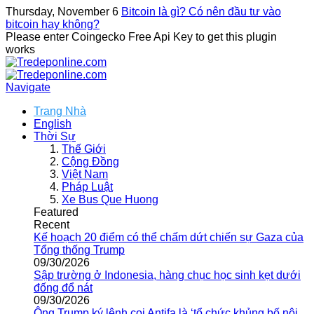
Thursday, November 6
Bitcoin là gì? Có nên đầu tư vào
bitcoin hay không?
Please enter Coingecko Free Api Key to get this plugin
works
Navigate
Trang Nhà
English
Thời Sự
Thế Giới
Cộng Đồng
Việt Nam
Pháp Luật
Xe Bus Que Huong
Featured
Recent
Kế hoạch 20 điểm có thể chấm dứt chiến sự Gaza của
Tổng thống Trump
09/30/2026
Sập trường ở Indonesia, hàng chục học sinh kẹt dưới
đống đổ nát
09/30/2026
Ông Trump ký lệnh coi Antifa là ‘tổ chức khủng bố nội