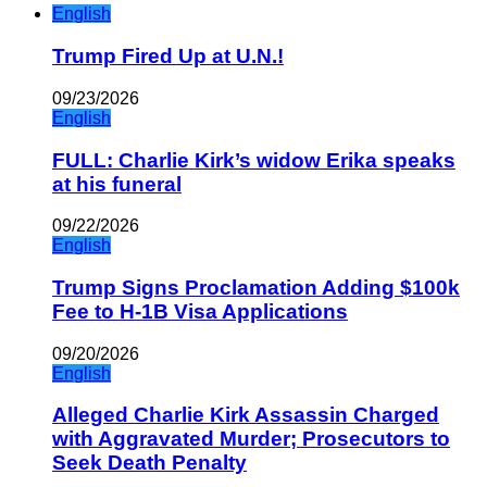
English
Trump Fired Up at U.N.!
09/23/2026
English
FULL: Charlie Kirk’s widow Erika speaks
at his funeral
09/22/2026
English
Trump Signs Proclamation Adding $100k
Fee to H-1B Visa Applications
09/20/2026
English
Alleged Charlie Kirk Assassin Charged
with Aggravated Murder; Prosecutors to
Seek Death Penalty