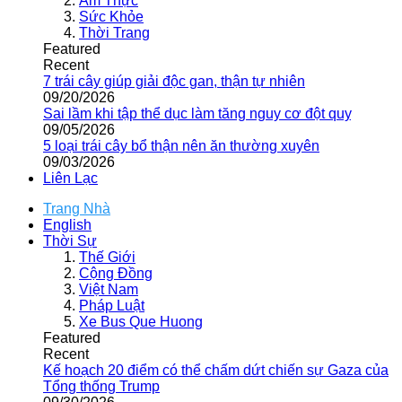
Ẩm Thực
Sức Khỏe
Thời Trang
Featured
Recent
7 trái cây giúp giải độc gan, thận tự nhiên
09/20/2026
Sai lầm khi tập thể dục làm tăng nguy cơ đột quỵ
09/05/2026
5 loại trái cây bổ thận nên ăn thường xuyên
09/03/2026
Liên Lạc
Trang Nhà
English
Thời Sự
Thế Giới
Cộng Đồng
Việt Nam
Pháp Luật
Xe Bus Que Huong
Featured
Recent
Kế hoạch 20 điểm có thể chấm dứt chiến sự Gaza của
Tổng thống Trump