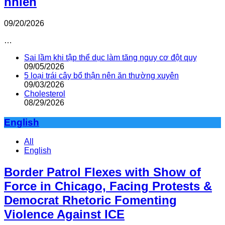
nhiên
09/20/2026
…
Sai lầm khi tập thể dục làm tăng nguy cơ đột quỵ
09/05/2026
5 loại trái cây bổ thận nên ăn thường xuyên
09/03/2026
Cholesterol
08/29/2026
English
All
English
Border Patrol Flexes with Show of
Force in Chicago, Facing Protests &
Democrat Rhetoric Fomenting
Violence Against ICE