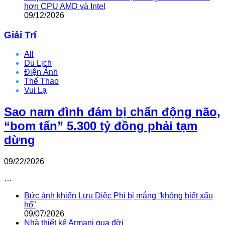
hơn CPU AMD và Intel
09/12/2026
Giải Trí
All
Du Lịch
Điện Ảnh
Thể Thao
Vui Lạ
Sao nam đình đám bị chấn động não,
“bom tấn” 5.300 tỷ đồng phải tạm
dừng
09/22/2026
…
Bức ảnh khiến Lưu Diệc Phi bị mắng “không biết xấu
hổ”
09/07/2026
Nhà thiết kế Armani qua đời