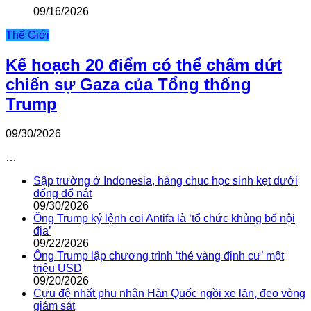
09/16/2026
Thế Giới
Kế hoạch 20 điểm có thể chấm dứt
chiến sự Gaza của Tổng thống
Trump
09/30/2026
…
Sập trường ở Indonesia, hàng chục học sinh kẹt dưới
đống đổ nát
09/30/2026
Ông Trump ký lệnh coi Antifa là ‘tổ chức khủng bố nội
địa’
09/22/2026
Ông Trump lập chương trình ‘thẻ vàng định cư’ một
triệu USD
09/20/2026
Cựu đệ nhất phu nhân Hàn Quốc ngồi xe lăn, đeo vòng
giám sát