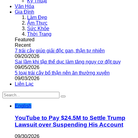
Kỹ Thuật
Văn Hóa
Gia Đình
Làm Đẹp
Ẩm Thực
Sức Khỏe
Thời Trang
Featured
Recent
7 trái cây giúp giải độc gan, thận tự nhiên
09/20/2026
Sai lầm khi tập thể dục làm tăng nguy cơ đột quỵ
09/05/2026
5 loại trái cây bổ thận nên ăn thường xuyên
09/03/2026
Liên Lạc
English
YouTube to Pay $24.5M to Settle Trump
Lawsuit over Suspending His Account
09/30/2026