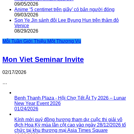
09/05/2026
Anime ‘5 centimet trên giây’ có bản người đóng
09/03/2026
Son Ye Jin sánh đôi Lee Byung Hun trên thảm đỏ
Venice
08/29/2026
Mỗi Tuần Giới Thiệu Một Thương Vụ
Mon Viet Seminar Invite
02/17/2026
…
Benh Thanh Plaza - Hội Chợ Tết Ất Tỵ 2026 – Lunar
New Year Event 2026
01/24/2026
Kính mời quý đồng hương tham dự cuộc thi giải vô
địch Hoa Kỳ múa lân cột cao vào ngày 28/12/2026 tổ
chức tại khu thương mại Asia Times Square