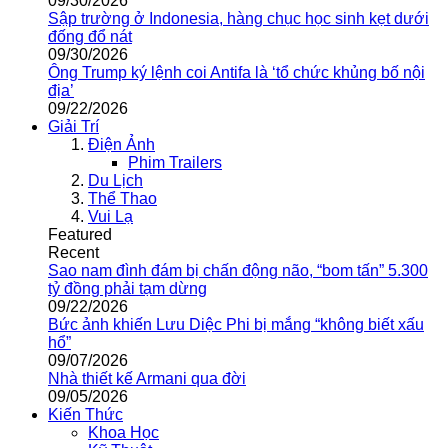
09/30/2026
Sập trường ở Indonesia, hàng chục học sinh kẹt dưới
đống đổ nát
09/30/2026
Ông Trump ký lệnh coi Antifa là ‘tổ chức khủng bố nội
địa’
09/22/2026
Giải Trí
Điện Ảnh
Phim Trailers
Du Lịch
Thể Thao
Vui Lạ
Featured
Recent
Sao nam đình đám bị chấn động não, “bom tấn” 5.300
tỷ đồng phải tạm dừng
09/22/2026
Bức ảnh khiến Lưu Diệc Phi bị mắng “không biết xấu
hổ”
09/07/2026
Nhà thiết kế Armani qua đời
09/05/2026
Kiến Thức
Khoa Học