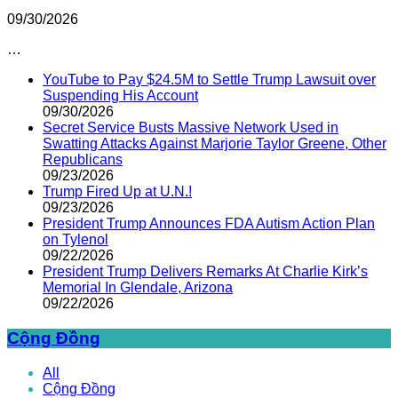
09/30/2026
…
YouTube to Pay $24.5M to Settle Trump Lawsuit over
Suspending His Account
09/30/2026
Secret Service Busts Massive Network Used in
Swatting Attacks Against Marjorie Taylor Greene, Other
Republicans
09/23/2026
Trump Fired Up at U.N.!
09/23/2026
President Trump Announces FDA Autism Action Plan
on Tylenol
09/22/2026
President Trump Delivers Remarks At Charlie Kirk’s
Memorial In Glendale, Arizona
09/22/2026
Cộng Đồng
All
Cộng Đồng