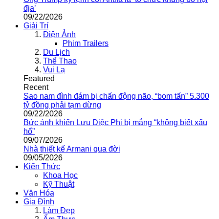
địa’
09/22/2026
Giải Trí
Điện Ảnh
Phim Trailers
Du Lịch
Thể Thao
Vui Lạ
Featured
Recent
Sao nam đình đám bị chấn động não, “bom tấn” 5.300
tỷ đồng phải tạm dừng
09/22/2026
Bức ảnh khiến Lưu Diệc Phi bị mắng “không biết xấu
hổ”
09/07/2026
Nhà thiết kế Armani qua đời
09/05/2026
Kiến Thức
Khoa Học
Kỹ Thuật
Văn Hóa
Gia Đình
Làm Đẹp