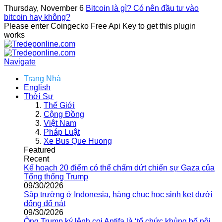
Thursday, November 6
Bitcoin là gì? Có nên đầu tư vào
bitcoin hay không?
Please enter Coingecko Free Api Key to get this plugin
works
Navigate
Trang Nhà
English
Thời Sự
Thế Giới
Cộng Đồng
Việt Nam
Pháp Luật
Xe Bus Que Huong
Featured
Recent
Kế hoạch 20 điểm có thể chấm dứt chiến sự Gaza của
Tổng thống Trump
09/30/2026
Sập trường ở Indonesia, hàng chục học sinh kẹt dưới
đống đổ nát
09/30/2026
Ông Trump ký lệnh coi Antifa là ‘tổ chức khủng bố nội