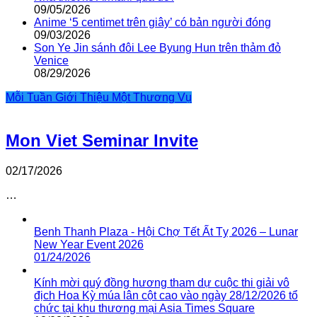
09/05/2026
Anime ‘5 centimet trên giây’ có bản người đóng
09/03/2026
Son Ye Jin sánh đôi Lee Byung Hun trên thảm đỏ
Venice
08/29/2026
Mỗi Tuần Giới Thiệu Một Thương Vụ
Mon Viet Seminar Invite
02/17/2026
…
Benh Thanh Plaza - Hội Chợ Tết Ất Tỵ 2026 – Lunar
New Year Event 2026
01/24/2026
Kính mời quý đồng hương tham dự cuộc thi giải vô
địch Hoa Kỳ múa lân cột cao vào ngày 28/12/2026 tổ
chức tại khu thương mại Asia Times Square