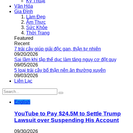
Kỹ Thuật
Văn Hóa
Gia Đình
Làm Đẹp
Ẩm Thực
Sức Khỏe
Thời Trang
Featured
Recent
7 trái cây giúp giải độc gan, thận tự nhiên
09/20/2026
Sai lầm khi tập thể dục làm tăng nguy cơ đột quỵ
09/05/2026
5 loại trái cây bổ thận nên ăn thường xuyên
09/03/2026
Liên Lạc
English
YouTube to Pay $24.5M to Settle Trump
Lawsuit over Suspending His Account
09/30/2026