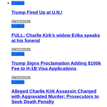
English
Trump Fired Up at U.N.!
09/23/2026
English
FULL: Charlie Kirk’s widow Erika speaks
at his funeral
09/22/2026
English
Trump Signs Proclamation Adding $100k
Fee to H-1B Visa Applications
09/20/2026
English
Alleged Charlie Kirk Assassin Charged
with Aggravated Murder; Prosecutors to
Seek Death Penalty