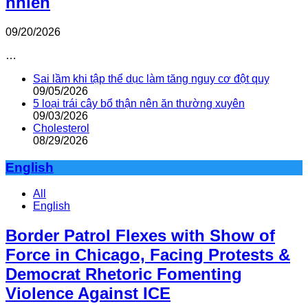
nhiên
09/20/2026
…
Sai lầm khi tập thể dục làm tăng nguy cơ đột quỵ
09/05/2026
5 loại trái cây bổ thận nên ăn thường xuyên
09/03/2026
Cholesterol
08/29/2026
English
All
English
Border Patrol Flexes with Show of
Force in Chicago, Facing Protests &
Democrat Rhetoric Fomenting
Violence Against ICE