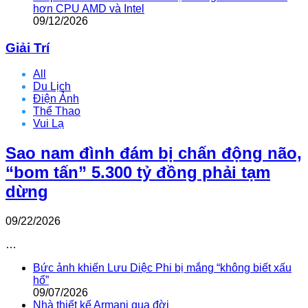
hơn CPU AMD và Intel
09/12/2026
Giải Trí
All
Du Lịch
Điện Ảnh
Thể Thao
Vui Lạ
Sao nam đình đám bị chấn động não,
“bom tấn” 5.300 tỷ đồng phải tạm
dừng
09/22/2026
…
Bức ảnh khiến Lưu Diệc Phi bị mắng “không biết xấu
hổ”
09/07/2026
Nhà thiết kế Armani qua đời