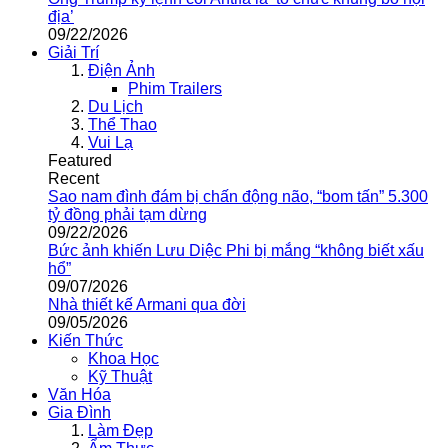
địa’
09/22/2026
Giải Trí
Điện Ảnh
Phim Trailers
Du Lịch
Thể Thao
Vui Lạ
Featured
Recent
Sao nam đình đám bị chấn động não, “bom tấn” 5.300
tỷ đồng phải tạm dừng
09/22/2026
Bức ảnh khiến Lưu Diệc Phi bị mắng “không biết xấu
hổ”
09/07/2026
Nhà thiết kế Armani qua đời
09/05/2026
Kiến Thức
Khoa Học
Kỹ Thuật
Văn Hóa
Gia Đình
Làm Đẹp