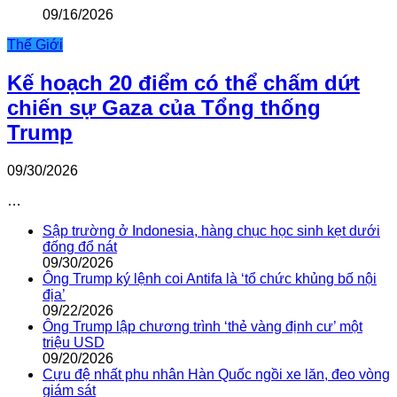
09/16/2026
Thế Giới
Kế hoạch 20 điểm có thể chấm dứt
chiến sự Gaza của Tổng thống
Trump
09/30/2026
…
Sập trường ở Indonesia, hàng chục học sinh kẹt dưới
đống đổ nát
09/30/2026
Ông Trump ký lệnh coi Antifa là ‘tổ chức khủng bố nội
địa’
09/22/2026
Ông Trump lập chương trình ‘thẻ vàng định cư’ một
triệu USD
09/20/2026
Cựu đệ nhất phu nhân Hàn Quốc ngồi xe lăn, đeo vòng
giám sát