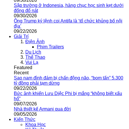
09/30/2026
Sập trường ở Indonesia, hàng chục học sinh kẹt dưới
đống đổ nát
09/30/2026
Ông Trump ký lệnh coi Antifa là ‘tổ chức khủng bố nội
địa’
09/22/2026
Giải Trí
Điện Ảnh
Phim Trailers
Du Lịch
Thể Thao
Vui Lạ
Featured
Recent
Sao nam đình đám bị chấn động não, “bom tấn” 5.300
tỷ đồng phải tạm dừng
09/22/2026
Bức ảnh khiến Lưu Diệc Phi bị mắng “không biết xấu
hổ”
09/07/2026
Nhà thiết kế Armani qua đời
09/05/2026
Kiến Thức
Khoa Học