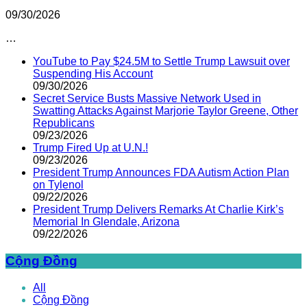
09/30/2026
…
YouTube to Pay $24.5M to Settle Trump Lawsuit over
Suspending His Account
09/30/2026
Secret Service Busts Massive Network Used in
Swatting Attacks Against Marjorie Taylor Greene, Other
Republicans
09/23/2026
Trump Fired Up at U.N.!
09/23/2026
President Trump Announces FDA Autism Action Plan
on Tylenol
09/22/2026
President Trump Delivers Remarks At Charlie Kirk’s
Memorial In Glendale, Arizona
09/22/2026
Cộng Đồng
All
Cộng Đồng