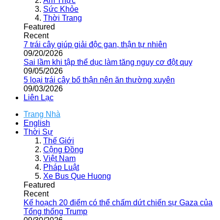
Ẩm Thực
Sức Khỏe
Thời Trang
Featured
Recent
7 trái cây giúp giải độc gan, thận tự nhiên
09/20/2026
Sai lầm khi tập thể dục làm tăng nguy cơ đột quỵ
09/05/2026
5 loại trái cây bổ thận nên ăn thường xuyên
09/03/2026
Liên Lạc
Trang Nhà
English
Thời Sự
Thế Giới
Cộng Đồng
Việt Nam
Pháp Luật
Xe Bus Que Huong
Featured
Recent
Kế hoạch 20 điểm có thể chấm dứt chiến sự Gaza của
Tổng thống Trump