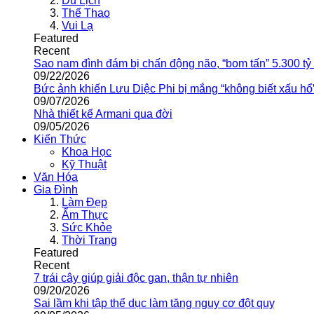
Du Lịch
Thể Thao
Vui Lạ
Featured
Recent
Sao nam đình đám bị chấn động não, “bom tấn” 5.300 tỷ
09/22/2026
Bức ảnh khiến Lưu Diệc Phi bị mắng “không biết xấu hổ
09/07/2026
Nhà thiết kế Armani qua đời
09/05/2026
Kiến Thức
Khoa Học
Kỹ Thuật
Văn Hóa
Gia Đình
Làm Đẹp
Ẩm Thực
Sức Khỏe
Thời Trang
Featured
Recent
7 trái cây giúp giải độc gan, thận tự nhiên
09/20/2026
Sai lầm khi tập thể dục làm tăng nguy cơ đột quỵ