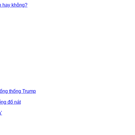
in hay không?
Tổng thống Trump
ống đổ nát
’