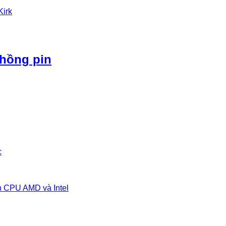
Kirk
phồng pin
c
n CPU AMD và Intel