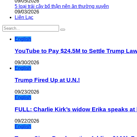
09/05/2026
5 loại trái cây bổ thận nên ăn thường xuyên
09/03/2026
Liên Lạc
English
YouTube to Pay $24.5M to Settle Trump La
09/30/2026
English
Trump Fired Up at U.N.!
09/23/2026
English
FULL: Charlie Kirk’s widow Erika speaks at 
09/22/2026
English