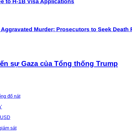
 to H-1B Visa Applications
h Aggravated Murder; Prosecutors to Seek Death 
iến sự Gaza của Tổng thống Trump
ống đổ nát
’
u USD
giám sát