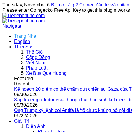
Thursday, November 6
Bitcoin là gì? Có nên đầu tư vào bitco
Please enter Coingecko Free Api Key to get this plugin works
Navigate
Trang Nhà
English
Thời Sự
Thế Giới
Cộng Đồng
Việt Nam
Pháp Luật
Xe Bus Que Huong
Featured
Recent
Kế hoạch 20 điểm có thể chấm dứt chiến sự Gaza của 
09/30/2026
Sập trường ở Indonesia, hàng chục học sinh kẹt dưới đ
09/30/2026
Ông Trump ký lệnh coi Antifa là ‘tổ chức khủng bố nội địa
09/22/2026
Giải Trí
Điện Ảnh
Phim Trailers