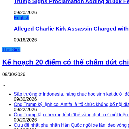
Trump Signs Proclamation Adding $100k Fee
09/20/2026
English
Alleged Charlie Kirk Assassin Charged wit
09/16/2026
Thế Giới
Kế hoạch 20 điểm có thể chấm dứt ch
09/30/2026
…
Sập trường ở Indonesia, hàng chục học sinh kẹt dưới đ
09/30/2026
Ông Trump ký lệnh coi Antifa là ‘tổ chức khủng bố nội địa
09/22/2026
Ông Trump lập chương trình ‘thẻ vàng định cư’ một triệ
09/20/2026
Cựu đệ nhất phu nhân Hàn Quốc ngồi xe lăn, đeo vòng 