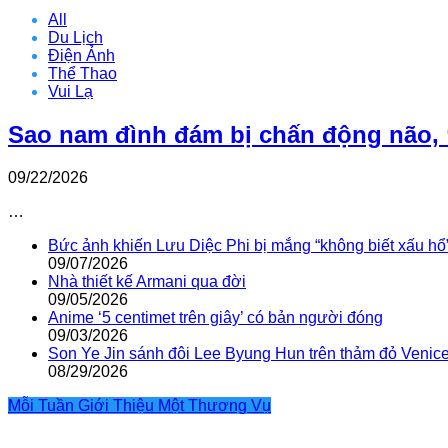
All
Du Lịch
Điện Ảnh
Thể Thao
Vui Lạ
Sao nam đình đám bị chấn động não, 
09/22/2026
…
Bức ảnh khiến Lưu Diệc Phi bị mắng “không biết xấu hổ
09/07/2026
Nhà thiết kế Armani qua đời
09/05/2026
Anime ‘5 centimet trên giây’ có bản người đóng
09/03/2026
Son Ye Jin sánh đôi Lee Byung Hun trên thảm đỏ Venic
08/29/2026
Mỗi Tuần Giới Thiệu Một Thương Vụ