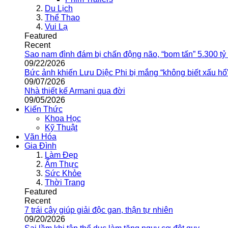
Du Lịch
Thể Thao
Vui Lạ
Featured
Recent
Sao nam đình đám bị chấn động não, “bom tấn” 5.300 tỷ
09/22/2026
Bức ảnh khiến Lưu Diệc Phi bị mắng “không biết xấu hổ
09/07/2026
Nhà thiết kế Armani qua đời
09/05/2026
Kiến Thức
Khoa Học
Kỹ Thuật
Văn Hóa
Gia Đình
Làm Đẹp
Ẩm Thực
Sức Khỏe
Thời Trang
Featured
Recent
7 trái cây giúp giải độc gan, thận tự nhiên
09/20/2026