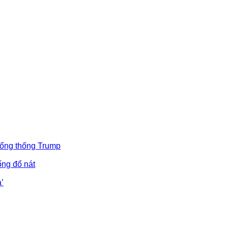
Tổng thống Trump
ống đổ nát
’