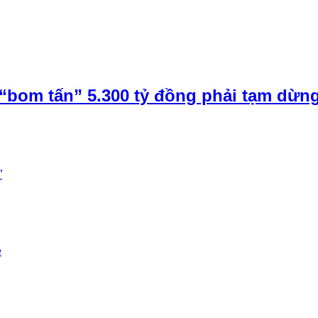
“bom tấn” 5.300 tỷ đồng phải tạm dừn
”
e