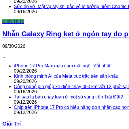
09/20/2026
Sức ép với Mật vụ Mỹ khi bảo vệ lễ tưởng niệm Charlie 
09/16/2026
Kiến Thức
Nhẫn Galaxy Ring kẹt ở ngón tay do 
09/30/2026
…
iPhone 17 Pro Max màu cam mất ngôi ‘đắt nhất’
09/22/2026
Kính thông minh AI của Meta trục trặc trên sân khấu
09/20/2026
Công nghệ pin giúp xe điện chạy 800 km với 12 phút sạ
09/16/2026
Tại sao la bàn chạy loạn ở một số vùng trên Trái Đất?
09/12/2026
Chip trên iPhone 17 Pro có hiệu năng đơn nhân cao hơ
09/12/2026
Giải Trí