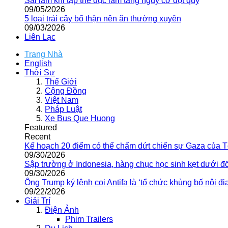
Sai lầm khi tập thể dục làm tăng nguy cơ đột quỵ
09/05/2026
5 loại trái cây bổ thận nên ăn thường xuyên
09/03/2026
Liên Lạc
Trang Nhà
English
Thời Sự
Thế Giới
Cộng Đồng
Việt Nam
Pháp Luật
Xe Bus Que Huong
Featured
Recent
Kế hoạch 20 điểm có thể chấm dứt chiến sự Gaza của 
09/30/2026
Sập trường ở Indonesia, hàng chục học sinh kẹt dưới đ
09/30/2026
Ông Trump ký lệnh coi Antifa là ‘tổ chức khủng bố nội địa
09/22/2026
Giải Trí
Điện Ảnh
Phim Trailers