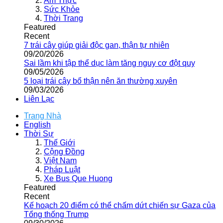
Ẩm Thực
Sức Khỏe
Thời Trang
Featured
Recent
7 trái cây giúp giải độc gan, thận tự nhiên
09/20/2026
Sai lầm khi tập thể dục làm tăng nguy cơ đột quỵ
09/05/2026
5 loại trái cây bổ thận nên ăn thường xuyên
09/03/2026
Liên Lạc
Trang Nhà
English
Thời Sự
Thế Giới
Cộng Đồng
Việt Nam
Pháp Luật
Xe Bus Que Huong
Featured
Recent
Kế hoạch 20 điểm có thể chấm dứt chiến sự Gaza của
Tổng thống Trump