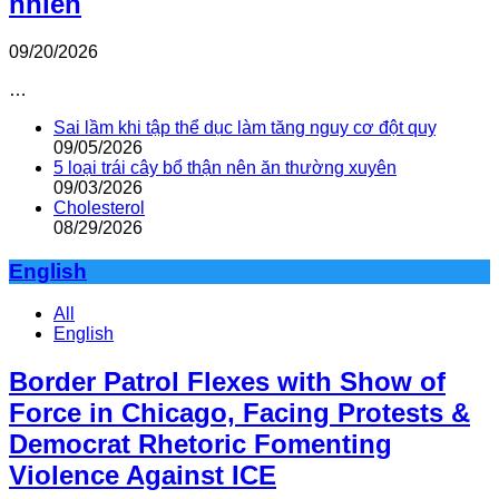
nhiên
09/20/2026
…
Sai lầm khi tập thể dục làm tăng nguy cơ đột quỵ
09/05/2026
5 loại trái cây bổ thận nên ăn thường xuyên
09/03/2026
Cholesterol
08/29/2026
English
All
English
Border Patrol Flexes with Show of
Force in Chicago, Facing Protests &
Democrat Rhetoric Fomenting
Violence Against ICE