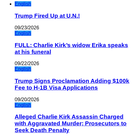
English
Trump Fired Up at U.N.!
09/23/2026
English
FULL: Charlie Kirk’s widow Erika speaks
at his funeral
09/22/2026
English
Trump Signs Proclamation Adding $100k
Fee to H-1B Visa Applications
09/20/2026
English
Alleged Charlie Kirk Assassin Charged
with Aggravated Murder; Prosecutors to
Seek Death Penalty