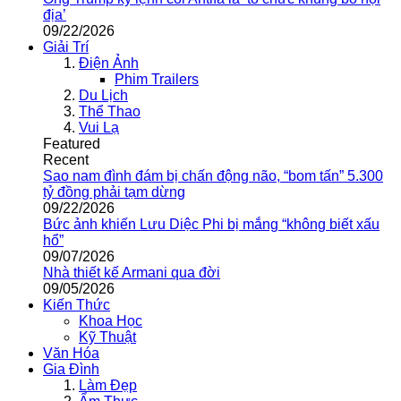
địa’
09/22/2026
Giải Trí
Điện Ảnh
Phim Trailers
Du Lịch
Thể Thao
Vui Lạ
Featured
Recent
Sao nam đình đám bị chấn động não, “bom tấn” 5.300
tỷ đồng phải tạm dừng
09/22/2026
Bức ảnh khiến Lưu Diệc Phi bị mắng “không biết xấu
hổ”
09/07/2026
Nhà thiết kế Armani qua đời
09/05/2026
Kiến Thức
Khoa Học
Kỹ Thuật
Văn Hóa
Gia Đình
Làm Đẹp