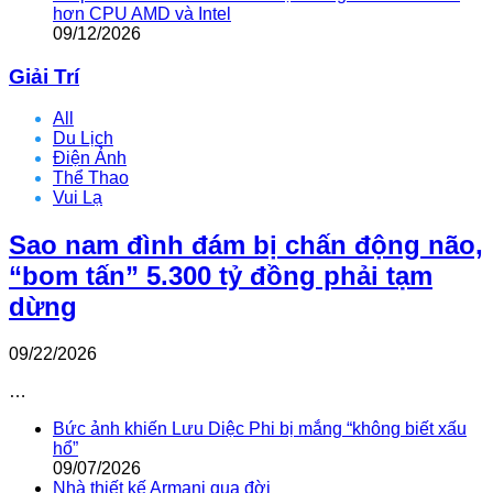
hơn CPU AMD và Intel
09/12/2026
Giải Trí
All
Du Lịch
Điện Ảnh
Thể Thao
Vui Lạ
Sao nam đình đám bị chấn động não,
“bom tấn” 5.300 tỷ đồng phải tạm
dừng
09/22/2026
…
Bức ảnh khiến Lưu Diệc Phi bị mắng “không biết xấu
hổ”
09/07/2026
Nhà thiết kế Armani qua đời