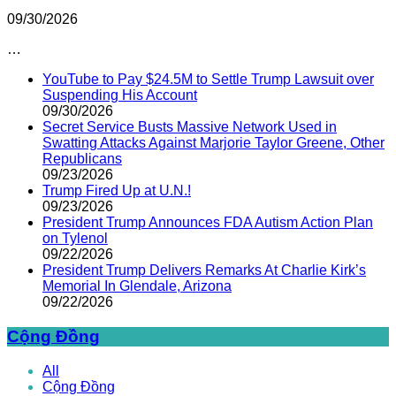
09/30/2026
…
YouTube to Pay $24.5M to Settle Trump Lawsuit over
Suspending His Account
09/30/2026
Secret Service Busts Massive Network Used in
Swatting Attacks Against Marjorie Taylor Greene, Other
Republicans
09/23/2026
Trump Fired Up at U.N.!
09/23/2026
President Trump Announces FDA Autism Action Plan
on Tylenol
09/22/2026
President Trump Delivers Remarks At Charlie Kirk’s
Memorial In Glendale, Arizona
09/22/2026
Cộng Đồng
All
Cộng Đồng