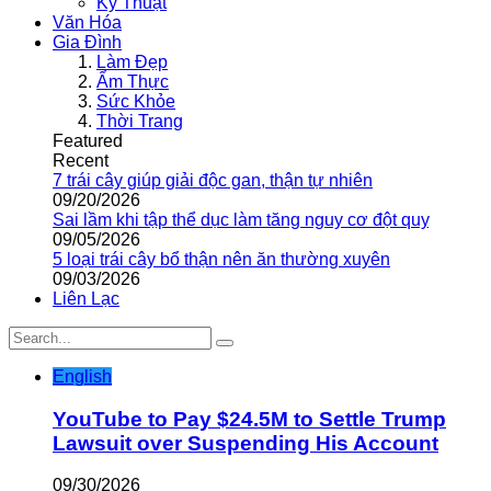
Kỹ Thuật
Văn Hóa
Gia Đình
Làm Đẹp
Ẩm Thực
Sức Khỏe
Thời Trang
Featured
Recent
7 trái cây giúp giải độc gan, thận tự nhiên
09/20/2026
Sai lầm khi tập thể dục làm tăng nguy cơ đột quỵ
09/05/2026
5 loại trái cây bổ thận nên ăn thường xuyên
09/03/2026
Liên Lạc
English
YouTube to Pay $24.5M to Settle Trump
Lawsuit over Suspending His Account
09/30/2026