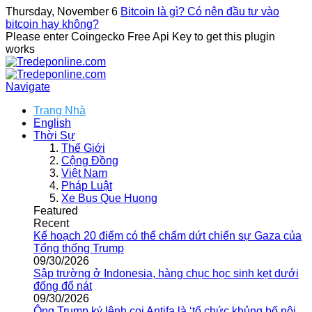
Thursday, November 6
Bitcoin là gì? Có nên đầu tư vào
bitcoin hay không?
Please enter Coingecko Free Api Key to get this plugin
works
Navigate
Trang Nhà
English
Thời Sự
Thế Giới
Cộng Đồng
Việt Nam
Pháp Luật
Xe Bus Que Huong
Featured
Recent
Kế hoạch 20 điểm có thể chấm dứt chiến sự Gaza của
Tổng thống Trump
09/30/2026
Sập trường ở Indonesia, hàng chục học sinh kẹt dưới
đống đổ nát
09/30/2026
Ông Trump ký lệnh coi Antifa là ‘tổ chức khủng bố nội