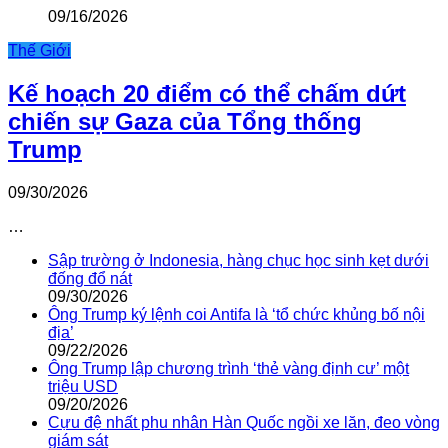
09/16/2026
Thế Giới
Kế hoạch 20 điểm có thể chấm dứt
chiến sự Gaza của Tổng thống
Trump
09/30/2026
…
Sập trường ở Indonesia, hàng chục học sinh kẹt dưới
đống đổ nát
09/30/2026
Ông Trump ký lệnh coi Antifa là ‘tổ chức khủng bố nội
địa’
09/22/2026
Ông Trump lập chương trình ‘thẻ vàng định cư’ một
triệu USD
09/20/2026
Cựu đệ nhất phu nhân Hàn Quốc ngồi xe lăn, đeo vòng
giám sát