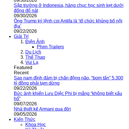
09/30/2026
Sập trường ở Indonesia, hàng chục học sinh kẹt dưới
đống đổ nát
09/30/2026
Ông Trump ký lệnh coi Antifa là ‘tổ chức khủng bố nội
địa’
09/22/2026
Giải Trí
Điện Ảnh
Phim Trailers
Du Lịch
Thể Thao
Vui Lạ
Featured
Recent
Sao nam đình đám bị chấn động não, “bom tấn” 5.300
tỷ đồng phải tạm dừng
09/22/2026
Bức ảnh khiến Lưu Diệc Phi bị mắng “không biết xấu
hổ”
09/07/2026
Nhà thiết kế Armani qua đời
09/05/2026
Kiến Thức
Khoa Học