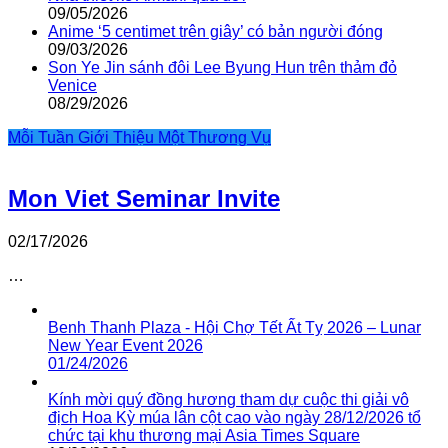
09/05/2026
Anime ‘5 centimet trên giây’ có bản người đóng
09/03/2026
Son Ye Jin sánh đôi Lee Byung Hun trên thảm đỏ
Venice
08/29/2026
Mỗi Tuần Giới Thiệu Một Thương Vụ
Mon Viet Seminar Invite
02/17/2026
…
Benh Thanh Plaza - Hội Chợ Tết Ất Tỵ 2026 – Lunar
New Year Event 2026
01/24/2026
Kính mời quý đồng hương tham dự cuộc thi giải vô
địch Hoa Kỳ múa lân cột cao vào ngày 28/12/2026 tổ
chức tại khu thương mại Asia Times Square