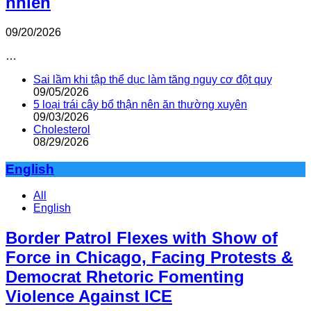
nhiên
09/20/2026
…
Sai lầm khi tập thể dục làm tăng nguy cơ đột quỵ
09/05/2026
5 loại trái cây bổ thận nên ăn thường xuyên
09/03/2026
Cholesterol
08/29/2026
English
All
English
Border Patrol Flexes with Show of
Force in Chicago, Facing Protests &
Democrat Rhetoric Fomenting
Violence Against ICE