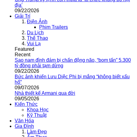
địa’
09/22/2026
Giải Trí
Điện Ảnh
Phim Trailers
Du Lịch
Thể Thao
Vui Lạ
Featured
Recent
Sao nam đình đám bị chấn động não, “bom tấn” 5.300
tỷ đồng phải tạm dừng
09/22/2026
Bức ảnh khiến Lưu Diệc Phi bị mắng “không biết xấu
hổ”
09/07/2026
Nhà thiết kế Armani qua đời
09/05/2026
Kiến Thức
Khoa Học
Kỹ Thuật
Văn Hóa
Gia Đình
Làm Đẹp