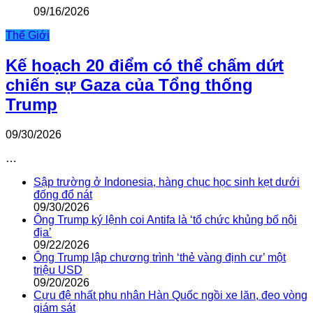
09/16/2026
Thế Giới
Kế hoạch 20 điểm có thể chấm dứt
chiến sự Gaza của Tổng thống
Trump
09/30/2026
…
Sập trường ở Indonesia, hàng chục học sinh kẹt dưới
đống đổ nát
09/30/2026
Ông Trump ký lệnh coi Antifa là ‘tổ chức khủng bố nội
địa’
09/22/2026
Ông Trump lập chương trình ‘thẻ vàng định cư’ một
triệu USD
09/20/2026
Cựu đệ nhất phu nhân Hàn Quốc ngồi xe lăn, đeo vòng
giám sát