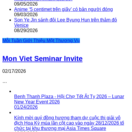
09/05/2026
Anime ‘5 centimet trên giây’ có bản người đóng
09/03/2026
Son Ye Jin sánh đôi Lee Byung Hun trên thảm đỏ
Venice
08/29/2026
Mỗi Tuần Giới Thiệu Một Thương Vụ
Mon Viet Seminar Invite
02/17/2026
…
Benh Thanh Plaza - Hội Chợ Tết Ất Tỵ 2026 – Lunar
New Year Event 2026
01/24/2026
Kính mời quý đồng hương tham dự cuộc thi giải vô
địch Hoa Kỳ múa lân cột cao vào ngày 28/12/2026 tổ
chức tại khu thương mại Asia Times Square