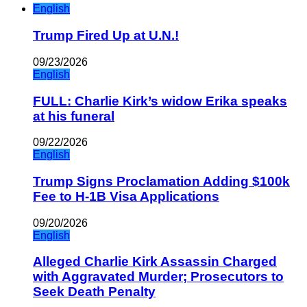
English
Trump Fired Up at U.N.!
09/23/2026
English
FULL: Charlie Kirk’s widow Erika speaks
at his funeral
09/22/2026
English
Trump Signs Proclamation Adding $100k
Fee to H-1B Visa Applications
09/20/2026
English
Alleged Charlie Kirk Assassin Charged
with Aggravated Murder; Prosecutors to
Seek Death Penalty