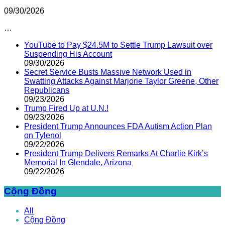
09/30/2026
…
YouTube to Pay $24.5M to Settle Trump Lawsuit over
Suspending His Account
09/30/2026
Secret Service Busts Massive Network Used in
Swatting Attacks Against Marjorie Taylor Greene, Other
Republicans
09/23/2026
Trump Fired Up at U.N.!
09/23/2026
President Trump Announces FDA Autism Action Plan
on Tylenol
09/22/2026
President Trump Delivers Remarks At Charlie Kirk’s
Memorial In Glendale, Arizona
09/22/2026
Cộng Đồng
All
Cộng Đồng