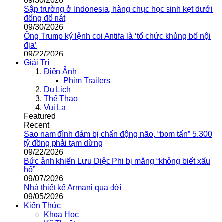
09/30/2026
Sập trường ở Indonesia, hàng chục học sinh kẹt dưới
đống đổ nát
09/30/2026
Ông Trump ký lệnh coi Antifa là ‘tổ chức khủng bố nội
địa’
09/22/2026
Giải Trí
Điện Ảnh
Phim Trailers
Du Lịch
Thể Thao
Vui Lạ
Featured
Recent
Sao nam đình đám bị chấn động não, “bom tấn” 5.300
tỷ đồng phải tạm dừng
09/22/2026
Bức ảnh khiến Lưu Diệc Phi bị mắng “không biết xấu
hổ”
09/07/2026
Nhà thiết kế Armani qua đời
09/05/2026
Kiến Thức
Khoa Học