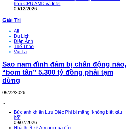
hơn CPU AMD và Intel
09/12/2026
Giải Trí
All
Du Lịch
Điện Ảnh
Thể Thao
Vui Lạ
Sao nam đình đám bị chấn động não,
“bom tấn” 5.300 tỷ đồng phải tạm
dừng
09/22/2026
…
Bức ảnh khiến Lưu Diệc Phi bị mắng “không biết xấu
hổ”
09/07/2026
Nhà thiết kế Armani qua đời