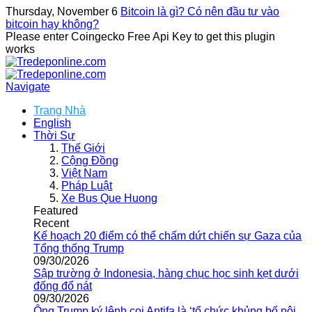
Thursday, November 6
Bitcoin là gì? Có nên đầu tư vào
bitcoin hay không?
Please enter Coingecko Free Api Key to get this plugin
works
Navigate
Trang Nhà
English
Thời Sự
Thế Giới
Cộng Đồng
Việt Nam
Pháp Luật
Xe Bus Que Huong
Featured
Recent
Kế hoạch 20 điểm có thể chấm dứt chiến sự Gaza của
Tổng thống Trump
09/30/2026
Sập trường ở Indonesia, hàng chục học sinh kẹt dưới
đống đổ nát
09/30/2026
Ông Trump ký lệnh coi Antifa là ‘tổ chức khủng bố nội