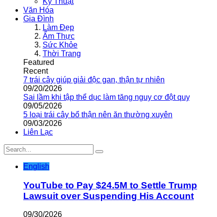
Kỹ Thuật
Văn Hóa
Gia Đình
Làm Đẹp
Ẩm Thực
Sức Khỏe
Thời Trang
Featured
Recent
7 trái cây giúp giải độc gan, thận tự nhiên
09/20/2026
Sai lầm khi tập thể dục làm tăng nguy cơ đột quỵ
09/05/2026
5 loại trái cây bổ thận nên ăn thường xuyên
09/03/2026
Liên Lạc
English
YouTube to Pay $24.5M to Settle Trump
Lawsuit over Suspending His Account
09/30/2026