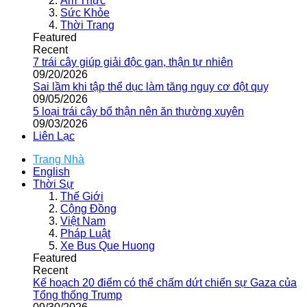
Ẩm Thực
Sức Khỏe
Thời Trang
Featured
Recent
7 trái cây giúp giải độc gan, thận tự nhiên
09/20/2026
Sai lầm khi tập thể dục làm tăng nguy cơ đột quỵ
09/05/2026
5 loại trái cây bổ thận nên ăn thường xuyên
09/03/2026
Liên Lạc
Trang Nhà
English
Thời Sự
Thế Giới
Cộng Đồng
Việt Nam
Pháp Luật
Xe Bus Que Huong
Featured
Recent
Kế hoạch 20 điểm có thể chấm dứt chiến sự Gaza của
Tổng thống Trump