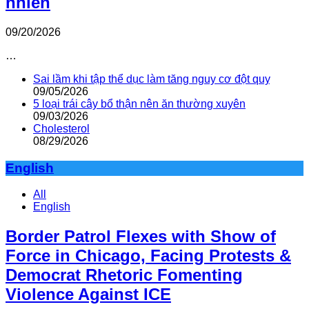
nhiên
09/20/2026
…
Sai lầm khi tập thể dục làm tăng nguy cơ đột quỵ
09/05/2026
5 loại trái cây bổ thận nên ăn thường xuyên
09/03/2026
Cholesterol
08/29/2026
English
All
English
Border Patrol Flexes with Show of
Force in Chicago, Facing Protests &
Democrat Rhetoric Fomenting
Violence Against ICE