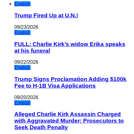
English
Trump Fired Up at U.N.!
09/23/2026
English
FULL: Charlie Kirk’s widow Erika speaks
at his funeral
09/22/2026
English
Trump Signs Proclamation Adding $100k
Fee to H-1B Visa Applications
09/20/2026
English
Alleged Charlie Kirk Assassin Charged
with Aggravated Murder; Prosecutors to
Seek Death Penalty