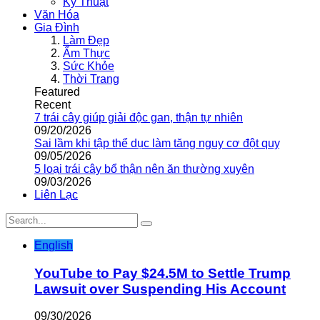
Kỹ Thuật
Văn Hóa
Gia Đình
Làm Đẹp
Ẩm Thực
Sức Khỏe
Thời Trang
Featured
Recent
7 trái cây giúp giải độc gan, thận tự nhiên
09/20/2026
Sai lầm khi tập thể dục làm tăng nguy cơ đột quỵ
09/05/2026
5 loại trái cây bổ thận nên ăn thường xuyên
09/03/2026
Liên Lạc
English
YouTube to Pay $24.5M to Settle Trump
Lawsuit over Suspending His Account
09/30/2026