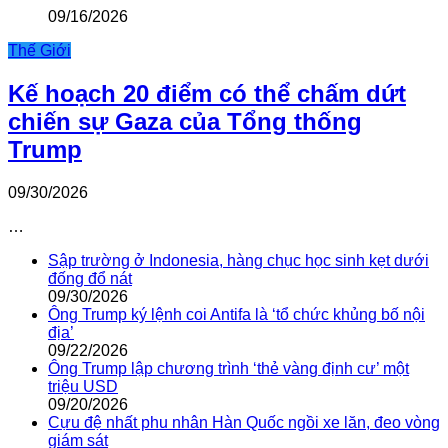
09/16/2026
Thế Giới
Kế hoạch 20 điểm có thể chấm dứt
chiến sự Gaza của Tổng thống
Trump
09/30/2026
…
Sập trường ở Indonesia, hàng chục học sinh kẹt dưới
đống đổ nát
09/30/2026
Ông Trump ký lệnh coi Antifa là ‘tổ chức khủng bố nội
địa’
09/22/2026
Ông Trump lập chương trình ‘thẻ vàng định cư’ một
triệu USD
09/20/2026
Cựu đệ nhất phu nhân Hàn Quốc ngồi xe lăn, đeo vòng
giám sát