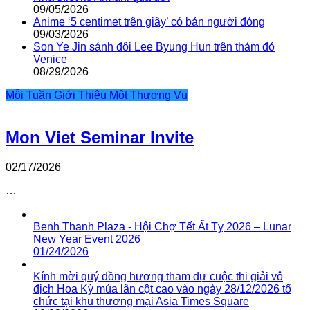
09/05/2026
Anime ‘5 centimet trên giây’ có bản người đóng
09/03/2026
Son Ye Jin sánh đôi Lee Byung Hun trên thảm đỏ
Venice
08/29/2026
Mỗi Tuần Giới Thiệu Một Thương Vụ
Mon Viet Seminar Invite
02/17/2026
…
Benh Thanh Plaza - Hội Chợ Tết Ất Tỵ 2026 – Lunar
New Year Event 2026
01/24/2026
Kính mời quý đồng hương tham dự cuộc thi giải vô
địch Hoa Kỳ múa lân cột cao vào ngày 28/12/2026 tổ
chức tại khu thương mại Asia Times Square