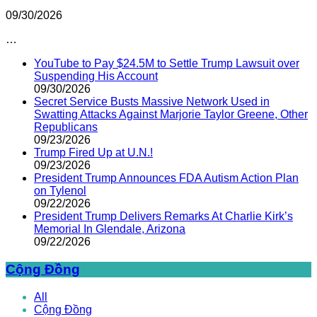
09/30/2026
…
YouTube to Pay $24.5M to Settle Trump Lawsuit over
Suspending His Account
09/30/2026
Secret Service Busts Massive Network Used in
Swatting Attacks Against Marjorie Taylor Greene, Other
Republicans
09/23/2026
Trump Fired Up at U.N.!
09/23/2026
President Trump Announces FDA Autism Action Plan
on Tylenol
09/22/2026
President Trump Delivers Remarks At Charlie Kirk’s
Memorial In Glendale, Arizona
09/22/2026
Cộng Đồng
All
Cộng Đồng