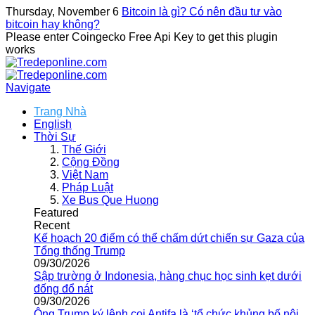
Thursday, November 6
Bitcoin là gì? Có nên đầu tư vào
bitcoin hay không?
Please enter Coingecko Free Api Key to get this plugin
works
Navigate
Trang Nhà
English
Thời Sự
Thế Giới
Cộng Đồng
Việt Nam
Pháp Luật
Xe Bus Que Huong
Featured
Recent
Kế hoạch 20 điểm có thể chấm dứt chiến sự Gaza của
Tổng thống Trump
09/30/2026
Sập trường ở Indonesia, hàng chục học sinh kẹt dưới
đống đổ nát
09/30/2026
Ông Trump ký lệnh coi Antifa là ‘tổ chức khủng bố nội