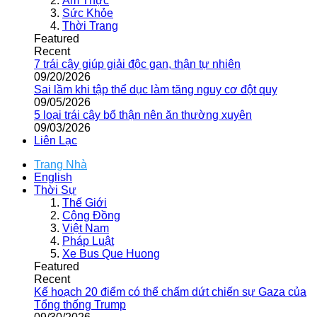
Ẩm Thực
Sức Khỏe
Thời Trang
Featured
Recent
7 trái cây giúp giải độc gan, thận tự nhiên
09/20/2026
Sai lầm khi tập thể dục làm tăng nguy cơ đột quỵ
09/05/2026
5 loại trái cây bổ thận nên ăn thường xuyên
09/03/2026
Liên Lạc
Trang Nhà
English
Thời Sự
Thế Giới
Cộng Đồng
Việt Nam
Pháp Luật
Xe Bus Que Huong
Featured
Recent
Kế hoạch 20 điểm có thể chấm dứt chiến sự Gaza của
Tổng thống Trump