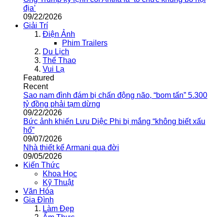
địa’
09/22/2026
Giải Trí
Điện Ảnh
Phim Trailers
Du Lịch
Thể Thao
Vui Lạ
Featured
Recent
Sao nam đình đám bị chấn động não, “bom tấn” 5.300
tỷ đồng phải tạm dừng
09/22/2026
Bức ảnh khiến Lưu Diệc Phi bị mắng “không biết xấu
hổ”
09/07/2026
Nhà thiết kế Armani qua đời
09/05/2026
Kiến Thức
Khoa Học
Kỹ Thuật
Văn Hóa
Gia Đình
Làm Đẹp