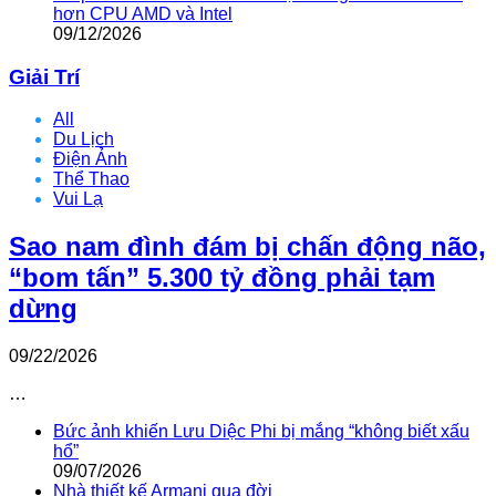
hơn CPU AMD và Intel
09/12/2026
Giải Trí
All
Du Lịch
Điện Ảnh
Thể Thao
Vui Lạ
Sao nam đình đám bị chấn động não,
“bom tấn” 5.300 tỷ đồng phải tạm
dừng
09/22/2026
…
Bức ảnh khiến Lưu Diệc Phi bị mắng “không biết xấu
hổ”
09/07/2026
Nhà thiết kế Armani qua đời