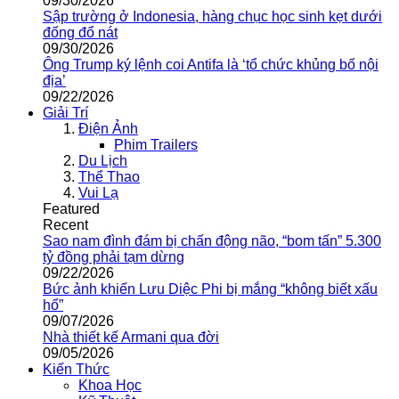
09/30/2026
Sập trường ở Indonesia, hàng chục học sinh kẹt dưới
đống đổ nát
09/30/2026
Ông Trump ký lệnh coi Antifa là ‘tổ chức khủng bố nội
địa’
09/22/2026
Giải Trí
Điện Ảnh
Phim Trailers
Du Lịch
Thể Thao
Vui Lạ
Featured
Recent
Sao nam đình đám bị chấn động não, “bom tấn” 5.300
tỷ đồng phải tạm dừng
09/22/2026
Bức ảnh khiến Lưu Diệc Phi bị mắng “không biết xấu
hổ”
09/07/2026
Nhà thiết kế Armani qua đời
09/05/2026
Kiến Thức
Khoa Học