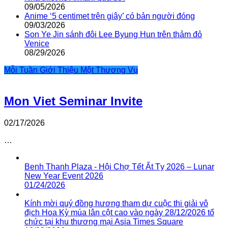
09/05/2026
Anime ‘5 centimet trên giây’ có bản người đóng
09/03/2026
Son Ye Jin sánh đôi Lee Byung Hun trên thảm đỏ
Venice
08/29/2026
Mỗi Tuần Giới Thiệu Một Thương Vụ
Mon Viet Seminar Invite
02/17/2026
…
Benh Thanh Plaza - Hội Chợ Tết Ất Tỵ 2026 – Lunar
New Year Event 2026
01/24/2026
Kính mời quý đồng hương tham dự cuộc thi giải vô
địch Hoa Kỳ múa lân cột cao vào ngày 28/12/2026 tổ
chức tại khu thương mại Asia Times Square