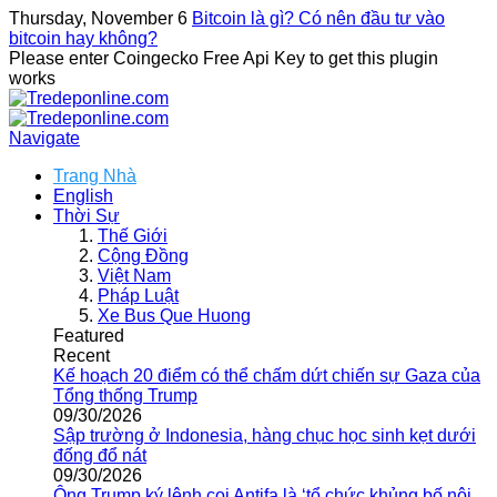
Thursday, November 6
Bitcoin là gì? Có nên đầu tư vào
bitcoin hay không?
Please enter Coingecko Free Api Key to get this plugin
works
Navigate
Trang Nhà
English
Thời Sự
Thế Giới
Cộng Đồng
Việt Nam
Pháp Luật
Xe Bus Que Huong
Featured
Recent
Kế hoạch 20 điểm có thể chấm dứt chiến sự Gaza của
Tổng thống Trump
09/30/2026
Sập trường ở Indonesia, hàng chục học sinh kẹt dưới
đống đổ nát
09/30/2026
Ông Trump ký lệnh coi Antifa là ‘tổ chức khủng bố nội