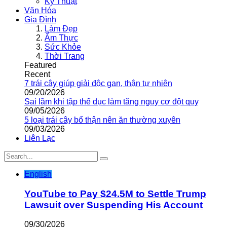
Kỹ Thuật
Văn Hóa
Gia Đình
Làm Đẹp
Ẩm Thực
Sức Khỏe
Thời Trang
Featured
Recent
7 trái cây giúp giải độc gan, thận tự nhiên
09/20/2026
Sai lầm khi tập thể dục làm tăng nguy cơ đột quỵ
09/05/2026
5 loại trái cây bổ thận nên ăn thường xuyên
09/03/2026
Liên Lạc
English
YouTube to Pay $24.5M to Settle Trump
Lawsuit over Suspending His Account
09/30/2026