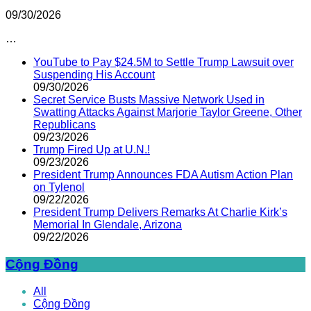
09/30/2026
…
YouTube to Pay $24.5M to Settle Trump Lawsuit over
Suspending His Account
09/30/2026
Secret Service Busts Massive Network Used in
Swatting Attacks Against Marjorie Taylor Greene, Other
Republicans
09/23/2026
Trump Fired Up at U.N.!
09/23/2026
President Trump Announces FDA Autism Action Plan
on Tylenol
09/22/2026
President Trump Delivers Remarks At Charlie Kirk’s
Memorial In Glendale, Arizona
09/22/2026
Cộng Đồng
All
Cộng Đồng