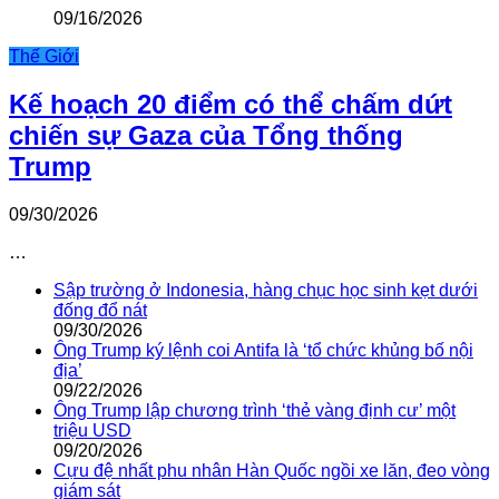
09/16/2026
Thế Giới
Kế hoạch 20 điểm có thể chấm dứt
chiến sự Gaza của Tổng thống
Trump
09/30/2026
…
Sập trường ở Indonesia, hàng chục học sinh kẹt dưới
đống đổ nát
09/30/2026
Ông Trump ký lệnh coi Antifa là ‘tổ chức khủng bố nội
địa’
09/22/2026
Ông Trump lập chương trình ‘thẻ vàng định cư’ một
triệu USD
09/20/2026
Cựu đệ nhất phu nhân Hàn Quốc ngồi xe lăn, đeo vòng
giám sát