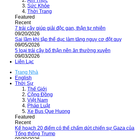
Ẩm Thực
Sức Khỏe
Thời Trang
Featured
Recent
7 trái cây giúp giải độc gan, thận tự nhiên
09/20/2026
Sai lầm khi tập thể dục làm tăng nguy cơ đột quỵ
09/05/2026
5 loại trái cây bổ thận nên ăn thường xuyên
09/03/2026
Liên Lạc
Trang Nhà
English
Thời Sự
Thế Giới
Cộng Đồng
Việt Nam
Pháp Luật
Xe Bus Que Huong
Featured
Recent
Kế hoạch 20 điểm có thể chấm dứt chiến sự Gaza của
Tổng thống Trump