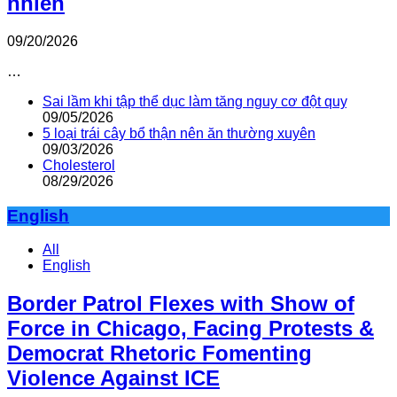
nhiên
09/20/2026
…
Sai lầm khi tập thể dục làm tăng nguy cơ đột quỵ
09/05/2026
5 loại trái cây bổ thận nên ăn thường xuyên
09/03/2026
Cholesterol
08/29/2026
English
All
English
Border Patrol Flexes with Show of
Force in Chicago, Facing Protests &
Democrat Rhetoric Fomenting
Violence Against ICE