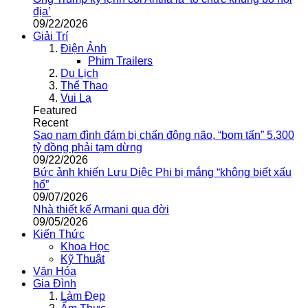
địa’
09/22/2026
Giải Trí
Điện Ảnh
Phim Trailers
Du Lịch
Thể Thao
Vui Lạ
Featured
Recent
Sao nam đình đám bị chấn động não, “bom tấn” 5.300
tỷ đồng phải tạm dừng
09/22/2026
Bức ảnh khiến Lưu Diệc Phi bị mắng “không biết xấu
hổ”
09/07/2026
Nhà thiết kế Armani qua đời
09/05/2026
Kiến Thức
Khoa Học
Kỹ Thuật
Văn Hóa
Gia Đình
Làm Đẹp