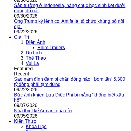
09/30/2026
Sập trường ở Indonesia, hàng chục học sinh kẹt dưới
đống đổ nát
09/30/2026
Ông Trump ký lệnh coi Antifa là ‘tổ chức khủng bố nội
địa’
09/22/2026
Giải Trí
Điện Ảnh
Phim Trailers
Du Lịch
Thể Thao
Vui Lạ
Featured
Recent
Sao nam đình đám bị chấn động não, “bom tấn” 5.300
tỷ đồng phải tạm dừng
09/22/2026
Bức ảnh khiến Lưu Diệc Phi bị mắng “không biết xấu
hổ”
09/07/2026
Nhà thiết kế Armani qua đời
09/05/2026
Kiến Thức
Khoa Học