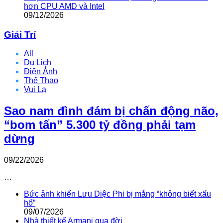
hơn CPU AMD và Intel
09/12/2026
Giải Trí
All
Du Lịch
Điện Ảnh
Thể Thao
Vui Lạ
Sao nam đình đám bị chấn động não,
“bom tấn” 5.300 tỷ đồng phải tạm
dừng
09/22/2026
…
Bức ảnh khiến Lưu Diệc Phi bị mắng “không biết xấu
hổ”
09/07/2026
Nhà thiết kế Armani qua đời