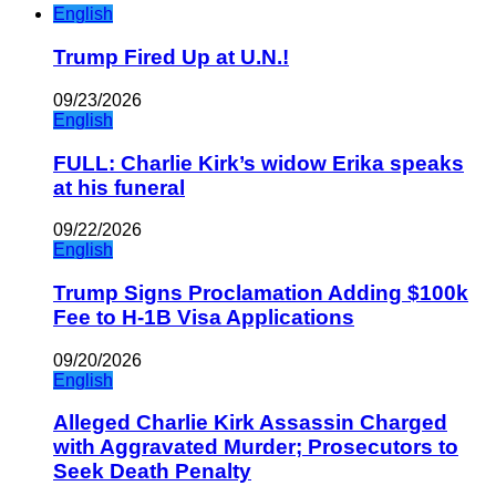
English
Trump Fired Up at U.N.!
09/23/2026
English
FULL: Charlie Kirk’s widow Erika speaks
at his funeral
09/22/2026
English
Trump Signs Proclamation Adding $100k
Fee to H-1B Visa Applications
09/20/2026
English
Alleged Charlie Kirk Assassin Charged
with Aggravated Murder; Prosecutors to
Seek Death Penalty