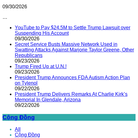
09/30/2026
…
YouTube to Pay $24.5M to Settle Trump Lawsuit over
Suspending His Account
09/30/2026
Secret Service Busts Massive Network Used in
Swatting Attacks Against Marjorie Taylor Greene, Other
Republicans
09/23/2026
Trump Fired Up at U.N.!
09/23/2026
President Trump Announces FDA Autism Action Plan
on Tylenol
09/22/2026
President Trump Delivers Remarks At Charlie Kirk’s
Memorial In Glendale, Arizona
09/22/2026
Cộng Đồng
All
Cộng Đồng