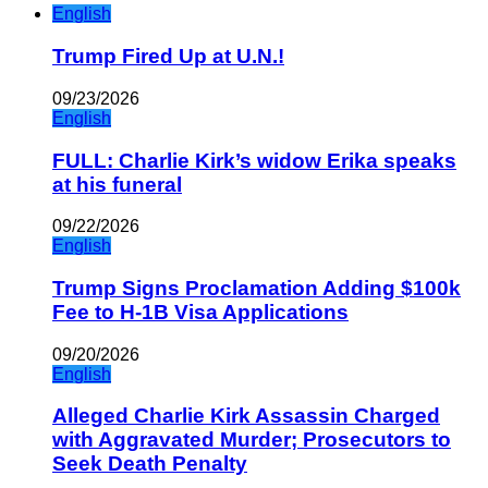
English
Trump Fired Up at U.N.!
09/23/2026
English
FULL: Charlie Kirk’s widow Erika speaks
at his funeral
09/22/2026
English
Trump Signs Proclamation Adding $100k
Fee to H-1B Visa Applications
09/20/2026
English
Alleged Charlie Kirk Assassin Charged
with Aggravated Murder; Prosecutors to
Seek Death Penalty