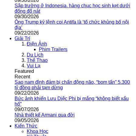
09/30/2026
Sập trường ở Indonesia, hàng chục học sinh kẹt dưới
đống đổ nát
09/30/2026
Ông Trump ký lệnh coi Antifa là ‘tổ chức khủng bố nội
địa’
09/22/2026
Giải Trí
Điện Ảnh
Phim Trailers
Du Lịch
Thể Thao
Vui Lạ
Featured
Recent
Sao nam đình đám bị chấn động não, “bom tấn” 5.300
tỷ đồng phải tạm dừng
09/22/2026
Bức ảnh khiến Lưu Diệc Phi bị mắng “không biết xấu
hổ”
09/07/2026
Nhà thiết kế Armani qua đời
09/05/2026
Kiến Thức
Khoa Học