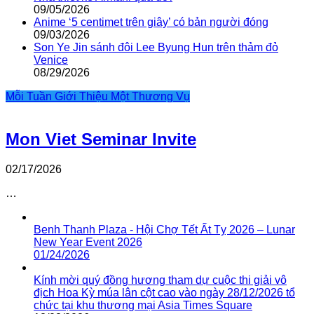
09/05/2026
Anime ‘5 centimet trên giây’ có bản người đóng
09/03/2026
Son Ye Jin sánh đôi Lee Byung Hun trên thảm đỏ
Venice
08/29/2026
Mỗi Tuần Giới Thiệu Một Thương Vụ
Mon Viet Seminar Invite
02/17/2026
…
Benh Thanh Plaza - Hội Chợ Tết Ất Tỵ 2026 – Lunar
New Year Event 2026
01/24/2026
Kính mời quý đồng hương tham dự cuộc thi giải vô
địch Hoa Kỳ múa lân cột cao vào ngày 28/12/2026 tổ
chức tại khu thương mại Asia Times Square