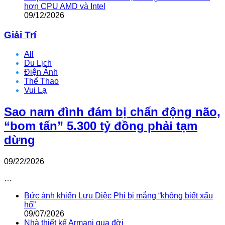
hơn CPU AMD và Intel
09/12/2026
Giải Trí
All
Du Lịch
Điện Ảnh
Thể Thao
Vui Lạ
Sao nam đình đám bị chấn động não,
“bom tấn” 5.300 tỷ đồng phải tạm
dừng
09/22/2026
…
Bức ảnh khiến Lưu Diệc Phi bị mắng “không biết xấu
hổ”
09/07/2026
Nhà thiết kế Armani qua đời