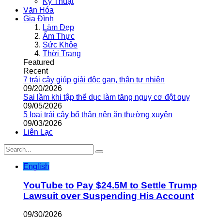
Kỹ Thuật
Văn Hóa
Gia Đình
Làm Đẹp
Ẩm Thực
Sức Khỏe
Thời Trang
Featured
Recent
7 trái cây giúp giải độc gan, thận tự nhiên
09/20/2026
Sai lầm khi tập thể dục làm tăng nguy cơ đột quỵ
09/05/2026
5 loại trái cây bổ thận nên ăn thường xuyên
09/03/2026
Liên Lạc
English
YouTube to Pay $24.5M to Settle Trump
Lawsuit over Suspending His Account
09/30/2026