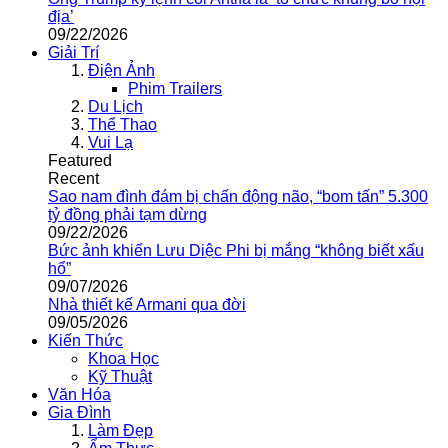
địa’
09/22/2026
Giải Trí
Điện Ảnh
Phim Trailers
Du Lịch
Thể Thao
Vui Lạ
Featured
Recent
Sao nam đình đám bị chấn động não, “bom tấn” 5.300
tỷ đồng phải tạm dừng
09/22/2026
Bức ảnh khiến Lưu Diệc Phi bị mắng “không biết xấu
hổ”
09/07/2026
Nhà thiết kế Armani qua đời
09/05/2026
Kiến Thức
Khoa Học
Kỹ Thuật
Văn Hóa
Gia Đình
Làm Đẹp