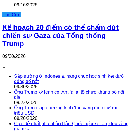
09/16/2026
Thế Giới
Kế hoạch 20 điểm có thể chấm dứt
chiến sự Gaza của Tổng thống
Trump
09/30/2026
…
Sập trường ở Indonesia, hàng chục học sinh kẹt dưới
đống đổ nát
09/30/2026
Ông Trump ký lệnh coi Antifa là ‘tổ chức khủng bố nội
địa’
09/22/2026
Ông Trump lập chương trình ‘thẻ vàng định cư’ một
triệu USD
09/20/2026
Cựu đệ nhất phu nhân Hàn Quốc ngồi xe lăn, đeo vòng
giám sát