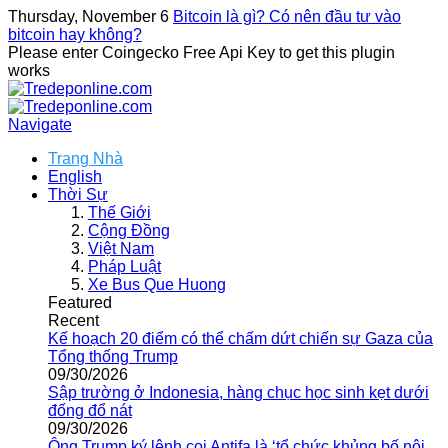
Thursday, November 6
Bitcoin là gì? Có nên đầu tư vào
bitcoin hay không?
Please enter Coingecko Free Api Key to get this plugin
works
Navigate
Trang Nhà
English
Thời Sự
Thế Giới
Cộng Đồng
Việt Nam
Pháp Luật
Xe Bus Que Huong
Featured
Recent
Kế hoạch 20 điểm có thể chấm dứt chiến sự Gaza của
Tổng thống Trump
09/30/2026
Sập trường ở Indonesia, hàng chục học sinh kẹt dưới
đống đổ nát
09/30/2026
Ông Trump ký lệnh coi Antifa là ‘tổ chức khủng bố nội