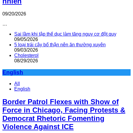
nhiên
09/20/2026
…
Sai lầm khi tập thể dục làm tăng nguy cơ đột quỵ
09/05/2026
5 loại trái cây bổ thận nên ăn thường xuyên
09/03/2026
Cholesterol
08/29/2026
English
All
English
Border Patrol Flexes with Show of
Force in Chicago, Facing Protests &
Democrat Rhetoric Fomenting
Violence Against ICE