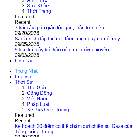
Ẩm Thực
Sức Khỏe
Thời Trang
Featured
Recent
7 trái cây giúp giải độc gan, thận tự nhiên
09/20/2026
Sai lầm khi tập thể dục làm tăng nguy cơ đột quỵ
09/05/2026
5 loại trái cây bổ thận nên ăn thường xuyên
09/03/2026
Liên Lạc
Trang Nhà
English
Thời Sự
Thế Giới
Cộng Đồng
Việt Nam
Pháp Luật
Xe Bus Que Huong
Featured
Recent
Kế hoạch 20 điểm có thể chấm dứt chiến sự Gaza của
Tổng thống Trump