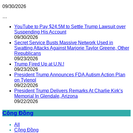
09/30/2026
…
YouTube to Pay $24.5M to Settle Trump Lawsuit over
Suspending His Account
09/30/2026
Secret Service Busts Massive Network Used in
Swatting Attacks Against Marjorie Taylor Greene, Other
Republicans
09/23/2026
Trump Fired Up at U.N.!
09/23/2026
President Trump Announces FDA Autism Action Plan
on Tylenol
09/22/2026
President Trump Delivers Remarks At Charlie Kirk’s
Memorial In Glendale, Arizona
09/22/2026
Cộng Đồng
All
Cộng Đồng