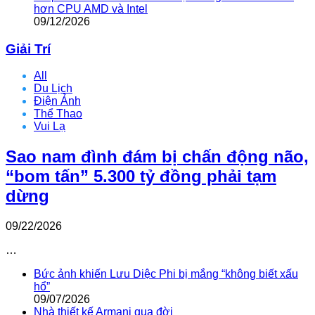
hơn CPU AMD và Intel
09/12/2026
Giải Trí
All
Du Lịch
Điện Ảnh
Thể Thao
Vui Lạ
Sao nam đình đám bị chấn động não,
“bom tấn” 5.300 tỷ đồng phải tạm
dừng
09/22/2026
…
Bức ảnh khiến Lưu Diệc Phi bị mắng “không biết xấu
hổ”
09/07/2026
Nhà thiết kế Armani qua đời