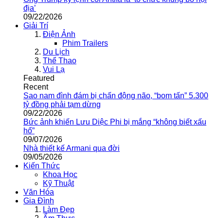
địa’
09/22/2026
Giải Trí
Điện Ảnh
Phim Trailers
Du Lịch
Thể Thao
Vui Lạ
Featured
Recent
Sao nam đình đám bị chấn động não, “bom tấn” 5.300
tỷ đồng phải tạm dừng
09/22/2026
Bức ảnh khiến Lưu Diệc Phi bị mắng “không biết xấu
hổ”
09/07/2026
Nhà thiết kế Armani qua đời
09/05/2026
Kiến Thức
Khoa Học
Kỹ Thuật
Văn Hóa
Gia Đình
Làm Đẹp