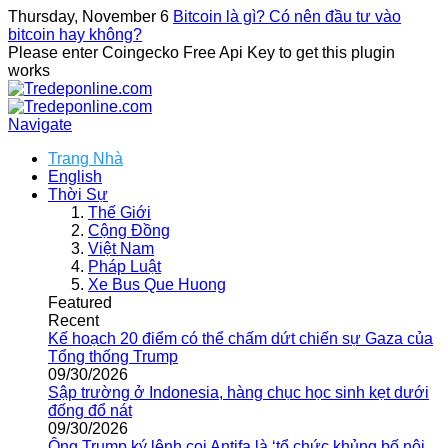
Thursday, November 6
Bitcoin là gì? Có nên đầu tư vào
bitcoin hay không?
Please enter Coingecko Free Api Key to get this plugin
works
Navigate
Trang Nhà
English
Thời Sự
Thế Giới
Cộng Đồng
Việt Nam
Pháp Luật
Xe Bus Que Huong
Featured
Recent
Kế hoạch 20 điểm có thể chấm dứt chiến sự Gaza của
Tổng thống Trump
09/30/2026
Sập trường ở Indonesia, hàng chục học sinh kẹt dưới
đống đổ nát
09/30/2026
Ông Trump ký lệnh coi Antifa là ‘tổ chức khủng bố nội