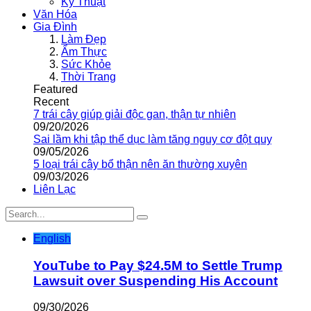
Kỹ Thuật
Văn Hóa
Gia Đình
Làm Đẹp
Ẩm Thực
Sức Khỏe
Thời Trang
Featured
Recent
7 trái cây giúp giải độc gan, thận tự nhiên
09/20/2026
Sai lầm khi tập thể dục làm tăng nguy cơ đột quỵ
09/05/2026
5 loại trái cây bổ thận nên ăn thường xuyên
09/03/2026
Liên Lạc
English
YouTube to Pay $24.5M to Settle Trump
Lawsuit over Suspending His Account
09/30/2026