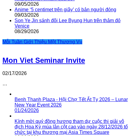
09/05/2026
Anime ‘5 centimet trên giây’ có bản người đóng
09/03/2026
Son Ye Jin sánh đôi Lee Byung Hun trên thảm đỏ
Venice
08/29/2026
Mỗi Tuần Giới Thiệu Một Thương Vụ
Mon Viet Seminar Invite
02/17/2026
…
Benh Thanh Plaza - Hội Chợ Tết Ất Tỵ 2026 – Lunar
New Year Event 2026
01/24/2026
Kính mời quý đồng hương tham dự cuộc thi giải vô
địch Hoa Kỳ múa lân cột cao vào ngày 28/12/2026 tổ
chức tại khu thương mại Asia Times Square