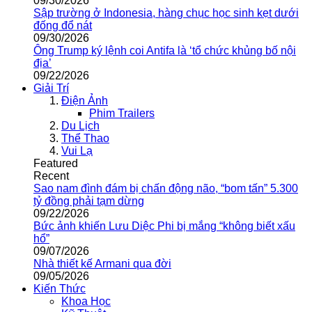
09/30/2026
Sập trường ở Indonesia, hàng chục học sinh kẹt dưới
đống đổ nát
09/30/2026
Ông Trump ký lệnh coi Antifa là ‘tổ chức khủng bố nội
địa’
09/22/2026
Giải Trí
Điện Ảnh
Phim Trailers
Du Lịch
Thể Thao
Vui Lạ
Featured
Recent
Sao nam đình đám bị chấn động não, “bom tấn” 5.300
tỷ đồng phải tạm dừng
09/22/2026
Bức ảnh khiến Lưu Diệc Phi bị mắng “không biết xấu
hổ”
09/07/2026
Nhà thiết kế Armani qua đời
09/05/2026
Kiến Thức
Khoa Học