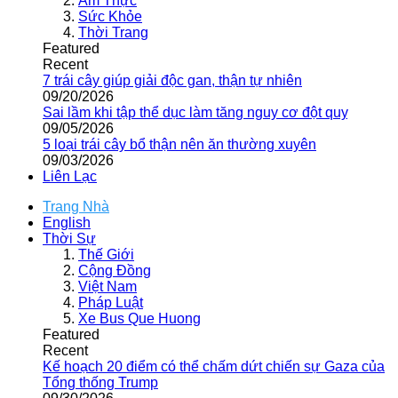
Ẩm Thực
Sức Khỏe
Thời Trang
Featured
Recent
7 trái cây giúp giải độc gan, thận tự nhiên
09/20/2026
Sai lầm khi tập thể dục làm tăng nguy cơ đột quỵ
09/05/2026
5 loại trái cây bổ thận nên ăn thường xuyên
09/03/2026
Liên Lạc
Trang Nhà
English
Thời Sự
Thế Giới
Cộng Đồng
Việt Nam
Pháp Luật
Xe Bus Que Huong
Featured
Recent
Kế hoạch 20 điểm có thể chấm dứt chiến sự Gaza của
Tổng thống Trump