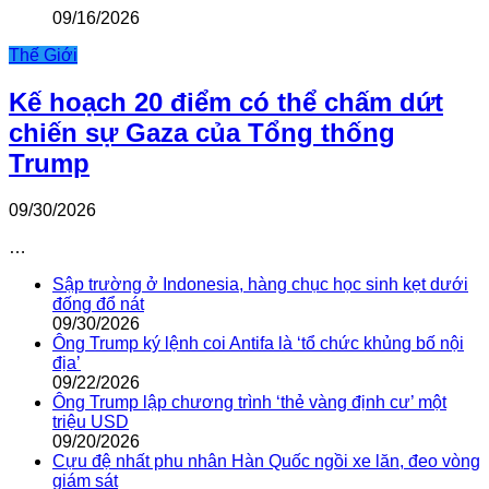
09/16/2026
Thế Giới
Kế hoạch 20 điểm có thể chấm dứt
chiến sự Gaza của Tổng thống
Trump
09/30/2026
…
Sập trường ở Indonesia, hàng chục học sinh kẹt dưới
đống đổ nát
09/30/2026
Ông Trump ký lệnh coi Antifa là ‘tổ chức khủng bố nội
địa’
09/22/2026
Ông Trump lập chương trình ‘thẻ vàng định cư’ một
triệu USD
09/20/2026
Cựu đệ nhất phu nhân Hàn Quốc ngồi xe lăn, đeo vòng
giám sát