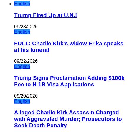
English
Trump Fired Up at U.N.!
09/23/2026
English
FULL: Charlie Kirk’s widow Erika speaks
at his funeral
09/22/2026
English
Trump Signs Proclamation Adding $100k
Fee to H-1B Visa Applications
09/20/2026
English
Alleged Charlie Kirk Assassin Charged
with Aggravated Murder; Prosecutors to
Seek Death Penalty