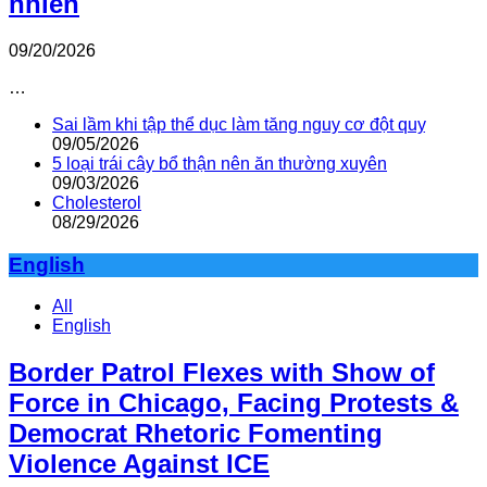
nhiên
09/20/2026
…
Sai lầm khi tập thể dục làm tăng nguy cơ đột quỵ
09/05/2026
5 loại trái cây bổ thận nên ăn thường xuyên
09/03/2026
Cholesterol
08/29/2026
English
All
English
Border Patrol Flexes with Show of
Force in Chicago, Facing Protests &
Democrat Rhetoric Fomenting
Violence Against ICE