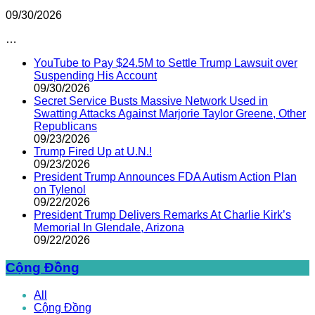
09/30/2026
…
YouTube to Pay $24.5M to Settle Trump Lawsuit over
Suspending His Account
09/30/2026
Secret Service Busts Massive Network Used in
Swatting Attacks Against Marjorie Taylor Greene, Other
Republicans
09/23/2026
Trump Fired Up at U.N.!
09/23/2026
President Trump Announces FDA Autism Action Plan
on Tylenol
09/22/2026
President Trump Delivers Remarks At Charlie Kirk’s
Memorial In Glendale, Arizona
09/22/2026
Cộng Đồng
All
Cộng Đồng