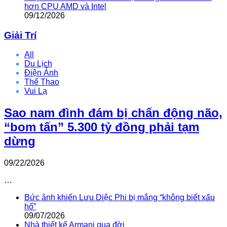
hơn CPU AMD và Intel
09/12/2026
Giải Trí
All
Du Lịch
Điện Ảnh
Thể Thao
Vui Lạ
Sao nam đình đám bị chấn động não,
“bom tấn” 5.300 tỷ đồng phải tạm
dừng
09/22/2026
…
Bức ảnh khiến Lưu Diệc Phi bị mắng “không biết xấu
hổ”
09/07/2026
Nhà thiết kế Armani qua đời