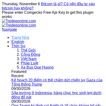
Thursday, November 6
Bitcoin là gì? Có nên đầu tư vào
bitcoin hay không?
Please enter Coingecko Free Api Key to get this plugin
works
Navigate
Trang Nhà
English
Thời Sự
Thế Giới
Cộng Đồng
Việt Nam
Pháp Luật
Xe Bus Que Huong
Featured
Recent
Kế hoạch 20 điểm có thể chấm dứt chiến sự Gaza của
Tổng thống Trump
09/30/2026
Sập trường ở Indonesia, hàng chục học sinh kẹt dưới
đống đổ nát
09/30/2026
Ông Trump ký lệnh coi Antifa là ‘tổ chức khủng bố nội