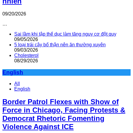
nhiên
09/20/2026
…
Sai lầm khi tập thể dục làm tăng nguy cơ đột quỵ
09/05/2026
5 loại trái cây bổ thận nên ăn thường xuyên
09/03/2026
Cholesterol
08/29/2026
English
All
English
Border Patrol Flexes with Show of
Force in Chicago, Facing Protests &
Democrat Rhetoric Fomenting
Violence Against ICE