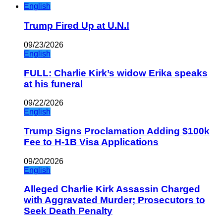
English
Trump Fired Up at U.N.!
09/23/2026
English
FULL: Charlie Kirk’s widow Erika speaks
at his funeral
09/22/2026
English
Trump Signs Proclamation Adding $100k
Fee to H-1B Visa Applications
09/20/2026
English
Alleged Charlie Kirk Assassin Charged
with Aggravated Murder; Prosecutors to
Seek Death Penalty