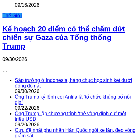
09/16/2026
Thế Giới
Kế hoạch 20 điểm có thể chấm dứt
chiến sự Gaza của Tổng thống
Trump
09/30/2026
…
Sập trường ở Indonesia, hàng chục học sinh kẹt dưới
đống đổ nát
09/30/2026
Ông Trump ký lệnh coi Antifa là ‘tổ chức khủng bố nội
địa’
09/22/2026
Ông Trump lập chương trình ‘thẻ vàng định cư’ một
triệu USD
09/20/2026
Cựu đệ nhất phu nhân Hàn Quốc ngồi xe lăn, đeo vòng
giám sát