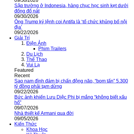
09/30/2026
Sập trường ở Indonesia, hàng chục học sinh kẹt dưới
đống đổ nát
09/30/2026
Ông Trump ký lệnh coi Antifa là ‘tổ chức khủng bố nội
địa’
09/22/2026
Giải Trí
Điện Ảnh
Phim Trailers
Du Lịch
Thể Thao
Vui Lạ
Featured
Recent
Sao nam đình đám bị chấn động não, “bom tấn” 5.300
tỷ đồng phải tạm dừng
09/22/2026
Bức ảnh khiến Lưu Diệc Phi bị mắng “không biết xấu
hổ”
09/07/2026
Nhà thiết kế Armani qua đời
09/05/2026
Kiến Thức
Khoa Học