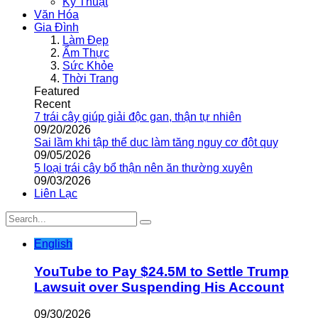
Kỹ Thuật
Văn Hóa
Gia Đình
Làm Đẹp
Ẩm Thực
Sức Khỏe
Thời Trang
Featured
Recent
7 trái cây giúp giải độc gan, thận tự nhiên
09/20/2026
Sai lầm khi tập thể dục làm tăng nguy cơ đột quỵ
09/05/2026
5 loại trái cây bổ thận nên ăn thường xuyên
09/03/2026
Liên Lạc
English
YouTube to Pay $24.5M to Settle Trump
Lawsuit over Suspending His Account
09/30/2026