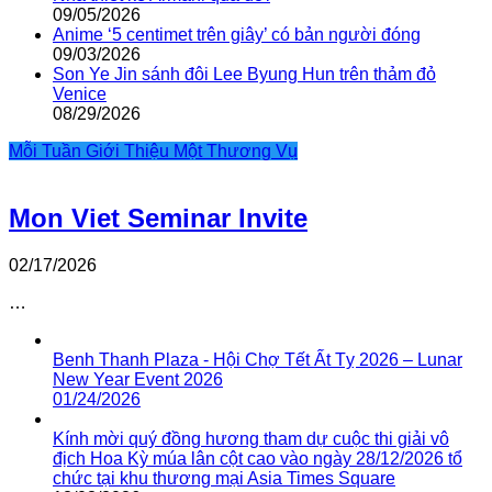
09/05/2026
Anime ‘5 centimet trên giây’ có bản người đóng
09/03/2026
Son Ye Jin sánh đôi Lee Byung Hun trên thảm đỏ
Venice
08/29/2026
Mỗi Tuần Giới Thiệu Một Thương Vụ
Mon Viet Seminar Invite
02/17/2026
…
Benh Thanh Plaza - Hội Chợ Tết Ất Tỵ 2026 – Lunar
New Year Event 2026
01/24/2026
Kính mời quý đồng hương tham dự cuộc thi giải vô
địch Hoa Kỳ múa lân cột cao vào ngày 28/12/2026 tổ
chức tại khu thương mại Asia Times Square