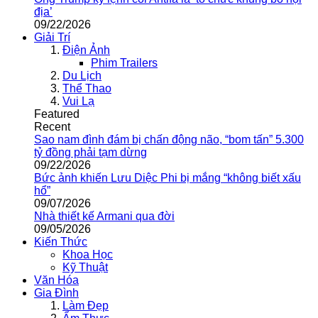
địa’
09/22/2026
Giải Trí
Điện Ảnh
Phim Trailers
Du Lịch
Thể Thao
Vui Lạ
Featured
Recent
Sao nam đình đám bị chấn động não, “bom tấn” 5.300
tỷ đồng phải tạm dừng
09/22/2026
Bức ảnh khiến Lưu Diệc Phi bị mắng “không biết xấu
hổ”
09/07/2026
Nhà thiết kế Armani qua đời
09/05/2026
Kiến Thức
Khoa Học
Kỹ Thuật
Văn Hóa
Gia Đình
Làm Đẹp