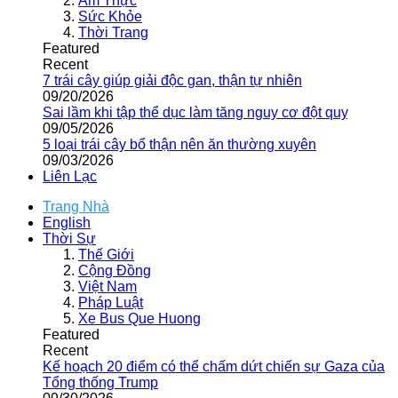
Ẩm Thực
Sức Khỏe
Thời Trang
Featured
Recent
7 trái cây giúp giải độc gan, thận tự nhiên
09/20/2026
Sai lầm khi tập thể dục làm tăng nguy cơ đột quỵ
09/05/2026
5 loại trái cây bổ thận nên ăn thường xuyên
09/03/2026
Liên Lạc
Trang Nhà
English
Thời Sự
Thế Giới
Cộng Đồng
Việt Nam
Pháp Luật
Xe Bus Que Huong
Featured
Recent
Kế hoạch 20 điểm có thể chấm dứt chiến sự Gaza của
Tổng thống Trump