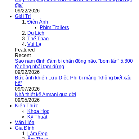
địa’
09/22/2026
Giải Trí
Điện Ảnh
Phim Trailers
Du Lịch
Thể Thao
Vui Lạ
Featured
Recent
Sao nam đình đám bị chấn động não, “bom tấn” 5.300
tỷ đồng phải tạm dừng
09/22/2026
Bức ảnh khiến Lưu Diệc Phi bị mắng “không biết xấu
hổ”
09/07/2026
Nhà thiết kế Armani qua đời
09/05/2026
Kiến Thức
Khoa Học
Kỹ Thuật
Văn Hóa
Gia Đình
Làm Đẹp