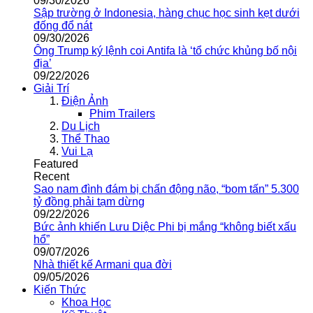
09/30/2026
Sập trường ở Indonesia, hàng chục học sinh kẹt dưới
đống đổ nát
09/30/2026
Ông Trump ký lệnh coi Antifa là ‘tổ chức khủng bố nội
địa’
09/22/2026
Giải Trí
Điện Ảnh
Phim Trailers
Du Lịch
Thể Thao
Vui Lạ
Featured
Recent
Sao nam đình đám bị chấn động não, “bom tấn” 5.300
tỷ đồng phải tạm dừng
09/22/2026
Bức ảnh khiến Lưu Diệc Phi bị mắng “không biết xấu
hổ”
09/07/2026
Nhà thiết kế Armani qua đời
09/05/2026
Kiến Thức
Khoa Học