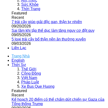
Ẩm Thực
Sức Khỏe
Thời Trang
Featured
Recent
7 trái cây giúp giải độc gan, thận tự nhiên
09/20/2026
Sai lầm khi tập thể dục làm tăng nguy cơ đột quỵ
09/05/2026
5 loại trái cây bổ thận nên ăn thường xuyên
09/03/2026
Liên Lạc
Trang Nhà
English
Thời Sự
Thế Giới
Cộng Đồng
Việt Nam
Pháp Luật
Xe Bus Que Huong
Featured
Recent
Kế hoạch 20 điểm có thể chấm dứt chiến sự Gaza của
Tổng thống Trump