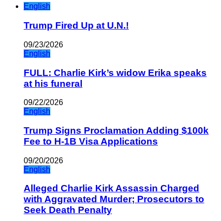
English
Trump Fired Up at U.N.!
09/23/2026
English
FULL: Charlie Kirk’s widow Erika speaks
at his funeral
09/22/2026
English
Trump Signs Proclamation Adding $100k
Fee to H-1B Visa Applications
09/20/2026
English
Alleged Charlie Kirk Assassin Charged
with Aggravated Murder; Prosecutors to
Seek Death Penalty