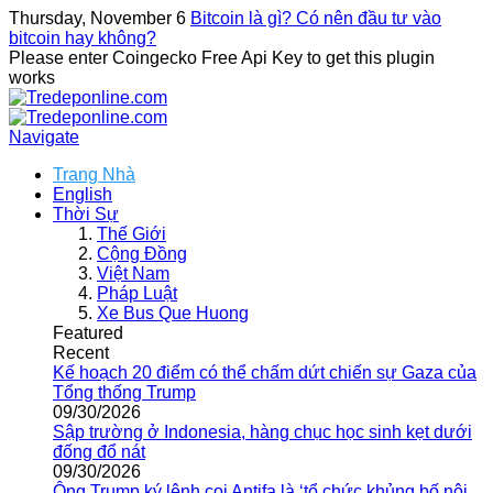
Thursday, November 6
Bitcoin là gì? Có nên đầu tư vào
bitcoin hay không?
Please enter Coingecko Free Api Key to get this plugin
works
Navigate
Trang Nhà
English
Thời Sự
Thế Giới
Cộng Đồng
Việt Nam
Pháp Luật
Xe Bus Que Huong
Featured
Recent
Kế hoạch 20 điểm có thể chấm dứt chiến sự Gaza của
Tổng thống Trump
09/30/2026
Sập trường ở Indonesia, hàng chục học sinh kẹt dưới
đống đổ nát
09/30/2026
Ông Trump ký lệnh coi Antifa là ‘tổ chức khủng bố nội