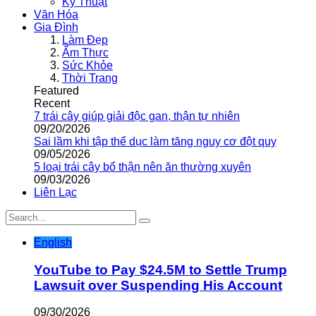
Kỹ Thuật
Văn Hóa
Gia Đình
Làm Đẹp
Ẩm Thực
Sức Khỏe
Thời Trang
Featured
Recent
7 trái cây giúp giải độc gan, thận tự nhiên
09/20/2026
Sai lầm khi tập thể dục làm tăng nguy cơ đột quỵ
09/05/2026
5 loại trái cây bổ thận nên ăn thường xuyên
09/03/2026
Liên Lạc
English
YouTube to Pay $24.5M to Settle Trump
Lawsuit over Suspending His Account
09/30/2026