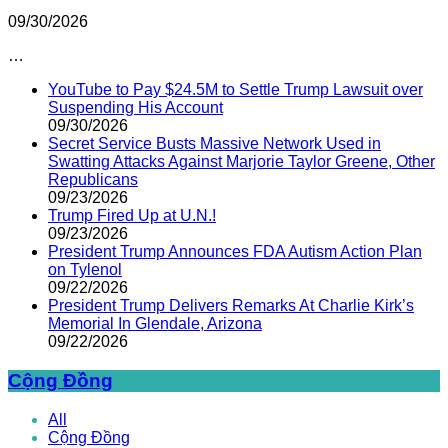
09/30/2026
…
YouTube to Pay $24.5M to Settle Trump Lawsuit over
Suspending His Account
09/30/2026
Secret Service Busts Massive Network Used in
Swatting Attacks Against Marjorie Taylor Greene, Other
Republicans
09/23/2026
Trump Fired Up at U.N.!
09/23/2026
President Trump Announces FDA Autism Action Plan
on Tylenol
09/22/2026
President Trump Delivers Remarks At Charlie Kirk’s
Memorial In Glendale, Arizona
09/22/2026
Cộng Đồng
All
Cộng Đồng