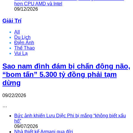
hơn CPU AMD và Intel
09/12/2026
Giải Trí
All
Du Lịch
Điện Ảnh
Thể Thao
Vui Lạ
Sao nam đình đám bị chấn động não,
“bom tấn” 5.300 tỷ đồng phải tạm
dừng
09/22/2026
…
Bức ảnh khiến Lưu Diệc Phi bị mắng “không biết xấu
hổ”
09/07/2026
Nhà thiết kế Armani qua đời