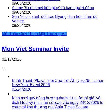
09/05/2026
Anime ‘5 centimet trên giây’ có bản người đóng
09/03/2026
Son Ye Jin sánh đôi Lee Byung Hun trên thảm đỏ
Venice
08/29/2026
Mỗi Tuần Giới Thiệu Một Thương Vụ
Mon Viet Seminar Invite
02/17/2026
…
Benh Thanh Plaza - Hội Chợ Tết Ất Tỵ 2026 – Lunar
New Year Event 2026
01/24/2026
Kính mời quý đồng hương tham dự cuộc thi giải vô
địch Hoa Kỳ múa lân cột cao vào ngày 28/12/2026 tổ
chức tại khu thương mại Asia Times Square