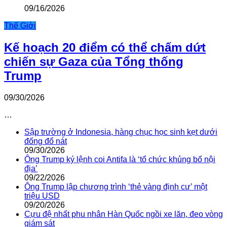
09/16/2026
Thế Giới
Kế hoạch 20 điểm có thể chấm dứt
chiến sự Gaza của Tổng thống
Trump
09/30/2026
…
Sập trường ở Indonesia, hàng chục học sinh kẹt dưới
đống đổ nát
09/30/2026
Ông Trump ký lệnh coi Antifa là ‘tổ chức khủng bố nội
địa’
09/22/2026
Ông Trump lập chương trình ‘thẻ vàng định cư’ một
triệu USD
09/20/2026
Cựu đệ nhất phu nhân Hàn Quốc ngồi xe lăn, đeo vòng
giám sát