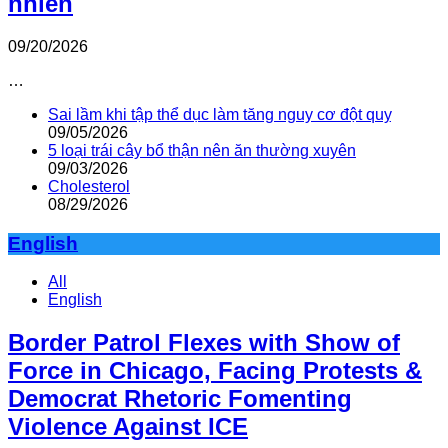
nhiên
09/20/2026
…
Sai lầm khi tập thể dục làm tăng nguy cơ đột quỵ
09/05/2026
5 loại trái cây bổ thận nên ăn thường xuyên
09/03/2026
Cholesterol
08/29/2026
English
All
English
Border Patrol Flexes with Show of
Force in Chicago, Facing Protests &
Democrat Rhetoric Fomenting
Violence Against ICE