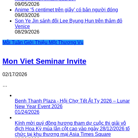
09/05/2026
Anime ‘5 centimet trên giây’ có bản người đóng
09/03/2026
Son Ye Jin sánh đôi Lee Byung Hun trên thảm đỏ
Venice
08/29/2026
Mỗi Tuần Giới Thiệu Một Thương Vụ
Mon Viet Seminar Invite
02/17/2026
…
Benh Thanh Plaza - Hội Chợ Tết Ất Tỵ 2026 – Lunar
New Year Event 2026
01/24/2026
Kính mời quý đồng hương tham dự cuộc thi giải vô
địch Hoa Kỳ múa lân cột cao vào ngày 28/12/2026 tổ
chức tại khu thương mại Asia Times Square