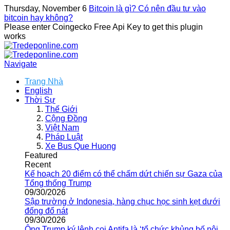
Thursday, November 6
Bitcoin là gì? Có nên đầu tư vào
bitcoin hay không?
Please enter Coingecko Free Api Key to get this plugin
works
Navigate
Trang Nhà
English
Thời Sự
Thế Giới
Cộng Đồng
Việt Nam
Pháp Luật
Xe Bus Que Huong
Featured
Recent
Kế hoạch 20 điểm có thể chấm dứt chiến sự Gaza của
Tổng thống Trump
09/30/2026
Sập trường ở Indonesia, hàng chục học sinh kẹt dưới
đống đổ nát
09/30/2026
Ông Trump ký lệnh coi Antifa là ‘tổ chức khủng bố nội