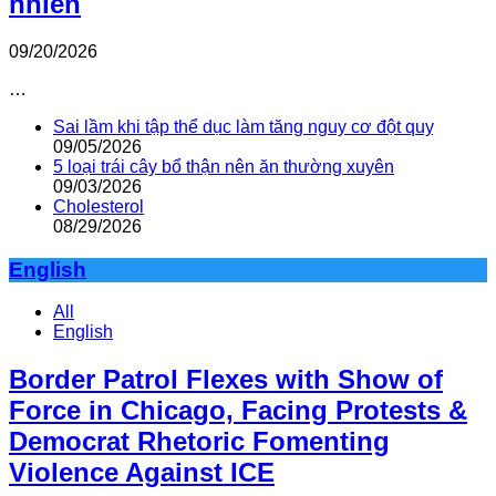
nhiên
09/20/2026
…
Sai lầm khi tập thể dục làm tăng nguy cơ đột quỵ
09/05/2026
5 loại trái cây bổ thận nên ăn thường xuyên
09/03/2026
Cholesterol
08/29/2026
English
All
English
Border Patrol Flexes with Show of
Force in Chicago, Facing Protests &
Democrat Rhetoric Fomenting
Violence Against ICE