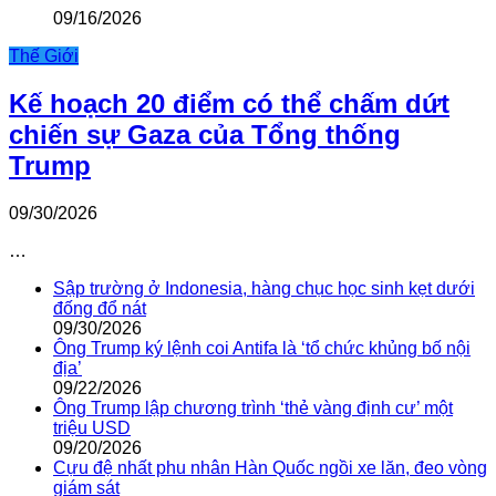
09/16/2026
Thế Giới
Kế hoạch 20 điểm có thể chấm dứt
chiến sự Gaza của Tổng thống
Trump
09/30/2026
…
Sập trường ở Indonesia, hàng chục học sinh kẹt dưới
đống đổ nát
09/30/2026
Ông Trump ký lệnh coi Antifa là ‘tổ chức khủng bố nội
địa’
09/22/2026
Ông Trump lập chương trình ‘thẻ vàng định cư’ một
triệu USD
09/20/2026
Cựu đệ nhất phu nhân Hàn Quốc ngồi xe lăn, đeo vòng
giám sát