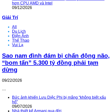
hơn CPU AMD và Intel
09/12/2026
Giải Trí
All
Du Lịch
Điện Ảnh
Thể Thao
Vui Lạ
Sao nam đình đám bị chấn động não,
“bom tấn” 5.300 tỷ đồng phải tạm
dừng
09/22/2026
…
Bức ảnh khiến Lưu Diệc Phi bị mắng “không biết xấu
hổ”
09/07/2026
Nhà thiết kế Armani qua đời