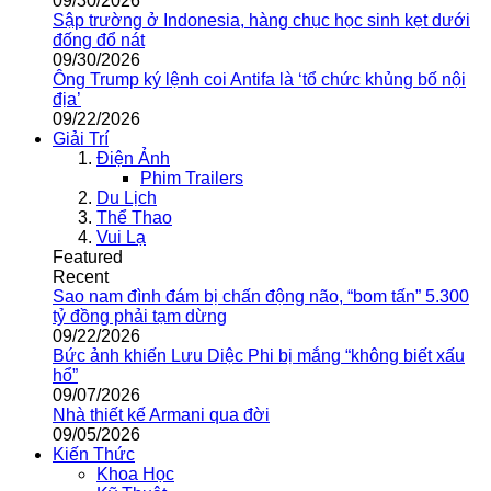
09/30/2026
Sập trường ở Indonesia, hàng chục học sinh kẹt dưới
đống đổ nát
09/30/2026
Ông Trump ký lệnh coi Antifa là ‘tổ chức khủng bố nội
địa’
09/22/2026
Giải Trí
Điện Ảnh
Phim Trailers
Du Lịch
Thể Thao
Vui Lạ
Featured
Recent
Sao nam đình đám bị chấn động não, “bom tấn” 5.300
tỷ đồng phải tạm dừng
09/22/2026
Bức ảnh khiến Lưu Diệc Phi bị mắng “không biết xấu
hổ”
09/07/2026
Nhà thiết kế Armani qua đời
09/05/2026
Kiến Thức
Khoa Học