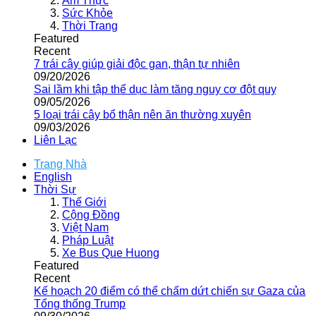
Ẩm Thực
Sức Khỏe
Thời Trang
Featured
Recent
7 trái cây giúp giải độc gan, thận tự nhiên
09/20/2026
Sai lầm khi tập thể dục làm tăng nguy cơ đột quỵ
09/05/2026
5 loại trái cây bổ thận nên ăn thường xuyên
09/03/2026
Liên Lạc
Trang Nhà
English
Thời Sự
Thế Giới
Cộng Đồng
Việt Nam
Pháp Luật
Xe Bus Que Huong
Featured
Recent
Kế hoạch 20 điểm có thể chấm dứt chiến sự Gaza của
Tổng thống Trump