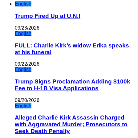
English
Trump Fired Up at U.N.!
09/23/2026
English
FULL: Charlie Kirk’s widow Erika speaks
at his funeral
09/22/2026
English
Trump Signs Proclamation Adding $100k
Fee to H-1B Visa Applications
09/20/2026
English
Alleged Charlie Kirk Assassin Charged
with Aggravated Murder; Prosecutors to
Seek Death Penalty