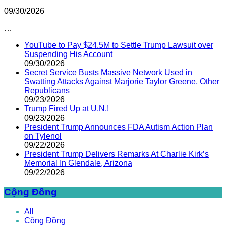
09/30/2026
…
YouTube to Pay $24.5M to Settle Trump Lawsuit over
Suspending His Account
09/30/2026
Secret Service Busts Massive Network Used in
Swatting Attacks Against Marjorie Taylor Greene, Other
Republicans
09/23/2026
Trump Fired Up at U.N.!
09/23/2026
President Trump Announces FDA Autism Action Plan
on Tylenol
09/22/2026
President Trump Delivers Remarks At Charlie Kirk’s
Memorial In Glendale, Arizona
09/22/2026
Cộng Đồng
All
Cộng Đồng