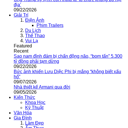
địa’
09/22/2026
Giải Trí
Điện Ảnh
Phim Trailers
Du Lịch
Thể Thao
Vui Lạ
Featured
Recent
Sao nam đình đám bị chấn động não, “bom tấn” 5.300
tỷ đồng phải tạm dừng
09/22/2026
Bức ảnh khiến Lưu Diệc Phi bị mắng “không biết xấu
hổ”
09/07/2026
Nhà thiết kế Armani qua đời
09/05/2026
Kiến Thức
Khoa Học
Kỹ Thuật
Văn Hóa
Gia Đình
Làm Đẹp