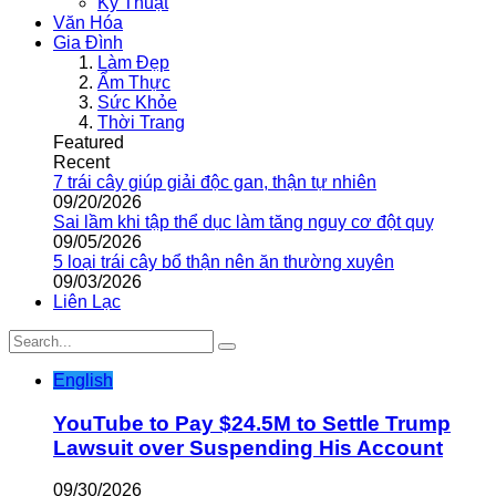
Kỹ Thuật
Văn Hóa
Gia Đình
Làm Đẹp
Ẩm Thực
Sức Khỏe
Thời Trang
Featured
Recent
7 trái cây giúp giải độc gan, thận tự nhiên
09/20/2026
Sai lầm khi tập thể dục làm tăng nguy cơ đột quỵ
09/05/2026
5 loại trái cây bổ thận nên ăn thường xuyên
09/03/2026
Liên Lạc
English
YouTube to Pay $24.5M to Settle Trump
Lawsuit over Suspending His Account
09/30/2026