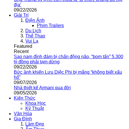
địa’
09/22/2026
Giải Trí
Điện Ảnh
Phim Trailers
Du Lịch
Thể Thao
Vui Lạ
Featured
Recent
Sao nam đình đám bị chấn động não, “bom tấn” 5.300
tỷ đồng phải tạm dừng
09/22/2026
Bức ảnh khiến Lưu Diệc Phi bị mắng “không biết xấu
hổ”
09/07/2026
Nhà thiết kế Armani qua đời
09/05/2026
Kiến Thức
Khoa Học
Kỹ Thuật
Văn Hóa
Gia Đình
Làm Đẹp