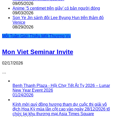
09/05/2026
Anime ‘5 centimet trên giây’ có bản người đóng
09/03/2026
Son Ye Jin sánh đôi Lee Byung Hun trên thảm đỏ
Venice
08/29/2026
Mỗi Tuần Giới Thiệu Một Thương Vụ
Mon Viet Seminar Invite
02/17/2026
…
Benh Thanh Plaza - Hội Chợ Tết Ất Tỵ 2026 – Lunar
New Year Event 2026
01/24/2026
Kính mời quý đồng hương tham dự cuộc thi giải vô
địch Hoa Kỳ múa lân cột cao vào ngày 28/12/2026 tổ
chức tại khu thương mại Asia Times Square