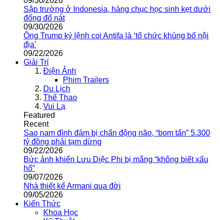
09/30/2026
Sập trường ở Indonesia, hàng chục học sinh kẹt dưới
đống đổ nát
09/30/2026
Ông Trump ký lệnh coi Antifa là ‘tổ chức khủng bố nội
địa’
09/22/2026
Giải Trí
Điện Ảnh
Phim Trailers
Du Lịch
Thể Thao
Vui Lạ
Featured
Recent
Sao nam đình đám bị chấn động não, “bom tấn” 5.300
tỷ đồng phải tạm dừng
09/22/2026
Bức ảnh khiến Lưu Diệc Phi bị mắng “không biết xấu
hổ”
09/07/2026
Nhà thiết kế Armani qua đời
09/05/2026
Kiến Thức
Khoa Học