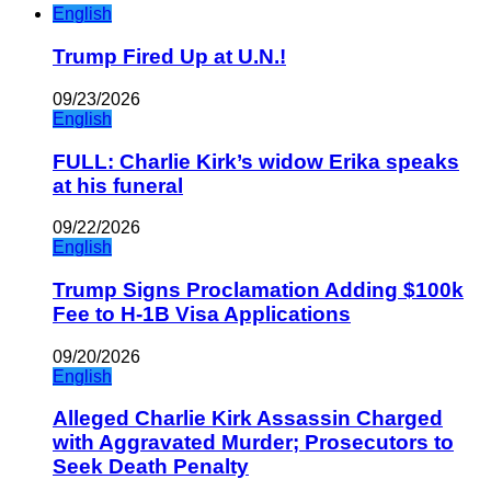
English
Trump Fired Up at U.N.!
09/23/2026
English
FULL: Charlie Kirk’s widow Erika speaks
at his funeral
09/22/2026
English
Trump Signs Proclamation Adding $100k
Fee to H-1B Visa Applications
09/20/2026
English
Alleged Charlie Kirk Assassin Charged
with Aggravated Murder; Prosecutors to
Seek Death Penalty