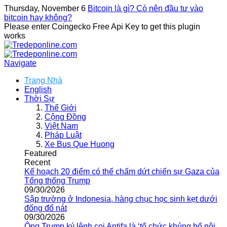
Thursday, November 6
Bitcoin là gì? Có nên đầu tư vào
bitcoin hay không?
Please enter Coingecko Free Api Key to get this plugin
works
Navigate
Trang Nhà
English
Thời Sự
Thế Giới
Cộng Đồng
Việt Nam
Pháp Luật
Xe Bus Que Huong
Featured
Recent
Kế hoạch 20 điểm có thể chấm dứt chiến sự Gaza của
Tổng thống Trump
09/30/2026
Sập trường ở Indonesia, hàng chục học sinh kẹt dưới
đống đổ nát
09/30/2026
Ông Trump ký lệnh coi Antifa là ‘tổ chức khủng bố nội