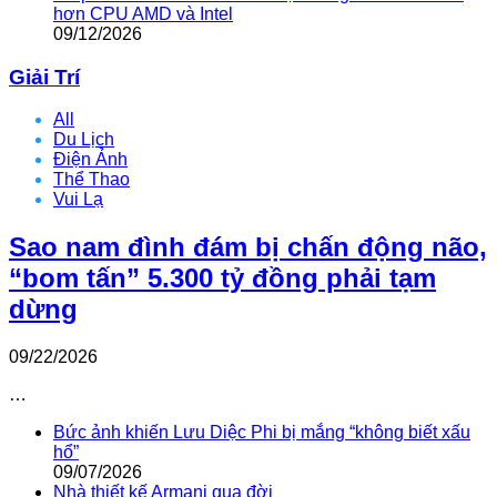
hơn CPU AMD và Intel
09/12/2026
Giải Trí
All
Du Lịch
Điện Ảnh
Thể Thao
Vui Lạ
Sao nam đình đám bị chấn động não,
“bom tấn” 5.300 tỷ đồng phải tạm
dừng
09/22/2026
…
Bức ảnh khiến Lưu Diệc Phi bị mắng “không biết xấu
hổ”
09/07/2026
Nhà thiết kế Armani qua đời