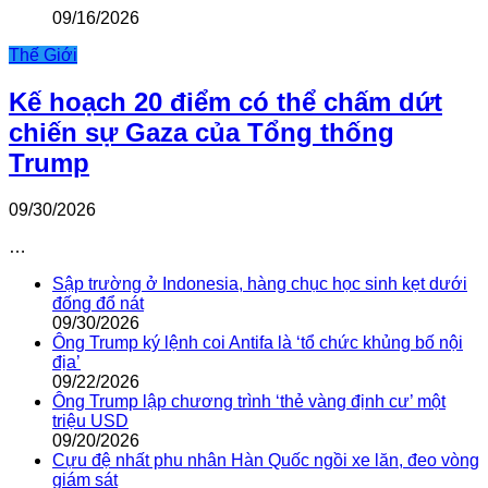
09/16/2026
Thế Giới
Kế hoạch 20 điểm có thể chấm dứt
chiến sự Gaza của Tổng thống
Trump
09/30/2026
…
Sập trường ở Indonesia, hàng chục học sinh kẹt dưới
đống đổ nát
09/30/2026
Ông Trump ký lệnh coi Antifa là ‘tổ chức khủng bố nội
địa’
09/22/2026
Ông Trump lập chương trình ‘thẻ vàng định cư’ một
triệu USD
09/20/2026
Cựu đệ nhất phu nhân Hàn Quốc ngồi xe lăn, đeo vòng
giám sát