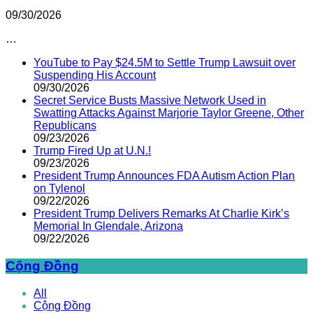
09/30/2026
…
YouTube to Pay $24.5M to Settle Trump Lawsuit over
Suspending His Account
09/30/2026
Secret Service Busts Massive Network Used in
Swatting Attacks Against Marjorie Taylor Greene, Other
Republicans
09/23/2026
Trump Fired Up at U.N.!
09/23/2026
President Trump Announces FDA Autism Action Plan
on Tylenol
09/22/2026
President Trump Delivers Remarks At Charlie Kirk’s
Memorial In Glendale, Arizona
09/22/2026
Cộng Đồng
All
Cộng Đồng