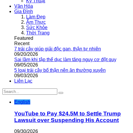
Kỹ Thuật
Văn Hóa
Gia Đình
Làm Đẹp
Ẩm Thực
Sức Khỏe
Thời Trang
Featured
Recent
7 trái cây giúp giải độc gan, thận tự nhiên
09/20/2026
Sai lầm khi tập thể dục làm tăng nguy cơ đột quỵ
09/05/2026
5 loại trái cây bổ thận nên ăn thường xuyên
09/03/2026
Liên Lạc
English
YouTube to Pay $24.5M to Settle Trump
Lawsuit over Suspending His Account
09/30/2026