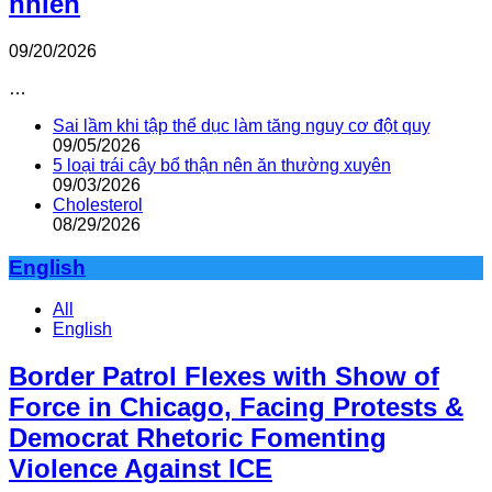
nhiên
09/20/2026
…
Sai lầm khi tập thể dục làm tăng nguy cơ đột quỵ
09/05/2026
5 loại trái cây bổ thận nên ăn thường xuyên
09/03/2026
Cholesterol
08/29/2026
English
All
English
Border Patrol Flexes with Show of
Force in Chicago, Facing Protests &
Democrat Rhetoric Fomenting
Violence Against ICE