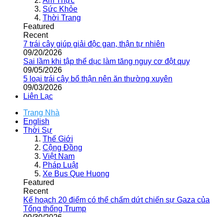
Ẩm Thực
Sức Khỏe
Thời Trang
Featured
Recent
7 trái cây giúp giải độc gan, thận tự nhiên
09/20/2026
Sai lầm khi tập thể dục làm tăng nguy cơ đột quỵ
09/05/2026
5 loại trái cây bổ thận nên ăn thường xuyên
09/03/2026
Liên Lạc
Trang Nhà
English
Thời Sự
Thế Giới
Cộng Đồng
Việt Nam
Pháp Luật
Xe Bus Que Huong
Featured
Recent
Kế hoạch 20 điểm có thể chấm dứt chiến sự Gaza của
Tổng thống Trump