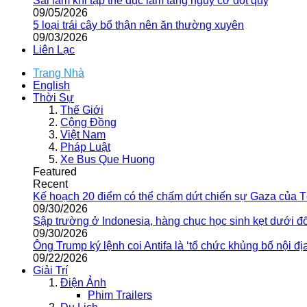
Sai lầm khi tập thể dục làm tăng nguy cơ đột quỵ
09/05/2026
5 loại trái cây bổ thận nên ăn thường xuyên
09/03/2026
Liên Lạc
Trang Nhà
English
Thời Sự
Thế Giới
Cộng Đồng
Việt Nam
Pháp Luật
Xe Bus Que Huong
Featured
Recent
Kế hoạch 20 điểm có thể chấm dứt chiến sự Gaza của 
09/30/2026
Sập trường ở Indonesia, hàng chục học sinh kẹt dưới đ
09/30/2026
Ông Trump ký lệnh coi Antifa là ‘tổ chức khủng bố nội địa
09/22/2026
Giải Trí
Điện Ảnh
Phim Trailers