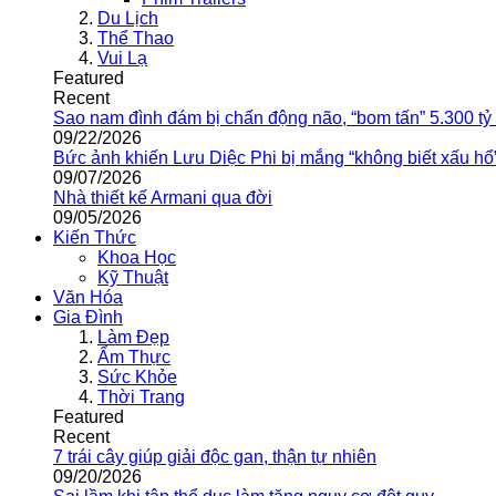
Du Lịch
Thể Thao
Vui Lạ
Featured
Recent
Sao nam đình đám bị chấn động não, “bom tấn” 5.300 tỷ
09/22/2026
Bức ảnh khiến Lưu Diệc Phi bị mắng “không biết xấu hổ
09/07/2026
Nhà thiết kế Armani qua đời
09/05/2026
Kiến Thức
Khoa Học
Kỹ Thuật
Văn Hóa
Gia Đình
Làm Đẹp
Ẩm Thực
Sức Khỏe
Thời Trang
Featured
Recent
7 trái cây giúp giải độc gan, thận tự nhiên
09/20/2026