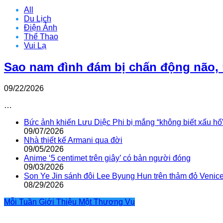
All
Du Lịch
Điện Ảnh
Thể Thao
Vui Lạ
Sao nam đình đám bị chấn động não, 
09/22/2026
…
Bức ảnh khiến Lưu Diệc Phi bị mắng “không biết xấu hổ
09/07/2026
Nhà thiết kế Armani qua đời
09/05/2026
Anime ‘5 centimet trên giây’ có bản người đóng
09/03/2026
Son Ye Jin sánh đôi Lee Byung Hun trên thảm đỏ Venic
08/29/2026
Mỗi Tuần Giới Thiệu Một Thương Vụ