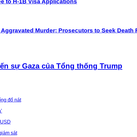
 to H-1B Visa Applications
h Aggravated Murder; Prosecutors to Seek Death 
iến sự Gaza của Tổng thống Trump
ống đổ nát
’
u USD
giám sát