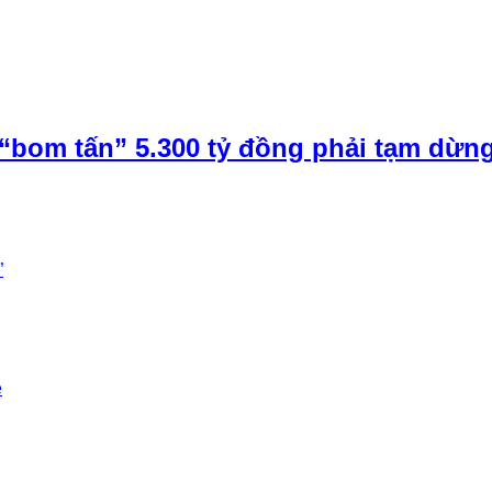
“bom tấn” 5.300 tỷ đồng phải tạm dừn
”
e