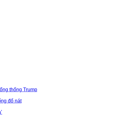
Tổng thống Trump
ống đổ nát
’