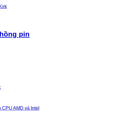
Kirk
phồng pin
c
n CPU AMD và Intel