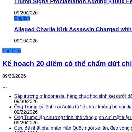
Trump Signs Proclamation Adding $100k Fee
09/20/2026
English
Alleged Charlie Kirk Assassin Charged wit
09/16/2026
Thế Giới
Kế hoạch 20 điểm có thể chấm dứt ch
09/30/2026
…
Sập trường ở Indonesia, hàng chục học sinh kẹt dưới đ
09/30/2026
Ông Trump ký lệnh coi Antifa là ‘tổ chức khủng bố nội địa
09/22/2026
Ông Trump lập chương trình ‘thẻ vàng định cư’ một triệ
09/20/2026
Cựu đệ nhất phu nhân Hàn Quốc ngồi xe lăn, đeo vòng 