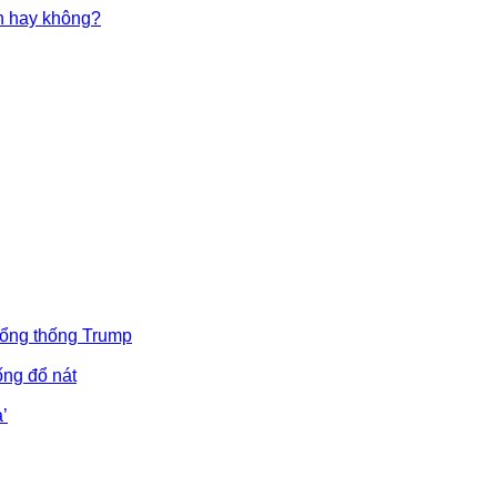
in hay không?
Tổng thống Trump
ống đổ nát
’