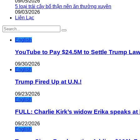
09/05/2026
5 loại trái cây bổ thận nên ăn thường xuyên
09/03/2026
Liên Lạc
English
YouTube to Pay $24.5M to Settle Trump La
09/30/2026
English
Trump Fired Up at U.N.!
09/23/2026
English
FULL: Charlie Kirk’s widow Erika speaks at 
09/22/2026
English