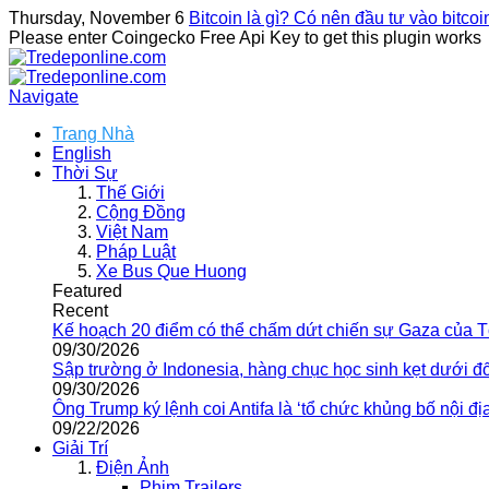
Thursday, November 6
Bitcoin là gì? Có nên đầu tư vào bitco
Please enter Coingecko Free Api Key to get this plugin works
Navigate
Trang Nhà
English
Thời Sự
Thế Giới
Cộng Đồng
Việt Nam
Pháp Luật
Xe Bus Que Huong
Featured
Recent
Kế hoạch 20 điểm có thể chấm dứt chiến sự Gaza của 
09/30/2026
Sập trường ở Indonesia, hàng chục học sinh kẹt dưới đ
09/30/2026
Ông Trump ký lệnh coi Antifa là ‘tổ chức khủng bố nội địa
09/22/2026
Giải Trí
Điện Ảnh
Phim Trailers