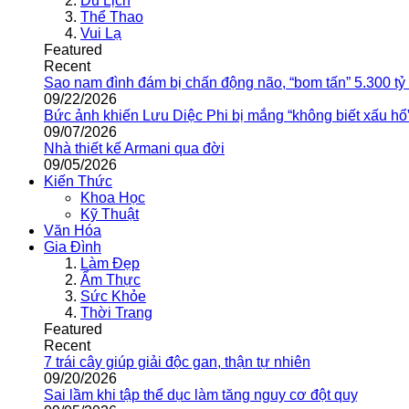
Du Lịch
Thể Thao
Vui Lạ
Featured
Recent
Sao nam đình đám bị chấn động não, “bom tấn” 5.300 tỷ
09/22/2026
Bức ảnh khiến Lưu Diệc Phi bị mắng “không biết xấu hổ
09/07/2026
Nhà thiết kế Armani qua đời
09/05/2026
Kiến Thức
Khoa Học
Kỹ Thuật
Văn Hóa
Gia Đình
Làm Đẹp
Ẩm Thực
Sức Khỏe
Thời Trang
Featured
Recent
7 trái cây giúp giải độc gan, thận tự nhiên
09/20/2026
Sai lầm khi tập thể dục làm tăng nguy cơ đột quỵ