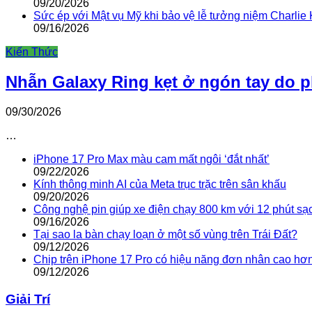
09/20/2026
Sức ép với Mật vụ Mỹ khi bảo vệ lễ tưởng niệm Charlie 
09/16/2026
Kiến Thức
Nhẫn Galaxy Ring kẹt ở ngón tay do 
09/30/2026
…
iPhone 17 Pro Max màu cam mất ngôi ‘đắt nhất’
09/22/2026
Kính thông minh AI của Meta trục trặc trên sân khấu
09/20/2026
Công nghệ pin giúp xe điện chạy 800 km với 12 phút sạ
09/16/2026
Tại sao la bàn chạy loạn ở một số vùng trên Trái Đất?
09/12/2026
Chip trên iPhone 17 Pro có hiệu năng đơn nhân cao hơ
09/12/2026
Giải Trí