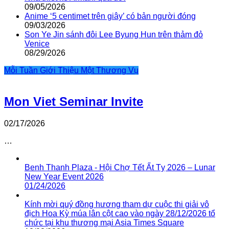
09/05/2026
Anime ‘5 centimet trên giây’ có bản người đóng
09/03/2026
Son Ye Jin sánh đôi Lee Byung Hun trên thảm đỏ
Venice
08/29/2026
Mỗi Tuần Giới Thiệu Một Thương Vụ
Mon Viet Seminar Invite
02/17/2026
…
Benh Thanh Plaza - Hội Chợ Tết Ất Tỵ 2026 – Lunar
New Year Event 2026
01/24/2026
Kính mời quý đồng hương tham dự cuộc thi giải vô
địch Hoa Kỳ múa lân cột cao vào ngày 28/12/2026 tổ
chức tại khu thương mại Asia Times Square