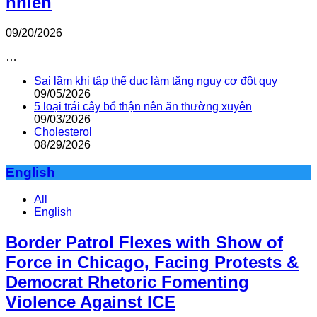
nhiên
09/20/2026
…
Sai lầm khi tập thể dục làm tăng nguy cơ đột quỵ
09/05/2026
5 loại trái cây bổ thận nên ăn thường xuyên
09/03/2026
Cholesterol
08/29/2026
English
All
English
Border Patrol Flexes with Show of
Force in Chicago, Facing Protests &
Democrat Rhetoric Fomenting
Violence Against ICE