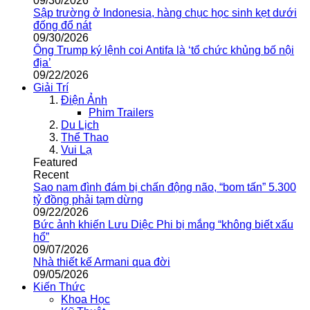
09/30/2026
Sập trường ở Indonesia, hàng chục học sinh kẹt dưới
đống đổ nát
09/30/2026
Ông Trump ký lệnh coi Antifa là ‘tổ chức khủng bố nội
địa’
09/22/2026
Giải Trí
Điện Ảnh
Phim Trailers
Du Lịch
Thể Thao
Vui Lạ
Featured
Recent
Sao nam đình đám bị chấn động não, “bom tấn” 5.300
tỷ đồng phải tạm dừng
09/22/2026
Bức ảnh khiến Lưu Diệc Phi bị mắng “không biết xấu
hổ”
09/07/2026
Nhà thiết kế Armani qua đời
09/05/2026
Kiến Thức
Khoa Học