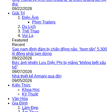
địa’
09/22/2026
Giải Trí
Điện Ảnh
Phim Trailers
Du Lịch
Thể Thao
Vui Lạ
Featured
Recent
Sao nam đình đám bị chấn động não, “bom tấn” 5.300
tỷ đồng phải tạm dừng
09/22/2026
Bức ảnh khiến Lưu Diệc Phi bị mắng “không biết xấu
hổ”
09/07/2026
Nhà thiết kế Armani qua đời
09/05/2026
Kiến Thức
Khoa Học
Kỹ Thuật
Văn Hóa
Gia Đình
Làm Đẹp