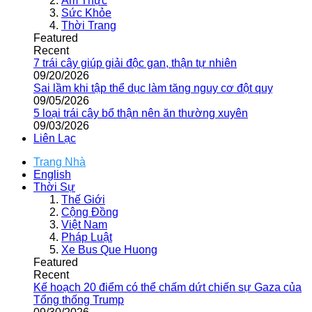
Ẩm Thực
Sức Khỏe
Thời Trang
Featured
Recent
7 trái cây giúp giải độc gan, thận tự nhiên
09/20/2026
Sai lầm khi tập thể dục làm tăng nguy cơ đột quỵ
09/05/2026
5 loại trái cây bổ thận nên ăn thường xuyên
09/03/2026
Liên Lạc
Trang Nhà
English
Thời Sự
Thế Giới
Cộng Đồng
Việt Nam
Pháp Luật
Xe Bus Que Huong
Featured
Recent
Kế hoạch 20 điểm có thể chấm dứt chiến sự Gaza của
Tổng thống Trump