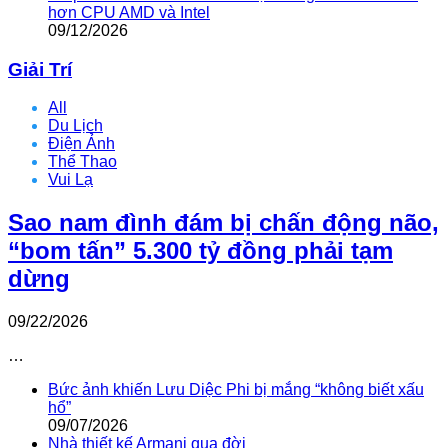
hơn CPU AMD và Intel
09/12/2026
Giải Trí
All
Du Lịch
Điện Ảnh
Thể Thao
Vui Lạ
Sao nam đình đám bị chấn động não,
“bom tấn” 5.300 tỷ đồng phải tạm
dừng
09/22/2026
…
Bức ảnh khiến Lưu Diệc Phi bị mắng “không biết xấu
hổ”
09/07/2026
Nhà thiết kế Armani qua đời