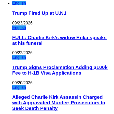
English
Trump Fired Up at U.N.!
09/23/2026
English
FULL: Charlie Kirk’s widow Erika speaks
at his funeral
09/22/2026
English
Trump Signs Proclamation Adding $100k
Fee to H-1B Visa Applications
09/20/2026
English
Alleged Charlie Kirk Assassin Charged
with Aggravated Murder; Prosecutors to
Seek Death Penalty