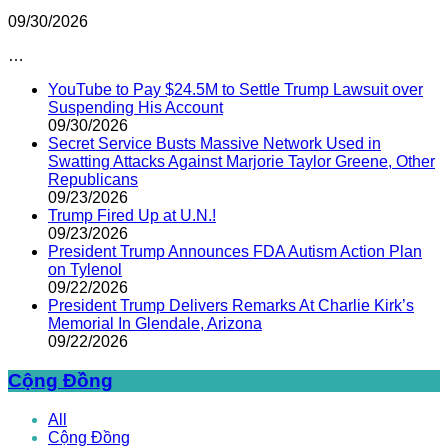
09/30/2026
…
YouTube to Pay $24.5M to Settle Trump Lawsuit over
Suspending His Account
09/30/2026
Secret Service Busts Massive Network Used in
Swatting Attacks Against Marjorie Taylor Greene, Other
Republicans
09/23/2026
Trump Fired Up at U.N.!
09/23/2026
President Trump Announces FDA Autism Action Plan
on Tylenol
09/22/2026
President Trump Delivers Remarks At Charlie Kirk’s
Memorial In Glendale, Arizona
09/22/2026
Cộng Đồng
All
Cộng Đồng