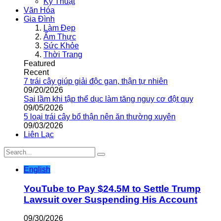
Kỹ Thuật
Văn Hóa
Gia Đình
Làm Đẹp
Ẩm Thực
Sức Khỏe
Thời Trang
Featured
Recent
7 trái cây giúp giải độc gan, thận tự nhiên
09/20/2026
Sai lầm khi tập thể dục làm tăng nguy cơ đột quỵ
09/05/2026
5 loại trái cây bổ thận nên ăn thường xuyên
09/03/2026
Liên Lạc
English
YouTube to Pay $24.5M to Settle Trump
Lawsuit over Suspending His Account
09/30/2026