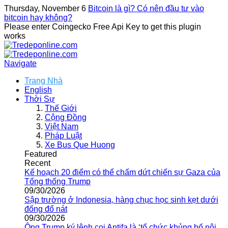
Thursday, November 6
Bitcoin là gì? Có nên đầu tư vào
bitcoin hay không?
Please enter Coingecko Free Api Key to get this plugin
works
Navigate
Trang Nhà
English
Thời Sự
Thế Giới
Cộng Đồng
Việt Nam
Pháp Luật
Xe Bus Que Huong
Featured
Recent
Kế hoạch 20 điểm có thể chấm dứt chiến sự Gaza của
Tổng thống Trump
09/30/2026
Sập trường ở Indonesia, hàng chục học sinh kẹt dưới
đống đổ nát
09/30/2026
Ông Trump ký lệnh coi Antifa là ‘tổ chức khủng bố nội