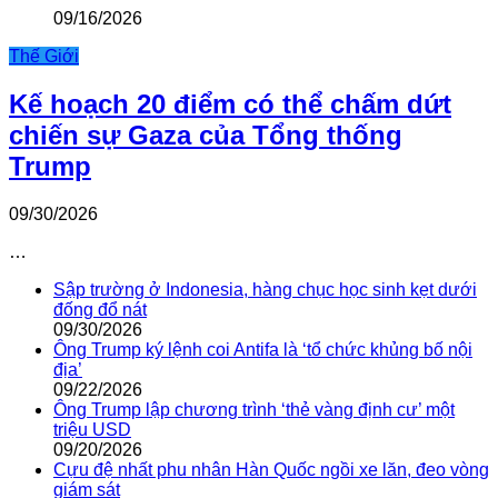
09/16/2026
Thế Giới
Kế hoạch 20 điểm có thể chấm dứt
chiến sự Gaza của Tổng thống
Trump
09/30/2026
…
Sập trường ở Indonesia, hàng chục học sinh kẹt dưới
đống đổ nát
09/30/2026
Ông Trump ký lệnh coi Antifa là ‘tổ chức khủng bố nội
địa’
09/22/2026
Ông Trump lập chương trình ‘thẻ vàng định cư’ một
triệu USD
09/20/2026
Cựu đệ nhất phu nhân Hàn Quốc ngồi xe lăn, đeo vòng
giám sát