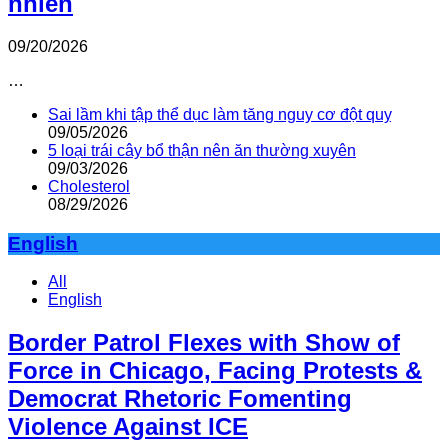
nhiên
09/20/2026
…
Sai lầm khi tập thể dục làm tăng nguy cơ đột quỵ
09/05/2026
5 loại trái cây bổ thận nên ăn thường xuyên
09/03/2026
Cholesterol
08/29/2026
English
All
English
Border Patrol Flexes with Show of
Force in Chicago, Facing Protests &
Democrat Rhetoric Fomenting
Violence Against ICE