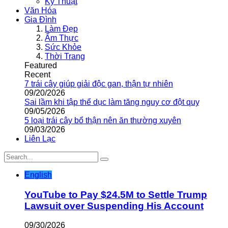
Kỹ Thuật
Văn Hóa
Gia Đình
Làm Đẹp
Ẩm Thực
Sức Khỏe
Thời Trang
Featured
Recent
7 trái cây giúp giải độc gan, thận tự nhiên
09/20/2026
Sai lầm khi tập thể dục làm tăng nguy cơ đột quỵ
09/05/2026
5 loại trái cây bổ thận nên ăn thường xuyên
09/03/2026
Liên Lạc
English
YouTube to Pay $24.5M to Settle Trump
Lawsuit over Suspending His Account
09/30/2026