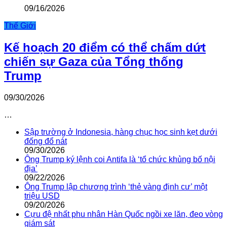
09/16/2026
Thế Giới
Kế hoạch 20 điểm có thể chấm dứt
chiến sự Gaza của Tổng thống
Trump
09/30/2026
…
Sập trường ở Indonesia, hàng chục học sinh kẹt dưới
đống đổ nát
09/30/2026
Ông Trump ký lệnh coi Antifa là ‘tổ chức khủng bố nội
địa’
09/22/2026
Ông Trump lập chương trình ‘thẻ vàng định cư’ một
triệu USD
09/20/2026
Cựu đệ nhất phu nhân Hàn Quốc ngồi xe lăn, đeo vòng
giám sát