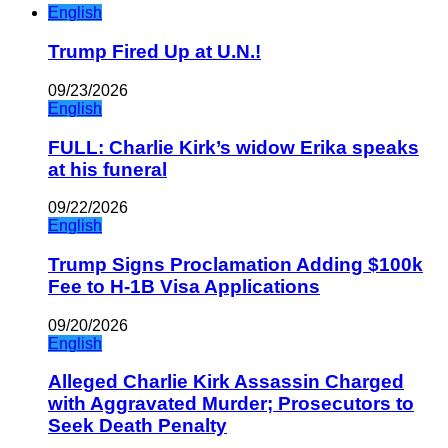
English
Trump Fired Up at U.N.!
09/23/2026
English
FULL: Charlie Kirk’s widow Erika speaks
at his funeral
09/22/2026
English
Trump Signs Proclamation Adding $100k
Fee to H-1B Visa Applications
09/20/2026
English
Alleged Charlie Kirk Assassin Charged
with Aggravated Murder; Prosecutors to
Seek Death Penalty