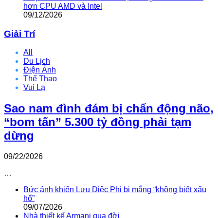
hơn CPU AMD và Intel
09/12/2026
Giải Trí
All
Du Lịch
Điện Ảnh
Thể Thao
Vui Lạ
Sao nam đình đám bị chấn động não,
“bom tấn” 5.300 tỷ đồng phải tạm
dừng
09/22/2026
…
Bức ảnh khiến Lưu Diệc Phi bị mắng “không biết xấu
hổ”
09/07/2026
Nhà thiết kế Armani qua đời