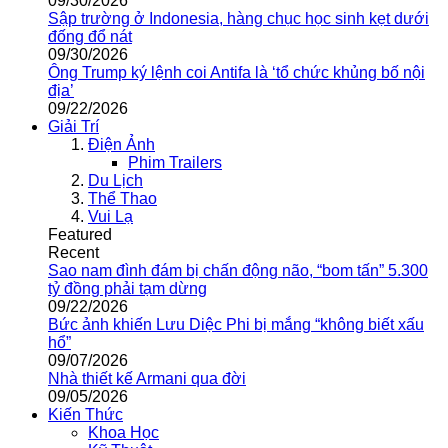
09/30/2026
Sập trường ở Indonesia, hàng chục học sinh kẹt dưới
đống đổ nát
09/30/2026
Ông Trump ký lệnh coi Antifa là ‘tổ chức khủng bố nội
địa’
09/22/2026
Giải Trí
Điện Ảnh
Phim Trailers
Du Lịch
Thể Thao
Vui Lạ
Featured
Recent
Sao nam đình đám bị chấn động não, “bom tấn” 5.300
tỷ đồng phải tạm dừng
09/22/2026
Bức ảnh khiến Lưu Diệc Phi bị mắng “không biết xấu
hổ”
09/07/2026
Nhà thiết kế Armani qua đời
09/05/2026
Kiến Thức
Khoa Học