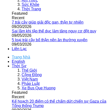
Ẩm Thực
Sức Khỏe
Thời Trang
Featured
Recent
7 trái cây giúp giải độc gan, thận tự nhiên
09/20/2026
Sai lầm khi tập thể dục làm tăng nguy cơ đột quỵ
09/05/2026
5 loại trái cây bổ thận nên ăn thường xuyên
09/03/2026
Liên Lạc
Trang Nhà
English
Thời Sự
Thế Giới
Cộng Đồng
Việt Nam
Pháp Luật
Xe Bus Que Huong
Featured
Recent
Kế hoạch 20 điểm có thể chấm dứt chiến sự Gaza của
Tổng thống Trump