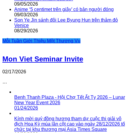
09/05/2026
Anime ‘5 centimet trên giây’ có bản người đóng
09/03/2026
Son Ye Jin sánh đôi Lee Byung Hun trên thảm đỏ
Venice
08/29/2026
Mỗi Tuần Giới Thiệu Một Thương Vụ
Mon Viet Seminar Invite
02/17/2026
…
Benh Thanh Plaza - Hội Chợ Tết Ất Tỵ 2026 – Lunar
New Year Event 2026
01/24/2026
Kính mời quý đồng hương tham dự cuộc thi giải vô
địch Hoa Kỳ múa lân cột cao vào ngày 28/12/2026 tổ
chức tại khu thương mại Asia Times Square