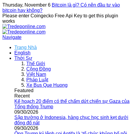
Thursday, November 6
Bitcoin là gì? Có nên đầu tư vào
bitcoin hay không?
Please enter Coingecko Free Api Key to get this plugin
works
Navigate
Trang Nhà
English
Thời Sự
Thế Giới
Cộng Đồng
Việt Nam
Pháp Luật
Xe Bus Que Huong
Featured
Recent
Kế hoạch 20 điểm có thể chấm dứt chiến sự Gaza của
Tổng thống Trump
09/30/2026
Sập trường ở Indonesia, hàng chục học sinh kẹt dưới
đống đổ nát
09/30/2026
Ông Trump ký lệnh coi Antifa là ‘tổ chức khủng bố nội