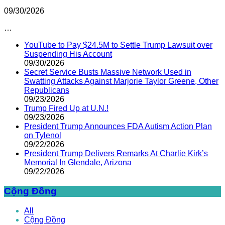
09/30/2026
…
YouTube to Pay $24.5M to Settle Trump Lawsuit over
Suspending His Account
09/30/2026
Secret Service Busts Massive Network Used in
Swatting Attacks Against Marjorie Taylor Greene, Other
Republicans
09/23/2026
Trump Fired Up at U.N.!
09/23/2026
President Trump Announces FDA Autism Action Plan
on Tylenol
09/22/2026
President Trump Delivers Remarks At Charlie Kirk’s
Memorial In Glendale, Arizona
09/22/2026
Cộng Đồng
All
Cộng Đồng