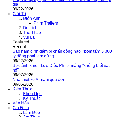
địa’
09/22/2026
Giải Trí
Điện Ảnh
Phim Trailers
Du Lịch
Thể Thao
Vui Lạ
Featured
Recent
Sao nam đình đám bị chấn động não, “bom tấn” 5.300
tỷ đồng phải tạm dừng
09/22/2026
Bức ảnh khiến Lưu Diệc Phi bị mắng “không biết xấu
hổ”
09/07/2026
Nhà thiết kế Armani qua đời
09/05/2026
Kiến Thức
Khoa Học
Kỹ Thuật
Văn Hóa
Gia Đình
Làm Đẹp