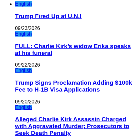
English
Trump Fired Up at U.N.!
09/23/2026
English
FULL: Charlie Kirk’s widow Erika speaks
at his funeral
09/22/2026
English
Trump Signs Proclamation Adding $100k
Fee to H-1B Visa Applications
09/20/2026
English
Alleged Charlie Kirk Assassin Charged
with Aggravated Murder; Prosecutors to
Seek Death Penalty