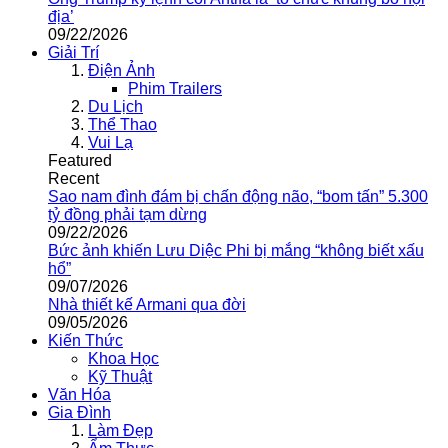
địa’
09/22/2026
Giải Trí
Điện Ảnh
Phim Trailers
Du Lịch
Thể Thao
Vui Lạ
Featured
Recent
Sao nam đình đám bị chấn động não, “bom tấn” 5.300
tỷ đồng phải tạm dừng
09/22/2026
Bức ảnh khiến Lưu Diệc Phi bị mắng “không biết xấu
hổ”
09/07/2026
Nhà thiết kế Armani qua đời
09/05/2026
Kiến Thức
Khoa Học
Kỹ Thuật
Văn Hóa
Gia Đình
Làm Đẹp