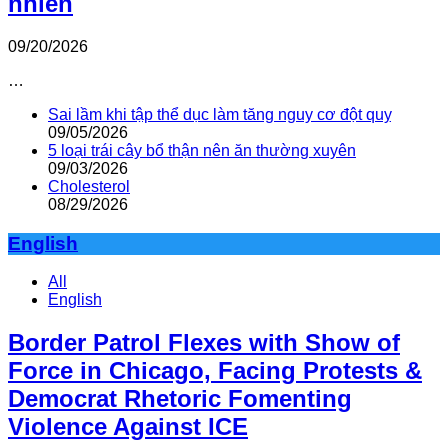
nhiên
09/20/2026
…
Sai lầm khi tập thể dục làm tăng nguy cơ đột quỵ
09/05/2026
5 loại trái cây bổ thận nên ăn thường xuyên
09/03/2026
Cholesterol
08/29/2026
English
All
English
Border Patrol Flexes with Show of
Force in Chicago, Facing Protests &
Democrat Rhetoric Fomenting
Violence Against ICE