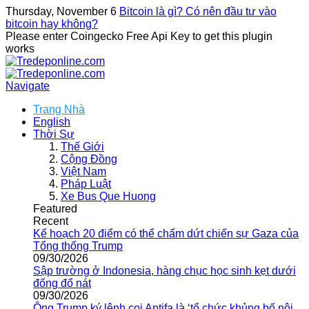
Thursday, November 6
Bitcoin là gì? Có nên đầu tư vào
bitcoin hay không?
Please enter Coingecko Free Api Key to get this plugin
works
Navigate
Trang Nhà
English
Thời Sự
Thế Giới
Cộng Đồng
Việt Nam
Pháp Luật
Xe Bus Que Huong
Featured
Recent
Kế hoạch 20 điểm có thể chấm dứt chiến sự Gaza của
Tổng thống Trump
09/30/2026
Sập trường ở Indonesia, hàng chục học sinh kẹt dưới
đống đổ nát
09/30/2026
Ông Trump ký lệnh coi Antifa là ‘tổ chức khủng bố nội