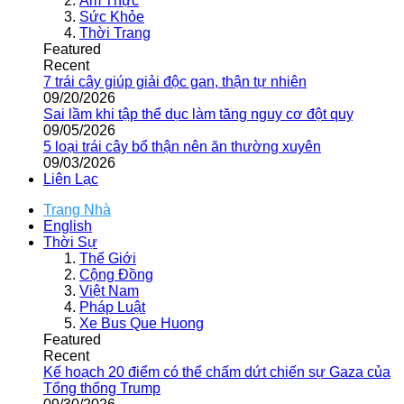
Ẩm Thực
Sức Khỏe
Thời Trang
Featured
Recent
7 trái cây giúp giải độc gan, thận tự nhiên
09/20/2026
Sai lầm khi tập thể dục làm tăng nguy cơ đột quỵ
09/05/2026
5 loại trái cây bổ thận nên ăn thường xuyên
09/03/2026
Liên Lạc
Trang Nhà
English
Thời Sự
Thế Giới
Cộng Đồng
Việt Nam
Pháp Luật
Xe Bus Que Huong
Featured
Recent
Kế hoạch 20 điểm có thể chấm dứt chiến sự Gaza của
Tổng thống Trump