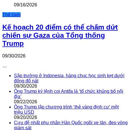
09/16/2026
Thế Giới
Kế hoạch 20 điểm có thể chấm dứt
chiến sự Gaza của Tổng thống
Trump
09/30/2026
…
Sập trường ở Indonesia, hàng chục học sinh kẹt dưới
đống đổ nát
09/30/2026
Ông Trump ký lệnh coi Antifa là ‘tổ chức khủng bố nội
địa’
09/22/2026
Ông Trump lập chương trình ‘thẻ vàng định cư’ một
triệu USD
09/20/2026
Cựu đệ nhất phu nhân Hàn Quốc ngồi xe lăn, đeo vòng
giám sát