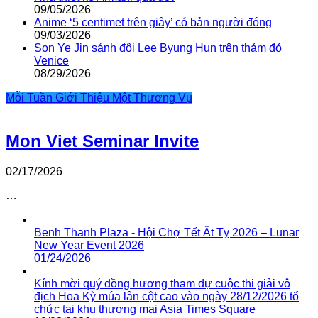
09/05/2026
Anime ‘5 centimet trên giây’ có bản người đóng
09/03/2026
Son Ye Jin sánh đôi Lee Byung Hun trên thảm đỏ
Venice
08/29/2026
Mỗi Tuần Giới Thiệu Một Thương Vụ
Mon Viet Seminar Invite
02/17/2026
…
Benh Thanh Plaza - Hội Chợ Tết Ất Tỵ 2026 – Lunar
New Year Event 2026
01/24/2026
Kính mời quý đồng hương tham dự cuộc thi giải vô
địch Hoa Kỳ múa lân cột cao vào ngày 28/12/2026 tổ
chức tại khu thương mại Asia Times Square