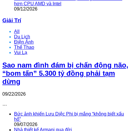
hơn CPU AMD và Intel
09/12/2026
Giải Trí
All
Du Lịch
Điện Ảnh
Thể Thao
Vui Lạ
Sao nam đình đám bị chấn động não,
“bom tấn” 5.300 tỷ đồng phải tạm
dừng
09/22/2026
…
Bức ảnh khiến Lưu Diệc Phi bị mắng “không biết xấu
hổ”
09/07/2026
Nhà thiết kế Armani qua đời