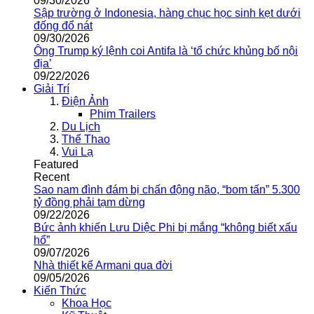
09/30/2026
Sập trường ở Indonesia, hàng chục học sinh kẹt dưới
đống đổ nát
09/30/2026
Ông Trump ký lệnh coi Antifa là ‘tổ chức khủng bố nội
địa’
09/22/2026
Giải Trí
Điện Ảnh
Phim Trailers
Du Lịch
Thể Thao
Vui Lạ
Featured
Recent
Sao nam đình đám bị chấn động não, “bom tấn” 5.300
tỷ đồng phải tạm dừng
09/22/2026
Bức ảnh khiến Lưu Diệc Phi bị mắng “không biết xấu
hổ”
09/07/2026
Nhà thiết kế Armani qua đời
09/05/2026
Kiến Thức
Khoa Học