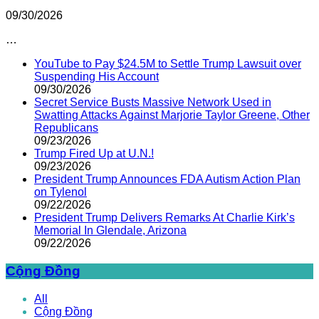
09/30/2026
…
YouTube to Pay $24.5M to Settle Trump Lawsuit over
Suspending His Account
09/30/2026
Secret Service Busts Massive Network Used in
Swatting Attacks Against Marjorie Taylor Greene, Other
Republicans
09/23/2026
Trump Fired Up at U.N.!
09/23/2026
President Trump Announces FDA Autism Action Plan
on Tylenol
09/22/2026
President Trump Delivers Remarks At Charlie Kirk’s
Memorial In Glendale, Arizona
09/22/2026
Cộng Đồng
All
Cộng Đồng