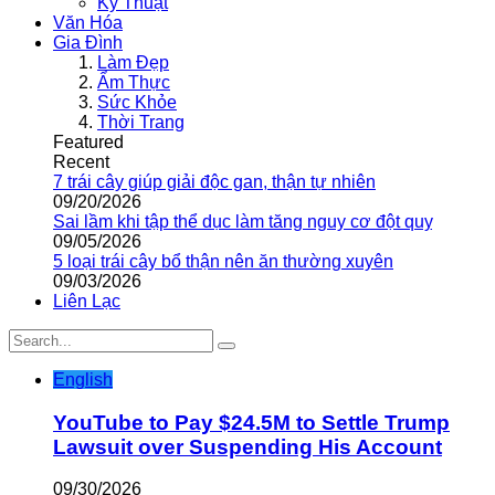
Kỹ Thuật
Văn Hóa
Gia Đình
Làm Đẹp
Ẩm Thực
Sức Khỏe
Thời Trang
Featured
Recent
7 trái cây giúp giải độc gan, thận tự nhiên
09/20/2026
Sai lầm khi tập thể dục làm tăng nguy cơ đột quỵ
09/05/2026
5 loại trái cây bổ thận nên ăn thường xuyên
09/03/2026
Liên Lạc
English
YouTube to Pay $24.5M to Settle Trump
Lawsuit over Suspending His Account
09/30/2026