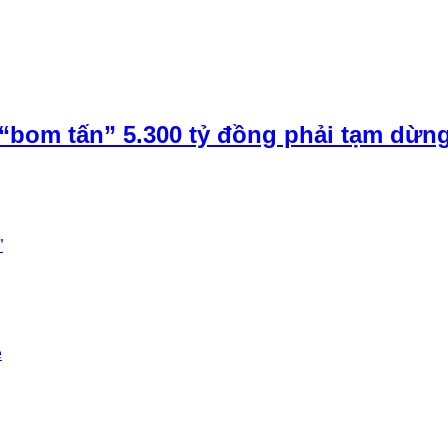
“bom tấn” 5.300 tỷ đồng phải tạm dừn
”
e