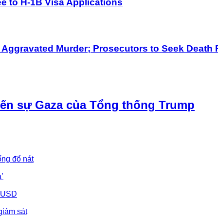
 to H-1B Visa Applications
h Aggravated Murder; Prosecutors to Seek Death 
iến sự Gaza của Tổng thống Trump
ống đổ nát
’
u USD
giám sát