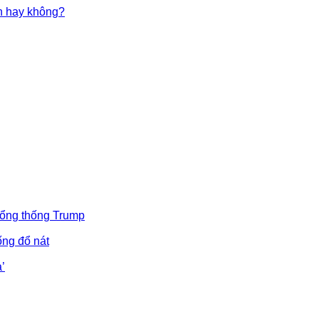
in hay không?
Tổng thống Trump
ống đổ nát
’