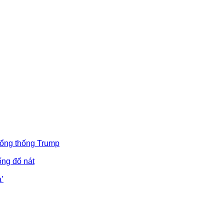
Tổng thống Trump
ống đổ nát
’