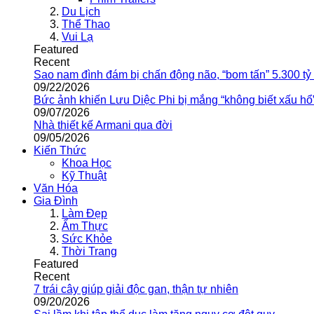
Du Lịch
Thể Thao
Vui Lạ
Featured
Recent
Sao nam đình đám bị chấn động não, “bom tấn” 5.300 tỷ
09/22/2026
Bức ảnh khiến Lưu Diệc Phi bị mắng “không biết xấu hổ
09/07/2026
Nhà thiết kế Armani qua đời
09/05/2026
Kiến Thức
Khoa Học
Kỹ Thuật
Văn Hóa
Gia Đình
Làm Đẹp
Ẩm Thực
Sức Khỏe
Thời Trang
Featured
Recent
7 trái cây giúp giải độc gan, thận tự nhiên
09/20/2026