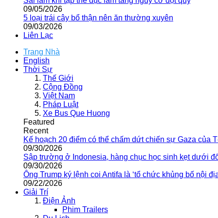
Sai lầm khi tập thể dục làm tăng nguy cơ đột quỵ
09/05/2026
5 loại trái cây bổ thận nên ăn thường xuyên
09/03/2026
Liên Lạc
Trang Nhà
English
Thời Sự
Thế Giới
Cộng Đồng
Việt Nam
Pháp Luật
Xe Bus Que Huong
Featured
Recent
Kế hoạch 20 điểm có thể chấm dứt chiến sự Gaza của 
09/30/2026
Sập trường ở Indonesia, hàng chục học sinh kẹt dưới đ
09/30/2026
Ông Trump ký lệnh coi Antifa là ‘tổ chức khủng bố nội địa
09/22/2026
Giải Trí
Điện Ảnh
Phim Trailers