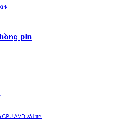
Kirk
phồng pin
c
n CPU AMD và Intel