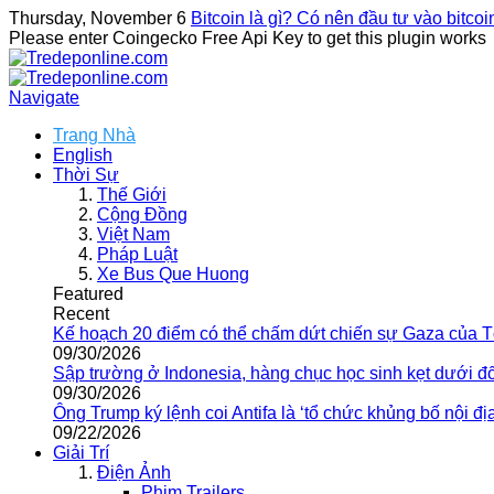
Thursday, November 6
Bitcoin là gì? Có nên đầu tư vào bitco
Please enter Coingecko Free Api Key to get this plugin works
Navigate
Trang Nhà
English
Thời Sự
Thế Giới
Cộng Đồng
Việt Nam
Pháp Luật
Xe Bus Que Huong
Featured
Recent
Kế hoạch 20 điểm có thể chấm dứt chiến sự Gaza của 
09/30/2026
Sập trường ở Indonesia, hàng chục học sinh kẹt dưới đ
09/30/2026
Ông Trump ký lệnh coi Antifa là ‘tổ chức khủng bố nội địa
09/22/2026
Giải Trí
Điện Ảnh
Phim Trailers