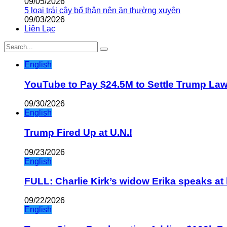
09/05/2026
5 loại trái cây bổ thận nên ăn thường xuyên
09/03/2026
Liên Lạc
English
YouTube to Pay $24.5M to Settle Trump La
09/30/2026
English
Trump Fired Up at U.N.!
09/23/2026
English
FULL: Charlie Kirk’s widow Erika speaks at 
09/22/2026
English