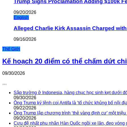
Trump Signs Proclamation Adding $100k Fee
09/20/2026
English
Alleged Charlie Kirk Assassin Charged wit
09/16/2026
Thế Giới
Kế hoạch 20 điểm có thể chấm dứt ch
09/30/2026
…
Sập trường ở Indonesia, hàng chục học sinh kẹt dưới đ
09/30/2026
Ông Trump ký lệnh coi Antifa là ‘tổ chức khủng bố nội địa
09/22/2026
Ông Trump lập chương trình ‘thẻ vàng định cư’ một triệ
09/20/2026
Cựu đệ nhất phu nhân Hàn Quốc ngồi xe lăn, đeo vòng 