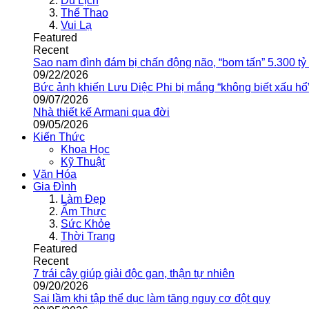
Du Lịch
Thể Thao
Vui Lạ
Featured
Recent
Sao nam đình đám bị chấn động não, “bom tấn” 5.300 tỷ
09/22/2026
Bức ảnh khiến Lưu Diệc Phi bị mắng “không biết xấu hổ
09/07/2026
Nhà thiết kế Armani qua đời
09/05/2026
Kiến Thức
Khoa Học
Kỹ Thuật
Văn Hóa
Gia Đình
Làm Đẹp
Ẩm Thực
Sức Khỏe
Thời Trang
Featured
Recent
7 trái cây giúp giải độc gan, thận tự nhiên
09/20/2026
Sai lầm khi tập thể dục làm tăng nguy cơ đột quỵ