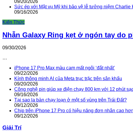
09/20/2026
Sức ép với Mật vụ Mỹ khi bảo vệ lễ tưởng niệm Charlie 
09/16/2026
Kiến Thức
Nhẫn Galaxy Ring kẹt ở ngón tay do 
09/30/2026
…
iPhone 17 Pro Max màu cam mất ngôi ‘đắt nhất’
09/22/2026
Kính thông minh AI của Meta trục trặc trên sân khấu
09/20/2026
Công nghệ pin giúp xe điện chạy 800 km với 12 phút sạ
09/16/2026
Tại sao la bàn chạy loạn ở một số vùng trên Trái Đất?
09/12/2026
Chip trên iPhone 17 Pro có hiệu năng đơn nhân cao hơ
09/12/2026
Giải Trí