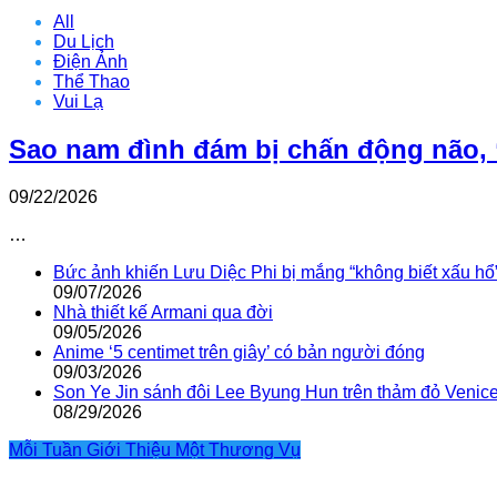
All
Du Lịch
Điện Ảnh
Thể Thao
Vui Lạ
Sao nam đình đám bị chấn động não, 
09/22/2026
…
Bức ảnh khiến Lưu Diệc Phi bị mắng “không biết xấu hổ
09/07/2026
Nhà thiết kế Armani qua đời
09/05/2026
Anime ‘5 centimet trên giây’ có bản người đóng
09/03/2026
Son Ye Jin sánh đôi Lee Byung Hun trên thảm đỏ Venic
08/29/2026
Mỗi Tuần Giới Thiệu Một Thương Vụ