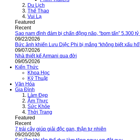
Du Lịch
Thể Thao
Vui Lạ
Featured
Recent
Sao nam đình đám bị chấn động não, “bom tấn” 5.300 tỷ
09/22/2026
Bức ảnh khiến Lưu Diệc Phi bị mắng “không biết xấu hổ
09/07/2026
Nhà thiết kế Armani qua đời
09/05/2026
Kiến Thức
Khoa Học
Kỹ Thuật
Văn Hóa
Gia Đình
Làm Đẹp
Ẩm Thực
Sức Khỏe
Thời Trang
Featured
Recent
7 trái cây giúp giải độc gan, thận tự nhiên
09/20/2026