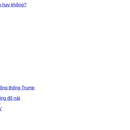
in hay không?
Tổng thống Trump
ống đổ nát
’