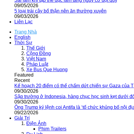
Sai lầm khi tập thể dục làm tăng nguy cơ đột quỵ
09/05/2026
5 loại trái cây bổ thận nên ăn thường xuyên
09/03/2026
Liên Lạc
Trang Nhà
English
Thời Sự
Thế Giới
Cộng Đồng
Việt Nam
Pháp Luật
Xe Bus Que Huong
Featured
Recent
Kế hoạch 20 điểm có thể chấm dứt chiến sự Gaza của 
09/30/2026
Sập trường ở Indonesia, hàng chục học sinh kẹt dưới đ
09/30/2026
Ông Trump ký lệnh coi Antifa là ‘tổ chức khủng bố nội địa
09/22/2026
Giải Trí
Điện Ảnh
Phim Trailers