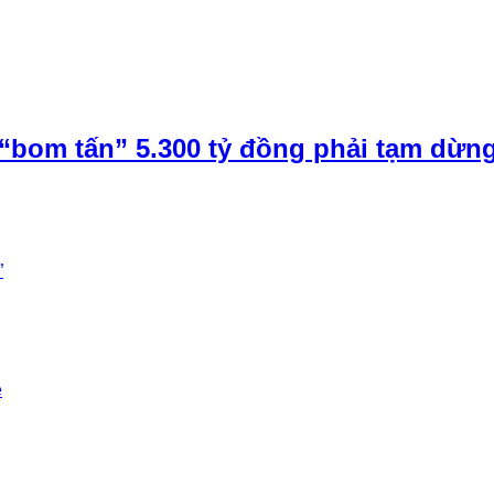
“bom tấn” 5.300 tỷ đồng phải tạm dừn
”
e