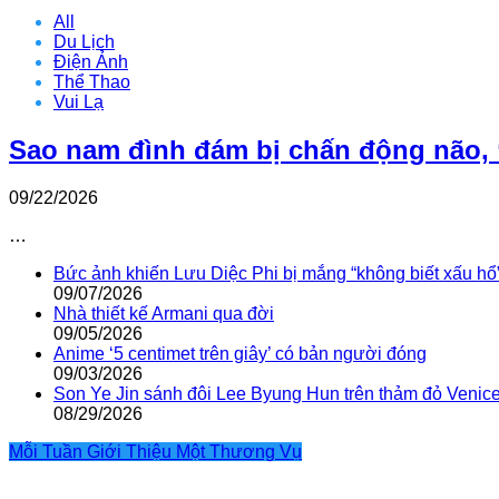
All
Du Lịch
Điện Ảnh
Thể Thao
Vui Lạ
Sao nam đình đám bị chấn động não, 
09/22/2026
…
Bức ảnh khiến Lưu Diệc Phi bị mắng “không biết xấu hổ
09/07/2026
Nhà thiết kế Armani qua đời
09/05/2026
Anime ‘5 centimet trên giây’ có bản người đóng
09/03/2026
Son Ye Jin sánh đôi Lee Byung Hun trên thảm đỏ Venic
08/29/2026
Mỗi Tuần Giới Thiệu Một Thương Vụ