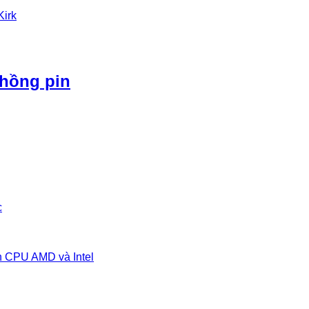
Kirk
phồng pin
c
n CPU AMD và Intel