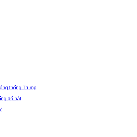
Tổng thống Trump
ống đổ nát
’