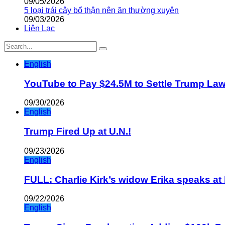
09/05/2026
5 loại trái cây bổ thận nên ăn thường xuyên
09/03/2026
Liên Lạc
English
YouTube to Pay $24.5M to Settle Trump La
09/30/2026
English
Trump Fired Up at U.N.!
09/23/2026
English
FULL: Charlie Kirk’s widow Erika speaks at 
09/22/2026
English