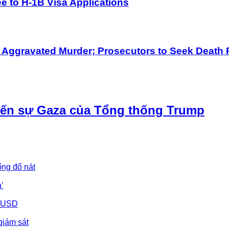
 to H-1B Visa Applications
h Aggravated Murder; Prosecutors to Seek Death 
iến sự Gaza của Tổng thống Trump
ống đổ nát
’
u USD
giám sát