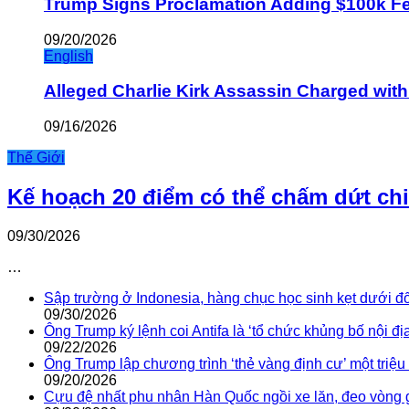
Trump Signs Proclamation Adding $100k Fee
09/20/2026
English
Alleged Charlie Kirk Assassin Charged wit
09/16/2026
Thế Giới
Kế hoạch 20 điểm có thể chấm dứt ch
09/30/2026
…
Sập trường ở Indonesia, hàng chục học sinh kẹt dưới đ
09/30/2026
Ông Trump ký lệnh coi Antifa là ‘tổ chức khủng bố nội địa
09/22/2026
Ông Trump lập chương trình ‘thẻ vàng định cư’ một triệ
09/20/2026
Cựu đệ nhất phu nhân Hàn Quốc ngồi xe lăn, đeo vòng 