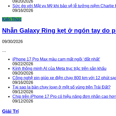
09/20/2026
Sức ép với Mật vụ Mỹ khi bảo vệ lễ tưởng niệm Charlie 
09/16/2026
Kiến Thức
Nhẫn Galaxy Ring kẹt ở ngón tay do 
09/30/2026
…
iPhone 17 Pro Max màu cam mất ngôi ‘đắt nhất’
09/22/2026
Kính thông minh AI của Meta trục trặc trên sân khấu
09/20/2026
Công nghệ pin giúp xe điện chạy 800 km với 12 phút sạ
09/16/2026
Tại sao la bàn chạy loạn ở một số vùng trên Trái Đất?
09/12/2026
Chip trên iPhone 17 Pro có hiệu năng đơn nhân cao hơ
09/12/2026
Giải Trí