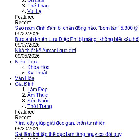
Du Lịch
Thể Thao
Vui Lạ
Featured
Recent
Sao nam đình đám bị chấn động não, “bom tấn” 5.300 tỷ
09/22/2026
Bức ảnh khiến Lưu Diệc Phi bị mắng “không biết xấu hổ
09/07/2026
Nhà thiết kế Armani qua đời
09/05/2026
Kiến Thức
Khoa Học
Kỹ Thuật
Văn Hóa
Gia Đình
Làm Đẹp
Ẩm Thực
Sức Khỏe
Thời Trang
Featured
Recent
7 trái cây giúp giải độc gan, thận tự nhiên
09/20/2026
Sai lầm khi tập thể dục làm tăng nguy cơ đột quỵ