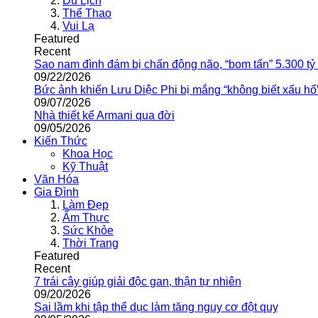
Du Lịch
Thể Thao
Vui Lạ
Featured
Recent
Sao nam đình đám bị chấn động não, “bom tấn” 5.300 tỷ
09/22/2026
Bức ảnh khiến Lưu Diệc Phi bị mắng “không biết xấu hổ
09/07/2026
Nhà thiết kế Armani qua đời
09/05/2026
Kiến Thức
Khoa Học
Kỹ Thuật
Văn Hóa
Gia Đình
Làm Đẹp
Ẩm Thực
Sức Khỏe
Thời Trang
Featured
Recent
7 trái cây giúp giải độc gan, thận tự nhiên
09/20/2026
Sai lầm khi tập thể dục làm tăng nguy cơ đột quỵ