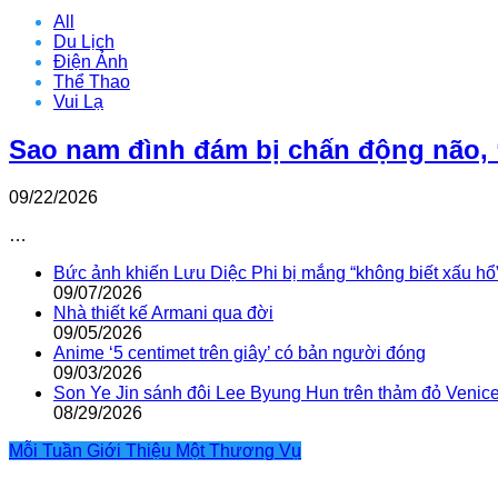
All
Du Lịch
Điện Ảnh
Thể Thao
Vui Lạ
Sao nam đình đám bị chấn động não, 
09/22/2026
…
Bức ảnh khiến Lưu Diệc Phi bị mắng “không biết xấu hổ
09/07/2026
Nhà thiết kế Armani qua đời
09/05/2026
Anime ‘5 centimet trên giây’ có bản người đóng
09/03/2026
Son Ye Jin sánh đôi Lee Byung Hun trên thảm đỏ Venic
08/29/2026
Mỗi Tuần Giới Thiệu Một Thương Vụ