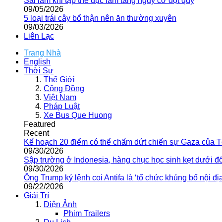
Sai lầm khi tập thể dục làm tăng nguy cơ đột quỵ
09/05/2026
5 loại trái cây bổ thận nên ăn thường xuyên
09/03/2026
Liên Lạc
Trang Nhà
English
Thời Sự
Thế Giới
Cộng Đồng
Việt Nam
Pháp Luật
Xe Bus Que Huong
Featured
Recent
Kế hoạch 20 điểm có thể chấm dứt chiến sự Gaza của 
09/30/2026
Sập trường ở Indonesia, hàng chục học sinh kẹt dưới đ
09/30/2026
Ông Trump ký lệnh coi Antifa là ‘tổ chức khủng bố nội địa
09/22/2026
Giải Trí
Điện Ảnh
Phim Trailers