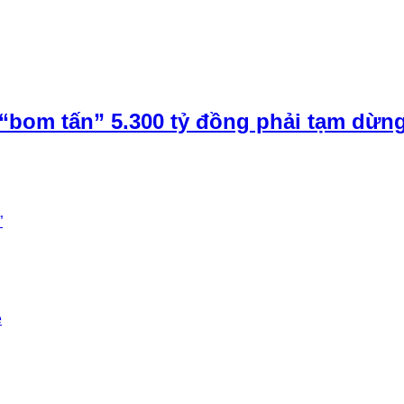
“bom tấn” 5.300 tỷ đồng phải tạm dừn
”
e