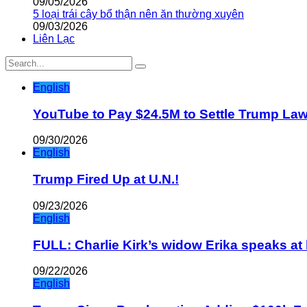
09/05/2026
5 loại trái cây bổ thận nên ăn thường xuyên
09/03/2026
Liên Lạc
English
YouTube to Pay $24.5M to Settle Trump La
09/30/2026
English
Trump Fired Up at U.N.!
09/23/2026
English
FULL: Charlie Kirk’s widow Erika speaks at 
09/22/2026
English