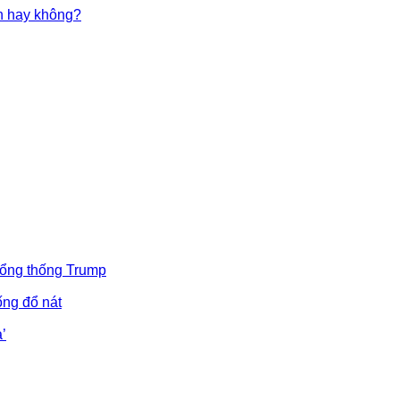
in hay không?
Tổng thống Trump
ống đổ nát
’