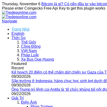
Thursday, November 6
Bitcoin là gì? Có nên đầu tư vào bitco
Please enter Coingecko Free Api Key to get this plugin works
Navigate
Trang Nhà
English
Thời Sự
Thế Giới
Cộng Đồng
Việt Nam
Pháp Luật
Xe Bus Que Huong
Featured
Recent
Kế hoạch 20 điểm có thể chấm dứt chiến sự Gaza của 
09/30/2026
Sập trường ở Indonesia, hàng chục học sinh kẹt dưới đ
09/30/2026
Ông Trump ký lệnh coi Antifa là ‘tổ chức khủng bố nội địa
09/22/2026
Giải Trí
Điện Ảnh
Phim Trailers