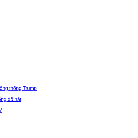
Tổng thống Trump
ống đổ nát
’