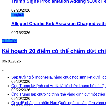
Trump Signs Proclamation Adding $100k Fee
09/20/2026
English
Alleged Charlie Kirk Assassin Charged wit
09/16/2026
Thế Giới
Kế hoạch 20 điểm có thể chấm dứt ch
09/30/2026
…
Sập trường ở Indonesia, hàng chục học sinh kẹt dưới đ
09/30/2026
Ông Trump ký lệnh coi Antifa là ‘tổ chức khủng bố nội địa
09/22/2026
Ông Trump lập chương trình ‘thẻ vàng định cư’ một triệ
09/20/2026
Cựu đệ nhất phu nhân Hàn Quốc ngồi xe lăn, đeo vòng 