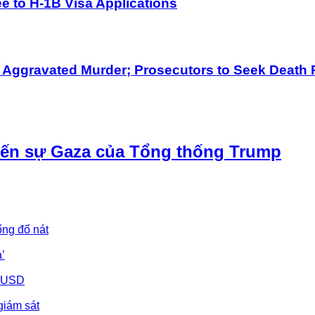
 to H-1B Visa Applications
h Aggravated Murder; Prosecutors to Seek Death 
iến sự Gaza của Tổng thống Trump
ống đổ nát
’
u USD
giám sát