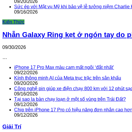
09/20/2026
Sức ép với Mật vụ Mỹ khi bảo vệ lễ tưởng niệm Charlie 
09/16/2026
Kiến Thức
Nhẫn Galaxy Ring kẹt ở ngón tay do 
09/30/2026
…
iPhone 17 Pro Max màu cam mất ngôi ‘đắt nhất’
09/22/2026
Kính thông minh AI của Meta trục trặc trên sân khấu
09/20/2026
Công nghệ pin giúp xe điện chạy 800 km với 12 phút sạ
09/16/2026
Tại sao la bàn chạy loạn ở một số vùng trên Trái Đất?
09/12/2026
Chip trên iPhone 17 Pro có hiệu năng đơn nhân cao hơ
09/12/2026
Giải Trí