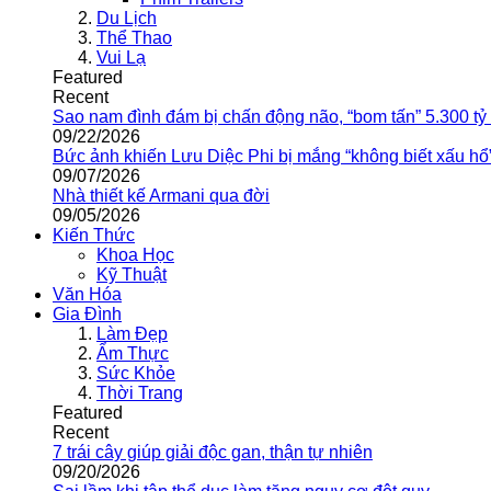
Du Lịch
Thể Thao
Vui Lạ
Featured
Recent
Sao nam đình đám bị chấn động não, “bom tấn” 5.300 tỷ
09/22/2026
Bức ảnh khiến Lưu Diệc Phi bị mắng “không biết xấu hổ
09/07/2026
Nhà thiết kế Armani qua đời
09/05/2026
Kiến Thức
Khoa Học
Kỹ Thuật
Văn Hóa
Gia Đình
Làm Đẹp
Ẩm Thực
Sức Khỏe
Thời Trang
Featured
Recent
7 trái cây giúp giải độc gan, thận tự nhiên
09/20/2026