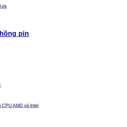
Kirk
phồng pin
c
n CPU AMD và Intel