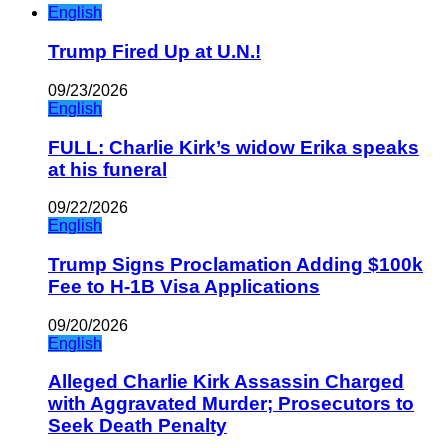
English
Trump Fired Up at U.N.!
09/23/2026
English
FULL: Charlie Kirk’s widow Erika speaks
at his funeral
09/22/2026
English
Trump Signs Proclamation Adding $100k
Fee to H-1B Visa Applications
09/20/2026
English
Alleged Charlie Kirk Assassin Charged
with Aggravated Murder; Prosecutors to
Seek Death Penalty