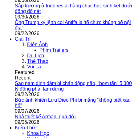
09/30/2026
Sập trường ở Indonesia, hàng chục học sinh kẹt dưới
đống đổ nát
09/30/2026
Ông Trump ký lệnh coi Antifa là ‘tổ chức khủng bố nội
địa’
09/22/2026
Giải Trí
Điện Ảnh
Phim Trailers
Du Lịch
Thể Thao
Vui Lạ
Featured
Recent
Sao nam đình đám bị chấn động não, “bom tấn” 5.300
tỷ đồng phải tạm dừng
09/22/2026
Bức ảnh khiến Lưu Diệc Phi bị mắng “không biết xấu
hổ”
09/07/2026
Nhà thiết kế Armani qua đời
09/05/2026
Kiến Thức
Khoa Học