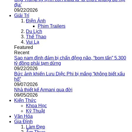
địa’
09/22/2026
Giải Trí
Điện Ảnh
Phim Trailers
Du Lịch
Thể Thao
Vui Lạ
Featured
Recent
Sao nam đình đám bị chấn động não, “bom tấn” 5.300
tỷ đồng phải tạm dừng
09/22/2026
Bức ảnh khiến Lưu Diệc Phi bị mắng “không biết xấu
hổ”
09/07/2026
Nhà thiết kế Armani qua đời
09/05/2026
Kiến Thức
Khoa Học
Kỹ Thuật
Văn Hóa
Gia Đình
Làm Đẹp