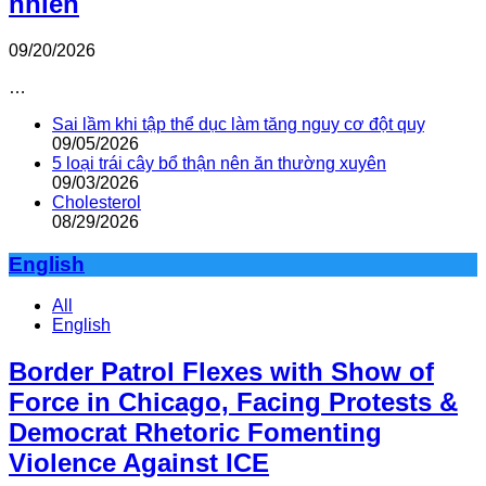
nhiên
09/20/2026
…
Sai lầm khi tập thể dục làm tăng nguy cơ đột quỵ
09/05/2026
5 loại trái cây bổ thận nên ăn thường xuyên
09/03/2026
Cholesterol
08/29/2026
English
All
English
Border Patrol Flexes with Show of
Force in Chicago, Facing Protests &
Democrat Rhetoric Fomenting
Violence Against ICE