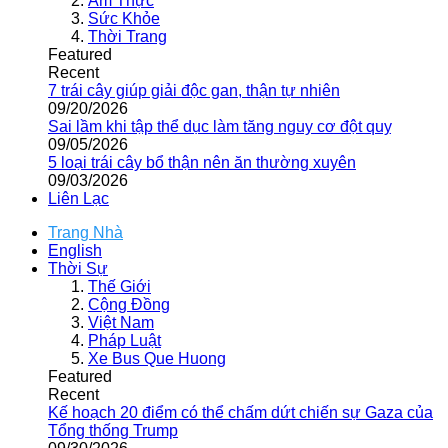
Ẩm Thực
Sức Khỏe
Thời Trang
Featured
Recent
7 trái cây giúp giải độc gan, thận tự nhiên
09/20/2026
Sai lầm khi tập thể dục làm tăng nguy cơ đột quỵ
09/05/2026
5 loại trái cây bổ thận nên ăn thường xuyên
09/03/2026
Liên Lạc
Trang Nhà
English
Thời Sự
Thế Giới
Cộng Đồng
Việt Nam
Pháp Luật
Xe Bus Que Huong
Featured
Recent
Kế hoạch 20 điểm có thể chấm dứt chiến sự Gaza của
Tổng thống Trump