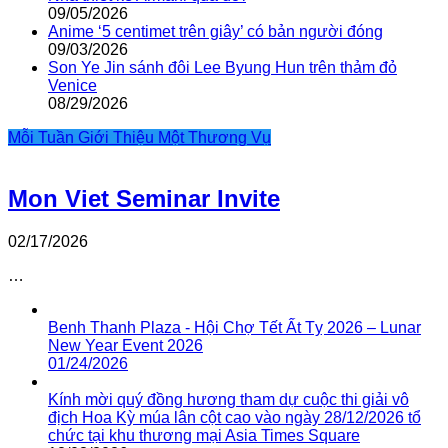
09/05/2026
Anime ‘5 centimet trên giây’ có bản người đóng
09/03/2026
Son Ye Jin sánh đôi Lee Byung Hun trên thảm đỏ
Venice
08/29/2026
Mỗi Tuần Giới Thiệu Một Thương Vụ
Mon Viet Seminar Invite
02/17/2026
…
Benh Thanh Plaza - Hội Chợ Tết Ất Tỵ 2026 – Lunar
New Year Event 2026
01/24/2026
Kính mời quý đồng hương tham dự cuộc thi giải vô
địch Hoa Kỳ múa lân cột cao vào ngày 28/12/2026 tổ
chức tại khu thương mại Asia Times Square