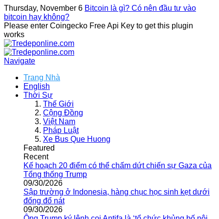
Thursday, November 6
Bitcoin là gì? Có nên đầu tư vào
bitcoin hay không?
Please enter Coingecko Free Api Key to get this plugin
works
Navigate
Trang Nhà
English
Thời Sự
Thế Giới
Cộng Đồng
Việt Nam
Pháp Luật
Xe Bus Que Huong
Featured
Recent
Kế hoạch 20 điểm có thể chấm dứt chiến sự Gaza của
Tổng thống Trump
09/30/2026
Sập trường ở Indonesia, hàng chục học sinh kẹt dưới
đống đổ nát
09/30/2026
Ông Trump ký lệnh coi Antifa là ‘tổ chức khủng bố nội