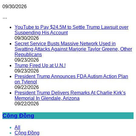
09/30/2026
…
YouTube to Pay $24.5M to Settle Trump Lawsuit over
Suspending His Account
09/30/2026
Secret Service Busts Massive Network Used in
Swatting Attacks Against Marjorie Taylor Greene, Other
Republicans
09/23/2026
Trump Fired Up at U.N.!
09/23/2026
President Trump Announces FDA Autism Action Plan
on Tylenol
09/22/2026
President Trump Delivers Remarks At Charlie Kirk’s
Memorial In Glendale, Arizona
09/22/2026
Cộng Đồng
All
Cộng Đồng