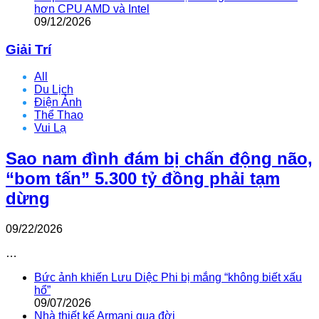
hơn CPU AMD và Intel
09/12/2026
Giải Trí
All
Du Lịch
Điện Ảnh
Thể Thao
Vui Lạ
Sao nam đình đám bị chấn động não,
“bom tấn” 5.300 tỷ đồng phải tạm
dừng
09/22/2026
…
Bức ảnh khiến Lưu Diệc Phi bị mắng “không biết xấu
hổ”
09/07/2026
Nhà thiết kế Armani qua đời