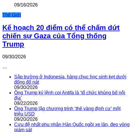
09/16/2026
Thế Giới
Kế hoạch 20 điểm có thể chấm dứt
chiến sự Gaza của Tổng thống
Trump
09/30/2026
…
Sập trường ở Indonesia, hàng chục học sinh kẹt dưới
đống đổ nát
09/30/2026
Ông Trump ký lệnh coi Antifa là ‘tổ chức khủng bố nội
địa’
09/22/2026
Ông Trump lập chương trình ‘thẻ vàng định cư’ một
triệu USD
09/20/2026
Cựu đệ nhất phu nhân Hàn Quốc ngồi xe lăn, đeo vòng
giám sát