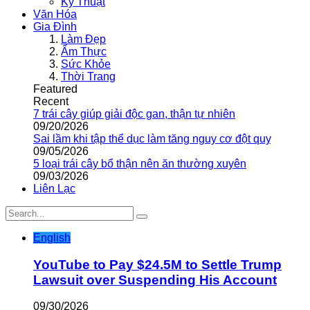
Kỹ Thuật
Văn Hóa
Gia Đình
Làm Đẹp
Ẩm Thực
Sức Khỏe
Thời Trang
Featured
Recent
7 trái cây giúp giải độc gan, thận tự nhiên
09/20/2026
Sai lầm khi tập thể dục làm tăng nguy cơ đột quỵ
09/05/2026
5 loại trái cây bổ thận nên ăn thường xuyên
09/03/2026
Liên Lạc
English
YouTube to Pay $24.5M to Settle Trump
Lawsuit over Suspending His Account
09/30/2026