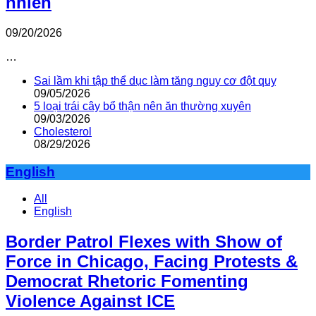
nhiên
09/20/2026
…
Sai lầm khi tập thể dục làm tăng nguy cơ đột quỵ
09/05/2026
5 loại trái cây bổ thận nên ăn thường xuyên
09/03/2026
Cholesterol
08/29/2026
English
All
English
Border Patrol Flexes with Show of
Force in Chicago, Facing Protests &
Democrat Rhetoric Fomenting
Violence Against ICE