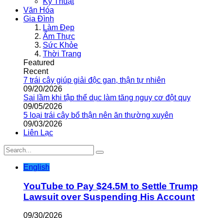
Kỹ Thuật
Văn Hóa
Gia Đình
Làm Đẹp
Ẩm Thực
Sức Khỏe
Thời Trang
Featured
Recent
7 trái cây giúp giải độc gan, thận tự nhiên
09/20/2026
Sai lầm khi tập thể dục làm tăng nguy cơ đột quỵ
09/05/2026
5 loại trái cây bổ thận nên ăn thường xuyên
09/03/2026
Liên Lạc
English
YouTube to Pay $24.5M to Settle Trump
Lawsuit over Suspending His Account
09/30/2026