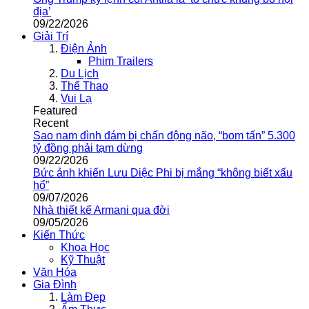
địa’
09/22/2026
Giải Trí
Điện Ảnh
Phim Trailers
Du Lịch
Thể Thao
Vui Lạ
Featured
Recent
Sao nam đình đám bị chấn động não, “bom tấn” 5.300
tỷ đồng phải tạm dừng
09/22/2026
Bức ảnh khiến Lưu Diệc Phi bị mắng “không biết xấu
hổ”
09/07/2026
Nhà thiết kế Armani qua đời
09/05/2026
Kiến Thức
Khoa Học
Kỹ Thuật
Văn Hóa
Gia Đình
Làm Đẹp