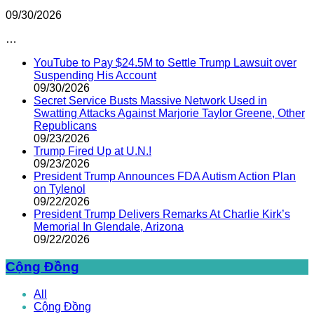
09/30/2026
…
YouTube to Pay $24.5M to Settle Trump Lawsuit over
Suspending His Account
09/30/2026
Secret Service Busts Massive Network Used in
Swatting Attacks Against Marjorie Taylor Greene, Other
Republicans
09/23/2026
Trump Fired Up at U.N.!
09/23/2026
President Trump Announces FDA Autism Action Plan
on Tylenol
09/22/2026
President Trump Delivers Remarks At Charlie Kirk’s
Memorial In Glendale, Arizona
09/22/2026
Cộng Đồng
All
Cộng Đồng