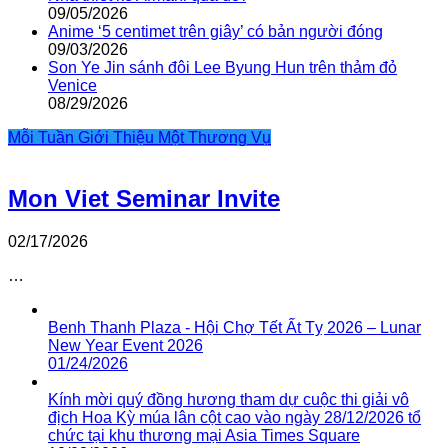
09/05/2026
Anime ‘5 centimet trên giây’ có bản người đóng
09/03/2026
Son Ye Jin sánh đôi Lee Byung Hun trên thảm đỏ
Venice
08/29/2026
Mỗi Tuần Giới Thiệu Một Thương Vụ
Mon Viet Seminar Invite
02/17/2026
…
Benh Thanh Plaza - Hội Chợ Tết Ất Tỵ 2026 – Lunar
New Year Event 2026
01/24/2026
Kính mời quý đồng hương tham dự cuộc thi giải vô
địch Hoa Kỳ múa lân cột cao vào ngày 28/12/2026 tổ
chức tại khu thương mại Asia Times Square