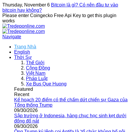
Thursday, November 6
Bitcoin là gì? Có nên đầu tư vào
bitcoin hay không?
Please enter Coingecko Free Api Key to get this plugin
works
Navigate
Trang Nhà
English
Thời Sự
Thế Giới
Cộng Đồng
Việt Nam
Pháp Luật
Xe Bus Que Huong
Featured
Recent
Kế hoạch 20 điểm có thể chấm dứt chiến sự Gaza của
Tổng thống Trump
09/30/2026
Sập trường ở Indonesia, hàng chục học sinh kẹt dưới
đống đổ nát
09/30/2026
Ông Trump ký lệnh coi Antifa là ‘tổ chức khủng bố nội