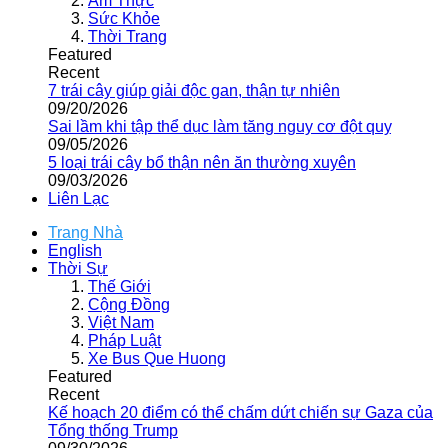
Ẩm Thực
Sức Khỏe
Thời Trang
Featured
Recent
7 trái cây giúp giải độc gan, thận tự nhiên
09/20/2026
Sai lầm khi tập thể dục làm tăng nguy cơ đột quỵ
09/05/2026
5 loại trái cây bổ thận nên ăn thường xuyên
09/03/2026
Liên Lạc
Trang Nhà
English
Thời Sự
Thế Giới
Cộng Đồng
Việt Nam
Pháp Luật
Xe Bus Que Huong
Featured
Recent
Kế hoạch 20 điểm có thể chấm dứt chiến sự Gaza của
Tổng thống Trump