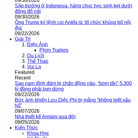
09/30/2026
Sập trường ở Indonesia, hàng chục học sinh kẹt dưới
đống đổ nát
09/30/2026
Ông Trump ký lệnh coi Antifa là ‘tổ chức khủng bố nội
địa’
09/22/2026
Giải Trí
Điện Ảnh
Phim Trailers
Du Lịch
Thể Thao
Vui Lạ
Featured
Recent
Sao nam đình đám bị chấn động não, “bom tấn” 5.300
tỷ đồng phải tạm dừng
09/22/2026
Bức ảnh khiến Lưu Diệc Phi bị mắng “không biết xấu
hổ”
09/07/2026
Nhà thiết kế Armani qua đời
09/05/2026
Kiến Thức
Khoa Học