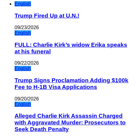
English
Trump Fired Up at U.N.!
09/23/2026
English
FULL: Charlie Kirk’s widow Erika speaks
at his funeral
09/22/2026
English
Trump Signs Proclamation Adding $100k
Fee to H-1B Visa Applications
09/20/2026
English
Alleged Charlie Kirk Assassin Charged
with Aggravated Murder; Prosecutors to
Seek Death Penalty