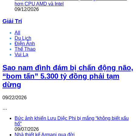
hơn CPU AMD và Intel
09/12/2026
Giải Trí
All
Du Lịch
Điện Ảnh
Thể Thao
Vui Lạ
Sao nam đình đám bị chấn động não,
“bom tấn” 5.300 tỷ đồng phải tạm
dừng
09/22/2026
…
Bức ảnh khiến Lưu Diệc Phi bị mắng “không biết xấu
hổ”
09/07/2026
Nhà thiết kế Armani qua đời