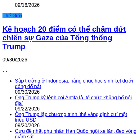
09/16/2026
Thế Giới
Kế hoạch 20 điểm có thể chấm dứt
chiến sự Gaza của Tổng thống
Trump
09/30/2026
…
Sập trường ở Indonesia, hàng chục học sinh kẹt dưới
đống đổ nát
09/30/2026
Ông Trump ký lệnh coi Antifa là ‘tổ chức khủng bố nội
địa’
09/22/2026
Ông Trump lập chương trình ‘thẻ vàng định cư’ một
triệu USD
09/20/2026
Cựu đệ nhất phu nhân Hàn Quốc ngồi xe lăn, đeo vòng
giám sát