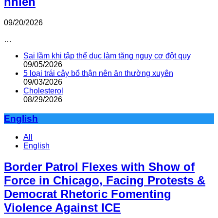
nhiên
09/20/2026
…
Sai lầm khi tập thể dục làm tăng nguy cơ đột quỵ
09/05/2026
5 loại trái cây bổ thận nên ăn thường xuyên
09/03/2026
Cholesterol
08/29/2026
English
All
English
Border Patrol Flexes with Show of
Force in Chicago, Facing Protests &
Democrat Rhetoric Fomenting
Violence Against ICE