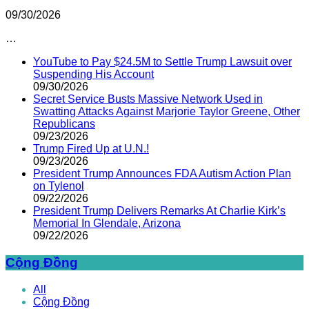
09/30/2026
…
YouTube to Pay $24.5M to Settle Trump Lawsuit over
Suspending His Account
09/30/2026
Secret Service Busts Massive Network Used in
Swatting Attacks Against Marjorie Taylor Greene, Other
Republicans
09/23/2026
Trump Fired Up at U.N.!
09/23/2026
President Trump Announces FDA Autism Action Plan
on Tylenol
09/22/2026
President Trump Delivers Remarks At Charlie Kirk’s
Memorial In Glendale, Arizona
09/22/2026
Cộng Đồng
All
Cộng Đồng