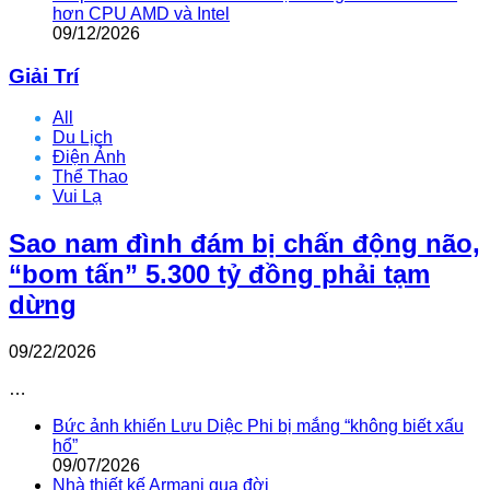
hơn CPU AMD và Intel
09/12/2026
Giải Trí
All
Du Lịch
Điện Ảnh
Thể Thao
Vui Lạ
Sao nam đình đám bị chấn động não,
“bom tấn” 5.300 tỷ đồng phải tạm
dừng
09/22/2026
…
Bức ảnh khiến Lưu Diệc Phi bị mắng “không biết xấu
hổ”
09/07/2026
Nhà thiết kế Armani qua đời