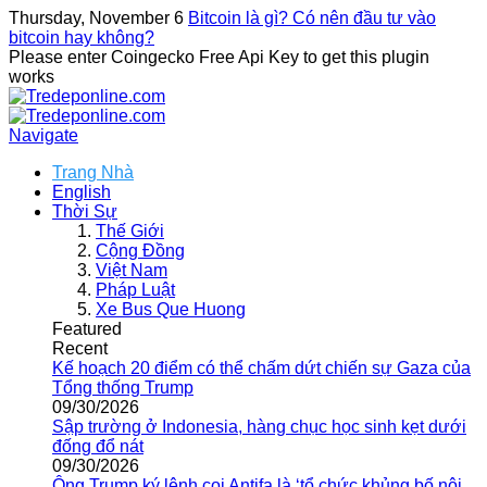
Thursday, November 6
Bitcoin là gì? Có nên đầu tư vào
bitcoin hay không?
Please enter Coingecko Free Api Key to get this plugin
works
Navigate
Trang Nhà
English
Thời Sự
Thế Giới
Cộng Đồng
Việt Nam
Pháp Luật
Xe Bus Que Huong
Featured
Recent
Kế hoạch 20 điểm có thể chấm dứt chiến sự Gaza của
Tổng thống Trump
09/30/2026
Sập trường ở Indonesia, hàng chục học sinh kẹt dưới
đống đổ nát
09/30/2026
Ông Trump ký lệnh coi Antifa là ‘tổ chức khủng bố nội