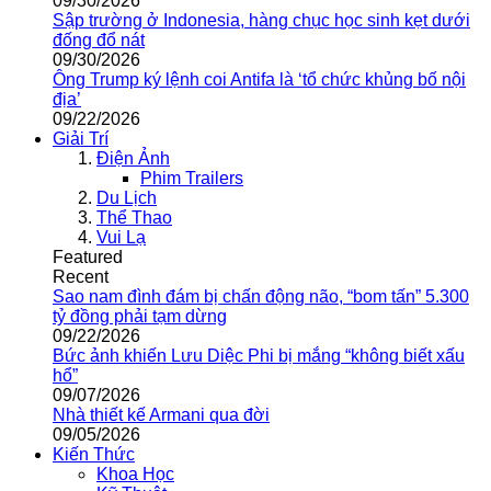
09/30/2026
Sập trường ở Indonesia, hàng chục học sinh kẹt dưới
đống đổ nát
09/30/2026
Ông Trump ký lệnh coi Antifa là ‘tổ chức khủng bố nội
địa’
09/22/2026
Giải Trí
Điện Ảnh
Phim Trailers
Du Lịch
Thể Thao
Vui Lạ
Featured
Recent
Sao nam đình đám bị chấn động não, “bom tấn” 5.300
tỷ đồng phải tạm dừng
09/22/2026
Bức ảnh khiến Lưu Diệc Phi bị mắng “không biết xấu
hổ”
09/07/2026
Nhà thiết kế Armani qua đời
09/05/2026
Kiến Thức
Khoa Học