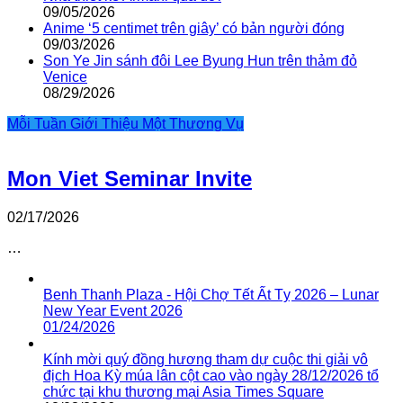
09/05/2026
Anime ‘5 centimet trên giây’ có bản người đóng
09/03/2026
Son Ye Jin sánh đôi Lee Byung Hun trên thảm đỏ
Venice
08/29/2026
Mỗi Tuần Giới Thiệu Một Thương Vụ
Mon Viet Seminar Invite
02/17/2026
…
Benh Thanh Plaza - Hội Chợ Tết Ất Tỵ 2026 – Lunar
New Year Event 2026
01/24/2026
Kính mời quý đồng hương tham dự cuộc thi giải vô
địch Hoa Kỳ múa lân cột cao vào ngày 28/12/2026 tổ
chức tại khu thương mại Asia Times Square