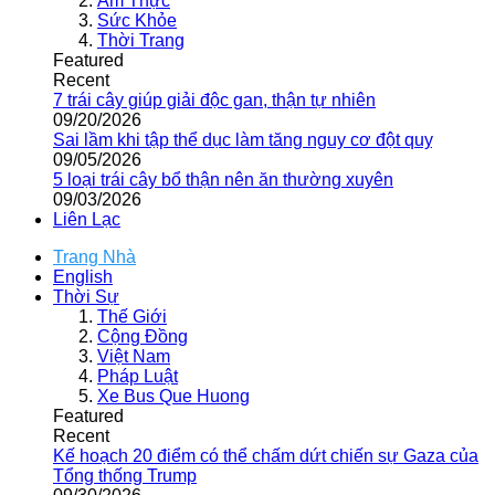
Ẩm Thực
Sức Khỏe
Thời Trang
Featured
Recent
7 trái cây giúp giải độc gan, thận tự nhiên
09/20/2026
Sai lầm khi tập thể dục làm tăng nguy cơ đột quỵ
09/05/2026
5 loại trái cây bổ thận nên ăn thường xuyên
09/03/2026
Liên Lạc
Trang Nhà
English
Thời Sự
Thế Giới
Cộng Đồng
Việt Nam
Pháp Luật
Xe Bus Que Huong
Featured
Recent
Kế hoạch 20 điểm có thể chấm dứt chiến sự Gaza của
Tổng thống Trump