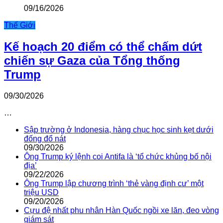
09/16/2026
Thế Giới
Kế hoạch 20 điểm có thể chấm dứt
chiến sự Gaza của Tổng thống
Trump
09/30/2026
…
Sập trường ở Indonesia, hàng chục học sinh kẹt dưới
đống đổ nát
09/30/2026
Ông Trump ký lệnh coi Antifa là ‘tổ chức khủng bố nội
địa’
09/22/2026
Ông Trump lập chương trình ‘thẻ vàng định cư’ một
triệu USD
09/20/2026
Cựu đệ nhất phu nhân Hàn Quốc ngồi xe lăn, đeo vòng
giám sát