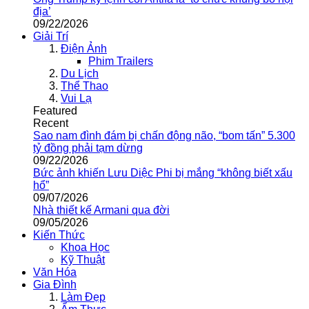
địa’
09/22/2026
Giải Trí
Điện Ảnh
Phim Trailers
Du Lịch
Thể Thao
Vui Lạ
Featured
Recent
Sao nam đình đám bị chấn động não, “bom tấn” 5.300
tỷ đồng phải tạm dừng
09/22/2026
Bức ảnh khiến Lưu Diệc Phi bị mắng “không biết xấu
hổ”
09/07/2026
Nhà thiết kế Armani qua đời
09/05/2026
Kiến Thức
Khoa Học
Kỹ Thuật
Văn Hóa
Gia Đình
Làm Đẹp