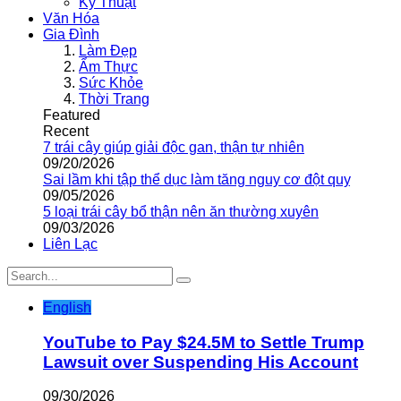
Kỹ Thuật
Văn Hóa
Gia Đình
Làm Đẹp
Ẩm Thực
Sức Khỏe
Thời Trang
Featured
Recent
7 trái cây giúp giải độc gan, thận tự nhiên
09/20/2026
Sai lầm khi tập thể dục làm tăng nguy cơ đột quỵ
09/05/2026
5 loại trái cây bổ thận nên ăn thường xuyên
09/03/2026
Liên Lạc
English
YouTube to Pay $24.5M to Settle Trump
Lawsuit over Suspending His Account
09/30/2026