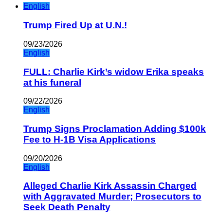
English
Trump Fired Up at U.N.!
09/23/2026
English
FULL: Charlie Kirk’s widow Erika speaks
at his funeral
09/22/2026
English
Trump Signs Proclamation Adding $100k
Fee to H-1B Visa Applications
09/20/2026
English
Alleged Charlie Kirk Assassin Charged
with Aggravated Murder; Prosecutors to
Seek Death Penalty