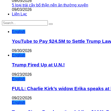
09/05/2026
5 loại trái cây bổ thận nên ăn thường xuyên
09/03/2026
Liên Lạc
English
YouTube to Pay $24.5M to Settle Trump La
09/30/2026
English
Trump Fired Up at U.N.!
09/23/2026
English
FULL: Charlie Kirk’s widow Erika speaks at 
09/22/2026
English