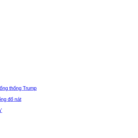
Tổng thống Trump
ống đổ nát
’