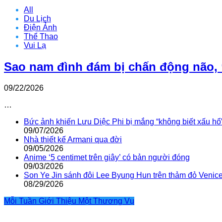
All
Du Lịch
Điện Ảnh
Thể Thao
Vui Lạ
Sao nam đình đám bị chấn động não, 
09/22/2026
…
Bức ảnh khiến Lưu Diệc Phi bị mắng “không biết xấu hổ
09/07/2026
Nhà thiết kế Armani qua đời
09/05/2026
Anime ‘5 centimet trên giây’ có bản người đóng
09/03/2026
Son Ye Jin sánh đôi Lee Byung Hun trên thảm đỏ Venic
08/29/2026
Mỗi Tuần Giới Thiệu Một Thương Vụ