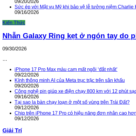
09/20/2026
Sức ép với Mật vụ Mỹ khi bảo vệ lễ tưởng niệm Charlie 
09/16/2026
Kiến Thức
Nhẫn Galaxy Ring kẹt ở ngón tay do 
09/30/2026
…
iPhone 17 Pro Max màu cam mất ngôi ‘đắt nhất’
09/22/2026
Kính thông minh AI của Meta trục trặc trên sân khấu
09/20/2026
Công nghệ pin giúp xe điện chạy 800 km với 12 phút sạ
09/16/2026
Tại sao la bàn chạy loạn ở một số vùng trên Trái Đất?
09/12/2026
Chip trên iPhone 17 Pro có hiệu năng đơn nhân cao hơ
09/12/2026
Giải Trí