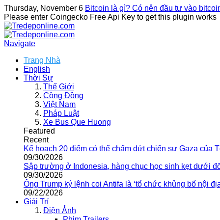
Thursday, November 6
Bitcoin là gì? Có nên đầu tư vào bitco
Please enter Coingecko Free Api Key to get this plugin works
Navigate
Trang Nhà
English
Thời Sự
Thế Giới
Cộng Đồng
Việt Nam
Pháp Luật
Xe Bus Que Huong
Featured
Recent
Kế hoạch 20 điểm có thể chấm dứt chiến sự Gaza của 
09/30/2026
Sập trường ở Indonesia, hàng chục học sinh kẹt dưới đ
09/30/2026
Ông Trump ký lệnh coi Antifa là ‘tổ chức khủng bố nội địa
09/22/2026
Giải Trí
Điện Ảnh
Phim Trailers