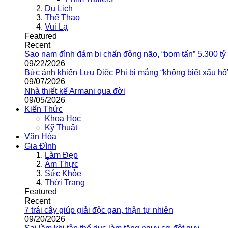
Du Lịch
Thể Thao
Vui Lạ
Featured
Recent
Sao nam đình đám bị chấn động não, “bom tấn” 5.300 tỷ
09/22/2026
Bức ảnh khiến Lưu Diệc Phi bị mắng “không biết xấu hổ
09/07/2026
Nhà thiết kế Armani qua đời
09/05/2026
Kiến Thức
Khoa Học
Kỹ Thuật
Văn Hóa
Gia Đình
Làm Đẹp
Ẩm Thực
Sức Khỏe
Thời Trang
Featured
Recent
7 trái cây giúp giải độc gan, thận tự nhiên
09/20/2026