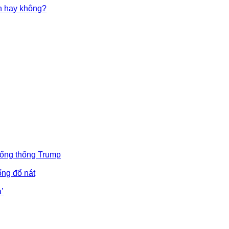
in hay không?
Tổng thống Trump
ống đổ nát
’