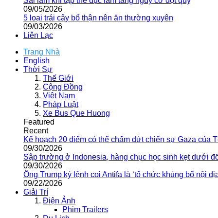
Sai lầm khi tập thể dục làm tăng nguy cơ đột quỵ
09/05/2026
5 loại trái cây bổ thận nên ăn thường xuyên
09/03/2026
Liên Lạc
Trang Nhà
English
Thời Sự
Thế Giới
Cộng Đồng
Việt Nam
Pháp Luật
Xe Bus Que Huong
Featured
Recent
Kế hoạch 20 điểm có thể chấm dứt chiến sự Gaza của 
09/30/2026
Sập trường ở Indonesia, hàng chục học sinh kẹt dưới đ
09/30/2026
Ông Trump ký lệnh coi Antifa là ‘tổ chức khủng bố nội địa
09/22/2026
Giải Trí
Điện Ảnh
Phim Trailers