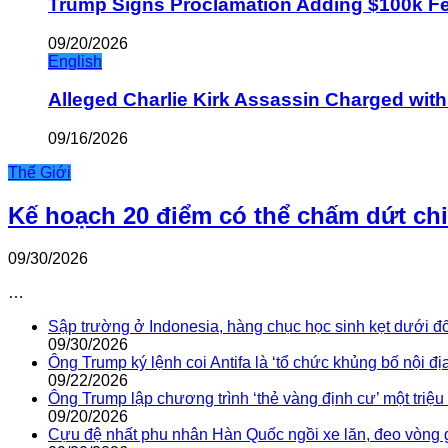
Trump Signs Proclamation Adding $100k Fee
09/20/2026
English
Alleged Charlie Kirk Assassin Charged wit
09/16/2026
Thế Giới
Kế hoạch 20 điểm có thể chấm dứt ch
09/30/2026
…
Sập trường ở Indonesia, hàng chục học sinh kẹt dưới đ
09/30/2026
Ông Trump ký lệnh coi Antifa là ‘tổ chức khủng bố nội địa
09/22/2026
Ông Trump lập chương trình ‘thẻ vàng định cư’ một triệ
09/20/2026
Cựu đệ nhất phu nhân Hàn Quốc ngồi xe lăn, đeo vòng 