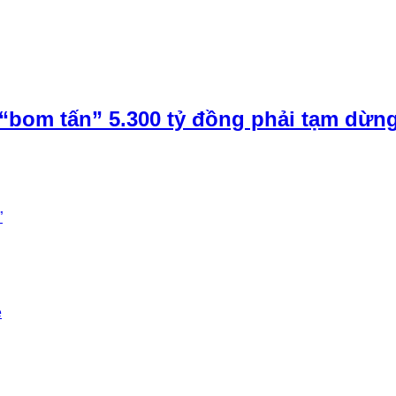
“bom tấn” 5.300 tỷ đồng phải tạm dừn
”
e