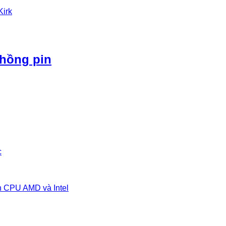
Kirk
phồng pin
c
n CPU AMD và Intel