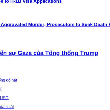
 to H-1B Visa Applications
h Aggravated Murder; Prosecutors to Seek Death 
iến sự Gaza của Tổng thống Trump
ống đổ nát
’
u USD
giám sát