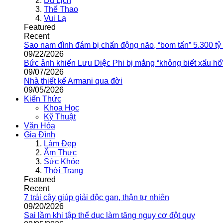
Du Lịch
Thể Thao
Vui Lạ
Featured
Recent
Sao nam đình đám bị chấn động não, “bom tấn” 5.300 tỷ
09/22/2026
Bức ảnh khiến Lưu Diệc Phi bị mắng “không biết xấu hổ
09/07/2026
Nhà thiết kế Armani qua đời
09/05/2026
Kiến Thức
Khoa Học
Kỹ Thuật
Văn Hóa
Gia Đình
Làm Đẹp
Ẩm Thực
Sức Khỏe
Thời Trang
Featured
Recent
7 trái cây giúp giải độc gan, thận tự nhiên
09/20/2026
Sai lầm khi tập thể dục làm tăng nguy cơ đột quỵ