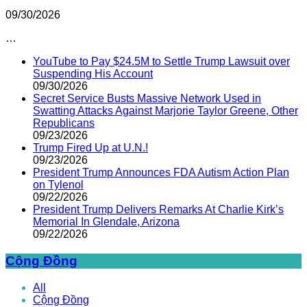
09/30/2026
…
YouTube to Pay $24.5M to Settle Trump Lawsuit over
Suspending His Account
09/30/2026
Secret Service Busts Massive Network Used in
Swatting Attacks Against Marjorie Taylor Greene, Other
Republicans
09/23/2026
Trump Fired Up at U.N.!
09/23/2026
President Trump Announces FDA Autism Action Plan
on Tylenol
09/22/2026
President Trump Delivers Remarks At Charlie Kirk’s
Memorial In Glendale, Arizona
09/22/2026
Cộng Đồng
All
Cộng Đồng