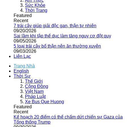
Ẩm Thực
Sức Khỏe
Thời Trang
Featured
Recent
7 trái cây giúp giải độc gan, thận tự nhiên
09/20/2026
Sai lầm khi tập thể dục làm tăng nguy cơ đột quỵ
09/05/2026
5 loại trái cây bổ thận nên ăn thường xuyên
09/03/2026
Liên Lạc
Trang Nhà
English
Thời Sự
Thế Giới
Cộng Đồng
Việt Nam
Pháp Luật
Xe Bus Que Huong
Featured
Recent
Kế hoạch 20 điểm có thể chấm dứt chiến sự Gaza của
Tổng thống Trump