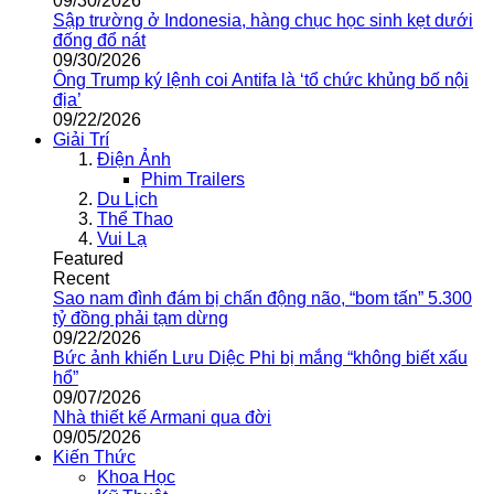
09/30/2026
Sập trường ở Indonesia, hàng chục học sinh kẹt dưới
đống đổ nát
09/30/2026
Ông Trump ký lệnh coi Antifa là ‘tổ chức khủng bố nội
địa’
09/22/2026
Giải Trí
Điện Ảnh
Phim Trailers
Du Lịch
Thể Thao
Vui Lạ
Featured
Recent
Sao nam đình đám bị chấn động não, “bom tấn” 5.300
tỷ đồng phải tạm dừng
09/22/2026
Bức ảnh khiến Lưu Diệc Phi bị mắng “không biết xấu
hổ”
09/07/2026
Nhà thiết kế Armani qua đời
09/05/2026
Kiến Thức
Khoa Học