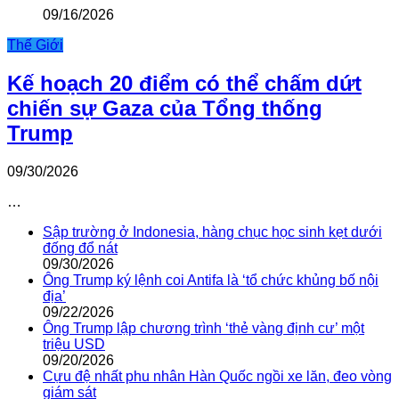
09/16/2026
Thế Giới
Kế hoạch 20 điểm có thể chấm dứt
chiến sự Gaza của Tổng thống
Trump
09/30/2026
…
Sập trường ở Indonesia, hàng chục học sinh kẹt dưới
đống đổ nát
09/30/2026
Ông Trump ký lệnh coi Antifa là ‘tổ chức khủng bố nội
địa’
09/22/2026
Ông Trump lập chương trình ‘thẻ vàng định cư’ một
triệu USD
09/20/2026
Cựu đệ nhất phu nhân Hàn Quốc ngồi xe lăn, đeo vòng
giám sát