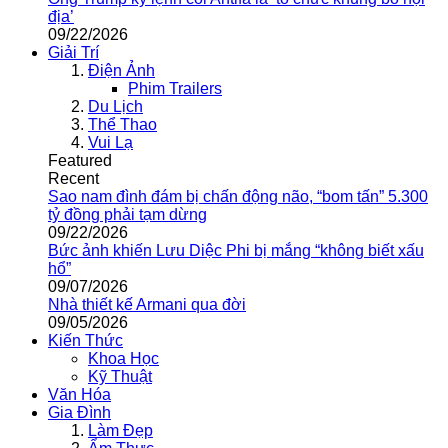
địa’
09/22/2026
Giải Trí
Điện Ảnh
Phim Trailers
Du Lịch
Thể Thao
Vui Lạ
Featured
Recent
Sao nam đình đám bị chấn động não, “bom tấn” 5.300
tỷ đồng phải tạm dừng
09/22/2026
Bức ảnh khiến Lưu Diệc Phi bị mắng “không biết xấu
hổ”
09/07/2026
Nhà thiết kế Armani qua đời
09/05/2026
Kiến Thức
Khoa Học
Kỹ Thuật
Văn Hóa
Gia Đình
Làm Đẹp