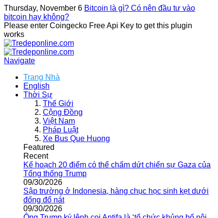
Thursday, November 6
Bitcoin là gì? Có nên đầu tư vào
bitcoin hay không?
Please enter Coingecko Free Api Key to get this plugin
works
Navigate
Trang Nhà
English
Thời Sự
Thế Giới
Cộng Đồng
Việt Nam
Pháp Luật
Xe Bus Que Huong
Featured
Recent
Kế hoạch 20 điểm có thể chấm dứt chiến sự Gaza của
Tổng thống Trump
09/30/2026
Sập trường ở Indonesia, hàng chục học sinh kẹt dưới
đống đổ nát
09/30/2026
Ông Trump ký lệnh coi Antifa là ‘tổ chức khủng bố nội