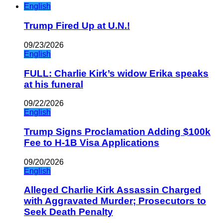
English
Trump Fired Up at U.N.!
09/23/2026
English
FULL: Charlie Kirk’s widow Erika speaks
at his funeral
09/22/2026
English
Trump Signs Proclamation Adding $100k
Fee to H-1B Visa Applications
09/20/2026
English
Alleged Charlie Kirk Assassin Charged
with Aggravated Murder; Prosecutors to
Seek Death Penalty