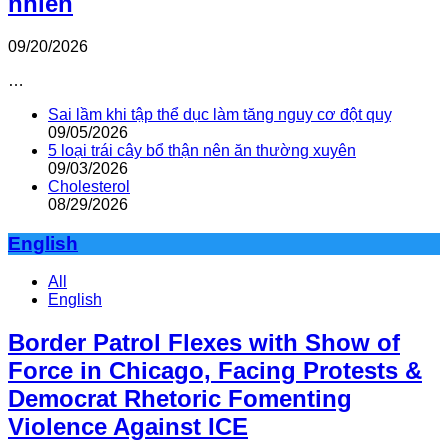
nhiên
09/20/2026
…
Sai lầm khi tập thể dục làm tăng nguy cơ đột quỵ
09/05/2026
5 loại trái cây bổ thận nên ăn thường xuyên
09/03/2026
Cholesterol
08/29/2026
English
All
English
Border Patrol Flexes with Show of
Force in Chicago, Facing Protests &
Democrat Rhetoric Fomenting
Violence Against ICE