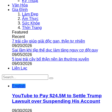
Kỹ Thuật
Văn Hóa
Gia Đình
Làm Đẹp
Ẩm Thực
Sức Khỏe
Thời Trang
Featured
Recent
7 trái cây giúp giải độc gan, thận tự nhiên
09/20/2026
Sai lầm khi tập thể dục làm tăng nguy cơ đột quỵ
09/05/2026
5 loại trái cây bổ thận nên ăn thường xuyên
09/03/2026
Liên Lạc
English
YouTube to Pay $24.5M to Settle Trump
Lawsuit over Suspending His Account
09/30/2026