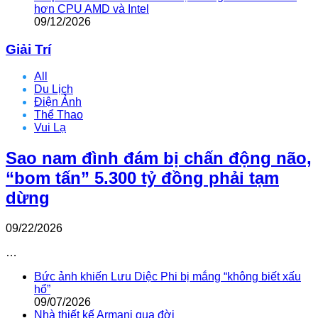
hơn CPU AMD và Intel
09/12/2026
Giải Trí
All
Du Lịch
Điện Ảnh
Thể Thao
Vui Lạ
Sao nam đình đám bị chấn động não,
“bom tấn” 5.300 tỷ đồng phải tạm
dừng
09/22/2026
…
Bức ảnh khiến Lưu Diệc Phi bị mắng “không biết xấu
hổ”
09/07/2026
Nhà thiết kế Armani qua đời