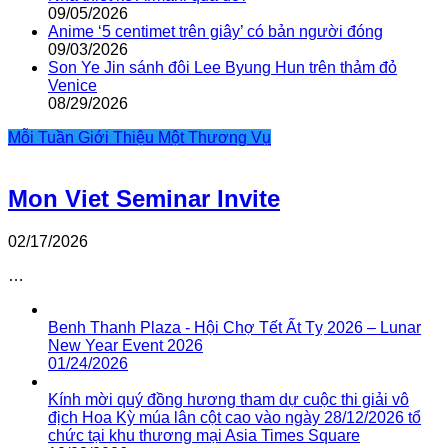
09/05/2026
Anime ‘5 centimet trên giây’ có bản người đóng
09/03/2026
Son Ye Jin sánh đôi Lee Byung Hun trên thảm đỏ
Venice
08/29/2026
Mỗi Tuần Giới Thiệu Một Thương Vụ
Mon Viet Seminar Invite
02/17/2026
…
Benh Thanh Plaza - Hội Chợ Tết Ất Tỵ 2026 – Lunar
New Year Event 2026
01/24/2026
Kính mời quý đồng hương tham dự cuộc thi giải vô
địch Hoa Kỳ múa lân cột cao vào ngày 28/12/2026 tổ
chức tại khu thương mại Asia Times Square