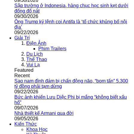
09/30/2026
Sập trường ở Indonesia, hàng chục học sinh kẹt dưới
đống đổ nát
09/30/2026
Ông Trump ký lệnh coi Antifa là ‘tổ chức khủng bố nội
địa’
09/22/2026
Giải Trí
Điện Ảnh
Phim Trailers
Du Lịch
Thể Thao
Vui Lạ
Featured
Recent
Sao nam đình đám bị chấn động não, “bom tấn” 5.300
tỷ đồng phải tạm dừng
09/22/2026
Bức ảnh khiến Lưu Diệc Phi bị mắng “không biết xấu
hổ”
09/07/2026
Nhà thiết kế Armani qua đời
09/05/2026
Kiến Thức
Khoa Học