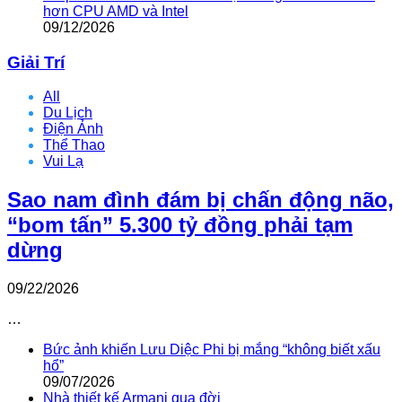
hơn CPU AMD và Intel
09/12/2026
Giải Trí
All
Du Lịch
Điện Ảnh
Thể Thao
Vui Lạ
Sao nam đình đám bị chấn động não,
“bom tấn” 5.300 tỷ đồng phải tạm
dừng
09/22/2026
…
Bức ảnh khiến Lưu Diệc Phi bị mắng “không biết xấu
hổ”
09/07/2026
Nhà thiết kế Armani qua đời