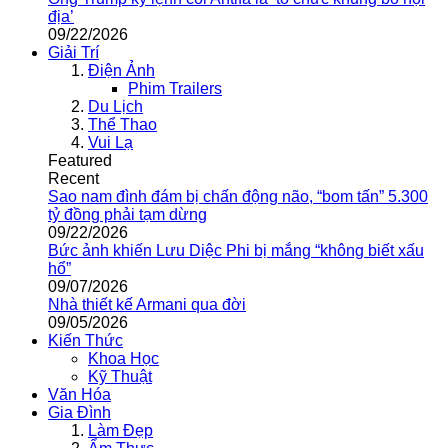
địa’
09/22/2026
Giải Trí
Điện Ảnh
Phim Trailers
Du Lịch
Thể Thao
Vui Lạ
Featured
Recent
Sao nam đình đám bị chấn động não, “bom tấn” 5.300
tỷ đồng phải tạm dừng
09/22/2026
Bức ảnh khiến Lưu Diệc Phi bị mắng “không biết xấu
hổ”
09/07/2026
Nhà thiết kế Armani qua đời
09/05/2026
Kiến Thức
Khoa Học
Kỹ Thuật
Văn Hóa
Gia Đình
Làm Đẹp