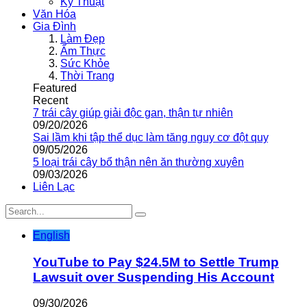
Kỹ Thuật
Văn Hóa
Gia Đình
Làm Đẹp
Ẩm Thực
Sức Khỏe
Thời Trang
Featured
Recent
7 trái cây giúp giải độc gan, thận tự nhiên
09/20/2026
Sai lầm khi tập thể dục làm tăng nguy cơ đột quỵ
09/05/2026
5 loại trái cây bổ thận nên ăn thường xuyên
09/03/2026
Liên Lạc
English
YouTube to Pay $24.5M to Settle Trump
Lawsuit over Suspending His Account
09/30/2026