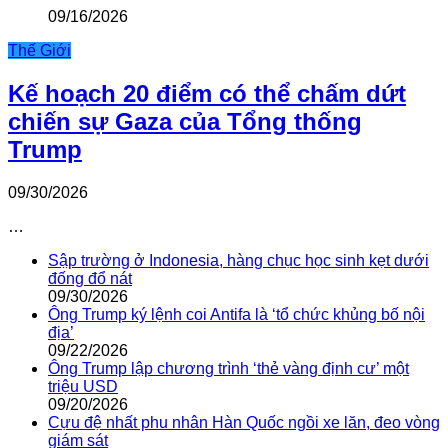
09/16/2026
Thế Giới
Kế hoạch 20 điểm có thể chấm dứt
chiến sự Gaza của Tổng thống
Trump
09/30/2026
…
Sập trường ở Indonesia, hàng chục học sinh kẹt dưới
đống đổ nát
09/30/2026
Ông Trump ký lệnh coi Antifa là ‘tổ chức khủng bố nội
địa’
09/22/2026
Ông Trump lập chương trình ‘thẻ vàng định cư’ một
triệu USD
09/20/2026
Cựu đệ nhất phu nhân Hàn Quốc ngồi xe lăn, đeo vòng
giám sát