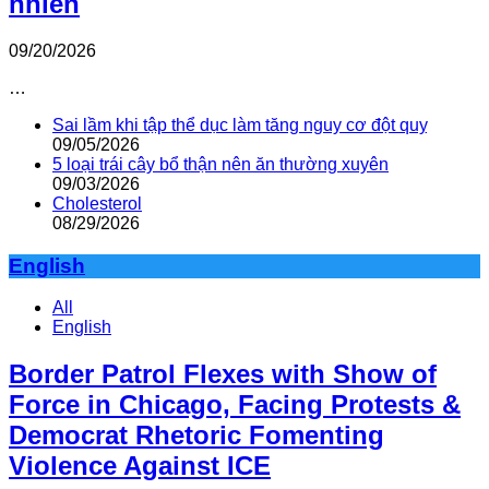
nhiên
09/20/2026
…
Sai lầm khi tập thể dục làm tăng nguy cơ đột quỵ
09/05/2026
5 loại trái cây bổ thận nên ăn thường xuyên
09/03/2026
Cholesterol
08/29/2026
English
All
English
Border Patrol Flexes with Show of
Force in Chicago, Facing Protests &
Democrat Rhetoric Fomenting
Violence Against ICE