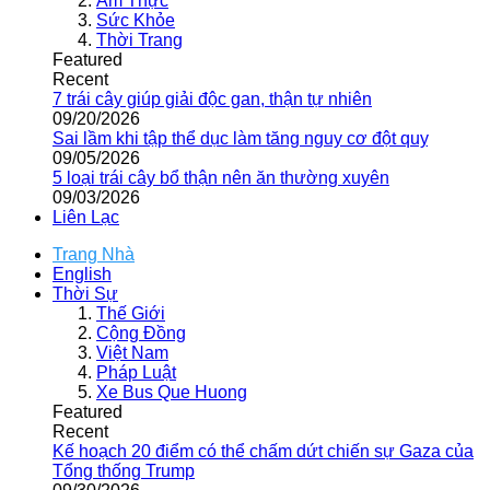
Ẩm Thực
Sức Khỏe
Thời Trang
Featured
Recent
7 trái cây giúp giải độc gan, thận tự nhiên
09/20/2026
Sai lầm khi tập thể dục làm tăng nguy cơ đột quỵ
09/05/2026
5 loại trái cây bổ thận nên ăn thường xuyên
09/03/2026
Liên Lạc
Trang Nhà
English
Thời Sự
Thế Giới
Cộng Đồng
Việt Nam
Pháp Luật
Xe Bus Que Huong
Featured
Recent
Kế hoạch 20 điểm có thể chấm dứt chiến sự Gaza của
Tổng thống Trump