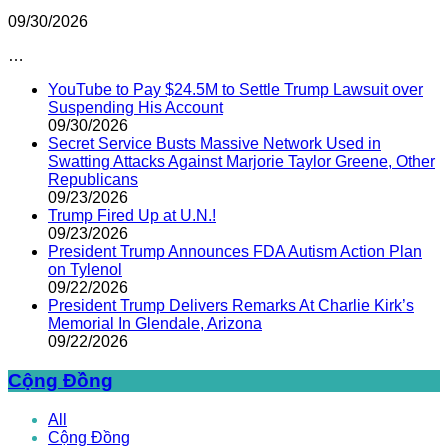
09/30/2026
…
YouTube to Pay $24.5M to Settle Trump Lawsuit over
Suspending His Account
09/30/2026
Secret Service Busts Massive Network Used in
Swatting Attacks Against Marjorie Taylor Greene, Other
Republicans
09/23/2026
Trump Fired Up at U.N.!
09/23/2026
President Trump Announces FDA Autism Action Plan
on Tylenol
09/22/2026
President Trump Delivers Remarks At Charlie Kirk’s
Memorial In Glendale, Arizona
09/22/2026
Cộng Đồng
All
Cộng Đồng