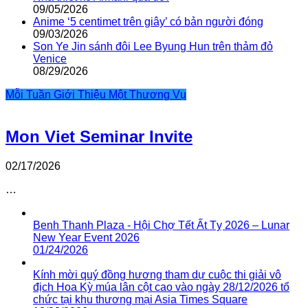
09/05/2026
Anime ‘5 centimet trên giây’ có bản người đóng
09/03/2026
Son Ye Jin sánh đôi Lee Byung Hun trên thảm đỏ
Venice
08/29/2026
Mỗi Tuần Giới Thiệu Một Thương Vụ
Mon Viet Seminar Invite
02/17/2026
…
Benh Thanh Plaza - Hội Chợ Tết Ất Tỵ 2026 – Lunar
New Year Event 2026
01/24/2026
Kính mời quý đồng hương tham dự cuộc thi giải vô
địch Hoa Kỳ múa lân cột cao vào ngày 28/12/2026 tổ
chức tại khu thương mại Asia Times Square