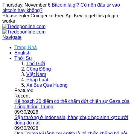
Thursday, November 6
Bitcoin là gì? Có nên đầu tư vào
bitcoin hay không?
Please enter Coingecko Free Api Key to get this plugin
works
Navigate
Trang Nhà
English
Thời Sự
Thế Giới
Cộng Đồng
Việt Nam
Pháp Luật
Xe Bus Que Huong
Featured
Recent
Kế hoạch 20 điểm có thể chấm dứt chiến sự Gaza của
Tổng thống Trump
09/30/2026
Sập trường ở Indonesia, hàng chục học sinh kẹt dưới
đống đổ nát
09/30/2026
Ông Trump ký lệnh coi Antifa là ‘tổ chức khủng bố nội