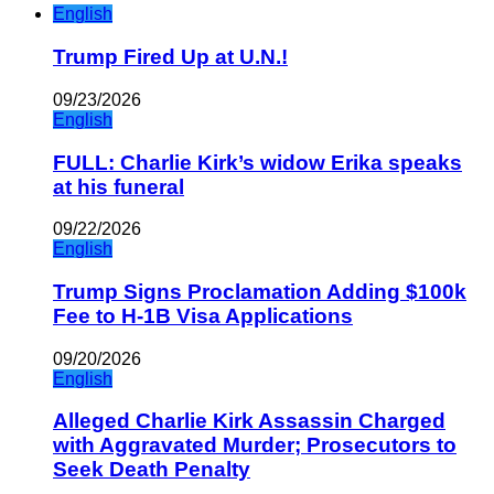
English
Trump Fired Up at U.N.!
09/23/2026
English
FULL: Charlie Kirk’s widow Erika speaks
at his funeral
09/22/2026
English
Trump Signs Proclamation Adding $100k
Fee to H-1B Visa Applications
09/20/2026
English
Alleged Charlie Kirk Assassin Charged
with Aggravated Murder; Prosecutors to
Seek Death Penalty