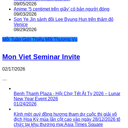
09/05/2026
Anime ‘5 centimet trên giây’ có bản người đóng
09/03/2026
Son Ye Jin sánh đôi Lee Byung Hun trên thảm đỏ
Venice
08/29/2026
Mỗi Tuần Giới Thiệu Một Thương Vụ
Mon Viet Seminar Invite
02/17/2026
…
Benh Thanh Plaza - Hội Chợ Tết Ất Tỵ 2026 – Lunar
New Year Event 2026
01/24/2026
Kính mời quý đồng hương tham dự cuộc thi giải vô
địch Hoa Kỳ múa lân cột cao vào ngày 28/12/2026 tổ
chức tại khu thương mại Asia Times Square