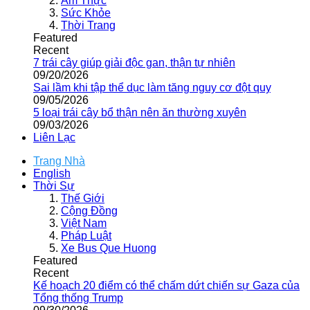
Ẩm Thực
Sức Khỏe
Thời Trang
Featured
Recent
7 trái cây giúp giải độc gan, thận tự nhiên
09/20/2026
Sai lầm khi tập thể dục làm tăng nguy cơ đột quỵ
09/05/2026
5 loại trái cây bổ thận nên ăn thường xuyên
09/03/2026
Liên Lạc
Trang Nhà
English
Thời Sự
Thế Giới
Cộng Đồng
Việt Nam
Pháp Luật
Xe Bus Que Huong
Featured
Recent
Kế hoạch 20 điểm có thể chấm dứt chiến sự Gaza của
Tổng thống Trump