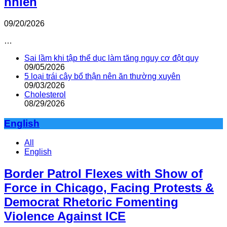
nhiên
09/20/2026
…
Sai lầm khi tập thể dục làm tăng nguy cơ đột quỵ
09/05/2026
5 loại trái cây bổ thận nên ăn thường xuyên
09/03/2026
Cholesterol
08/29/2026
English
All
English
Border Patrol Flexes with Show of
Force in Chicago, Facing Protests &
Democrat Rhetoric Fomenting
Violence Against ICE