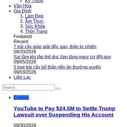
Kỹ Thuật
Văn Hóa
Gia Đình
Làm Đẹp
Ẩm Thực
Sức Khỏe
Thời Trang
Featured
Recent
7 trái cây giúp giải độc gan, thận tự nhiên
09/20/2026
Sai lầm khi tập thể dục làm tăng nguy cơ đột quỵ
09/05/2026
5 loại trái cây bổ thận nên ăn thường xuyên
09/03/2026
Liên Lạc
English
YouTube to Pay $24.5M to Settle Trump
Lawsuit over Suspending His Account
09/30/2026