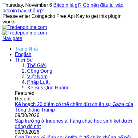
Thursday, November 6
Bitcoin là gì? Có nên đầu tư vào
bitcoin hay không?
Please enter Coingecko Free Api Key to get this plugin
works
Navigate
Trang Nhà
English
Thời Sự
Thế Giới
Cộng Đồng
Việt Nam
Pháp Luật
Xe Bus Que Huong
Featured
Recent
Kế hoạch 20 điểm có thể chấm dứt chiến sự Gaza của
Tổng thống Trump
09/30/2026
Sập trường ở Indonesia, hàng chục học sinh kẹt dưới
đống đổ nát
09/30/2026
Ông Trump ký lệnh coi Antifa là ‘tổ chức khủng bố nội