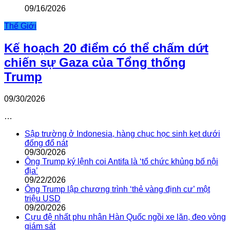
09/16/2026
Thế Giới
Kế hoạch 20 điểm có thể chấm dứt
chiến sự Gaza của Tổng thống
Trump
09/30/2026
…
Sập trường ở Indonesia, hàng chục học sinh kẹt dưới
đống đổ nát
09/30/2026
Ông Trump ký lệnh coi Antifa là ‘tổ chức khủng bố nội
địa’
09/22/2026
Ông Trump lập chương trình ‘thẻ vàng định cư’ một
triệu USD
09/20/2026
Cựu đệ nhất phu nhân Hàn Quốc ngồi xe lăn, đeo vòng
giám sát