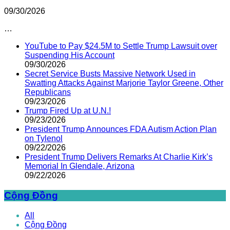
09/30/2026
…
YouTube to Pay $24.5M to Settle Trump Lawsuit over
Suspending His Account
09/30/2026
Secret Service Busts Massive Network Used in
Swatting Attacks Against Marjorie Taylor Greene, Other
Republicans
09/23/2026
Trump Fired Up at U.N.!
09/23/2026
President Trump Announces FDA Autism Action Plan
on Tylenol
09/22/2026
President Trump Delivers Remarks At Charlie Kirk’s
Memorial In Glendale, Arizona
09/22/2026
Cộng Đồng
All
Cộng Đồng