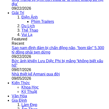
địa’
09/22/2026
Giải Trí
Điện Ảnh
Phim Trailers
Du Lịch
Thể Thao
Vui Lạ
Featured
Recent
Sao nam đình đám bị chấn động não, “bom tấn” 5.300
tỷ đồng phải tạm dừng
09/22/2026
Bức ảnh khiến Lưu Diệc Phi bị mắng “không biết xấu
hổ”
09/07/2026
Nhà thiết kế Armani qua đời
09/05/2026
Kiến Thức
Khoa Học
Kỹ Thuật
Văn Hóa
Gia Đình
Làm Đẹp