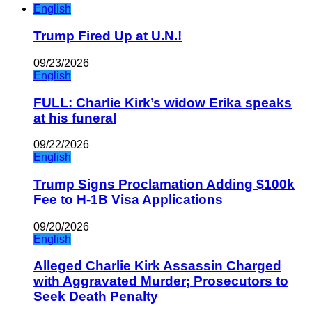
English
Trump Fired Up at U.N.!
09/23/2026
English
FULL: Charlie Kirk’s widow Erika speaks
at his funeral
09/22/2026
English
Trump Signs Proclamation Adding $100k
Fee to H-1B Visa Applications
09/20/2026
English
Alleged Charlie Kirk Assassin Charged
with Aggravated Murder; Prosecutors to
Seek Death Penalty