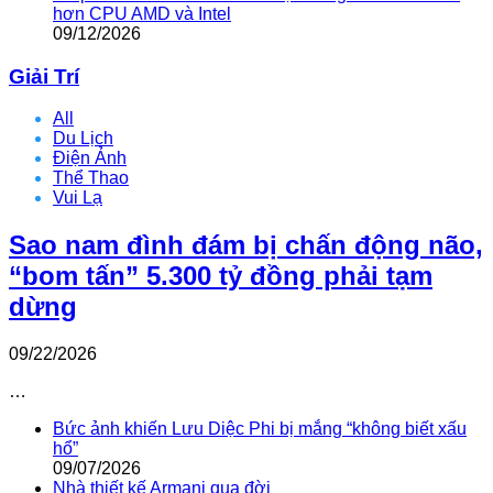
hơn CPU AMD và Intel
09/12/2026
Giải Trí
All
Du Lịch
Điện Ảnh
Thể Thao
Vui Lạ
Sao nam đình đám bị chấn động não,
“bom tấn” 5.300 tỷ đồng phải tạm
dừng
09/22/2026
…
Bức ảnh khiến Lưu Diệc Phi bị mắng “không biết xấu
hổ”
09/07/2026
Nhà thiết kế Armani qua đời