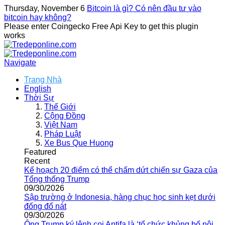
Thursday, November 6
Bitcoin là gì? Có nên đầu tư vào
bitcoin hay không?
Please enter Coingecko Free Api Key to get this plugin
works
Navigate
Trang Nhà
English
Thời Sự
Thế Giới
Cộng Đồng
Việt Nam
Pháp Luật
Xe Bus Que Huong
Featured
Recent
Kế hoạch 20 điểm có thể chấm dứt chiến sự Gaza của
Tổng thống Trump
09/30/2026
Sập trường ở Indonesia, hàng chục học sinh kẹt dưới
đống đổ nát
09/30/2026
Ông Trump ký lệnh coi Antifa là ‘tổ chức khủng bố nội