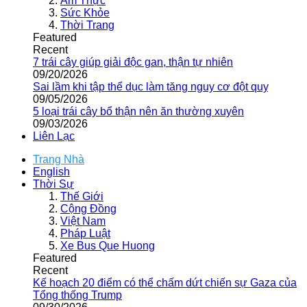
Ẩm Thực
Sức Khỏe
Thời Trang
Featured
Recent
7 trái cây giúp giải độc gan, thận tự nhiên
09/20/2026
Sai lầm khi tập thể dục làm tăng nguy cơ đột quỵ
09/05/2026
5 loại trái cây bổ thận nên ăn thường xuyên
09/03/2026
Liên Lạc
Trang Nhà
English
Thời Sự
Thế Giới
Cộng Đồng
Việt Nam
Pháp Luật
Xe Bus Que Huong
Featured
Recent
Kế hoạch 20 điểm có thể chấm dứt chiến sự Gaza của
Tổng thống Trump