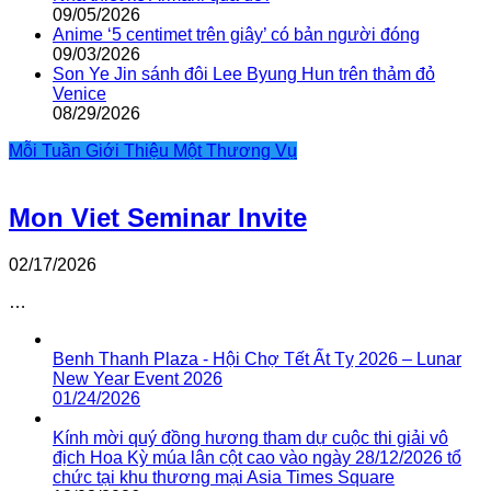
09/05/2026
Anime ‘5 centimet trên giây’ có bản người đóng
09/03/2026
Son Ye Jin sánh đôi Lee Byung Hun trên thảm đỏ
Venice
08/29/2026
Mỗi Tuần Giới Thiệu Một Thương Vụ
Mon Viet Seminar Invite
02/17/2026
…
Benh Thanh Plaza - Hội Chợ Tết Ất Tỵ 2026 – Lunar
New Year Event 2026
01/24/2026
Kính mời quý đồng hương tham dự cuộc thi giải vô
địch Hoa Kỳ múa lân cột cao vào ngày 28/12/2026 tổ
chức tại khu thương mại Asia Times Square