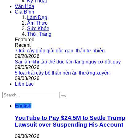
Kỹ Thuật
Văn Hóa
Gia Đình
Làm Đẹp
Ẩm Thực
Sức Khỏe
Thời Trang
Featured
Recent
7 trái cây giúp giải độc gan, thận tự nhiên
09/20/2026
Sai lầm khi tập thể dục làm tăng nguy cơ đột quỵ
09/05/2026
5 loại trái cây bổ thận nên ăn thường xuyên
09/03/2026
Liên Lạc
English
YouTube to Pay $24.5M to Settle Trump
Lawsuit over Suspending His Account
09/30/2026