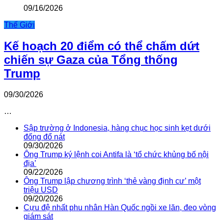
09/16/2026
Thế Giới
Kế hoạch 20 điểm có thể chấm dứt
chiến sự Gaza của Tổng thống
Trump
09/30/2026
…
Sập trường ở Indonesia, hàng chục học sinh kẹt dưới
đống đổ nát
09/30/2026
Ông Trump ký lệnh coi Antifa là ‘tổ chức khủng bố nội
địa’
09/22/2026
Ông Trump lập chương trình ‘thẻ vàng định cư’ một
triệu USD
09/20/2026
Cựu đệ nhất phu nhân Hàn Quốc ngồi xe lăn, đeo vòng
giám sát