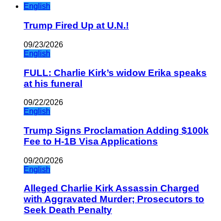
English
Trump Fired Up at U.N.!
09/23/2026
English
FULL: Charlie Kirk’s widow Erika speaks
at his funeral
09/22/2026
English
Trump Signs Proclamation Adding $100k
Fee to H-1B Visa Applications
09/20/2026
English
Alleged Charlie Kirk Assassin Charged
with Aggravated Murder; Prosecutors to
Seek Death Penalty