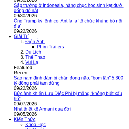
09/30/2026
Sập trường ở Indonesia, hàng chục học sinh kẹt dưới
đống đổ nát
09/30/2026
Ông Trump ký lệnh coi Antifa là ‘tổ chức khủng bố nội
địa’
09/22/2026
Giải Trí
Điện Ảnh
Phim Trailers
Du Lịch
Thể Thao
Vui Lạ
Featured
Recent
Sao nam đình đám bị chấn động não, “bom tấn” 5.300
tỷ đồng phải tạm dừng
09/22/2026
Bức ảnh khiến Lưu Diệc Phi bị mắng “không biết xấu
hổ”
09/07/2026
Nhà thiết kế Armani qua đời
09/05/2026
Kiến Thức
Khoa Học