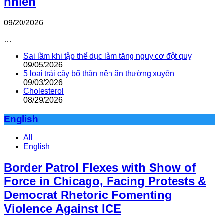
nhiên
09/20/2026
…
Sai lầm khi tập thể dục làm tăng nguy cơ đột quỵ
09/05/2026
5 loại trái cây bổ thận nên ăn thường xuyên
09/03/2026
Cholesterol
08/29/2026
English
All
English
Border Patrol Flexes with Show of
Force in Chicago, Facing Protests &
Democrat Rhetoric Fomenting
Violence Against ICE