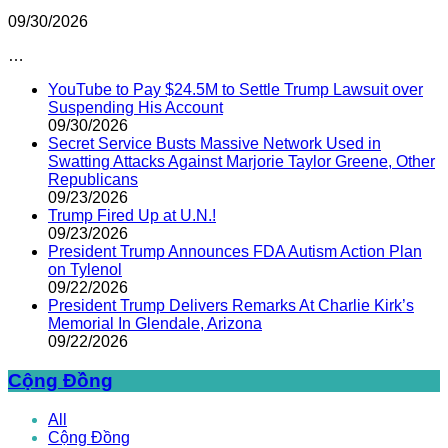
09/30/2026
…
YouTube to Pay $24.5M to Settle Trump Lawsuit over
Suspending His Account
09/30/2026
Secret Service Busts Massive Network Used in
Swatting Attacks Against Marjorie Taylor Greene, Other
Republicans
09/23/2026
Trump Fired Up at U.N.!
09/23/2026
President Trump Announces FDA Autism Action Plan
on Tylenol
09/22/2026
President Trump Delivers Remarks At Charlie Kirk’s
Memorial In Glendale, Arizona
09/22/2026
Cộng Đồng
All
Cộng Đồng