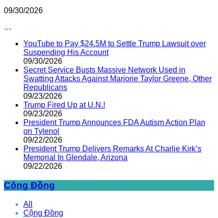
09/30/2026
…
YouTube to Pay $24.5M to Settle Trump Lawsuit over
Suspending His Account
09/30/2026
Secret Service Busts Massive Network Used in
Swatting Attacks Against Marjorie Taylor Greene, Other
Republicans
09/23/2026
Trump Fired Up at U.N.!
09/23/2026
President Trump Announces FDA Autism Action Plan
on Tylenol
09/22/2026
President Trump Delivers Remarks At Charlie Kirk’s
Memorial In Glendale, Arizona
09/22/2026
Cộng Đồng
All
Cộng Đồng