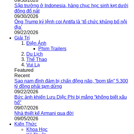
09/30/2026
Sập trường ở Indonesia, hàng chục học sinh kẹt dưới
đống đổ nát
09/30/2026
Ông Trump ký lệnh coi Antifa là ‘tổ chức khủng bố nội
địa’
09/22/2026
Giải Trí
Điện Ảnh
Phim Trailers
Du Lịch
Thể Thao
Vui Lạ
Featured
Recent
Sao nam đình đám bị chấn động não, “bom tấn” 5.300
tỷ đồng phải tạm dừng
09/22/2026
Bức ảnh khiến Lưu Diệc Phi bị mắng “không biết xấu
hổ”
09/07/2026
Nhà thiết kế Armani qua đời
09/05/2026
Kiến Thức
Khoa Học