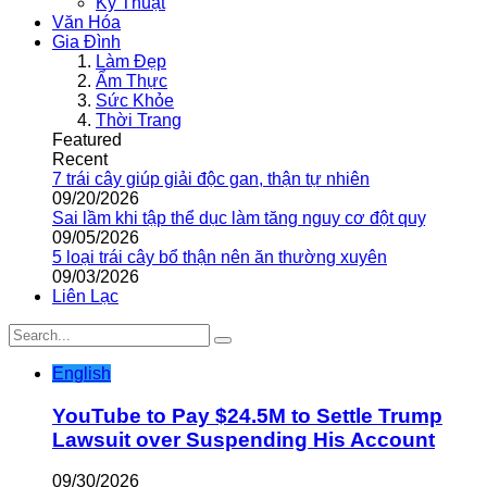
Kỹ Thuật
Văn Hóa
Gia Đình
Làm Đẹp
Ẩm Thực
Sức Khỏe
Thời Trang
Featured
Recent
7 trái cây giúp giải độc gan, thận tự nhiên
09/20/2026
Sai lầm khi tập thể dục làm tăng nguy cơ đột quỵ
09/05/2026
5 loại trái cây bổ thận nên ăn thường xuyên
09/03/2026
Liên Lạc
English
YouTube to Pay $24.5M to Settle Trump
Lawsuit over Suspending His Account
09/30/2026