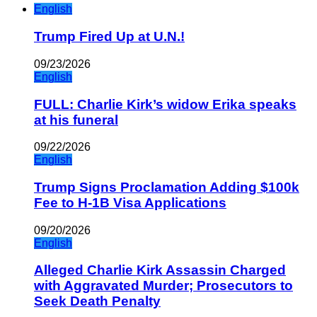
English
Trump Fired Up at U.N.!
09/23/2026
English
FULL: Charlie Kirk’s widow Erika speaks
at his funeral
09/22/2026
English
Trump Signs Proclamation Adding $100k
Fee to H-1B Visa Applications
09/20/2026
English
Alleged Charlie Kirk Assassin Charged
with Aggravated Murder; Prosecutors to
Seek Death Penalty