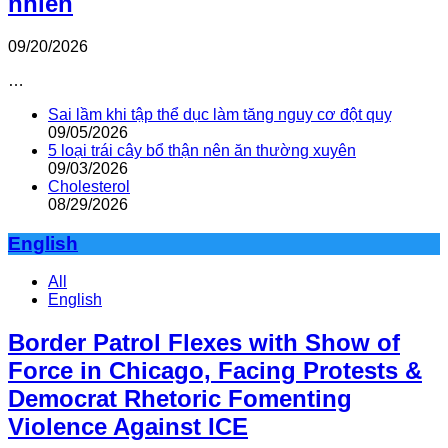
nhiên
09/20/2026
…
Sai lầm khi tập thể dục làm tăng nguy cơ đột quỵ
09/05/2026
5 loại trái cây bổ thận nên ăn thường xuyên
09/03/2026
Cholesterol
08/29/2026
English
All
English
Border Patrol Flexes with Show of
Force in Chicago, Facing Protests &
Democrat Rhetoric Fomenting
Violence Against ICE