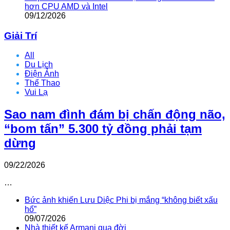
hơn CPU AMD và Intel
09/12/2026
Giải Trí
All
Du Lịch
Điện Ảnh
Thể Thao
Vui Lạ
Sao nam đình đám bị chấn động não,
“bom tấn” 5.300 tỷ đồng phải tạm
dừng
09/22/2026
…
Bức ảnh khiến Lưu Diệc Phi bị mắng “không biết xấu
hổ”
09/07/2026
Nhà thiết kế Armani qua đời