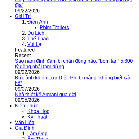
địa’
09/22/2026
Giải Trí
Điện Ảnh
Phim Trailers
Du Lịch
Thể Thao
Vui Lạ
Featured
Recent
Sao nam đình đám bị chấn động não, “bom tấn” 5.300
tỷ đồng phải tạm dừng
09/22/2026
Bức ảnh khiến Lưu Diệc Phi bị mắng “không biết xấu
hổ”
09/07/2026
Nhà thiết kế Armani qua đời
09/05/2026
Kiến Thức
Khoa Học
Kỹ Thuật
Văn Hóa
Gia Đình
Làm Đẹp