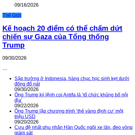
09/16/2026
Thế Giới
Kế hoạch 20 điểm có thể chấm dứt
chiến sự Gaza của Tổng thống
Trump
09/30/2026
…
Sập trường ở Indonesia, hàng chục học sinh kẹt dưới
đống đổ nát
09/30/2026
Ông Trump ký lệnh coi Antifa là ‘tổ chức khủng bố nội
địa’
09/22/2026
Ông Trump lập chương trình ‘thẻ vàng định cư’ một
triệu USD
09/20/2026
Cựu đệ nhất phu nhân Hàn Quốc ngồi xe lăn, đeo vòng
giám sát