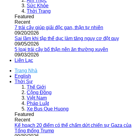
Ẩm Thực
Sức Khỏe
Thời Trang
Featured
Recent
7 trái cây giúp giải độc gan, thận tự nhiên
09/20/2026
Sai lầm khi tập thể dục làm tăng nguy cơ đột quỵ
09/05/2026
5 loại trái cây bổ thận nên ăn thường xuyên
09/03/2026
Liên Lạc
Trang Nhà
English
Thời Sự
Thế Giới
Cộng Đồng
Việt Nam
Pháp Luật
Xe Bus Que Huong
Featured
Recent
Kế hoạch 20 điểm có thể chấm dứt chiến sự Gaza của
Tổng thống Trump