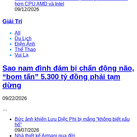
hơn CPU AMD và Intel
09/12/2026
Giải Trí
All
Du Lịch
Điện Ảnh
Thể Thao
Vui Lạ
Sao nam đình đám bị chấn động não,
“bom tấn” 5.300 tỷ đồng phải tạm
dừng
09/22/2026
…
Bức ảnh khiến Lưu Diệc Phi bị mắng “không biết xấu
hổ”
09/07/2026
Nhà thiết kế Armani qua đời