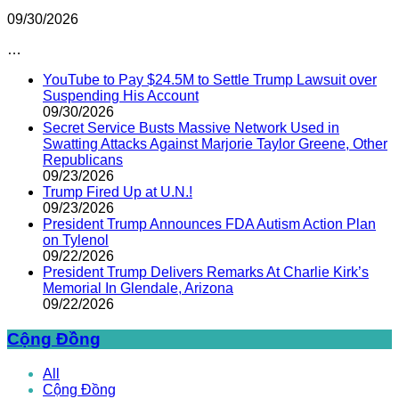
09/30/2026
…
YouTube to Pay $24.5M to Settle Trump Lawsuit over
Suspending His Account
09/30/2026
Secret Service Busts Massive Network Used in
Swatting Attacks Against Marjorie Taylor Greene, Other
Republicans
09/23/2026
Trump Fired Up at U.N.!
09/23/2026
President Trump Announces FDA Autism Action Plan
on Tylenol
09/22/2026
President Trump Delivers Remarks At Charlie Kirk’s
Memorial In Glendale, Arizona
09/22/2026
Cộng Đồng
All
Cộng Đồng