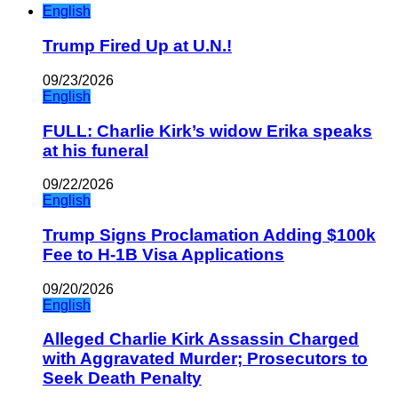
English
Trump Fired Up at U.N.!
09/23/2026
English
FULL: Charlie Kirk’s widow Erika speaks
at his funeral
09/22/2026
English
Trump Signs Proclamation Adding $100k
Fee to H-1B Visa Applications
09/20/2026
English
Alleged Charlie Kirk Assassin Charged
with Aggravated Murder; Prosecutors to
Seek Death Penalty