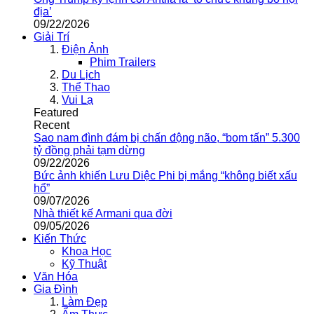
địa’
09/22/2026
Giải Trí
Điện Ảnh
Phim Trailers
Du Lịch
Thể Thao
Vui Lạ
Featured
Recent
Sao nam đình đám bị chấn động não, “bom tấn” 5.300
tỷ đồng phải tạm dừng
09/22/2026
Bức ảnh khiến Lưu Diệc Phi bị mắng “không biết xấu
hổ”
09/07/2026
Nhà thiết kế Armani qua đời
09/05/2026
Kiến Thức
Khoa Học
Kỹ Thuật
Văn Hóa
Gia Đình
Làm Đẹp