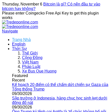
Thursday, November 6
Bitcoin là gì? Có nên đầu tư vào
bitcoin hay không?
Please enter Coingecko Free Api Key to get this plugin
works
Navigate
Trang Nhà
English
Thời Sự
Thế Giới
Cộng Đồng
Việt Nam
Pháp Luật
Xe Bus Que Huong
Featured
Recent
Kế hoạch 20 điểm có thể chấm dứt chiến sự Gaza của
Tổng thống Trump
09/30/2026
Sập trường ở Indonesia, hàng chục học sinh kẹt dưới
đống đổ nát
09/30/2026
Ông Trump ký lệnh coi Antifa là ‘tổ chức khủng bố nội