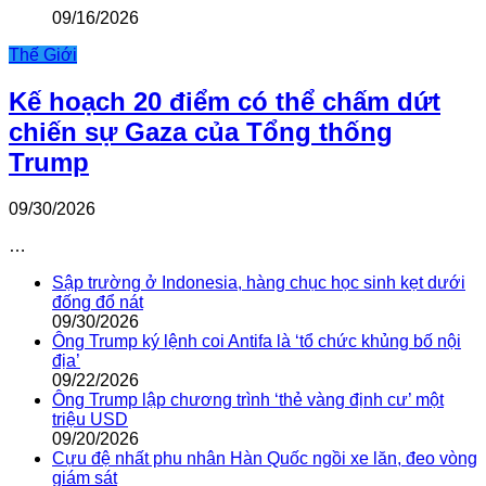
09/16/2026
Thế Giới
Kế hoạch 20 điểm có thể chấm dứt
chiến sự Gaza của Tổng thống
Trump
09/30/2026
…
Sập trường ở Indonesia, hàng chục học sinh kẹt dưới
đống đổ nát
09/30/2026
Ông Trump ký lệnh coi Antifa là ‘tổ chức khủng bố nội
địa’
09/22/2026
Ông Trump lập chương trình ‘thẻ vàng định cư’ một
triệu USD
09/20/2026
Cựu đệ nhất phu nhân Hàn Quốc ngồi xe lăn, đeo vòng
giám sát