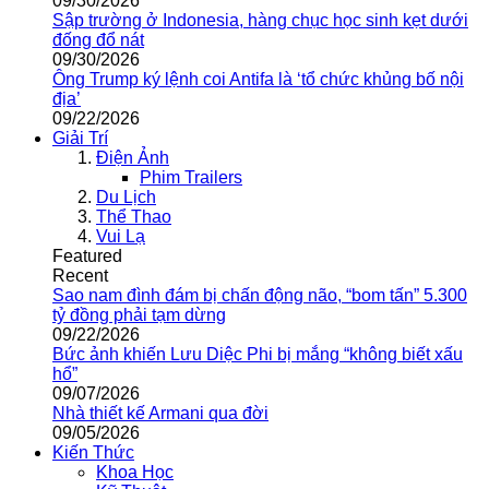
09/30/2026
Sập trường ở Indonesia, hàng chục học sinh kẹt dưới
đống đổ nát
09/30/2026
Ông Trump ký lệnh coi Antifa là ‘tổ chức khủng bố nội
địa’
09/22/2026
Giải Trí
Điện Ảnh
Phim Trailers
Du Lịch
Thể Thao
Vui Lạ
Featured
Recent
Sao nam đình đám bị chấn động não, “bom tấn” 5.300
tỷ đồng phải tạm dừng
09/22/2026
Bức ảnh khiến Lưu Diệc Phi bị mắng “không biết xấu
hổ”
09/07/2026
Nhà thiết kế Armani qua đời
09/05/2026
Kiến Thức
Khoa Học