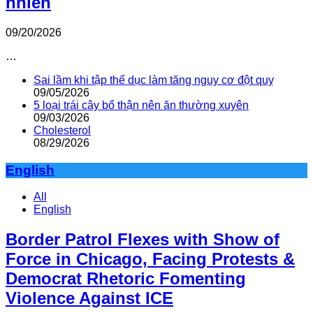
nhiên
09/20/2026
…
Sai lầm khi tập thể dục làm tăng nguy cơ đột quỵ
09/05/2026
5 loại trái cây bổ thận nên ăn thường xuyên
09/03/2026
Cholesterol
08/29/2026
English
All
English
Border Patrol Flexes with Show of
Force in Chicago, Facing Protests &
Democrat Rhetoric Fomenting
Violence Against ICE