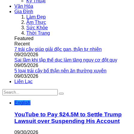
Kỹ Thuật
Văn Hóa
Gia Đình
Làm Đẹp
Ẩm Thực
Sức Khỏe
Thời Trang
Featured
Recent
7 trái cây giúp giải độc gan, thận tự nhiên
09/20/2026
Sai lầm khi tập thể dục làm tăng nguy cơ đột quỵ
09/05/2026
5 loại trái cây bổ thận nên ăn thường xuyên
09/03/2026
Liên Lạc
English
YouTube to Pay $24.5M to Settle Trump
Lawsuit over Suspending His Account
09/30/2026