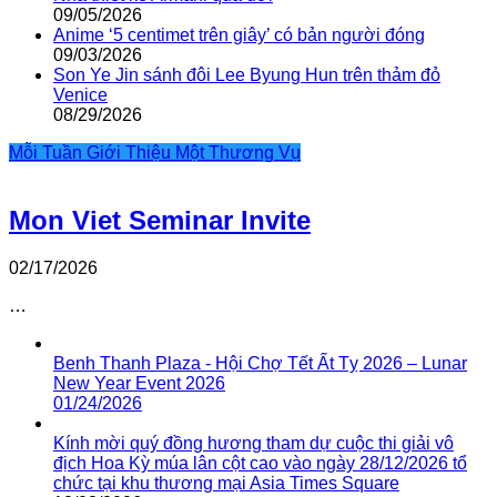
09/05/2026
Anime ‘5 centimet trên giây’ có bản người đóng
09/03/2026
Son Ye Jin sánh đôi Lee Byung Hun trên thảm đỏ
Venice
08/29/2026
Mỗi Tuần Giới Thiệu Một Thương Vụ
Mon Viet Seminar Invite
02/17/2026
…
Benh Thanh Plaza - Hội Chợ Tết Ất Tỵ 2026 – Lunar
New Year Event 2026
01/24/2026
Kính mời quý đồng hương tham dự cuộc thi giải vô
địch Hoa Kỳ múa lân cột cao vào ngày 28/12/2026 tổ
chức tại khu thương mại Asia Times Square