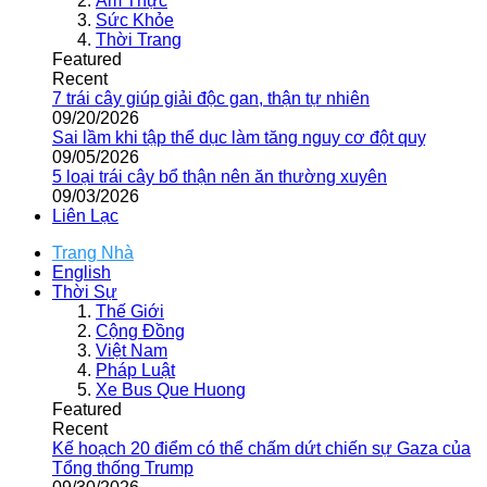
Ẩm Thực
Sức Khỏe
Thời Trang
Featured
Recent
7 trái cây giúp giải độc gan, thận tự nhiên
09/20/2026
Sai lầm khi tập thể dục làm tăng nguy cơ đột quỵ
09/05/2026
5 loại trái cây bổ thận nên ăn thường xuyên
09/03/2026
Liên Lạc
Trang Nhà
English
Thời Sự
Thế Giới
Cộng Đồng
Việt Nam
Pháp Luật
Xe Bus Que Huong
Featured
Recent
Kế hoạch 20 điểm có thể chấm dứt chiến sự Gaza của
Tổng thống Trump