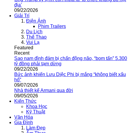
địa’
09/22/2026
Giải Trí
Điện Ảnh
Phim Trailers
Du Lịch
Thể Thao
Vui Lạ
Featured
Recent
Sao nam đình đám bị chấn động não, “bom tấn” 5.300
tỷ đồng phải tạm dừng
09/22/2026
Bức ảnh khiến Lưu Diệc Phi bị mắng “không biết xấu
hổ”
09/07/2026
Nhà thiết kế Armani qua đời
09/05/2026
Kiến Thức
Khoa Học
Kỹ Thuật
Văn Hóa
Gia Đình
Làm Đẹp