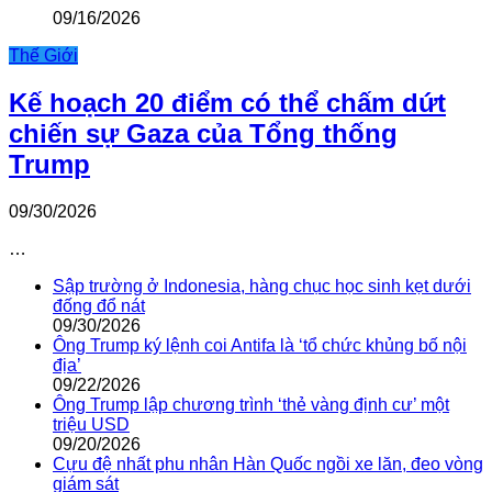
09/16/2026
Thế Giới
Kế hoạch 20 điểm có thể chấm dứt
chiến sự Gaza của Tổng thống
Trump
09/30/2026
…
Sập trường ở Indonesia, hàng chục học sinh kẹt dưới
đống đổ nát
09/30/2026
Ông Trump ký lệnh coi Antifa là ‘tổ chức khủng bố nội
địa’
09/22/2026
Ông Trump lập chương trình ‘thẻ vàng định cư’ một
triệu USD
09/20/2026
Cựu đệ nhất phu nhân Hàn Quốc ngồi xe lăn, đeo vòng
giám sát