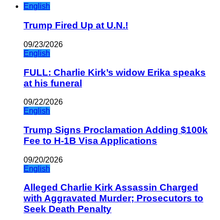
English
Trump Fired Up at U.N.!
09/23/2026
English
FULL: Charlie Kirk’s widow Erika speaks
at his funeral
09/22/2026
English
Trump Signs Proclamation Adding $100k
Fee to H-1B Visa Applications
09/20/2026
English
Alleged Charlie Kirk Assassin Charged
with Aggravated Murder; Prosecutors to
Seek Death Penalty