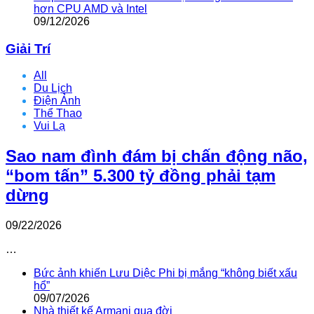
hơn CPU AMD và Intel
09/12/2026
Giải Trí
All
Du Lịch
Điện Ảnh
Thể Thao
Vui Lạ
Sao nam đình đám bị chấn động não,
“bom tấn” 5.300 tỷ đồng phải tạm
dừng
09/22/2026
…
Bức ảnh khiến Lưu Diệc Phi bị mắng “không biết xấu
hổ”
09/07/2026
Nhà thiết kế Armani qua đời