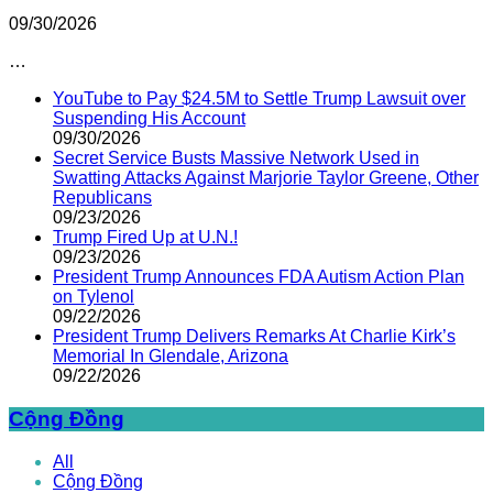
09/30/2026
…
YouTube to Pay $24.5M to Settle Trump Lawsuit over
Suspending His Account
09/30/2026
Secret Service Busts Massive Network Used in
Swatting Attacks Against Marjorie Taylor Greene, Other
Republicans
09/23/2026
Trump Fired Up at U.N.!
09/23/2026
President Trump Announces FDA Autism Action Plan
on Tylenol
09/22/2026
President Trump Delivers Remarks At Charlie Kirk’s
Memorial In Glendale, Arizona
09/22/2026
Cộng Đồng
All
Cộng Đồng