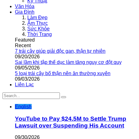
Kỹ Thuật
Văn Hóa
Gia Đình
Làm Đẹp
Ẩm Thực
Sức Khỏe
Thời Trang
Featured
Recent
7 trái cây giúp giải độc gan, thận tự nhiên
09/20/2026
Sai lầm khi tập thể dục làm tăng nguy cơ đột quỵ
09/05/2026
5 loại trái cây bổ thận nên ăn thường xuyên
09/03/2026
Liên Lạc
English
YouTube to Pay $24.5M to Settle Trump
Lawsuit over Suspending His Account
09/30/2026