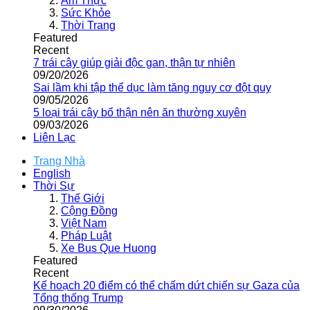
Ẩm Thực
Sức Khỏe
Thời Trang
Featured
Recent
7 trái cây giúp giải độc gan, thận tự nhiên
09/20/2026
Sai lầm khi tập thể dục làm tăng nguy cơ đột quỵ
09/05/2026
5 loại trái cây bổ thận nên ăn thường xuyên
09/03/2026
Liên Lạc
Trang Nhà
English
Thời Sự
Thế Giới
Cộng Đồng
Việt Nam
Pháp Luật
Xe Bus Que Huong
Featured
Recent
Kế hoạch 20 điểm có thể chấm dứt chiến sự Gaza của
Tổng thống Trump