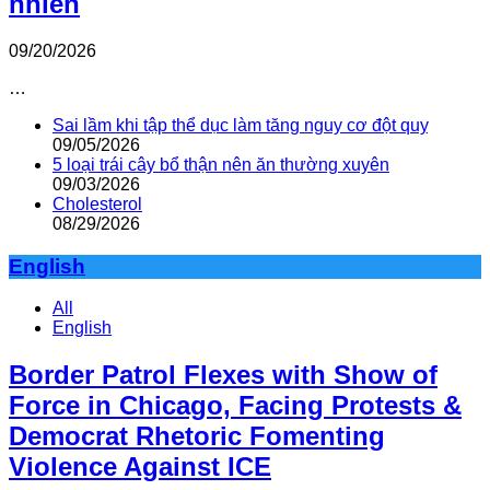
nhiên
09/20/2026
…
Sai lầm khi tập thể dục làm tăng nguy cơ đột quỵ
09/05/2026
5 loại trái cây bổ thận nên ăn thường xuyên
09/03/2026
Cholesterol
08/29/2026
English
All
English
Border Patrol Flexes with Show of
Force in Chicago, Facing Protests &
Democrat Rhetoric Fomenting
Violence Against ICE