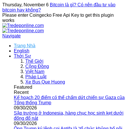
Thursday, November 6
Bitcoin là gì? Có nên đầu tư vào
bitcoin hay không?
Please enter Coingecko Free Api Key to get this plugin
works
Navigate
Trang Nhà
English
Thời Sự
Thế Giới
Cộng Đồng
Việt Nam
Pháp Luật
Xe Bus Que Huong
Featured
Recent
Kế hoạch 20 điểm có thể chấm dứt chiến sự Gaza của
Tổng thống Trump
09/30/2026
Sập trường ở Indonesia, hàng chục học sinh kẹt dưới
đống đổ nát
09/30/2026
Ông Trump ký lệnh coi Antifa là ‘tổ chức khủng bố nội