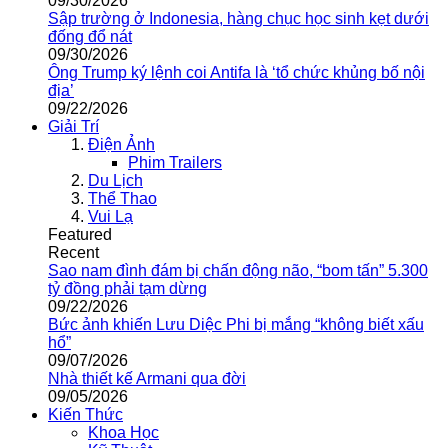
09/30/2026
Sập trường ở Indonesia, hàng chục học sinh kẹt dưới
đống đổ nát
09/30/2026
Ông Trump ký lệnh coi Antifa là ‘tổ chức khủng bố nội
địa’
09/22/2026
Giải Trí
Điện Ảnh
Phim Trailers
Du Lịch
Thể Thao
Vui Lạ
Featured
Recent
Sao nam đình đám bị chấn động não, “bom tấn” 5.300
tỷ đồng phải tạm dừng
09/22/2026
Bức ảnh khiến Lưu Diệc Phi bị mắng “không biết xấu
hổ”
09/07/2026
Nhà thiết kế Armani qua đời
09/05/2026
Kiến Thức
Khoa Học