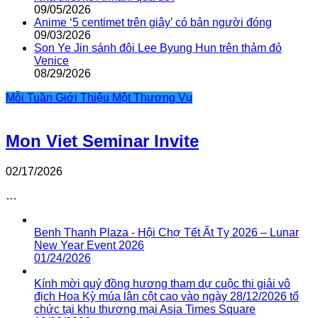
09/05/2026
Anime ‘5 centimet trên giây’ có bản người đóng
09/03/2026
Son Ye Jin sánh đôi Lee Byung Hun trên thảm đỏ
Venice
08/29/2026
Mỗi Tuần Giới Thiệu Một Thương Vụ
Mon Viet Seminar Invite
02/17/2026
…
Benh Thanh Plaza - Hội Chợ Tết Ất Tỵ 2026 – Lunar
New Year Event 2026
01/24/2026
Kính mời quý đồng hương tham dự cuộc thi giải vô
địch Hoa Kỳ múa lân cột cao vào ngày 28/12/2026 tổ
chức tại khu thương mại Asia Times Square