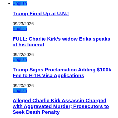
English
Trump Fired Up at U.N.!
09/23/2026
English
FULL: Charlie Kirk’s widow Erika speaks
at his funeral
09/22/2026
English
Trump Signs Proclamation Adding $100k
Fee to H-1B Visa Applications
09/20/2026
English
Alleged Charlie Kirk Assassin Charged
with Aggravated Murder; Prosecutors to
Seek Death Penalty