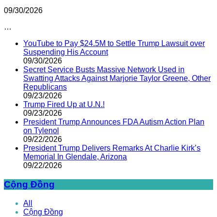
09/30/2026
…
YouTube to Pay $24.5M to Settle Trump Lawsuit over
Suspending His Account
09/30/2026
Secret Service Busts Massive Network Used in
Swatting Attacks Against Marjorie Taylor Greene, Other
Republicans
09/23/2026
Trump Fired Up at U.N.!
09/23/2026
President Trump Announces FDA Autism Action Plan
on Tylenol
09/22/2026
President Trump Delivers Remarks At Charlie Kirk’s
Memorial In Glendale, Arizona
09/22/2026
Cộng Đồng
All
Cộng Đồng