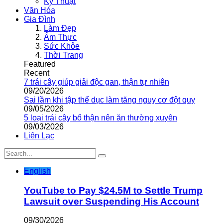
Kỹ Thuật
Văn Hóa
Gia Đình
Làm Đẹp
Ẩm Thực
Sức Khỏe
Thời Trang
Featured
Recent
7 trái cây giúp giải độc gan, thận tự nhiên
09/20/2026
Sai lầm khi tập thể dục làm tăng nguy cơ đột quỵ
09/05/2026
5 loại trái cây bổ thận nên ăn thường xuyên
09/03/2026
Liên Lạc
English
YouTube to Pay $24.5M to Settle Trump
Lawsuit over Suspending His Account
09/30/2026