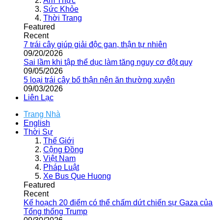
Ẩm Thực
Sức Khỏe
Thời Trang
Featured
Recent
7 trái cây giúp giải độc gan, thận tự nhiên
09/20/2026
Sai lầm khi tập thể dục làm tăng nguy cơ đột quỵ
09/05/2026
5 loại trái cây bổ thận nên ăn thường xuyên
09/03/2026
Liên Lạc
Trang Nhà
English
Thời Sự
Thế Giới
Cộng Đồng
Việt Nam
Pháp Luật
Xe Bus Que Huong
Featured
Recent
Kế hoạch 20 điểm có thể chấm dứt chiến sự Gaza của
Tổng thống Trump