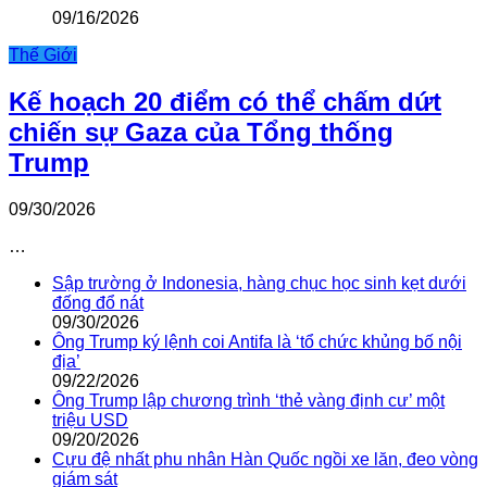
09/16/2026
Thế Giới
Kế hoạch 20 điểm có thể chấm dứt
chiến sự Gaza của Tổng thống
Trump
09/30/2026
…
Sập trường ở Indonesia, hàng chục học sinh kẹt dưới
đống đổ nát
09/30/2026
Ông Trump ký lệnh coi Antifa là ‘tổ chức khủng bố nội
địa’
09/22/2026
Ông Trump lập chương trình ‘thẻ vàng định cư’ một
triệu USD
09/20/2026
Cựu đệ nhất phu nhân Hàn Quốc ngồi xe lăn, đeo vòng
giám sát