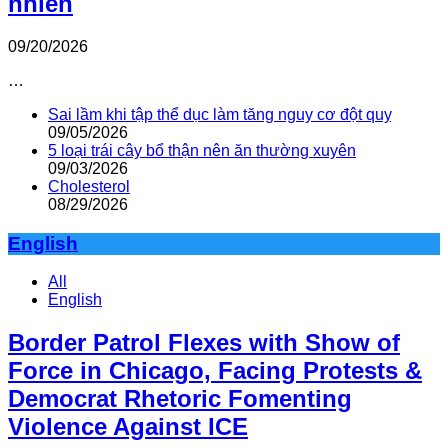
nhiên
09/20/2026
…
Sai lầm khi tập thể dục làm tăng nguy cơ đột quỵ
09/05/2026
5 loại trái cây bổ thận nên ăn thường xuyên
09/03/2026
Cholesterol
08/29/2026
English
All
English
Border Patrol Flexes with Show of
Force in Chicago, Facing Protests &
Democrat Rhetoric Fomenting
Violence Against ICE