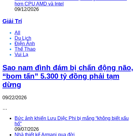
hơn CPU AMD và Intel
09/12/2026
Giải Trí
All
Du Lịch
Điện Ảnh
Thể Thao
Vui Lạ
Sao nam đình đám bị chấn động não,
“bom tấn” 5.300 tỷ đồng phải tạm
dừng
09/22/2026
…
Bức ảnh khiến Lưu Diệc Phi bị mắng “không biết xấu
hổ”
09/07/2026
Nhà thiết kế Armani qua đời