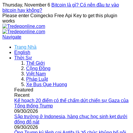
Thursday, November 6
Bitcoin là gì? Có nên đầu tư vào
bitcoin hay không?
Please enter Coingecko Free Api Key to get this plugin
works
Navigate
Trang Nhà
English
Thời Sự
Thế Giới
Cộng Đồng
Việt Nam
Pháp Luật
Xe Bus Que Huong
Featured
Recent
Kế hoạch 20 điểm có thể chấm dứt chiến sự Gaza của
Tổng thống Trump
09/30/2026
Sập trường ở Indonesia, hàng chục học sinh kẹt dưới
đống đổ nát
09/30/2026
Ông Trump ký lệnh coi Antifa là ‘tổ chức khủng bố nội