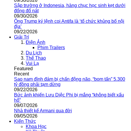
09/30/2026
Sập trường ở Indonesia, hàng chục học sinh kẹt dưới
đống đổ nát
09/30/2026
Ông Trump ký lệnh coi Antifa là ‘tổ chức khủng bố nội
địa’
09/22/2026
Giải Trí
Điện Ảnh
Phim Trailers
Du Lịch
Thể Thao
Vui Lạ
Featured
Recent
Sao nam đình đám bị chấn động não, “bom tấn” 5.300
tỷ đồng phải tạm dừng
09/22/2026
Bức ảnh khiến Lưu Diệc Phi bị mắng “không biết xấu
hổ”
09/07/2026
Nhà thiết kế Armani qua đời
09/05/2026
Kiến Thức
Khoa Học