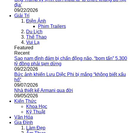
địa’
09/22/2026
Giải Trí
Điện Ảnh
Phim Trailers
Du Lịch
Thể Thao
Vui Lạ
Featured
Recent
Sao nam đình đám bị chấn động não, “bom tấn” 5.300
tỷ đồng phải tạm dừng
09/22/2026
Bức ảnh khiến Lưu Diệc Phi bị mắng “không biết xấu
hổ”
09/07/2026
Nhà thiết kế Armani qua đời
09/05/2026
Kiến Thức
Khoa Học
Kỹ Thuật
Văn Hóa
Gia Đình
Làm Đẹp