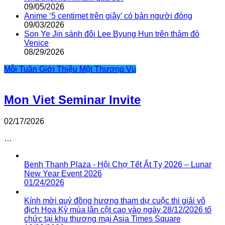
09/05/2026
Anime ‘5 centimet trên giây’ có bản người đóng
09/03/2026
Son Ye Jin sánh đôi Lee Byung Hun trên thảm đỏ
Venice
08/29/2026
Mỗi Tuần Giới Thiệu Một Thương Vụ
Mon Viet Seminar Invite
02/17/2026
…
Benh Thanh Plaza - Hội Chợ Tết Ất Tỵ 2026 – Lunar
New Year Event 2026
01/24/2026
Kính mời quý đồng hương tham dự cuộc thi giải vô
địch Hoa Kỳ múa lân cột cao vào ngày 28/12/2026 tổ
chức tại khu thương mại Asia Times Square