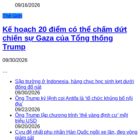
09/16/2026
Thế Giới
Kế hoạch 20 điểm có thể chấm dứt
chiến sự Gaza của Tổng thống
Trump
09/30/2026
…
Sập trường ở Indonesia, hàng chục học sinh kẹt dưới
đống đổ nát
09/30/2026
Ông Trump ký lệnh coi Antifa là ‘tổ chức khủng bố nội
địa’
09/22/2026
Ông Trump lập chương trình ‘thẻ vàng định cư’ một
triệu USD
09/20/2026
Cựu đệ nhất phu nhân Hàn Quốc ngồi xe lăn, đeo vòng
giám sát