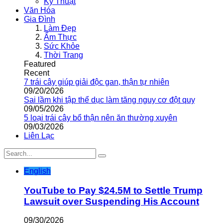
Kỹ Thuật
Văn Hóa
Gia Đình
Làm Đẹp
Ẩm Thực
Sức Khỏe
Thời Trang
Featured
Recent
7 trái cây giúp giải độc gan, thận tự nhiên
09/20/2026
Sai lầm khi tập thể dục làm tăng nguy cơ đột quỵ
09/05/2026
5 loại trái cây bổ thận nên ăn thường xuyên
09/03/2026
Liên Lạc
English
YouTube to Pay $24.5M to Settle Trump
Lawsuit over Suspending His Account
09/30/2026