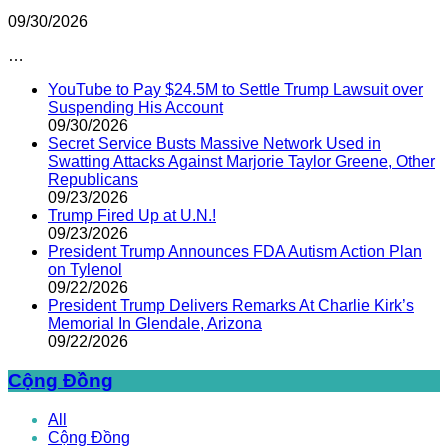
09/30/2026
…
YouTube to Pay $24.5M to Settle Trump Lawsuit over
Suspending His Account
09/30/2026
Secret Service Busts Massive Network Used in
Swatting Attacks Against Marjorie Taylor Greene, Other
Republicans
09/23/2026
Trump Fired Up at U.N.!
09/23/2026
President Trump Announces FDA Autism Action Plan
on Tylenol
09/22/2026
President Trump Delivers Remarks At Charlie Kirk’s
Memorial In Glendale, Arizona
09/22/2026
Cộng Đồng
All
Cộng Đồng