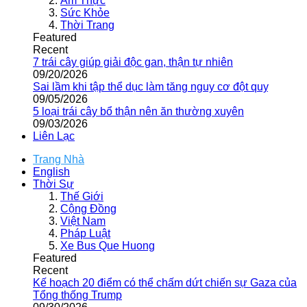
Ẩm Thực
Sức Khỏe
Thời Trang
Featured
Recent
7 trái cây giúp giải độc gan, thận tự nhiên
09/20/2026
Sai lầm khi tập thể dục làm tăng nguy cơ đột quỵ
09/05/2026
5 loại trái cây bổ thận nên ăn thường xuyên
09/03/2026
Liên Lạc
Trang Nhà
English
Thời Sự
Thế Giới
Cộng Đồng
Việt Nam
Pháp Luật
Xe Bus Que Huong
Featured
Recent
Kế hoạch 20 điểm có thể chấm dứt chiến sự Gaza của
Tổng thống Trump