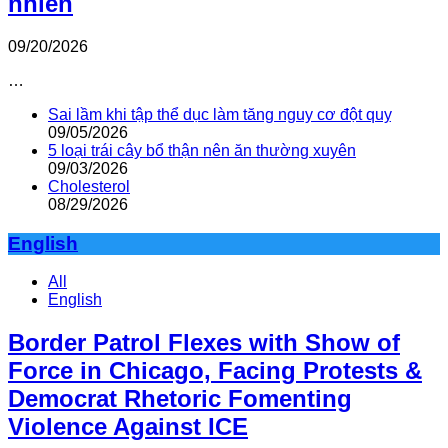
nhiên
09/20/2026
…
Sai lầm khi tập thể dục làm tăng nguy cơ đột quỵ
09/05/2026
5 loại trái cây bổ thận nên ăn thường xuyên
09/03/2026
Cholesterol
08/29/2026
English
All
English
Border Patrol Flexes with Show of
Force in Chicago, Facing Protests &
Democrat Rhetoric Fomenting
Violence Against ICE