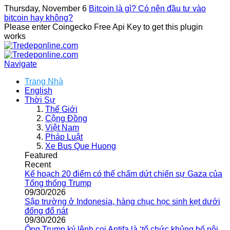
Thursday, November 6
Bitcoin là gì? Có nên đầu tư vào
bitcoin hay không?
Please enter Coingecko Free Api Key to get this plugin
works
Navigate
Trang Nhà
English
Thời Sự
Thế Giới
Cộng Đồng
Việt Nam
Pháp Luật
Xe Bus Que Huong
Featured
Recent
Kế hoạch 20 điểm có thể chấm dứt chiến sự Gaza của
Tổng thống Trump
09/30/2026
Sập trường ở Indonesia, hàng chục học sinh kẹt dưới
đống đổ nát
09/30/2026
Ông Trump ký lệnh coi Antifa là ‘tổ chức khủng bố nội