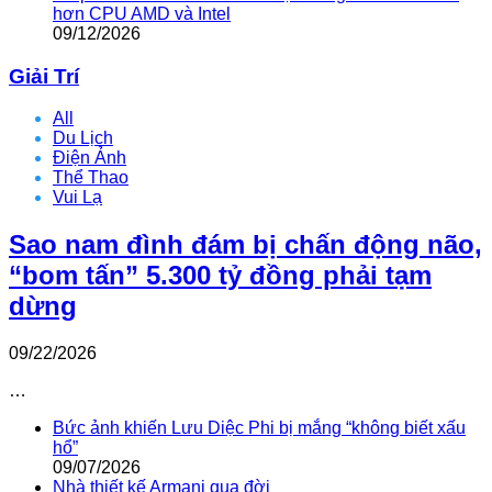
hơn CPU AMD và Intel
09/12/2026
Giải Trí
All
Du Lịch
Điện Ảnh
Thể Thao
Vui Lạ
Sao nam đình đám bị chấn động não,
“bom tấn” 5.300 tỷ đồng phải tạm
dừng
09/22/2026
…
Bức ảnh khiến Lưu Diệc Phi bị mắng “không biết xấu
hổ”
09/07/2026
Nhà thiết kế Armani qua đời