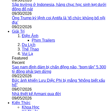
09/30/2026
Sập trường ở Indonesia, hàng chục học sinh kẹt dưới
đống đổ nát
09/30/2026
Ông Trump ký lệnh coi Antifa là ‘tổ chức khủng bố nội
địa’
09/22/2026
Giải Trí
Điện Ảnh
Phim Trailers
Du Lịch
Thể Thao
Vui Lạ
Featured
Recent
Sao nam đình đám bị chấn động não, “bom tấn” 5.300
tỷ đồng phải tạm dừng
09/22/2026
Bức ảnh khiến Lưu Diệc Phi bị mắng “không biết xấu
hổ”
09/07/2026
Nhà thiết kế Armani qua đời
09/05/2026
Kiến Thức
Khoa Học