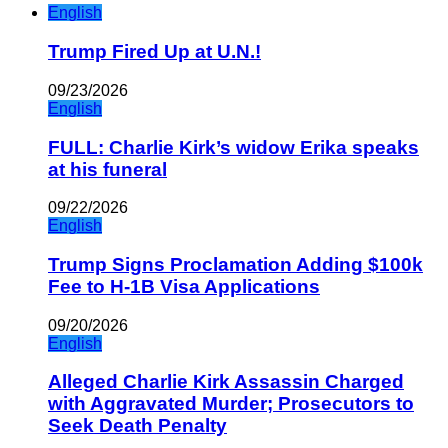
English
Trump Fired Up at U.N.!
09/23/2026
English
FULL: Charlie Kirk’s widow Erika speaks
at his funeral
09/22/2026
English
Trump Signs Proclamation Adding $100k
Fee to H-1B Visa Applications
09/20/2026
English
Alleged Charlie Kirk Assassin Charged
with Aggravated Murder; Prosecutors to
Seek Death Penalty