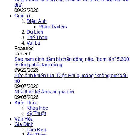
địa’
09/22/2026
Giải Trí
Điện Ảnh
Phim Trailers
Du Lịch
Thể Thao
Vui Lạ
Featured
Recent
Sao nam đình đám bị chấn động não, “bom tấn” 5.300
tỷ đồng phải tạm dừng
09/22/2026
Bức ảnh khiến Lưu Diệc Phi bị mắng “không biết xấu
hổ”
09/07/2026
Nhà thiết kế Armani qua đời
09/05/2026
Kiến Thức
Khoa Học
Kỹ Thuật
Văn Hóa
Gia Đình
Làm Đẹp