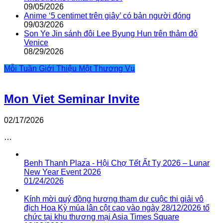
09/05/2026
Anime ‘5 centimet trên giây’ có bản người đóng
09/03/2026
Son Ye Jin sánh đôi Lee Byung Hun trên thảm đỏ
Venice
08/29/2026
Mỗi Tuần Giới Thiệu Một Thương Vụ
Mon Viet Seminar Invite
02/17/2026
…
Benh Thanh Plaza - Hội Chợ Tết Ất Tỵ 2026 – Lunar
New Year Event 2026
01/24/2026
Kính mời quý đồng hương tham dự cuộc thi giải vô
địch Hoa Kỳ múa lân cột cao vào ngày 28/12/2026 tổ
chức tại khu thương mại Asia Times Square