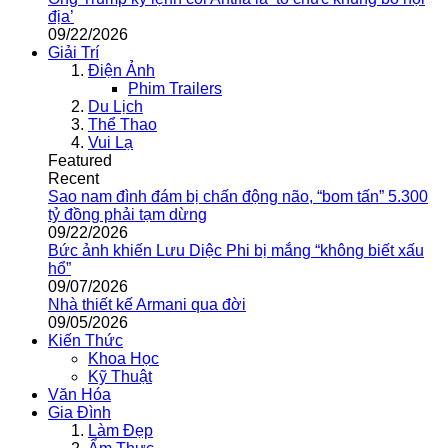
địa’
09/22/2026
Giải Trí
Điện Ảnh
Phim Trailers
Du Lịch
Thể Thao
Vui Lạ
Featured
Recent
Sao nam đình đám bị chấn động não, “bom tấn” 5.300
tỷ đồng phải tạm dừng
09/22/2026
Bức ảnh khiến Lưu Diệc Phi bị mắng “không biết xấu
hổ”
09/07/2026
Nhà thiết kế Armani qua đời
09/05/2026
Kiến Thức
Khoa Học
Kỹ Thuật
Văn Hóa
Gia Đình
Làm Đẹp