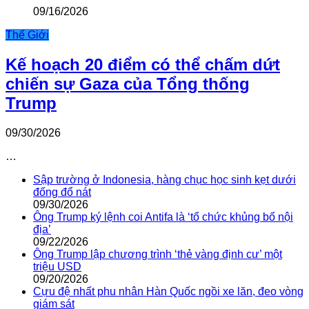
09/16/2026
Thế Giới
Kế hoạch 20 điểm có thể chấm dứt
chiến sự Gaza của Tổng thống
Trump
09/30/2026
…
Sập trường ở Indonesia, hàng chục học sinh kẹt dưới
đống đổ nát
09/30/2026
Ông Trump ký lệnh coi Antifa là ‘tổ chức khủng bố nội
địa’
09/22/2026
Ông Trump lập chương trình ‘thẻ vàng định cư’ một
triệu USD
09/20/2026
Cựu đệ nhất phu nhân Hàn Quốc ngồi xe lăn, đeo vòng
giám sát