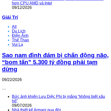
hơn CPU AMD và Intel
09/12/2026
Giải Trí
All
Du Lịch
Điện Ảnh
Thể Thao
Vui Lạ
Sao nam đình đám bị chấn động não,
“bom tấn” 5.300 tỷ đồng phải tạm
dừng
09/22/2026
…
Bức ảnh khiến Lưu Diệc Phi bị mắng “không biết xấu
hổ”
09/07/2026
Nhà thiết kế Armani qua đời