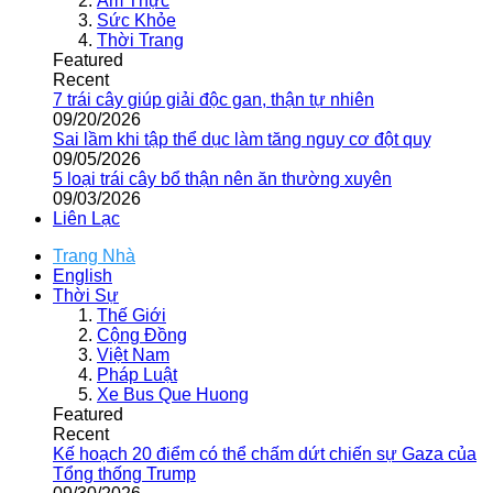
Ẩm Thực
Sức Khỏe
Thời Trang
Featured
Recent
7 trái cây giúp giải độc gan, thận tự nhiên
09/20/2026
Sai lầm khi tập thể dục làm tăng nguy cơ đột quỵ
09/05/2026
5 loại trái cây bổ thận nên ăn thường xuyên
09/03/2026
Liên Lạc
Trang Nhà
English
Thời Sự
Thế Giới
Cộng Đồng
Việt Nam
Pháp Luật
Xe Bus Que Huong
Featured
Recent
Kế hoạch 20 điểm có thể chấm dứt chiến sự Gaza của
Tổng thống Trump