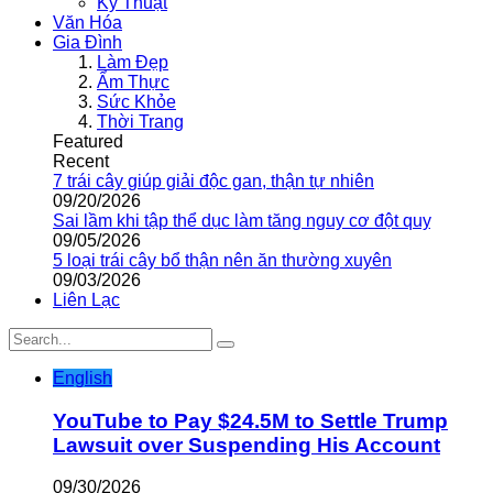
Kỹ Thuật
Văn Hóa
Gia Đình
Làm Đẹp
Ẩm Thực
Sức Khỏe
Thời Trang
Featured
Recent
7 trái cây giúp giải độc gan, thận tự nhiên
09/20/2026
Sai lầm khi tập thể dục làm tăng nguy cơ đột quỵ
09/05/2026
5 loại trái cây bổ thận nên ăn thường xuyên
09/03/2026
Liên Lạc
English
YouTube to Pay $24.5M to Settle Trump
Lawsuit over Suspending His Account
09/30/2026