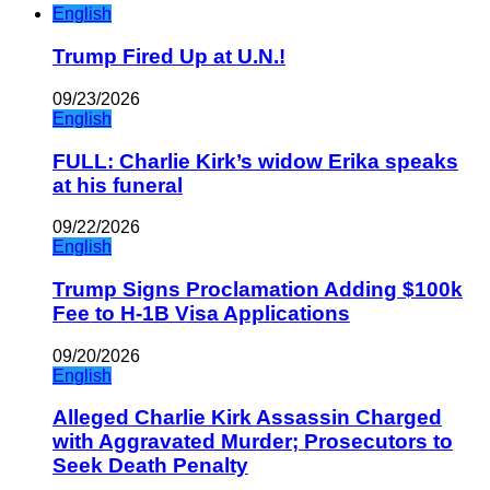
English
Trump Fired Up at U.N.!
09/23/2026
English
FULL: Charlie Kirk’s widow Erika speaks
at his funeral
09/22/2026
English
Trump Signs Proclamation Adding $100k
Fee to H-1B Visa Applications
09/20/2026
English
Alleged Charlie Kirk Assassin Charged
with Aggravated Murder; Prosecutors to
Seek Death Penalty