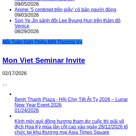
09/05/2026
Anime ‘5 centimet trên giây’ có bản người đóng
09/03/2026
Son Ye Jin sánh đôi Lee Byung Hun trên thảm đỏ
Venice
08/29/2026
Mỗi Tuần Giới Thiệu Một Thương Vụ
Mon Viet Seminar Invite
02/17/2026
…
Benh Thanh Plaza - Hội Chợ Tết Ất Tỵ 2026 – Lunar
New Year Event 2026
01/24/2026
Kính mời quý đồng hương tham dự cuộc thi giải vô
địch Hoa Kỳ múa lân cột cao vào ngày 28/12/2026 tổ
chức tại khu thương mại Asia Times Square