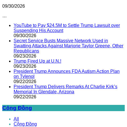
09/30/2026
…
YouTube to Pay $24.5M to Settle Trump Lawsuit over
Suspending His Account
09/30/2026
Secret Service Busts Massive Network Used in
Swatting Attacks Against Marjorie Taylor Greene, Other
Republicans
09/23/2026
Trump Fired Up at U.N.!
09/23/2026
President Trump Announces FDA Autism Action Plan
on Tylenol
09/22/2026
President Trump Delivers Remarks At Charlie Kirk’s
Memorial In Glendale, Arizona
09/22/2026
Cộng Đồng
All
Cộng Đồng