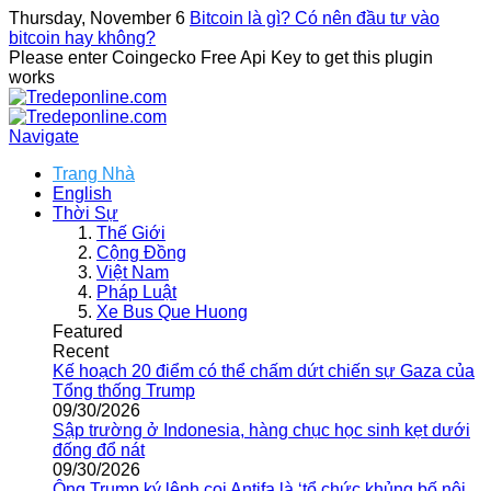
Thursday, November 6
Bitcoin là gì? Có nên đầu tư vào
bitcoin hay không?
Please enter Coingecko Free Api Key to get this plugin
works
Navigate
Trang Nhà
English
Thời Sự
Thế Giới
Cộng Đồng
Việt Nam
Pháp Luật
Xe Bus Que Huong
Featured
Recent
Kế hoạch 20 điểm có thể chấm dứt chiến sự Gaza của
Tổng thống Trump
09/30/2026
Sập trường ở Indonesia, hàng chục học sinh kẹt dưới
đống đổ nát
09/30/2026
Ông Trump ký lệnh coi Antifa là ‘tổ chức khủng bố nội