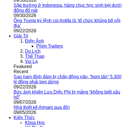
09/30/2026
Sập trường ở Indonesia, hàng chục học sinh kẹt dưới
đống đổ nát
09/30/2026
Ông Trump ký lệnh coi Antifa là ‘tổ chức khủng bố nội
địa’
09/22/2026
Giải Trí
Điện Ảnh
Phim Trailers
Du Lịch
Thể Thao
Vui Lạ
Featured
Recent
Sao nam đình đám bị chấn động não, “bom tấn” 5.300
tỷ đồng phải tạm dừng
09/22/2026
Bức ảnh khiến Lưu Diệc Phi bị mắng “không biết xấu
hổ”
09/07/2026
Nhà thiết kế Armani qua đời
09/05/2026
Kiến Thức
Khoa Học