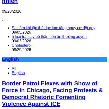
nhiên
09/20/2026
…
Sai lầm khi tập thể dục làm tăng nguy cơ đột quỵ
09/05/2026
5 loại trái cây bổ thận nên ăn thường xuyên
09/03/2026
Cholesterol
08/29/2026
English
All
English
Border Patrol Flexes with Show of
Force in Chicago, Facing Protests &
Democrat Rhetoric Fomenting
Violence Against ICE