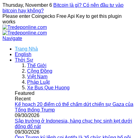
Thursday, November 6
Bitcoin là gì? Có nên đầu tư vào
bitcoin hay không?
Please enter Coingecko Free Api Key to get this plugin
works
Navigate
Trang Nhà
English
Thời Sự
Thế Giới
Cộng Đồng
Việt Nam
Pháp Luật
Xe Bus Que Huong
Featured
Recent
Kế hoạch 20 điểm có thể chấm dứt chiến sự Gaza của
Tổng thống Trump
09/30/2026
Sập trường ở Indonesia, hàng chục học sinh kẹt dưới
đống đổ nát
09/30/2026
Ông Trump ký lệnh coi Antifa là ‘tổ chức khủng bố nội