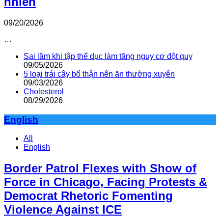
nhiên
09/20/2026
…
Sai lầm khi tập thể dục làm tăng nguy cơ đột quỵ
09/05/2026
5 loại trái cây bổ thận nên ăn thường xuyên
09/03/2026
Cholesterol
08/29/2026
English
All
English
Border Patrol Flexes with Show of
Force in Chicago, Facing Protests &
Democrat Rhetoric Fomenting
Violence Against ICE