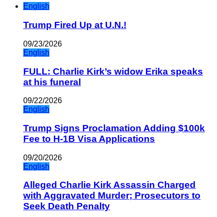
English
Trump Fired Up at U.N.!
09/23/2026
English
FULL: Charlie Kirk’s widow Erika speaks
at his funeral
09/22/2026
English
Trump Signs Proclamation Adding $100k
Fee to H-1B Visa Applications
09/20/2026
English
Alleged Charlie Kirk Assassin Charged
with Aggravated Murder; Prosecutors to
Seek Death Penalty