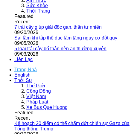
Ẩm Thực
Sức Khỏe
Thời Trang
Featured
Recent
7 trái cây giúp giải độc gan, thận tự nhiên
09/20/2026
Sai lầm khi tập thể dục làm tăng nguy cơ đột quỵ
09/05/2026
5 loại trái cây bổ thận nên ăn thường xuyên
09/03/2026
Liên Lạc
Trang Nhà
English
Thời Sự
Thế Giới
Cộng Đồng
Việt Nam
Pháp Luật
Xe Bus Que Huong
Featured
Recent
Kế hoạch 20 điểm có thể chấm dứt chiến sự Gaza của
Tổng thống Trump