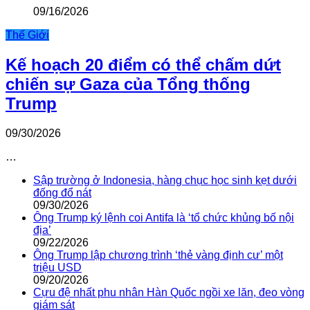
09/16/2026
Thế Giới
Kế hoạch 20 điểm có thể chấm dứt
chiến sự Gaza của Tổng thống
Trump
09/30/2026
…
Sập trường ở Indonesia, hàng chục học sinh kẹt dưới
đống đổ nát
09/30/2026
Ông Trump ký lệnh coi Antifa là ‘tổ chức khủng bố nội
địa’
09/22/2026
Ông Trump lập chương trình ‘thẻ vàng định cư’ một
triệu USD
09/20/2026
Cựu đệ nhất phu nhân Hàn Quốc ngồi xe lăn, đeo vòng
giám sát