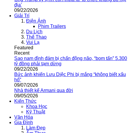
địa’
09/22/2026
Giải Trí
Điện Ảnh
Phim Trailers
Du Lịch
Thể Thao
Vui Lạ
Featured
Recent
Sao nam đình đám bị chấn động não, “bom tấn” 5.300
tỷ đồng phải tạm dừng
09/22/2026
Bức ảnh khiến Lưu Diệc Phi bị mắng “không biết xấu
hổ”
09/07/2026
Nhà thiết kế Armani qua đời
09/05/2026
Kiến Thức
Khoa Học
Kỹ Thuật
Văn Hóa
Gia Đình
Làm Đẹp