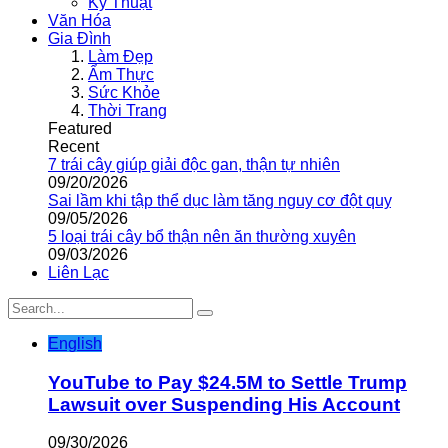
Kỹ Thuật
Văn Hóa
Gia Đình
Làm Đẹp
Ẩm Thực
Sức Khỏe
Thời Trang
Featured
Recent
7 trái cây giúp giải độc gan, thận tự nhiên
09/20/2026
Sai lầm khi tập thể dục làm tăng nguy cơ đột quỵ
09/05/2026
5 loại trái cây bổ thận nên ăn thường xuyên
09/03/2026
Liên Lạc
English
YouTube to Pay $24.5M to Settle Trump
Lawsuit over Suspending His Account
09/30/2026