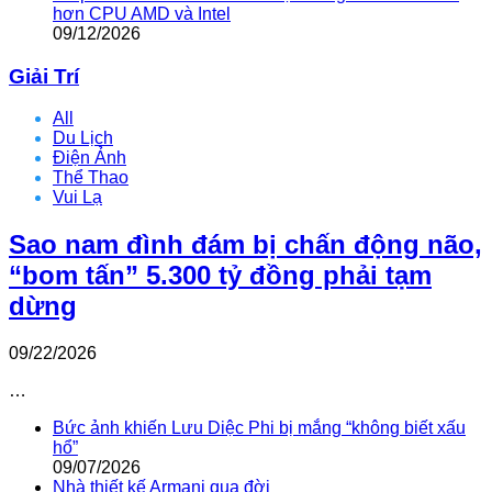
hơn CPU AMD và Intel
09/12/2026
Giải Trí
All
Du Lịch
Điện Ảnh
Thể Thao
Vui Lạ
Sao nam đình đám bị chấn động não,
“bom tấn” 5.300 tỷ đồng phải tạm
dừng
09/22/2026
…
Bức ảnh khiến Lưu Diệc Phi bị mắng “không biết xấu
hổ”
09/07/2026
Nhà thiết kế Armani qua đời