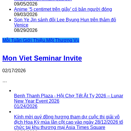
09/05/2026
Anime ‘5 centimet trên giây’ có bản người đóng
09/03/2026
Son Ye Jin sánh đôi Lee Byung Hun trên thảm đỏ
Venice
08/29/2026
Mỗi Tuần Giới Thiệu Một Thương Vụ
Mon Viet Seminar Invite
02/17/2026
…
Benh Thanh Plaza - Hội Chợ Tết Ất Tỵ 2026 – Lunar
New Year Event 2026
01/24/2026
Kính mời quý đồng hương tham dự cuộc thi giải vô
địch Hoa Kỳ múa lân cột cao vào ngày 28/12/2026 tổ
chức tại khu thương mại Asia Times Square