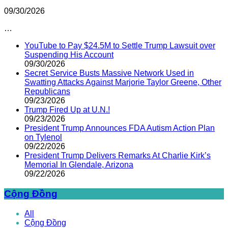
09/30/2026
…
YouTube to Pay $24.5M to Settle Trump Lawsuit over
Suspending His Account
09/30/2026
Secret Service Busts Massive Network Used in
Swatting Attacks Against Marjorie Taylor Greene, Other
Republicans
09/23/2026
Trump Fired Up at U.N.!
09/23/2026
President Trump Announces FDA Autism Action Plan
on Tylenol
09/22/2026
President Trump Delivers Remarks At Charlie Kirk’s
Memorial In Glendale, Arizona
09/22/2026
Cộng Đồng
All
Cộng Đồng