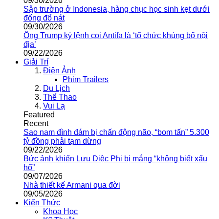
09/30/2026
Sập trường ở Indonesia, hàng chục học sinh kẹt dưới
đống đổ nát
09/30/2026
Ông Trump ký lệnh coi Antifa là ‘tổ chức khủng bố nội
địa’
09/22/2026
Giải Trí
Điện Ảnh
Phim Trailers
Du Lịch
Thể Thao
Vui Lạ
Featured
Recent
Sao nam đình đám bị chấn động não, “bom tấn” 5.300
tỷ đồng phải tạm dừng
09/22/2026
Bức ảnh khiến Lưu Diệc Phi bị mắng “không biết xấu
hổ”
09/07/2026
Nhà thiết kế Armani qua đời
09/05/2026
Kiến Thức
Khoa Học