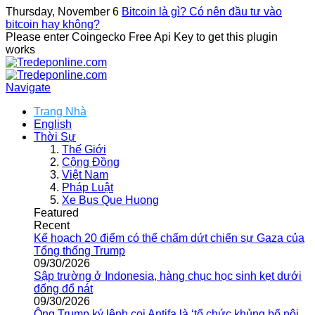
Thursday, November 6
Bitcoin là gì? Có nên đầu tư vào
bitcoin hay không?
Please enter Coingecko Free Api Key to get this plugin
works
Navigate
Trang Nhà
English
Thời Sự
Thế Giới
Cộng Đồng
Việt Nam
Pháp Luật
Xe Bus Que Huong
Featured
Recent
Kế hoạch 20 điểm có thể chấm dứt chiến sự Gaza của
Tổng thống Trump
09/30/2026
Sập trường ở Indonesia, hàng chục học sinh kẹt dưới
đống đổ nát
09/30/2026
Ông Trump ký lệnh coi Antifa là ‘tổ chức khủng bố nội