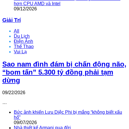
hơn CPU AMD và Intel
09/12/2026
Giải Trí
All
Du Lịch
Điện Ảnh
Thể Thao
Vui Lạ
Sao nam đình đám bị chấn động não,
“bom tấn” 5.300 tỷ đồng phải tạm
dừng
09/22/2026
…
Bức ảnh khiến Lưu Diệc Phi bị mắng “không biết xấu
hổ”
09/07/2026
Nhà thiết kế Armani qua đời