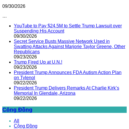
09/30/2026
…
YouTube to Pay $24.5M to Settle Trump Lawsuit over
Suspending His Account
09/30/2026
Secret Service Busts Massive Network Used in
Swatting Attacks Against Marjorie Taylor Greene, Other
Republicans
09/23/2026
Trump Fired Up at U.N.!
09/23/2026
President Trump Announces FDA Autism Action Plan
on Tylenol
09/22/2026
President Trump Delivers Remarks At Charlie Kirk’s
Memorial In Glendale, Arizona
09/22/2026
Cộng Đồng
All
Cộng Đồng