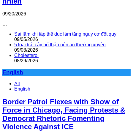
nhiên
09/20/2026
…
Sai lầm khi tập thể dục làm tăng nguy cơ đột quỵ
09/05/2026
5 loại trái cây bổ thận nên ăn thường xuyên
09/03/2026
Cholesterol
08/29/2026
English
All
English
Border Patrol Flexes with Show of
Force in Chicago, Facing Protests &
Democrat Rhetoric Fomenting
Violence Against ICE