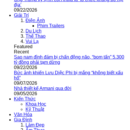
địa’
09/22/2026
Giải Trí
Điện Ảnh
Phim Trailers
Du Lịch
Thể Thao
Vui Lạ
Featured
Recent
Sao nam đình đám bị chấn động não, “bom tấn” 5.300
tỷ đồng phải tạm dừng
09/22/2026
Bức ảnh khiến Lưu Diệc Phi bị mắng “không biết xấu
hổ”
09/07/2026
Nhà thiết kế Armani qua đời
09/05/2026
Kiến Thức
Khoa Học
Kỹ Thuật
Văn Hóa
Gia Đình
Làm Đẹp