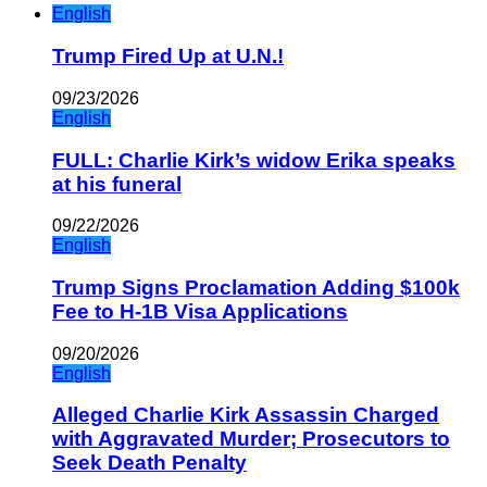
English
Trump Fired Up at U.N.!
09/23/2026
English
FULL: Charlie Kirk’s widow Erika speaks
at his funeral
09/22/2026
English
Trump Signs Proclamation Adding $100k
Fee to H-1B Visa Applications
09/20/2026
English
Alleged Charlie Kirk Assassin Charged
with Aggravated Murder; Prosecutors to
Seek Death Penalty