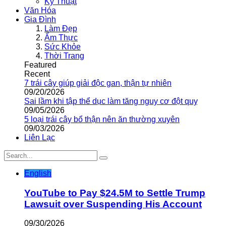
Kỹ Thuật
Văn Hóa
Gia Đình
Làm Đẹp
Ẩm Thực
Sức Khỏe
Thời Trang
Featured
Recent
7 trái cây giúp giải độc gan, thận tự nhiên
09/20/2026
Sai lầm khi tập thể dục làm tăng nguy cơ đột quỵ
09/05/2026
5 loại trái cây bổ thận nên ăn thường xuyên
09/03/2026
Liên Lạc
English
YouTube to Pay $24.5M to Settle Trump
Lawsuit over Suspending His Account
09/30/2026