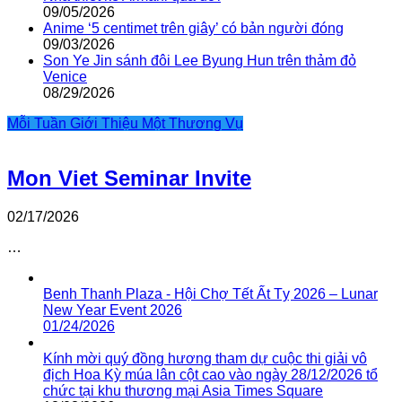
09/05/2026
Anime ‘5 centimet trên giây’ có bản người đóng
09/03/2026
Son Ye Jin sánh đôi Lee Byung Hun trên thảm đỏ
Venice
08/29/2026
Mỗi Tuần Giới Thiệu Một Thương Vụ
Mon Viet Seminar Invite
02/17/2026
…
Benh Thanh Plaza - Hội Chợ Tết Ất Tỵ 2026 – Lunar
New Year Event 2026
01/24/2026
Kính mời quý đồng hương tham dự cuộc thi giải vô
địch Hoa Kỳ múa lân cột cao vào ngày 28/12/2026 tổ
chức tại khu thương mại Asia Times Square