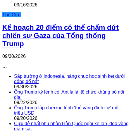
09/16/2026
Thế Giới
Kế hoạch 20 điểm có thể chấm dứt
chiến sự Gaza của Tổng thống
Trump
09/30/2026
…
Sập trường ở Indonesia, hàng chục học sinh kẹt dưới
đống đổ nát
09/30/2026
Ông Trump ký lệnh coi Antifa là ‘tổ chức khủng bố nội
địa’
09/22/2026
Ông Trump lập chương trình ‘thẻ vàng định cư’ một
triệu USD
09/20/2026
Cựu đệ nhất phu nhân Hàn Quốc ngồi xe lăn, đeo vòng
giám sát