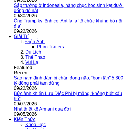
09/30/2026
Sập trường ở Indonesia, hàng chục học sinh kẹt dưới
đống đổ nát
09/30/2026
Ông Trump ký lệnh coi Antifa là ‘tổ chức khủng bố nội
địa’
09/22/2026
Giải Trí
Điện Ảnh
Phim Trailers
Du Lịch
Thể Thao
Vui Lạ
Featured
Recent
Sao nam đình đám bị chấn động não, “bom tấn” 5.300
tỷ đồng phải tạm dừng
09/22/2026
Bức ảnh khiến Lưu Diệc Phi bị mắng “không biết xấu
hổ”
09/07/2026
Nhà thiết kế Armani qua đời
09/05/2026
Kiến Thức
Khoa Học