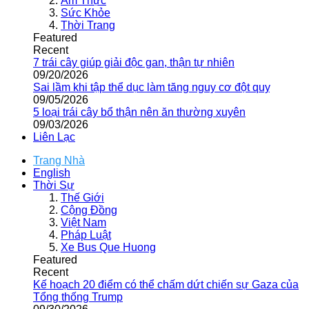
Ẩm Thực
Sức Khỏe
Thời Trang
Featured
Recent
7 trái cây giúp giải độc gan, thận tự nhiên
09/20/2026
Sai lầm khi tập thể dục làm tăng nguy cơ đột quỵ
09/05/2026
5 loại trái cây bổ thận nên ăn thường xuyên
09/03/2026
Liên Lạc
Trang Nhà
English
Thời Sự
Thế Giới
Cộng Đồng
Việt Nam
Pháp Luật
Xe Bus Que Huong
Featured
Recent
Kế hoạch 20 điểm có thể chấm dứt chiến sự Gaza của
Tổng thống Trump