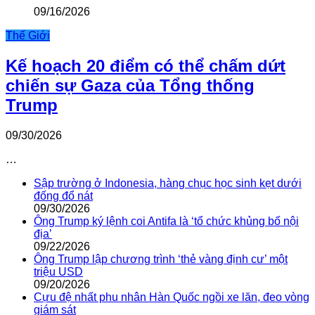
09/16/2026
Thế Giới
Kế hoạch 20 điểm có thể chấm dứt
chiến sự Gaza của Tổng thống
Trump
09/30/2026
…
Sập trường ở Indonesia, hàng chục học sinh kẹt dưới
đống đổ nát
09/30/2026
Ông Trump ký lệnh coi Antifa là ‘tổ chức khủng bố nội
địa’
09/22/2026
Ông Trump lập chương trình ‘thẻ vàng định cư’ một
triệu USD
09/20/2026
Cựu đệ nhất phu nhân Hàn Quốc ngồi xe lăn, đeo vòng
giám sát