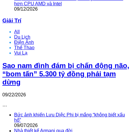
hơn CPU AMD và Intel
09/12/2026
Giải Trí
All
Du Lịch
Điện Ảnh
Thể Thao
Vui Lạ
Sao nam đình đám bị chấn động não,
“bom tấn” 5.300 tỷ đồng phải tạm
dừng
09/22/2026
…
Bức ảnh khiến Lưu Diệc Phi bị mắng “không biết xấu
hổ”
09/07/2026
Nhà thiết kế Armani qua đời