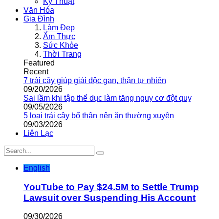
Kỹ Thuật
Văn Hóa
Gia Đình
Làm Đẹp
Ẩm Thực
Sức Khỏe
Thời Trang
Featured
Recent
7 trái cây giúp giải độc gan, thận tự nhiên
09/20/2026
Sai lầm khi tập thể dục làm tăng nguy cơ đột quỵ
09/05/2026
5 loại trái cây bổ thận nên ăn thường xuyên
09/03/2026
Liên Lạc
English
YouTube to Pay $24.5M to Settle Trump
Lawsuit over Suspending His Account
09/30/2026