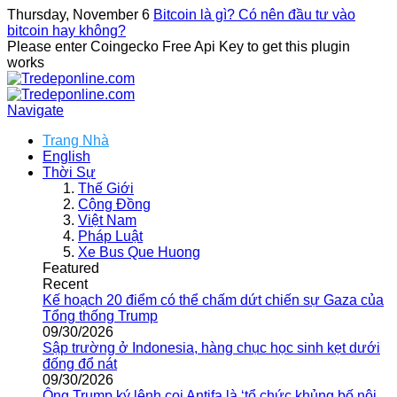
Thursday, November 6
Bitcoin là gì? Có nên đầu tư vào
bitcoin hay không?
Please enter Coingecko Free Api Key to get this plugin
works
Navigate
Trang Nhà
English
Thời Sự
Thế Giới
Cộng Đồng
Việt Nam
Pháp Luật
Xe Bus Que Huong
Featured
Recent
Kế hoạch 20 điểm có thể chấm dứt chiến sự Gaza của
Tổng thống Trump
09/30/2026
Sập trường ở Indonesia, hàng chục học sinh kẹt dưới
đống đổ nát
09/30/2026
Ông Trump ký lệnh coi Antifa là ‘tổ chức khủng bố nội