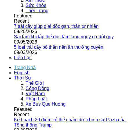
Ẩm Thực
Sức Khỏe
Thời Trang
Featured
Recent
7 trái cây giúp giải độc gan, thận tự nhiên
09/20/2026
Sai lầm khi tập thể dục làm tăng nguy cơ đột quỵ
09/05/2026
5 loại trái cây bổ thận nên ăn thường xuyên
09/03/2026
Liên Lạc
Trang Nhà
English
Thời Sự
Thế Giới
Cộng Đồng
Việt Nam
Pháp Luật
Xe Bus Que Huong
Featured
Recent
Kế hoạch 20 điểm có thể chấm dứt chiến sự Gaza của
Tổng thống Trump