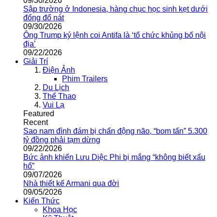
09/30/2026
Sập trường ở Indonesia, hàng chục học sinh kẹt dưới
đống đổ nát
09/30/2026
Ông Trump ký lệnh coi Antifa là ‘tổ chức khủng bố nội
địa’
09/22/2026
Giải Trí
Điện Ảnh
Phim Trailers
Du Lịch
Thể Thao
Vui Lạ
Featured
Recent
Sao nam đình đám bị chấn động não, “bom tấn” 5.300
tỷ đồng phải tạm dừng
09/22/2026
Bức ảnh khiến Lưu Diệc Phi bị mắng “không biết xấu
hổ”
09/07/2026
Nhà thiết kế Armani qua đời
09/05/2026
Kiến Thức
Khoa Học