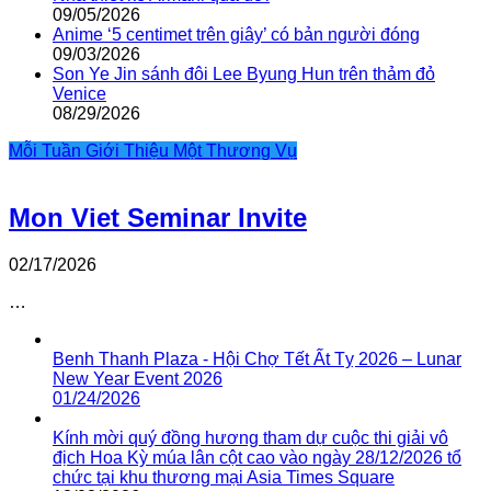
09/05/2026
Anime ‘5 centimet trên giây’ có bản người đóng
09/03/2026
Son Ye Jin sánh đôi Lee Byung Hun trên thảm đỏ
Venice
08/29/2026
Mỗi Tuần Giới Thiệu Một Thương Vụ
Mon Viet Seminar Invite
02/17/2026
…
Benh Thanh Plaza - Hội Chợ Tết Ất Tỵ 2026 – Lunar
New Year Event 2026
01/24/2026
Kính mời quý đồng hương tham dự cuộc thi giải vô
địch Hoa Kỳ múa lân cột cao vào ngày 28/12/2026 tổ
chức tại khu thương mại Asia Times Square