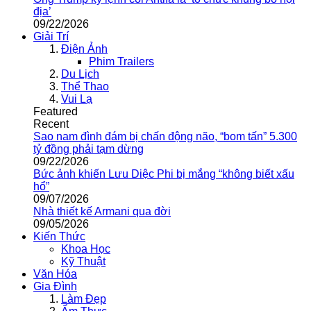
địa’
09/22/2026
Giải Trí
Điện Ảnh
Phim Trailers
Du Lịch
Thể Thao
Vui Lạ
Featured
Recent
Sao nam đình đám bị chấn động não, “bom tấn” 5.300
tỷ đồng phải tạm dừng
09/22/2026
Bức ảnh khiến Lưu Diệc Phi bị mắng “không biết xấu
hổ”
09/07/2026
Nhà thiết kế Armani qua đời
09/05/2026
Kiến Thức
Khoa Học
Kỹ Thuật
Văn Hóa
Gia Đình
Làm Đẹp