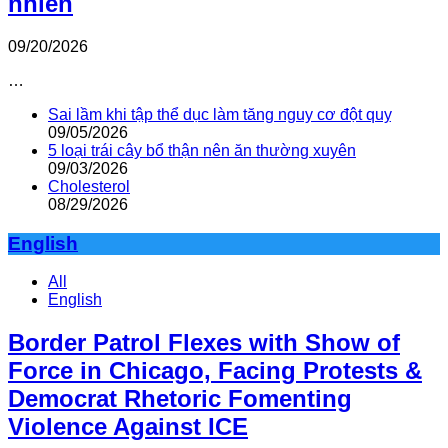
nhiên
09/20/2026
…
Sai lầm khi tập thể dục làm tăng nguy cơ đột quỵ
09/05/2026
5 loại trái cây bổ thận nên ăn thường xuyên
09/03/2026
Cholesterol
08/29/2026
English
All
English
Border Patrol Flexes with Show of
Force in Chicago, Facing Protests &
Democrat Rhetoric Fomenting
Violence Against ICE