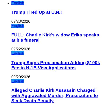
English
Trump Fired Up at U.N.!
09/23/2026
English
FULL: Charlie Kirk’s widow Erika speaks
at his funeral
09/22/2026
English
Trump Signs Proclamation Adding $100k
Fee to H-1B Visa Applications
09/20/2026
English
Alleged Charlie Kirk Assassin Charged
with Aggravated Murder; Prosecutors to
Seek Death Penalty