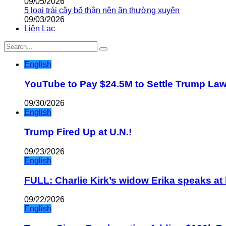
09/05/2026
5 loại trái cây bổ thận nên ăn thường xuyên
09/03/2026
Liên Lạc
English
YouTube to Pay $24.5M to Settle Trump La
09/30/2026
English
Trump Fired Up at U.N.!
09/23/2026
English
FULL: Charlie Kirk’s widow Erika speaks at 
09/22/2026
English