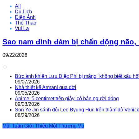
All
Du Lịch
Điện Ảnh
Thể Thao
Vui Lạ
Sao nam đình đám bị chấn động não, 
09/22/2026
…
Bức ảnh khiến Lưu Diệc Phi bị mắng “không biết xấu hổ
09/07/2026
Nhà thiết kế Armani qua đời
09/05/2026
Anime ‘5 centimet trên giây’ có bản người đóng
09/03/2026
Son Ye Jin sánh đôi Lee Byung Hun trên thảm đỏ Venic
08/29/2026
Mỗi Tuần Giới Thiệu Một Thương Vụ