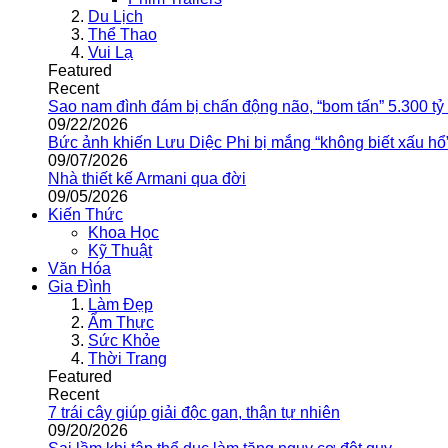
Du Lịch
Thể Thao
Vui Lạ
Featured
Recent
Sao nam đình đám bị chấn động não, “bom tấn” 5.300 tỷ
09/22/2026
Bức ảnh khiến Lưu Diệc Phi bị mắng “không biết xấu hổ
09/07/2026
Nhà thiết kế Armani qua đời
09/05/2026
Kiến Thức
Khoa Học
Kỹ Thuật
Văn Hóa
Gia Đình
Làm Đẹp
Ẩm Thực
Sức Khỏe
Thời Trang
Featured
Recent
7 trái cây giúp giải độc gan, thận tự nhiên
09/20/2026