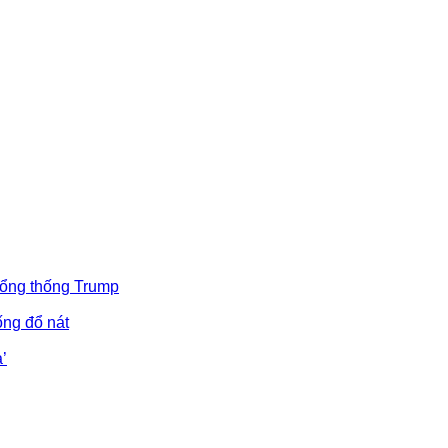
Tổng thống Trump
ống đổ nát
’