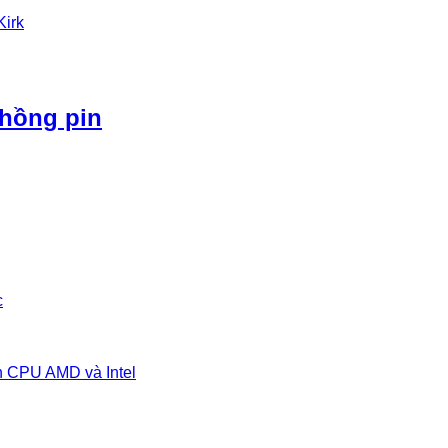
Kirk
phồng pin
c
n CPU AMD và Intel