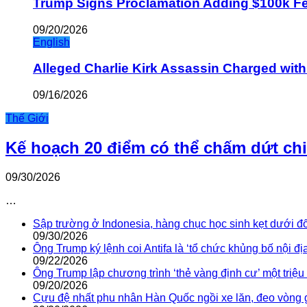
Trump Signs Proclamation Adding $100k Fee
09/20/2026
English
Alleged Charlie Kirk Assassin Charged wit
09/16/2026
Thế Giới
Kế hoạch 20 điểm có thể chấm dứt ch
09/30/2026
…
Sập trường ở Indonesia, hàng chục học sinh kẹt dưới đ
09/30/2026
Ông Trump ký lệnh coi Antifa là ‘tổ chức khủng bố nội địa
09/22/2026
Ông Trump lập chương trình ‘thẻ vàng định cư’ một triệ
09/20/2026
Cựu đệ nhất phu nhân Hàn Quốc ngồi xe lăn, đeo vòng 