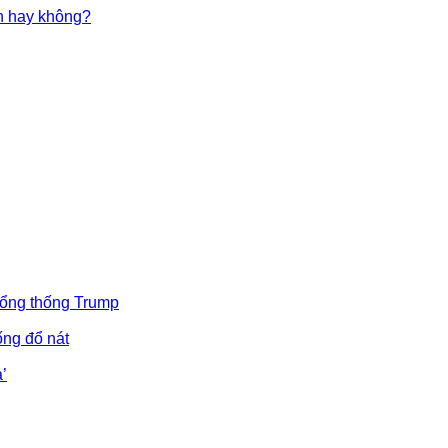
in hay không?
Tổng thống Trump
ống đổ nát
’