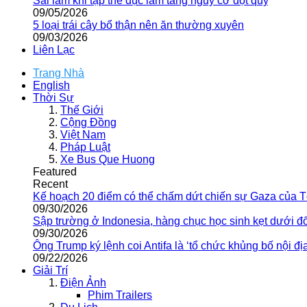
Sai lầm khi tập thể dục làm tăng nguy cơ đột quỵ
09/05/2026
5 loại trái cây bổ thận nên ăn thường xuyên
09/03/2026
Liên Lạc
Trang Nhà
English
Thời Sự
Thế Giới
Cộng Đồng
Việt Nam
Pháp Luật
Xe Bus Que Huong
Featured
Recent
Kế hoạch 20 điểm có thể chấm dứt chiến sự Gaza của 
09/30/2026
Sập trường ở Indonesia, hàng chục học sinh kẹt dưới đ
09/30/2026
Ông Trump ký lệnh coi Antifa là ‘tổ chức khủng bố nội địa
09/22/2026
Giải Trí
Điện Ảnh
Phim Trailers