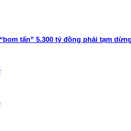
“bom tấn” 5.300 tỷ đồng phải tạm dừn
”
e