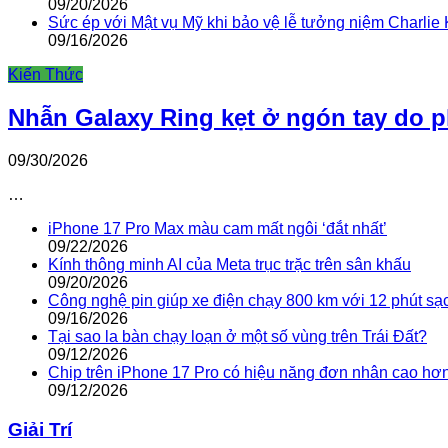
09/20/2026
Sức ép với Mật vụ Mỹ khi bảo vệ lễ tưởng niệm Charlie 
09/16/2026
Kiến Thức
Nhẫn Galaxy Ring kẹt ở ngón tay do 
09/30/2026
…
iPhone 17 Pro Max màu cam mất ngôi ‘đắt nhất’
09/22/2026
Kính thông minh AI của Meta trục trặc trên sân khấu
09/20/2026
Công nghệ pin giúp xe điện chạy 800 km với 12 phút sạ
09/16/2026
Tại sao la bàn chạy loạn ở một số vùng trên Trái Đất?
09/12/2026
Chip trên iPhone 17 Pro có hiệu năng đơn nhân cao hơ
09/12/2026
Giải Trí