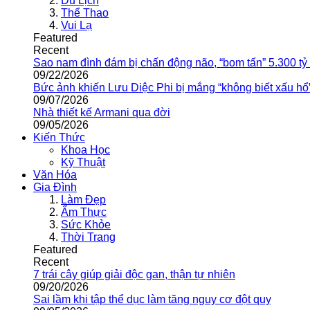
Du Lịch
Thể Thao
Vui Lạ
Featured
Recent
Sao nam đình đám bị chấn động não, “bom tấn” 5.300 tỷ
09/22/2026
Bức ảnh khiến Lưu Diệc Phi bị mắng “không biết xấu hổ
09/07/2026
Nhà thiết kế Armani qua đời
09/05/2026
Kiến Thức
Khoa Học
Kỹ Thuật
Văn Hóa
Gia Đình
Làm Đẹp
Ẩm Thực
Sức Khỏe
Thời Trang
Featured
Recent
7 trái cây giúp giải độc gan, thận tự nhiên
09/20/2026
Sai lầm khi tập thể dục làm tăng nguy cơ đột quỵ