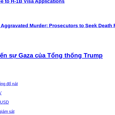
 to H-1B Visa Applications
h Aggravated Murder; Prosecutors to Seek Death 
iến sự Gaza của Tổng thống Trump
ống đổ nát
’
u USD
giám sát