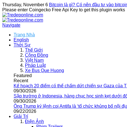
Thursday, November 6
Bitcoin là gì? Có nên đầu tư vào bitco
Please enter Coingecko Free Api Key to get this plugin works
Navigate
Trang Nhà
English
Thời Sự
Thế Giới
Cộng Đồng
Việt Nam
Pháp Luật
Xe Bus Que Huong
Featured
Recent
Kế hoạch 20 điểm có thể chấm dứt chiến sự Gaza của 
09/30/2026
Sập trường ở Indonesia, hàng chục học sinh kẹt dưới đ
09/30/2026
Ông Trump ký lệnh coi Antifa là ‘tổ chức khủng bố nội địa
09/22/2026
Giải Trí
Điện Ảnh
Phim Trailers