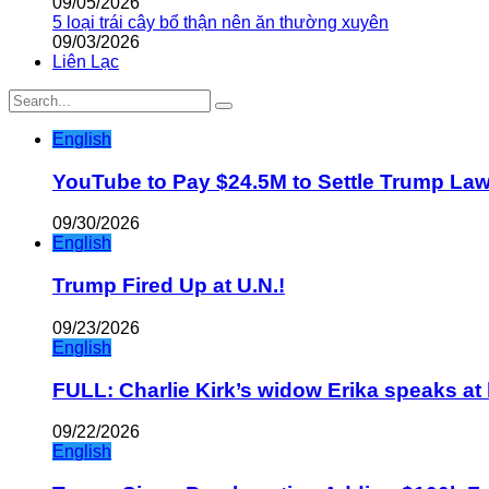
09/05/2026
5 loại trái cây bổ thận nên ăn thường xuyên
09/03/2026
Liên Lạc
English
YouTube to Pay $24.5M to Settle Trump La
09/30/2026
English
Trump Fired Up at U.N.!
09/23/2026
English
FULL: Charlie Kirk’s widow Erika speaks at 
09/22/2026
English