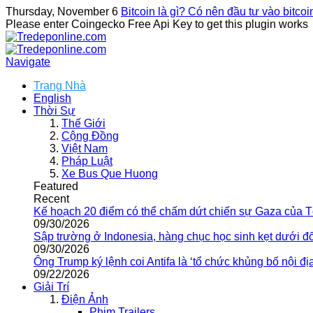
Thursday, November 6
Bitcoin là gì? Có nên đầu tư vào bitco
Please enter Coingecko Free Api Key to get this plugin works
Navigate
Trang Nhà
English
Thời Sự
Thế Giới
Cộng Đồng
Việt Nam
Pháp Luật
Xe Bus Que Huong
Featured
Recent
Kế hoạch 20 điểm có thể chấm dứt chiến sự Gaza của 
09/30/2026
Sập trường ở Indonesia, hàng chục học sinh kẹt dưới đ
09/30/2026
Ông Trump ký lệnh coi Antifa là ‘tổ chức khủng bố nội địa
09/22/2026
Giải Trí
Điện Ảnh
Phim Trailers