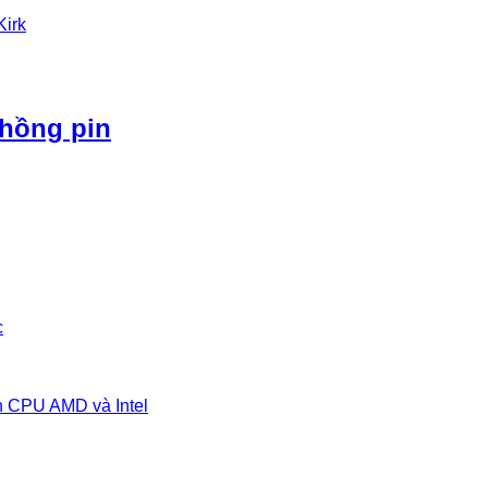
Kirk
phồng pin
c
n CPU AMD và Intel