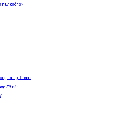
in hay không?
Tổng thống Trump
ống đổ nát
’