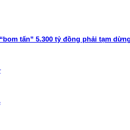
“bom tấn” 5.300 tỷ đồng phải tạm dừn
”
e