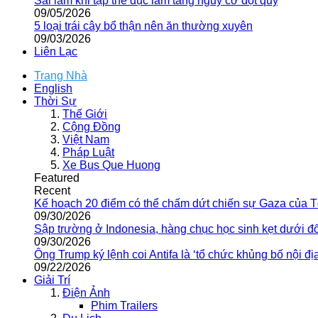
Sai lầm khi tập thể dục làm tăng nguy cơ đột quỵ
09/05/2026
5 loại trái cây bổ thận nên ăn thường xuyên
09/03/2026
Liên Lạc
Trang Nhà
English
Thời Sự
Thế Giới
Cộng Đồng
Việt Nam
Pháp Luật
Xe Bus Que Huong
Featured
Recent
Kế hoạch 20 điểm có thể chấm dứt chiến sự Gaza của 
09/30/2026
Sập trường ở Indonesia, hàng chục học sinh kẹt dưới đ
09/30/2026
Ông Trump ký lệnh coi Antifa là ‘tổ chức khủng bố nội địa
09/22/2026
Giải Trí
Điện Ảnh
Phim Trailers