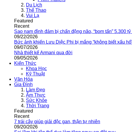
Du Lịch
Thể Thao
Vui Lạ
Featured
Recent
Sao nam đình đám bị chấn động não, “bom tấn” 5.300 tỷ
09/22/2026
Bức ảnh khiến Lưu Diệc Phi bị mắng “không biết xấu hổ
09/07/2026
Nhà thiết kế Armani qua đời
09/05/2026
Kiến Thức
Khoa Học
Kỹ Thuật
Văn Hóa
Gia Đình
Làm Đẹp
Ẩm Thực
Sức Khỏe
Thời Trang
Featured
Recent
7 trái cây giúp giải độc gan, thận tự nhiên
09/20/2026