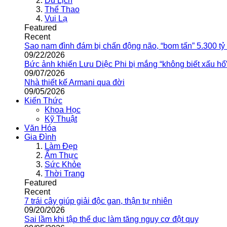
Du Lịch
Thể Thao
Vui Lạ
Featured
Recent
Sao nam đình đám bị chấn động não, “bom tấn” 5.300 tỷ
09/22/2026
Bức ảnh khiến Lưu Diệc Phi bị mắng “không biết xấu hổ
09/07/2026
Nhà thiết kế Armani qua đời
09/05/2026
Kiến Thức
Khoa Học
Kỹ Thuật
Văn Hóa
Gia Đình
Làm Đẹp
Ẩm Thực
Sức Khỏe
Thời Trang
Featured
Recent
7 trái cây giúp giải độc gan, thận tự nhiên
09/20/2026
Sai lầm khi tập thể dục làm tăng nguy cơ đột quỵ