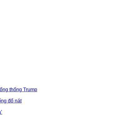
Tổng thống Trump
ống đổ nát
’