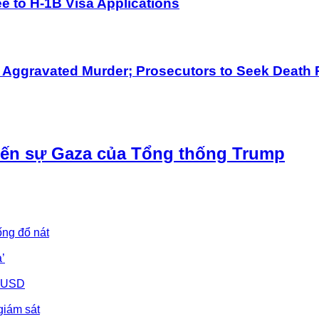
 to H-1B Visa Applications
h Aggravated Murder; Prosecutors to Seek Death 
iến sự Gaza của Tổng thống Trump
ống đổ nát
’
u USD
giám sát