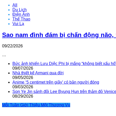
All
Du Lịch
Điện Ảnh
Thể Thao
Vui Lạ
Sao nam đình đám bị chấn động não, 
09/22/2026
…
Bức ảnh khiến Lưu Diệc Phi bị mắng “không biết xấu hổ
09/07/2026
Nhà thiết kế Armani qua đời
09/05/2026
Anime ‘5 centimet trên giây’ có bản người đóng
09/03/2026
Son Ye Jin sánh đôi Lee Byung Hun trên thảm đỏ Venic
08/29/2026
Mỗi Tuần Giới Thiệu Một Thương Vụ