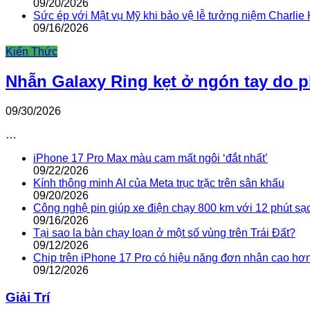
09/20/2026
Sức ép với Mật vụ Mỹ khi bảo vệ lễ tưởng niệm Charlie 
09/16/2026
Kiến Thức
Nhẫn Galaxy Ring kẹt ở ngón tay do 
09/30/2026
…
iPhone 17 Pro Max màu cam mất ngôi ‘đắt nhất’
09/22/2026
Kính thông minh AI của Meta trục trặc trên sân khấu
09/20/2026
Công nghệ pin giúp xe điện chạy 800 km với 12 phút sạ
09/16/2026
Tại sao la bàn chạy loạn ở một số vùng trên Trái Đất?
09/12/2026
Chip trên iPhone 17 Pro có hiệu năng đơn nhân cao hơ
09/12/2026
Giải Trí