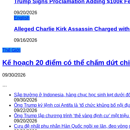
Trump Signs Proclamation Adding $100k Fee
09/20/2026
English
Alleged Charlie Kirk Assassin Charged wit
09/16/2026
Thế Giới
Kế hoạch 20 điểm có thể chấm dứt ch
09/30/2026
…
Sập trường ở Indonesia, hàng chục học sinh kẹt dưới đ
09/30/2026
Ông Trump ký lệnh coi Antifa là ‘tổ chức khủng bố nội địa
09/22/2026
Ông Trump lập chương trình ‘thẻ vàng định cư’ một triệ
09/20/2026
Cựu đệ nhất phu nhân Hàn Quốc ngồi xe lăn, đeo vòng 