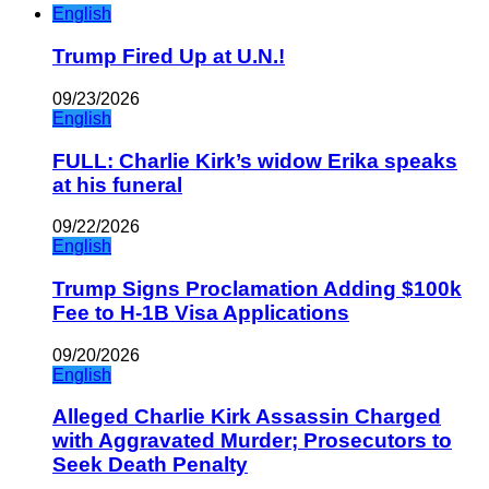
English
Trump Fired Up at U.N.!
09/23/2026
English
FULL: Charlie Kirk’s widow Erika speaks
at his funeral
09/22/2026
English
Trump Signs Proclamation Adding $100k
Fee to H-1B Visa Applications
09/20/2026
English
Alleged Charlie Kirk Assassin Charged
with Aggravated Murder; Prosecutors to
Seek Death Penalty