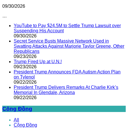
09/30/2026
…
YouTube to Pay $24.5M to Settle Trump Lawsuit over
Suspending His Account
09/30/2026
Secret Service Busts Massive Network Used in
Swatting Attacks Against Marjorie Taylor Greene, Other
Republicans
09/23/2026
Trump Fired Up at U.N.!
09/23/2026
President Trump Announces FDA Autism Action Plan
on Tylenol
09/22/2026
President Trump Delivers Remarks At Charlie Kirk’s
Memorial In Glendale, Arizona
09/22/2026
Cộng Đồng
All
Cộng Đồng