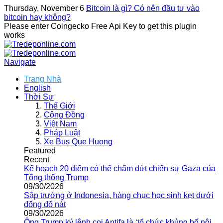
Thursday, November 6
Bitcoin là gì? Có nên đầu tư vào
bitcoin hay không?
Please enter Coingecko Free Api Key to get this plugin
works
Navigate
Trang Nhà
English
Thời Sự
Thế Giới
Cộng Đồng
Việt Nam
Pháp Luật
Xe Bus Que Huong
Featured
Recent
Kế hoạch 20 điểm có thể chấm dứt chiến sự Gaza của
Tổng thống Trump
09/30/2026
Sập trường ở Indonesia, hàng chục học sinh kẹt dưới
đống đổ nát
09/30/2026
Ông Trump ký lệnh coi Antifa là ‘tổ chức khủng bố nội