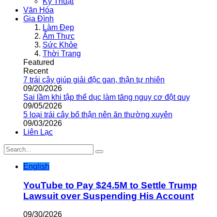
Kỹ Thuật
Văn Hóa
Gia Đình
Làm Đẹp
Ẩm Thực
Sức Khỏe
Thời Trang
Featured
Recent
7 trái cây giúp giải độc gan, thận tự nhiên
09/20/2026
Sai lầm khi tập thể dục làm tăng nguy cơ đột quỵ
09/05/2026
5 loại trái cây bổ thận nên ăn thường xuyên
09/03/2026
Liên Lạc
English
YouTube to Pay $24.5M to Settle Trump
Lawsuit over Suspending His Account
09/30/2026