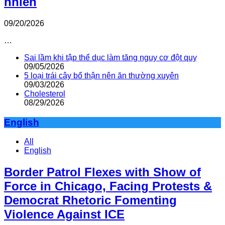
nhiên
09/20/2026
…
Sai lầm khi tập thể dục làm tăng nguy cơ đột quỵ
09/05/2026
5 loại trái cây bổ thận nên ăn thường xuyên
09/03/2026
Cholesterol
08/29/2026
English
All
English
Border Patrol Flexes with Show of
Force in Chicago, Facing Protests &
Democrat Rhetoric Fomenting
Violence Against ICE