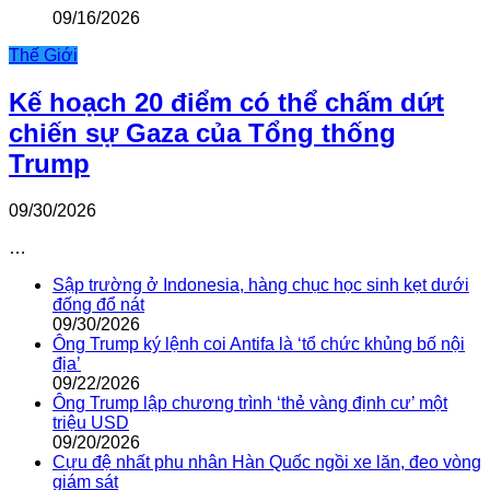
09/16/2026
Thế Giới
Kế hoạch 20 điểm có thể chấm dứt
chiến sự Gaza của Tổng thống
Trump
09/30/2026
…
Sập trường ở Indonesia, hàng chục học sinh kẹt dưới
đống đổ nát
09/30/2026
Ông Trump ký lệnh coi Antifa là ‘tổ chức khủng bố nội
địa’
09/22/2026
Ông Trump lập chương trình ‘thẻ vàng định cư’ một
triệu USD
09/20/2026
Cựu đệ nhất phu nhân Hàn Quốc ngồi xe lăn, đeo vòng
giám sát