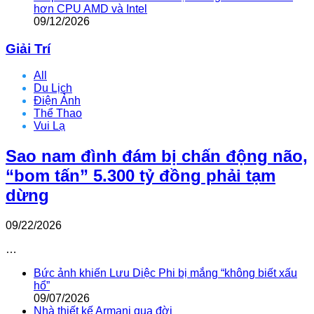
hơn CPU AMD và Intel
09/12/2026
Giải Trí
All
Du Lịch
Điện Ảnh
Thể Thao
Vui Lạ
Sao nam đình đám bị chấn động não,
“bom tấn” 5.300 tỷ đồng phải tạm
dừng
09/22/2026
…
Bức ảnh khiến Lưu Diệc Phi bị mắng “không biết xấu
hổ”
09/07/2026
Nhà thiết kế Armani qua đời