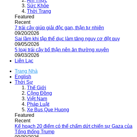
Ẩm Thực
Sức Khỏe
Thời Trang
Featured
Recent
7 trái cây giúp giải độc gan, thận tự nhiên
09/20/2026
Sai lầm khi tập thể dục làm tăng nguy cơ đột quỵ
09/05/2026
5 loại trái cây bổ thận nên ăn thường xuyên
09/03/2026
Liên Lạc
Trang Nhà
English
Thời Sự
Thế Giới
Cộng Đồng
Việt Nam
Pháp Luật
Xe Bus Que Huong
Featured
Recent
Kế hoạch 20 điểm có thể chấm dứt chiến sự Gaza của
Tổng thống Trump