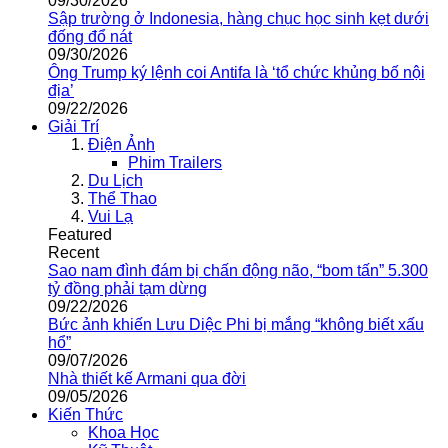
09/30/2026
Sập trường ở Indonesia, hàng chục học sinh kẹt dưới
đống đổ nát
09/30/2026
Ông Trump ký lệnh coi Antifa là ‘tổ chức khủng bố nội
địa’
09/22/2026
Giải Trí
Điện Ảnh
Phim Trailers
Du Lịch
Thể Thao
Vui Lạ
Featured
Recent
Sao nam đình đám bị chấn động não, “bom tấn” 5.300
tỷ đồng phải tạm dừng
09/22/2026
Bức ảnh khiến Lưu Diệc Phi bị mắng “không biết xấu
hổ”
09/07/2026
Nhà thiết kế Armani qua đời
09/05/2026
Kiến Thức
Khoa Học