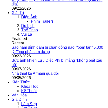
địa’
09/22/2026
Giải Trí
Điện Ảnh
Phim Trailers
Du Lịch
Thể Thao
Vui Lạ
Featured
Recent
Sao nam đình đám bị chấn động não, “bom tấn” 5.300
tỷ đồng phải tạm dừng
09/22/2026
Bức ảnh khiến Lưu Diệc Phi bị mắng “không biết xấu
hổ”
09/07/2026
Nhà thiết kế Armani qua đời
09/05/2026
Kiến Thức
Khoa Học
Kỹ Thuật
Văn Hóa
Gia Đình
Làm Đẹp