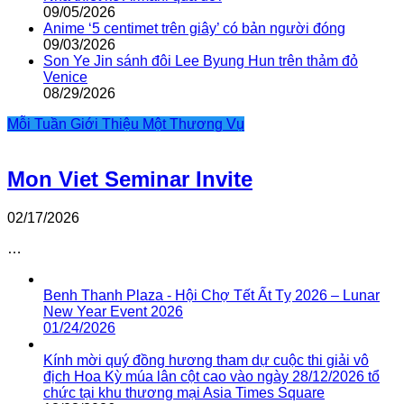
09/05/2026
Anime ‘5 centimet trên giây’ có bản người đóng
09/03/2026
Son Ye Jin sánh đôi Lee Byung Hun trên thảm đỏ
Venice
08/29/2026
Mỗi Tuần Giới Thiệu Một Thương Vụ
Mon Viet Seminar Invite
02/17/2026
…
Benh Thanh Plaza - Hội Chợ Tết Ất Tỵ 2026 – Lunar
New Year Event 2026
01/24/2026
Kính mời quý đồng hương tham dự cuộc thi giải vô
địch Hoa Kỳ múa lân cột cao vào ngày 28/12/2026 tổ
chức tại khu thương mại Asia Times Square