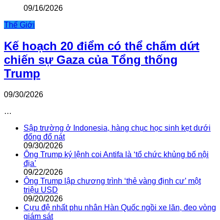
09/16/2026
Thế Giới
Kế hoạch 20 điểm có thể chấm dứt
chiến sự Gaza của Tổng thống
Trump
09/30/2026
…
Sập trường ở Indonesia, hàng chục học sinh kẹt dưới
đống đổ nát
09/30/2026
Ông Trump ký lệnh coi Antifa là ‘tổ chức khủng bố nội
địa’
09/22/2026
Ông Trump lập chương trình ‘thẻ vàng định cư’ một
triệu USD
09/20/2026
Cựu đệ nhất phu nhân Hàn Quốc ngồi xe lăn, đeo vòng
giám sát