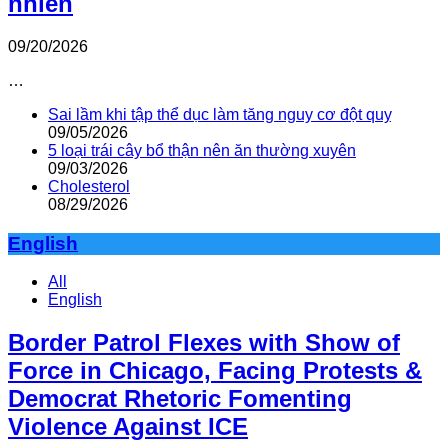
nhiên
09/20/2026
…
Sai lầm khi tập thể dục làm tăng nguy cơ đột quỵ
09/05/2026
5 loại trái cây bổ thận nên ăn thường xuyên
09/03/2026
Cholesterol
08/29/2026
English
All
English
Border Patrol Flexes with Show of
Force in Chicago, Facing Protests &
Democrat Rhetoric Fomenting
Violence Against ICE