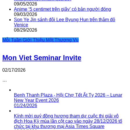
09/05/2026
Anime ‘5 centimet trên giây’ có bản người đóng
09/03/2026
Son Ye Jin sánh đôi Lee Byung Hun trên thảm đỏ
Venice
08/29/2026
Mỗi Tuần Giới Thiệu Một Thương Vụ
Mon Viet Seminar Invite
02/17/2026
…
Benh Thanh Plaza - Hội Chợ Tết Ất Tỵ 2026 – Lunar
New Year Event 2026
01/24/2026
Kính mời quý đồng hương tham dự cuộc thi giải vô
địch Hoa Kỳ múa lân cột cao vào ngày 28/12/2026 tổ
chức tại khu thương mại Asia Times Square