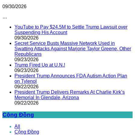
09/30/2026
…
YouTube to Pay $24.5M to Settle Trump Lawsuit over
Suspending His Account
09/30/2026
Secret Service Busts Massive Network Used in
Swatting Attacks Against Marjorie Taylor Greene, Other
Republicans
09/23/2026
Trump Fired Up at U.N.!
09/23/2026
President Trump Announces FDA Autism Action Plan
on Tylenol
09/22/2026
President Trump Delivers Remarks At Charlie Kirk’s
Memorial In Glendale, Arizona
09/22/2026
Cộng Đồng
All
Cộng Đồng