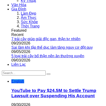
Kỹ Thuật
Văn Hóa
Gia Đình
Làm Đẹp
Ẩm Thực
Sức Khỏe
Thời Trang
Featured
Recent
7 trái cây giúp giải độc gan, thận tự nhiên
09/20/2026
Sai lầm khi tập thể dục làm tăng nguy cơ đột quỵ
09/05/2026
5 loại trái cây bổ thận nên ăn thường xuyên
09/03/2026
Liên Lạc
English
YouTube to Pay $24.5M to Settle Trump
Lawsuit over Suspending His Account
09/30/2026