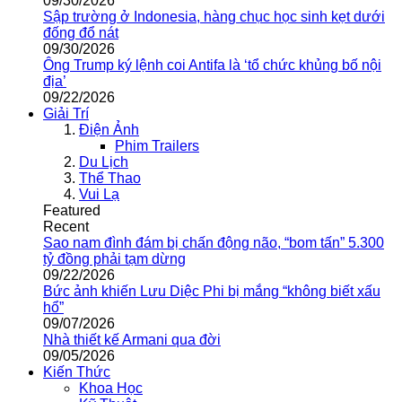
09/30/2026
Sập trường ở Indonesia, hàng chục học sinh kẹt dưới
đống đổ nát
09/30/2026
Ông Trump ký lệnh coi Antifa là ‘tổ chức khủng bố nội
địa’
09/22/2026
Giải Trí
Điện Ảnh
Phim Trailers
Du Lịch
Thể Thao
Vui Lạ
Featured
Recent
Sao nam đình đám bị chấn động não, “bom tấn” 5.300
tỷ đồng phải tạm dừng
09/22/2026
Bức ảnh khiến Lưu Diệc Phi bị mắng “không biết xấu
hổ”
09/07/2026
Nhà thiết kế Armani qua đời
09/05/2026
Kiến Thức
Khoa Học