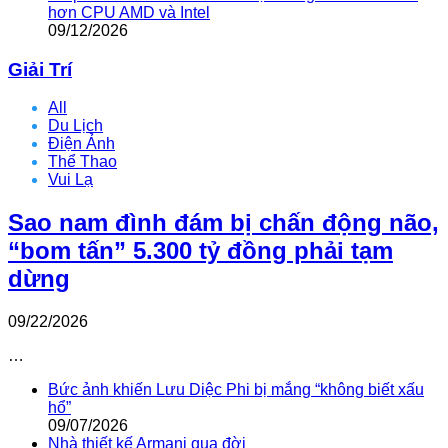
hơn CPU AMD và Intel
09/12/2026
Giải Trí
All
Du Lịch
Điện Ảnh
Thể Thao
Vui Lạ
Sao nam đình đám bị chấn động não,
“bom tấn” 5.300 tỷ đồng phải tạm
dừng
09/22/2026
…
Bức ảnh khiến Lưu Diệc Phi bị mắng “không biết xấu
hổ”
09/07/2026
Nhà thiết kế Armani qua đời