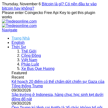
Thursday, November 6
Bitcoin là gì? Có nên đầu tư vào
bitcoin hay không?
Please enter Coingecko Free Api Key to get this plugin
works
Navigate
Trang Nhà
English
Thời Sự
Thế Giới
Cộng Đồng
Việt Nam
Pháp Luật
Xe Bus Que Huong
Featured
Recent
Kế hoạch 20 điểm có thể chấm dứt chiến sự Gaza của
Tổng thống Trump
09/30/2026
Sập trường ở Indonesia, hàng chục học sinh kẹt dưới
đống đổ nát
09/30/2026
Ông Trump ký lệnh coi Antifa là ‘tổ chức khủng bố nội