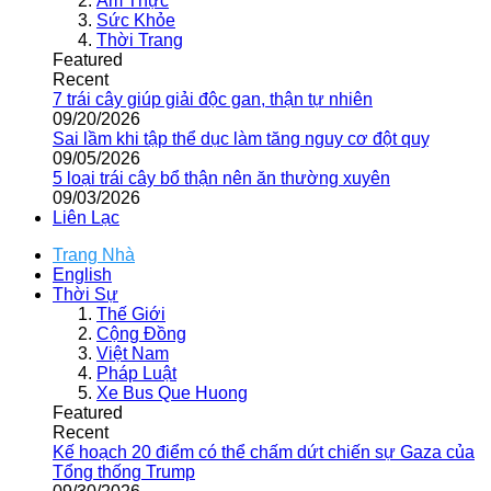
Ẩm Thực
Sức Khỏe
Thời Trang
Featured
Recent
7 trái cây giúp giải độc gan, thận tự nhiên
09/20/2026
Sai lầm khi tập thể dục làm tăng nguy cơ đột quỵ
09/05/2026
5 loại trái cây bổ thận nên ăn thường xuyên
09/03/2026
Liên Lạc
Trang Nhà
English
Thời Sự
Thế Giới
Cộng Đồng
Việt Nam
Pháp Luật
Xe Bus Que Huong
Featured
Recent
Kế hoạch 20 điểm có thể chấm dứt chiến sự Gaza của
Tổng thống Trump