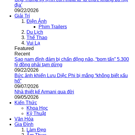
địa’
09/22/2026
Giải Trí
Điện Ảnh
Phim Trailers
Du Lịch
Thể Thao
Vui Lạ
Featured
Recent
Sao nam đình đám bị chấn động não, “bom tấn” 5.300
tỷ đồng phải tạm dừng
09/22/2026
Bức ảnh khiến Lưu Diệc Phi bị mắng “không biết xấu
hổ”
09/07/2026
Nhà thiết kế Armani qua đời
09/05/2026
Kiến Thức
Khoa Học
Kỹ Thuật
Văn Hóa
Gia Đình
Làm Đẹp