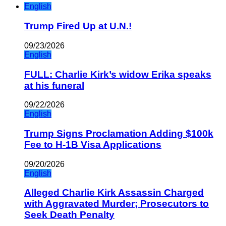
English
Trump Fired Up at U.N.!
09/23/2026
English
FULL: Charlie Kirk’s widow Erika speaks
at his funeral
09/22/2026
English
Trump Signs Proclamation Adding $100k
Fee to H-1B Visa Applications
09/20/2026
English
Alleged Charlie Kirk Assassin Charged
with Aggravated Murder; Prosecutors to
Seek Death Penalty