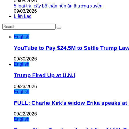
09/05/2026
5 loại trái cây bổ thận nên ăn thường xuyên
09/03/2026
Liên Lạc
English
YouTube to Pay $24.5M to Settle Trump La
09/30/2026
English
Trump Fired Up at U.N.!
09/23/2026
English
FULL: Charlie Kirk’s widow Erika speaks at 
09/22/2026
English