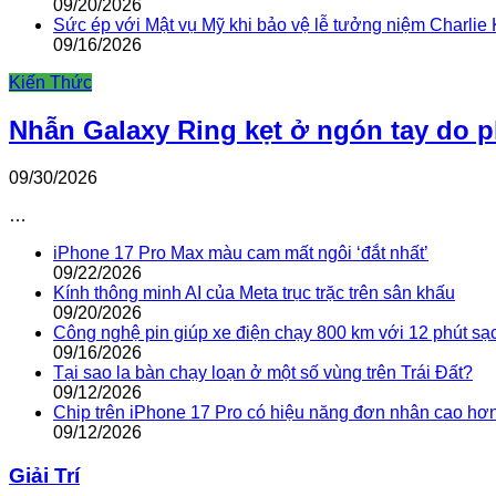
09/20/2026
Sức ép với Mật vụ Mỹ khi bảo vệ lễ tưởng niệm Charlie 
09/16/2026
Kiến Thức
Nhẫn Galaxy Ring kẹt ở ngón tay do 
09/30/2026
…
iPhone 17 Pro Max màu cam mất ngôi ‘đắt nhất’
09/22/2026
Kính thông minh AI của Meta trục trặc trên sân khấu
09/20/2026
Công nghệ pin giúp xe điện chạy 800 km với 12 phút sạ
09/16/2026
Tại sao la bàn chạy loạn ở một số vùng trên Trái Đất?
09/12/2026
Chip trên iPhone 17 Pro có hiệu năng đơn nhân cao hơ
09/12/2026
Giải Trí