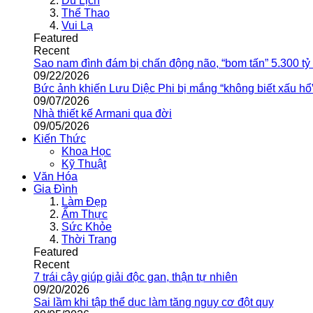
Du Lịch
Thể Thao
Vui Lạ
Featured
Recent
Sao nam đình đám bị chấn động não, “bom tấn” 5.300 tỷ
09/22/2026
Bức ảnh khiến Lưu Diệc Phi bị mắng “không biết xấu hổ
09/07/2026
Nhà thiết kế Armani qua đời
09/05/2026
Kiến Thức
Khoa Học
Kỹ Thuật
Văn Hóa
Gia Đình
Làm Đẹp
Ẩm Thực
Sức Khỏe
Thời Trang
Featured
Recent
7 trái cây giúp giải độc gan, thận tự nhiên
09/20/2026
Sai lầm khi tập thể dục làm tăng nguy cơ đột quỵ