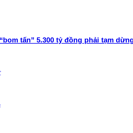
“bom tấn” 5.300 tỷ đồng phải tạm dừn
”
e