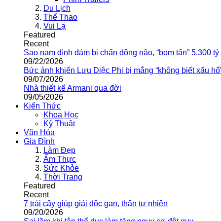
Du Lịch
Thể Thao
Vui Lạ
Featured
Recent
Sao nam đình đám bị chấn động não, “bom tấn” 5.300 tỷ
09/22/2026
Bức ảnh khiến Lưu Diệc Phi bị mắng “không biết xấu hổ
09/07/2026
Nhà thiết kế Armani qua đời
09/05/2026
Kiến Thức
Khoa Học
Kỹ Thuật
Văn Hóa
Gia Đình
Làm Đẹp
Ẩm Thực
Sức Khỏe
Thời Trang
Featured
Recent
7 trái cây giúp giải độc gan, thận tự nhiên
09/20/2026