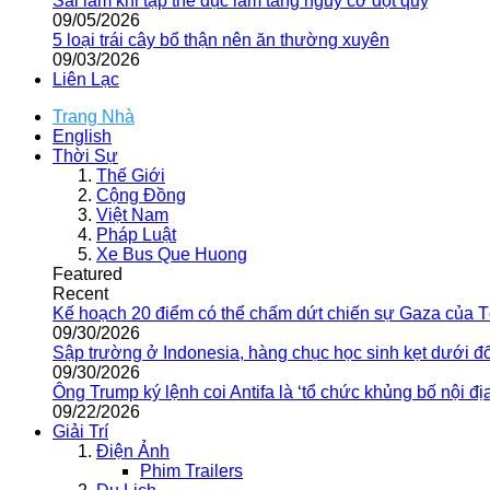
Sai lầm khi tập thể dục làm tăng nguy cơ đột quỵ
09/05/2026
5 loại trái cây bổ thận nên ăn thường xuyên
09/03/2026
Liên Lạc
Trang Nhà
English
Thời Sự
Thế Giới
Cộng Đồng
Việt Nam
Pháp Luật
Xe Bus Que Huong
Featured
Recent
Kế hoạch 20 điểm có thể chấm dứt chiến sự Gaza của 
09/30/2026
Sập trường ở Indonesia, hàng chục học sinh kẹt dưới đ
09/30/2026
Ông Trump ký lệnh coi Antifa là ‘tổ chức khủng bố nội địa
09/22/2026
Giải Trí
Điện Ảnh
Phim Trailers