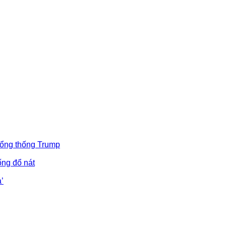
Tổng thống Trump
ống đổ nát
’