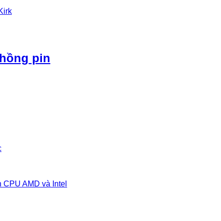
Kirk
phồng pin
c
n CPU AMD và Intel