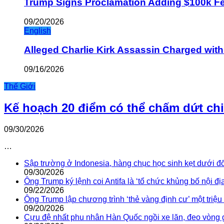
Trump Signs Proclamation Adding $100k Fee
09/20/2026
English
Alleged Charlie Kirk Assassin Charged wit
09/16/2026
Thế Giới
Kế hoạch 20 điểm có thể chấm dứt ch
09/30/2026
…
Sập trường ở Indonesia, hàng chục học sinh kẹt dưới đ
09/30/2026
Ông Trump ký lệnh coi Antifa là ‘tổ chức khủng bố nội địa
09/22/2026
Ông Trump lập chương trình ‘thẻ vàng định cư’ một triệ
09/20/2026
Cựu đệ nhất phu nhân Hàn Quốc ngồi xe lăn, đeo vòng 