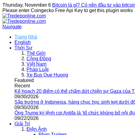
Thursday, November 6
Bitcoin là gì? Có nên đầu tư vào bitco
Please enter Coingecko Free Api Key to get this plugin works
Navigate
Trang Nhà
English
Thời Sự
Thế Giới
Cộng Đồng
Việt Nam
Pháp Luật
Xe Bus Que Huong
Featured
Recent
Kế hoạch 20 điểm có thể chấm dứt chiến sự Gaza của 
09/30/2026
Sập trường ở Indonesia, hàng chục học sinh kẹt dưới đ
09/30/2026
Ông Trump ký lệnh coi Antifa là ‘tổ chức khủng bố nội địa
09/22/2026
Giải Trí
Điện Ảnh
Phim Trailers