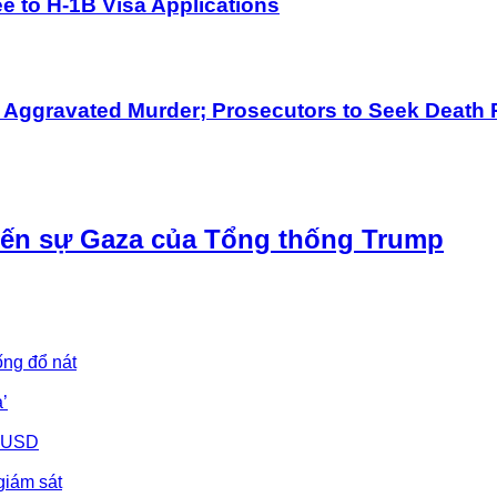
 to H-1B Visa Applications
h Aggravated Murder; Prosecutors to Seek Death 
iến sự Gaza của Tổng thống Trump
ống đổ nát
’
u USD
giám sát