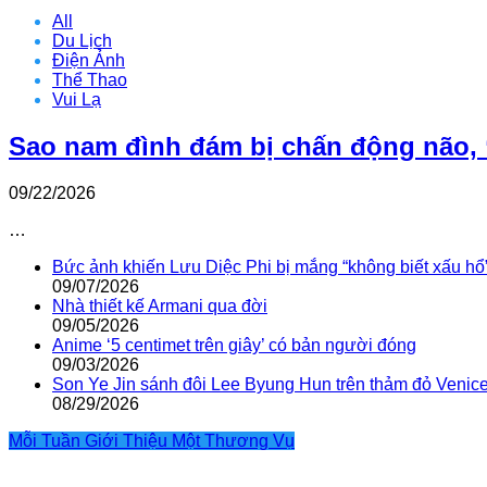
All
Du Lịch
Điện Ảnh
Thể Thao
Vui Lạ
Sao nam đình đám bị chấn động não, 
09/22/2026
…
Bức ảnh khiến Lưu Diệc Phi bị mắng “không biết xấu hổ
09/07/2026
Nhà thiết kế Armani qua đời
09/05/2026
Anime ‘5 centimet trên giây’ có bản người đóng
09/03/2026
Son Ye Jin sánh đôi Lee Byung Hun trên thảm đỏ Venic
08/29/2026
Mỗi Tuần Giới Thiệu Một Thương Vụ