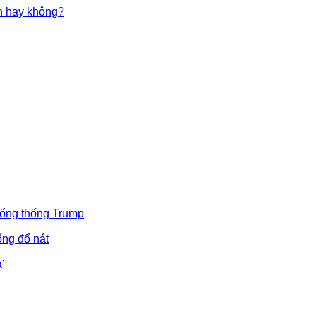
in hay không?
Tổng thống Trump
ống đổ nát
’