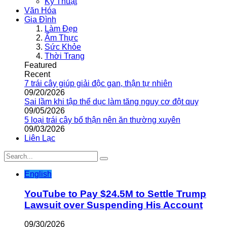
Kỹ Thuật
Văn Hóa
Gia Đình
Làm Đẹp
Ẩm Thực
Sức Khỏe
Thời Trang
Featured
Recent
7 trái cây giúp giải độc gan, thận tự nhiên
09/20/2026
Sai lầm khi tập thể dục làm tăng nguy cơ đột quỵ
09/05/2026
5 loại trái cây bổ thận nên ăn thường xuyên
09/03/2026
Liên Lạc
English
YouTube to Pay $24.5M to Settle Trump
Lawsuit over Suspending His Account
09/30/2026