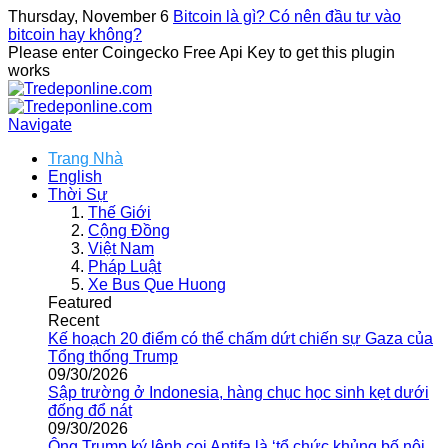
Thursday, November 6
Bitcoin là gì? Có nên đầu tư vào
bitcoin hay không?
Please enter Coingecko Free Api Key to get this plugin
works
Navigate
Trang Nhà
English
Thời Sự
Thế Giới
Cộng Đồng
Việt Nam
Pháp Luật
Xe Bus Que Huong
Featured
Recent
Kế hoạch 20 điểm có thể chấm dứt chiến sự Gaza của
Tổng thống Trump
09/30/2026
Sập trường ở Indonesia, hàng chục học sinh kẹt dưới
đống đổ nát
09/30/2026
Ông Trump ký lệnh coi Antifa là ‘tổ chức khủng bố nội