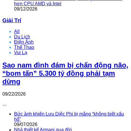
hơn CPU AMD và Intel
09/12/2026
Giải Trí
All
Du Lịch
Điện Ảnh
Thể Thao
Vui Lạ
Sao nam đình đám bị chấn động não,
“bom tấn” 5.300 tỷ đồng phải tạm
dừng
09/22/2026
…
Bức ảnh khiến Lưu Diệc Phi bị mắng “không biết xấu
hổ”
09/07/2026
Nhà thiết kế Armani qua đời