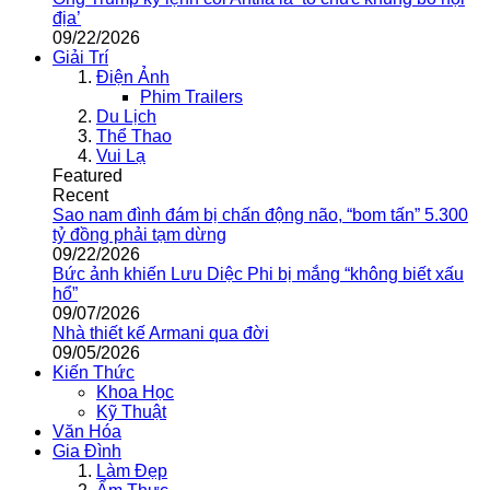
địa’
09/22/2026
Giải Trí
Điện Ảnh
Phim Trailers
Du Lịch
Thể Thao
Vui Lạ
Featured
Recent
Sao nam đình đám bị chấn động não, “bom tấn” 5.300
tỷ đồng phải tạm dừng
09/22/2026
Bức ảnh khiến Lưu Diệc Phi bị mắng “không biết xấu
hổ”
09/07/2026
Nhà thiết kế Armani qua đời
09/05/2026
Kiến Thức
Khoa Học
Kỹ Thuật
Văn Hóa
Gia Đình
Làm Đẹp