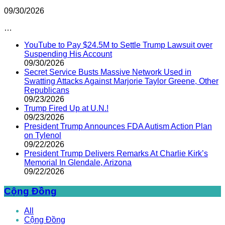
09/30/2026
…
YouTube to Pay $24.5M to Settle Trump Lawsuit over
Suspending His Account
09/30/2026
Secret Service Busts Massive Network Used in
Swatting Attacks Against Marjorie Taylor Greene, Other
Republicans
09/23/2026
Trump Fired Up at U.N.!
09/23/2026
President Trump Announces FDA Autism Action Plan
on Tylenol
09/22/2026
President Trump Delivers Remarks At Charlie Kirk’s
Memorial In Glendale, Arizona
09/22/2026
Cộng Đồng
All
Cộng Đồng