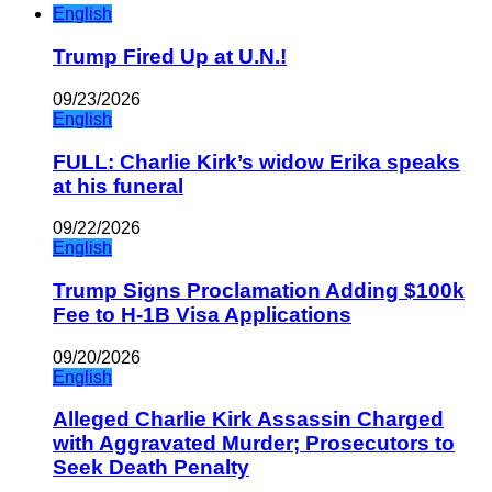
English
Trump Fired Up at U.N.!
09/23/2026
English
FULL: Charlie Kirk’s widow Erika speaks
at his funeral
09/22/2026
English
Trump Signs Proclamation Adding $100k
Fee to H-1B Visa Applications
09/20/2026
English
Alleged Charlie Kirk Assassin Charged
with Aggravated Murder; Prosecutors to
Seek Death Penalty