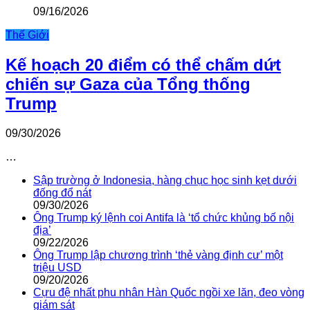
09/16/2026
Thế Giới
Kế hoạch 20 điểm có thể chấm dứt
chiến sự Gaza của Tổng thống
Trump
09/30/2026
…
Sập trường ở Indonesia, hàng chục học sinh kẹt dưới
đống đổ nát
09/30/2026
Ông Trump ký lệnh coi Antifa là ‘tổ chức khủng bố nội
địa’
09/22/2026
Ông Trump lập chương trình ‘thẻ vàng định cư’ một
triệu USD
09/20/2026
Cựu đệ nhất phu nhân Hàn Quốc ngồi xe lăn, đeo vòng
giám sát