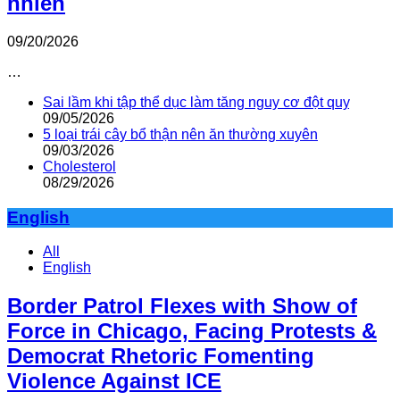
nhiên
09/20/2026
…
Sai lầm khi tập thể dục làm tăng nguy cơ đột quỵ
09/05/2026
5 loại trái cây bổ thận nên ăn thường xuyên
09/03/2026
Cholesterol
08/29/2026
English
All
English
Border Patrol Flexes with Show of
Force in Chicago, Facing Protests &
Democrat Rhetoric Fomenting
Violence Against ICE