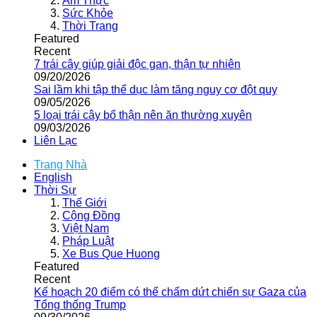
Ẩm Thực
Sức Khỏe
Thời Trang
Featured
Recent
7 trái cây giúp giải độc gan, thận tự nhiên
09/20/2026
Sai lầm khi tập thể dục làm tăng nguy cơ đột quỵ
09/05/2026
5 loại trái cây bổ thận nên ăn thường xuyên
09/03/2026
Liên Lạc
Trang Nhà
English
Thời Sự
Thế Giới
Cộng Đồng
Việt Nam
Pháp Luật
Xe Bus Que Huong
Featured
Recent
Kế hoạch 20 điểm có thể chấm dứt chiến sự Gaza của
Tổng thống Trump