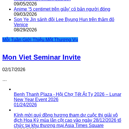
09/05/2026
Anime ‘5 centimet trên giây’ có bản người đóng
09/03/2026
Son Ye Jin sánh đôi Lee Byung Hun trên thảm đỏ
Venice
08/29/2026
Mỗi Tuần Giới Thiệu Một Thương Vụ
Mon Viet Seminar Invite
02/17/2026
…
Benh Thanh Plaza - Hội Chợ Tết Ất Tỵ 2026 – Lunar
New Year Event 2026
01/24/2026
Kính mời quý đồng hương tham dự cuộc thi giải vô
địch Hoa Kỳ múa lân cột cao vào ngày 28/12/2026 tổ
chức tại khu thương mại Asia Times Square