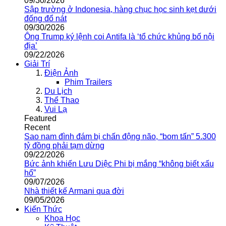
09/30/2026
Sập trường ở Indonesia, hàng chục học sinh kẹt dưới
đống đổ nát
09/30/2026
Ông Trump ký lệnh coi Antifa là ‘tổ chức khủng bố nội
địa’
09/22/2026
Giải Trí
Điện Ảnh
Phim Trailers
Du Lịch
Thể Thao
Vui Lạ
Featured
Recent
Sao nam đình đám bị chấn động não, “bom tấn” 5.300
tỷ đồng phải tạm dừng
09/22/2026
Bức ảnh khiến Lưu Diệc Phi bị mắng “không biết xấu
hổ”
09/07/2026
Nhà thiết kế Armani qua đời
09/05/2026
Kiến Thức
Khoa Học