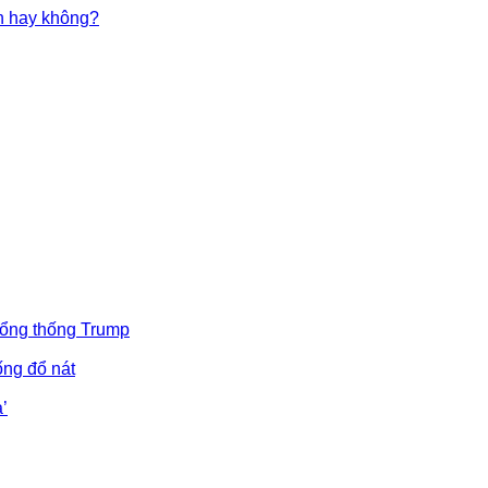
in hay không?
Tổng thống Trump
ống đổ nát
’