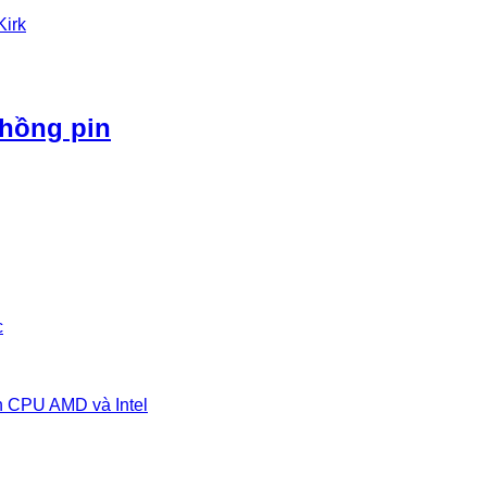
Kirk
phồng pin
c
n CPU AMD và Intel