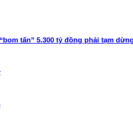
“bom tấn” 5.300 tỷ đồng phải tạm dừn
”
e