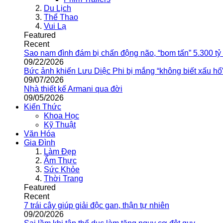
Du Lịch
Thể Thao
Vui Lạ
Featured
Recent
Sao nam đình đám bị chấn động não, “bom tấn” 5.300 tỷ
09/22/2026
Bức ảnh khiến Lưu Diệc Phi bị mắng “không biết xấu hổ
09/07/2026
Nhà thiết kế Armani qua đời
09/05/2026
Kiến Thức
Khoa Học
Kỹ Thuật
Văn Hóa
Gia Đình
Làm Đẹp
Ẩm Thực
Sức Khỏe
Thời Trang
Featured
Recent
7 trái cây giúp giải độc gan, thận tự nhiên
09/20/2026