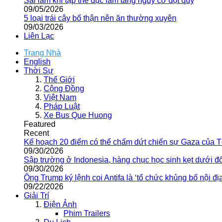
Sai lầm khi tập thể dục làm tăng nguy cơ đột quỵ
09/05/2026
5 loại trái cây bổ thận nên ăn thường xuyên
09/03/2026
Liên Lạc
Trang Nhà
English
Thời Sự
Thế Giới
Cộng Đồng
Việt Nam
Pháp Luật
Xe Bus Que Huong
Featured
Recent
Kế hoạch 20 điểm có thể chấm dứt chiến sự Gaza của 
09/30/2026
Sập trường ở Indonesia, hàng chục học sinh kẹt dưới đ
09/30/2026
Ông Trump ký lệnh coi Antifa là ‘tổ chức khủng bố nội địa
09/22/2026
Giải Trí
Điện Ảnh
Phim Trailers