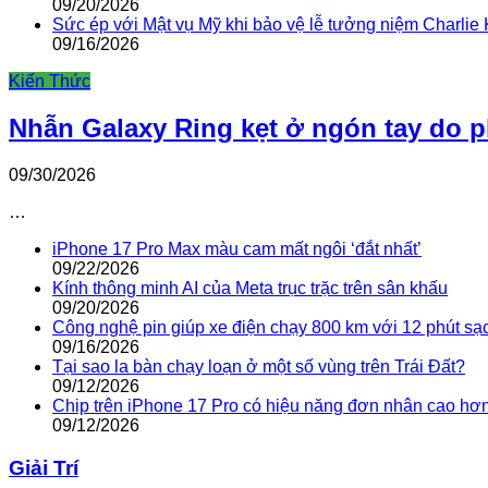
09/20/2026
Sức ép với Mật vụ Mỹ khi bảo vệ lễ tưởng niệm Charlie 
09/16/2026
Kiến Thức
Nhẫn Galaxy Ring kẹt ở ngón tay do 
09/30/2026
…
iPhone 17 Pro Max màu cam mất ngôi ‘đắt nhất’
09/22/2026
Kính thông minh AI của Meta trục trặc trên sân khấu
09/20/2026
Công nghệ pin giúp xe điện chạy 800 km với 12 phút sạ
09/16/2026
Tại sao la bàn chạy loạn ở một số vùng trên Trái Đất?
09/12/2026
Chip trên iPhone 17 Pro có hiệu năng đơn nhân cao hơ
09/12/2026
Giải Trí