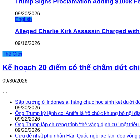
Trump Signs Proclamation Adding $100k Fee
09/20/2026
English
Alleged Charlie Kirk Assassin Charged wit
09/16/2026
Thế Giới
Kế hoạch 20 điểm có thể chấm dứt ch
09/30/2026
…
Sập trường ở Indonesia, hàng chục học sinh kẹt dưới đ
09/30/2026
Ông Trump ký lệnh coi Antifa là ‘tổ chức khủng bố nội địa
09/22/2026
Ông Trump lập chương trình ‘thẻ vàng định cư’ một triệ
09/20/2026
Cựu đệ nhất phu nhân Hàn Quốc ngồi xe lăn, đeo vòng 