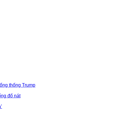
Tổng thống Trump
ống đổ nát
’