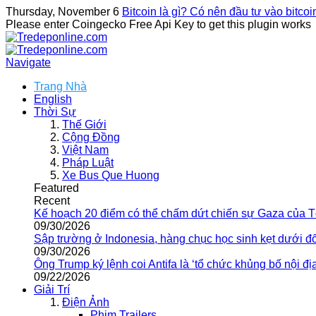
Thursday, November 6
Bitcoin là gì? Có nên đầu tư vào bitco
Please enter Coingecko Free Api Key to get this plugin works
Navigate
Trang Nhà
English
Thời Sự
Thế Giới
Cộng Đồng
Việt Nam
Pháp Luật
Xe Bus Que Huong
Featured
Recent
Kế hoạch 20 điểm có thể chấm dứt chiến sự Gaza của 
09/30/2026
Sập trường ở Indonesia, hàng chục học sinh kẹt dưới đ
09/30/2026
Ông Trump ký lệnh coi Antifa là ‘tổ chức khủng bố nội địa
09/22/2026
Giải Trí
Điện Ảnh
Phim Trailers