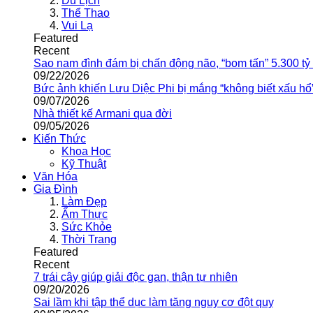
Du Lịch
Thể Thao
Vui Lạ
Featured
Recent
Sao nam đình đám bị chấn động não, “bom tấn” 5.300 tỷ
09/22/2026
Bức ảnh khiến Lưu Diệc Phi bị mắng “không biết xấu hổ
09/07/2026
Nhà thiết kế Armani qua đời
09/05/2026
Kiến Thức
Khoa Học
Kỹ Thuật
Văn Hóa
Gia Đình
Làm Đẹp
Ẩm Thực
Sức Khỏe
Thời Trang
Featured
Recent
7 trái cây giúp giải độc gan, thận tự nhiên
09/20/2026
Sai lầm khi tập thể dục làm tăng nguy cơ đột quỵ