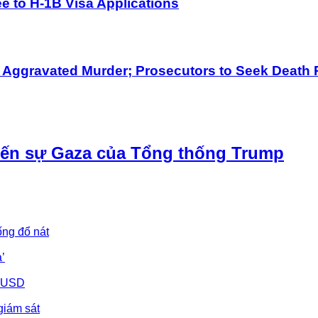
 to H-1B Visa Applications
h Aggravated Murder; Prosecutors to Seek Death 
iến sự Gaza của Tổng thống Trump
ống đổ nát
’
u USD
giám sát