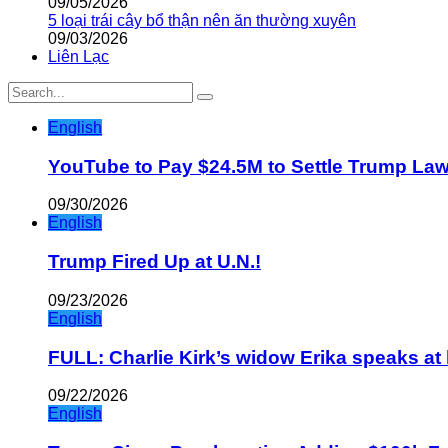
09/05/2026
5 loại trái cây bổ thận nên ăn thường xuyên
09/03/2026
Liên Lạc
English
YouTube to Pay $24.5M to Settle Trump La
09/30/2026
English
Trump Fired Up at U.N.!
09/23/2026
English
FULL: Charlie Kirk’s widow Erika speaks at 
09/22/2026
English