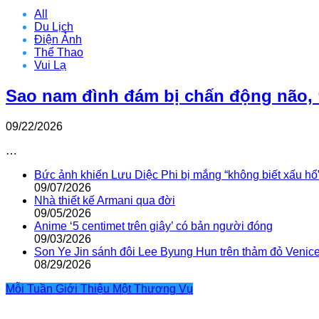
All
Du Lịch
Điện Ảnh
Thể Thao
Vui Lạ
Sao nam đình đám bị chấn động não, 
09/22/2026
…
Bức ảnh khiến Lưu Diệc Phi bị mắng “không biết xấu hổ
09/07/2026
Nhà thiết kế Armani qua đời
09/05/2026
Anime ‘5 centimet trên giây’ có bản người đóng
09/03/2026
Son Ye Jin sánh đôi Lee Byung Hun trên thảm đỏ Venic
08/29/2026
Mỗi Tuần Giới Thiệu Một Thương Vụ