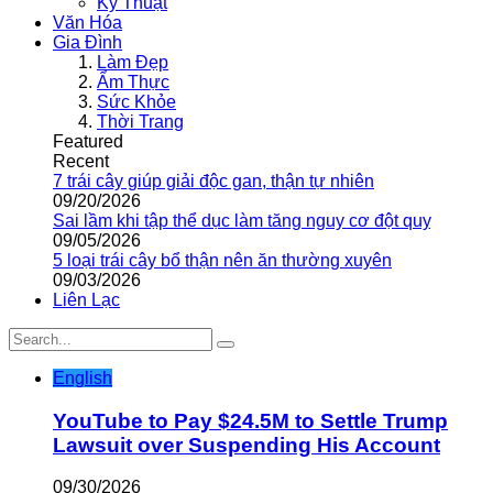
Kỹ Thuật
Văn Hóa
Gia Đình
Làm Đẹp
Ẩm Thực
Sức Khỏe
Thời Trang
Featured
Recent
7 trái cây giúp giải độc gan, thận tự nhiên
09/20/2026
Sai lầm khi tập thể dục làm tăng nguy cơ đột quỵ
09/05/2026
5 loại trái cây bổ thận nên ăn thường xuyên
09/03/2026
Liên Lạc
English
YouTube to Pay $24.5M to Settle Trump
Lawsuit over Suspending His Account
09/30/2026