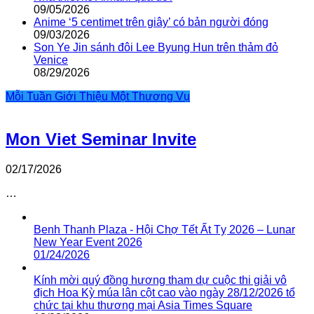
09/05/2026
Anime ‘5 centimet trên giây’ có bản người đóng
09/03/2026
Son Ye Jin sánh đôi Lee Byung Hun trên thảm đỏ
Venice
08/29/2026
Mỗi Tuần Giới Thiệu Một Thương Vụ
Mon Viet Seminar Invite
02/17/2026
…
Benh Thanh Plaza - Hội Chợ Tết Ất Tỵ 2026 – Lunar
New Year Event 2026
01/24/2026
Kính mời quý đồng hương tham dự cuộc thi giải vô
địch Hoa Kỳ múa lân cột cao vào ngày 28/12/2026 tổ
chức tại khu thương mại Asia Times Square