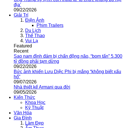
địa’
09/22/2026
Giải Trí
Điện Ảnh
Phim Trailers
Du Lịch
Thể Thao
Vui Lạ
Featured
Recent
Sao nam đình đám bị chấn động não, “bom tấn” 5.300
tỷ đồng phải tạm dừng
09/22/2026
Bức ảnh khiến Lưu Diệc Phi bị mắng “không biết xấu
hổ”
09/07/2026
Nhà thiết kế Armani qua đời
09/05/2026
Kiến Thức
Khoa Học
Kỹ Thuật
Văn Hóa
Gia Đình
Làm Đẹp