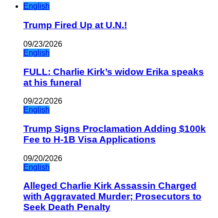
English
Trump Fired Up at U.N.!
09/23/2026
English
FULL: Charlie Kirk’s widow Erika speaks
at his funeral
09/22/2026
English
Trump Signs Proclamation Adding $100k
Fee to H-1B Visa Applications
09/20/2026
English
Alleged Charlie Kirk Assassin Charged
with Aggravated Murder; Prosecutors to
Seek Death Penalty