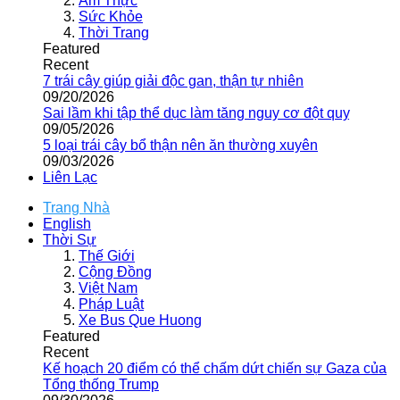
Ẩm Thực
Sức Khỏe
Thời Trang
Featured
Recent
7 trái cây giúp giải độc gan, thận tự nhiên
09/20/2026
Sai lầm khi tập thể dục làm tăng nguy cơ đột quỵ
09/05/2026
5 loại trái cây bổ thận nên ăn thường xuyên
09/03/2026
Liên Lạc
Trang Nhà
English
Thời Sự
Thế Giới
Cộng Đồng
Việt Nam
Pháp Luật
Xe Bus Que Huong
Featured
Recent
Kế hoạch 20 điểm có thể chấm dứt chiến sự Gaza của
Tổng thống Trump