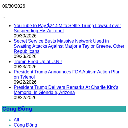
09/30/2026
…
YouTube to Pay $24.5M to Settle Trump Lawsuit over
Suspending His Account
09/30/2026
Secret Service Busts Massive Network Used in
Swatting Attacks Against Marjorie Taylor Greene, Other
Republicans
09/23/2026
Trump Fired Up at U.N.!
09/23/2026
President Trump Announces FDA Autism Action Plan
on Tylenol
09/22/2026
President Trump Delivers Remarks At Charlie Kirk’s
Memorial In Glendale, Arizona
09/22/2026
Cộng Đồng
All
Cộng Đồng