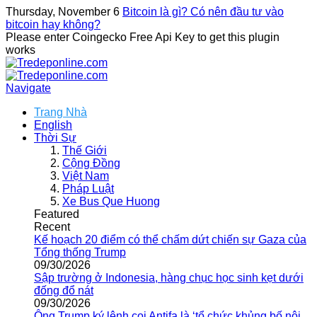
Thursday, November 6
Bitcoin là gì? Có nên đầu tư vào
bitcoin hay không?
Please enter Coingecko Free Api Key to get this plugin
works
Navigate
Trang Nhà
English
Thời Sự
Thế Giới
Cộng Đồng
Việt Nam
Pháp Luật
Xe Bus Que Huong
Featured
Recent
Kế hoạch 20 điểm có thể chấm dứt chiến sự Gaza của
Tổng thống Trump
09/30/2026
Sập trường ở Indonesia, hàng chục học sinh kẹt dưới
đống đổ nát
09/30/2026
Ông Trump ký lệnh coi Antifa là ‘tổ chức khủng bố nội