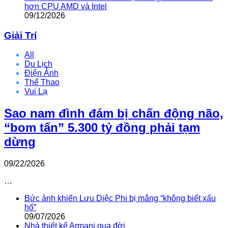
hơn CPU AMD và Intel
09/12/2026
Giải Trí
All
Du Lịch
Điện Ảnh
Thể Thao
Vui Lạ
Sao nam đình đám bị chấn động não,
“bom tấn” 5.300 tỷ đồng phải tạm
dừng
09/22/2026
…
Bức ảnh khiến Lưu Diệc Phi bị mắng “không biết xấu
hổ”
09/07/2026
Nhà thiết kế Armani qua đời