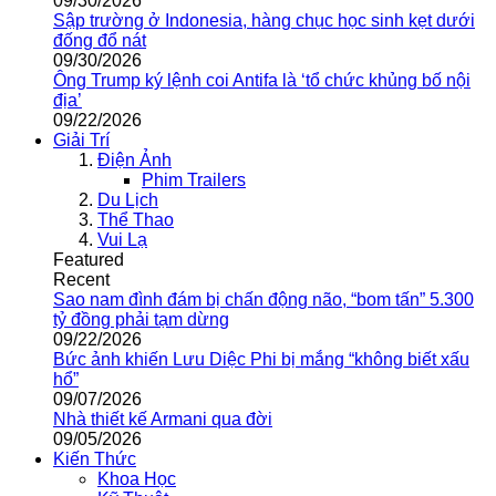
09/30/2026
Sập trường ở Indonesia, hàng chục học sinh kẹt dưới
đống đổ nát
09/30/2026
Ông Trump ký lệnh coi Antifa là ‘tổ chức khủng bố nội
địa’
09/22/2026
Giải Trí
Điện Ảnh
Phim Trailers
Du Lịch
Thể Thao
Vui Lạ
Featured
Recent
Sao nam đình đám bị chấn động não, “bom tấn” 5.300
tỷ đồng phải tạm dừng
09/22/2026
Bức ảnh khiến Lưu Diệc Phi bị mắng “không biết xấu
hổ”
09/07/2026
Nhà thiết kế Armani qua đời
09/05/2026
Kiến Thức
Khoa Học