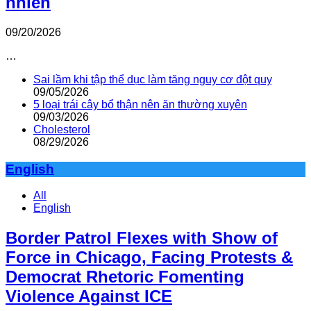
nhiên
09/20/2026
…
Sai lầm khi tập thể dục làm tăng nguy cơ đột quỵ
09/05/2026
5 loại trái cây bổ thận nên ăn thường xuyên
09/03/2026
Cholesterol
08/29/2026
English
All
English
Border Patrol Flexes with Show of
Force in Chicago, Facing Protests &
Democrat Rhetoric Fomenting
Violence Against ICE