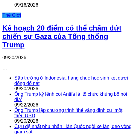
09/16/2026
Thế Giới
Kế hoạch 20 điểm có thể chấm dứt
chiến sự Gaza của Tổng thống
Trump
09/30/2026
…
Sập trường ở Indonesia, hàng chục học sinh kẹt dưới
đống đổ nát
09/30/2026
Ông Trump ký lệnh coi Antifa là ‘tổ chức khủng bố nội
địa’
09/22/2026
Ông Trump lập chương trình ‘thẻ vàng định cư’ một
triệu USD
09/20/2026
Cựu đệ nhất phu nhân Hàn Quốc ngồi xe lăn, đeo vòng
giám sát