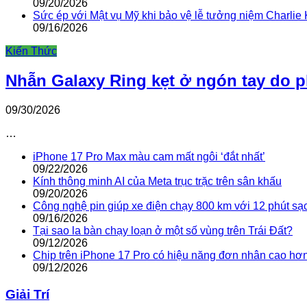
09/20/2026
Sức ép với Mật vụ Mỹ khi bảo vệ lễ tưởng niệm Charlie 
09/16/2026
Kiến Thức
Nhẫn Galaxy Ring kẹt ở ngón tay do 
09/30/2026
…
iPhone 17 Pro Max màu cam mất ngôi ‘đắt nhất’
09/22/2026
Kính thông minh AI của Meta trục trặc trên sân khấu
09/20/2026
Công nghệ pin giúp xe điện chạy 800 km với 12 phút sạ
09/16/2026
Tại sao la bàn chạy loạn ở một số vùng trên Trái Đất?
09/12/2026
Chip trên iPhone 17 Pro có hiệu năng đơn nhân cao hơ
09/12/2026
Giải Trí