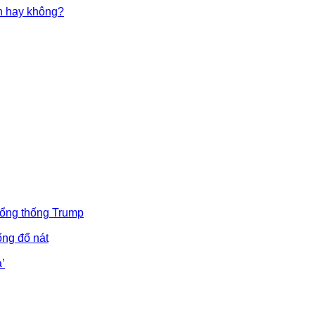
in hay không?
Tổng thống Trump
ống đổ nát
’