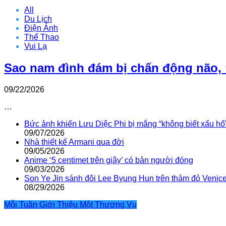
All
Du Lịch
Điện Ảnh
Thể Thao
Vui Lạ
Sao nam đình đám bị chấn động não, 
09/22/2026
…
Bức ảnh khiến Lưu Diệc Phi bị mắng “không biết xấu hổ
09/07/2026
Nhà thiết kế Armani qua đời
09/05/2026
Anime ‘5 centimet trên giây’ có bản người đóng
09/03/2026
Son Ye Jin sánh đôi Lee Byung Hun trên thảm đỏ Venic
08/29/2026
Mỗi Tuần Giới Thiệu Một Thương Vụ