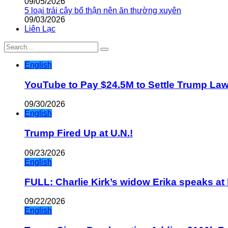
09/05/2026
5 loại trái cây bổ thận nên ăn thường xuyên
09/03/2026
Liên Lạc
English
YouTube to Pay $24.5M to Settle Trump La
09/30/2026
English
Trump Fired Up at U.N.!
09/23/2026
English
FULL: Charlie Kirk’s widow Erika speaks at 
09/22/2026
English