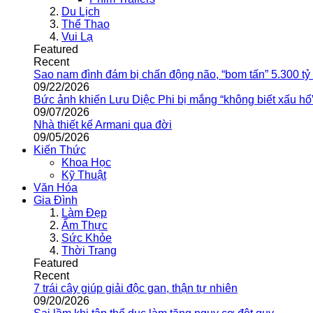
Du Lịch
Thể Thao
Vui Lạ
Featured
Recent
Sao nam đình đám bị chấn động não, “bom tấn” 5.300 tỷ
09/22/2026
Bức ảnh khiến Lưu Diệc Phi bị mắng “không biết xấu hổ
09/07/2026
Nhà thiết kế Armani qua đời
09/05/2026
Kiến Thức
Khoa Học
Kỹ Thuật
Văn Hóa
Gia Đình
Làm Đẹp
Ẩm Thực
Sức Khỏe
Thời Trang
Featured
Recent
7 trái cây giúp giải độc gan, thận tự nhiên
09/20/2026