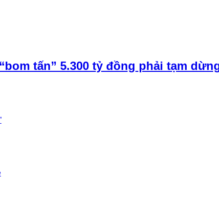
“bom tấn” 5.300 tỷ đồng phải tạm dừn
”
e