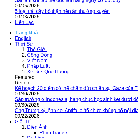
Sai lầm khi tập thể dục làm tăng nguy cơ đột quỵ
09/05/2026
5 loại trái cây bổ thận nên ăn thường xuyên
09/03/2026
Liên Lạc
Trang Nhà
English
Thời Sự
Thế Giới
Cộng Đồng
Việt Nam
Pháp Luật
Xe Bus Que Huong
Featured
Recent
Kế hoạch 20 điểm có thể chấm dứt chiến sự Gaza của 
09/30/2026
Sập trường ở Indonesia, hàng chục học sinh kẹt dưới đ
09/30/2026
Ông Trump ký lệnh coi Antifa là ‘tổ chức khủng bố nội địa
09/22/2026
Giải Trí
Điện Ảnh
Phim Trailers