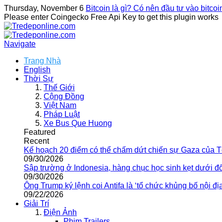
Thursday, November 6
Bitcoin là gì? Có nên đầu tư vào bitco
Please enter Coingecko Free Api Key to get this plugin works
Navigate
Trang Nhà
English
Thời Sự
Thế Giới
Cộng Đồng
Việt Nam
Pháp Luật
Xe Bus Que Huong
Featured
Recent
Kế hoạch 20 điểm có thể chấm dứt chiến sự Gaza của 
09/30/2026
Sập trường ở Indonesia, hàng chục học sinh kẹt dưới đ
09/30/2026
Ông Trump ký lệnh coi Antifa là ‘tổ chức khủng bố nội địa
09/22/2026
Giải Trí
Điện Ảnh
Phim Trailers