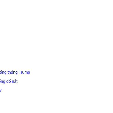
Tổng thống Trump
ống đổ nát
’