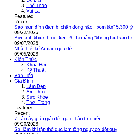
Du Lịch
Thể Thao
Vui Lạ
Featured
Recent
Sao nam đình đám bị chấn động não, “bom tấn” 5.300 tỷ
09/22/2026
Bức ảnh khiến Lưu Diệc Phi bị mắng “không biết xấu hổ
09/07/2026
Nhà thiết kế Armani qua đời
09/05/2026
Kiến Thức
Khoa Học
Kỹ Thuật
Văn Hóa
Gia Đình
Làm Đẹp
Ẩm Thực
Sức Khỏe
Thời Trang
Featured
Recent
7 trái cây giúp giải độc gan, thận tự nhiên
09/20/2026
Sai lầm khi tập thể dục làm tăng nguy cơ đột quỵ