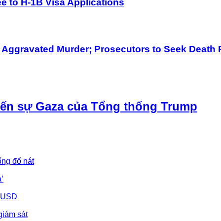
 to H-1B Visa Applications
h Aggravated Murder; Prosecutors to Seek Death 
iến sự Gaza của Tổng thống Trump
ống đổ nát
’
u USD
giám sát