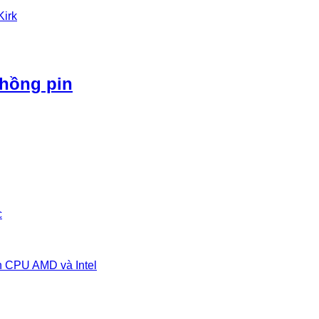
Kirk
phồng pin
c
n CPU AMD và Intel