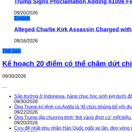
Trump Signs Proclamation Adding $100k Fee
09/20/2026
English
Alleged Charlie Kirk Assassin Charged wit
09/16/2026
Thế Giới
Kế hoạch 20 điểm có thể chấm dứt ch
09/30/2026
…
Sập trường ở Indonesia, hàng chục học sinh kẹt dưới đ
09/30/2026
Ông Trump ký lệnh coi Antifa là ‘tổ chức khủng bố nội địa
09/22/2026
Ông Trump lập chương trình ‘thẻ vàng định cư’ một triệ
09/20/2026
Cựu đệ nhất phu nhân Hàn Quốc ngồi xe lăn, đeo vòng 