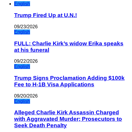
English
Trump Fired Up at U.N.!
09/23/2026
English
FULL: Charlie Kirk’s widow Erika speaks
at his funeral
09/22/2026
English
Trump Signs Proclamation Adding $100k
Fee to H-1B Visa Applications
09/20/2026
English
Alleged Charlie Kirk Assassin Charged
with Aggravated Murder; Prosecutors to
Seek Death Penalty