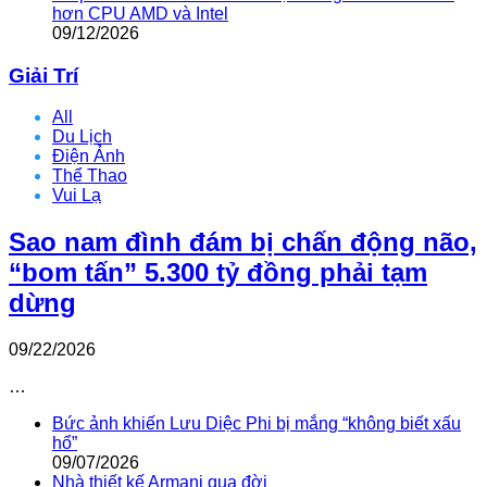
hơn CPU AMD và Intel
09/12/2026
Giải Trí
All
Du Lịch
Điện Ảnh
Thể Thao
Vui Lạ
Sao nam đình đám bị chấn động não,
“bom tấn” 5.300 tỷ đồng phải tạm
dừng
09/22/2026
…
Bức ảnh khiến Lưu Diệc Phi bị mắng “không biết xấu
hổ”
09/07/2026
Nhà thiết kế Armani qua đời