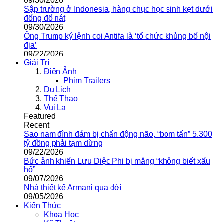
09/30/2026
Sập trường ở Indonesia, hàng chục học sinh kẹt dưới
đống đổ nát
09/30/2026
Ông Trump ký lệnh coi Antifa là ‘tổ chức khủng bố nội
địa’
09/22/2026
Giải Trí
Điện Ảnh
Phim Trailers
Du Lịch
Thể Thao
Vui Lạ
Featured
Recent
Sao nam đình đám bị chấn động não, “bom tấn” 5.300
tỷ đồng phải tạm dừng
09/22/2026
Bức ảnh khiến Lưu Diệc Phi bị mắng “không biết xấu
hổ”
09/07/2026
Nhà thiết kế Armani qua đời
09/05/2026
Kiến Thức
Khoa Học