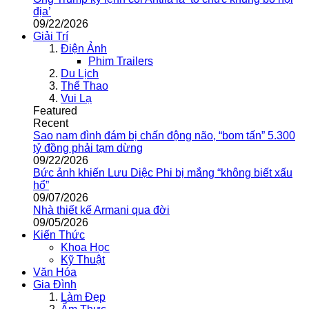
địa’
09/22/2026
Giải Trí
Điện Ảnh
Phim Trailers
Du Lịch
Thể Thao
Vui Lạ
Featured
Recent
Sao nam đình đám bị chấn động não, “bom tấn” 5.300
tỷ đồng phải tạm dừng
09/22/2026
Bức ảnh khiến Lưu Diệc Phi bị mắng “không biết xấu
hổ”
09/07/2026
Nhà thiết kế Armani qua đời
09/05/2026
Kiến Thức
Khoa Học
Kỹ Thuật
Văn Hóa
Gia Đình
Làm Đẹp