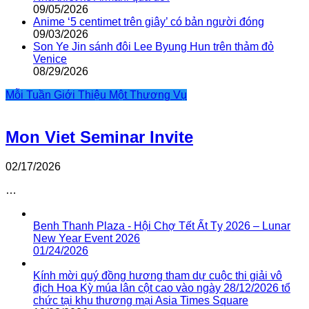
09/05/2026
Anime ‘5 centimet trên giây’ có bản người đóng
09/03/2026
Son Ye Jin sánh đôi Lee Byung Hun trên thảm đỏ
Venice
08/29/2026
Mỗi Tuần Giới Thiệu Một Thương Vụ
Mon Viet Seminar Invite
02/17/2026
…
Benh Thanh Plaza - Hội Chợ Tết Ất Tỵ 2026 – Lunar
New Year Event 2026
01/24/2026
Kính mời quý đồng hương tham dự cuộc thi giải vô
địch Hoa Kỳ múa lân cột cao vào ngày 28/12/2026 tổ
chức tại khu thương mại Asia Times Square