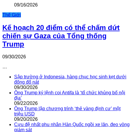
09/16/2026
Thế Giới
Kế hoạch 20 điểm có thể chấm dứt
chiến sự Gaza của Tổng thống
Trump
09/30/2026
…
Sập trường ở Indonesia, hàng chục học sinh kẹt dưới
đống đổ nát
09/30/2026
Ông Trump ký lệnh coi Antifa là ‘tổ chức khủng bố nội
địa’
09/22/2026
Ông Trump lập chương trình ‘thẻ vàng định cư’ một
triệu USD
09/20/2026
Cựu đệ nhất phu nhân Hàn Quốc ngồi xe lăn, đeo vòng
giám sát