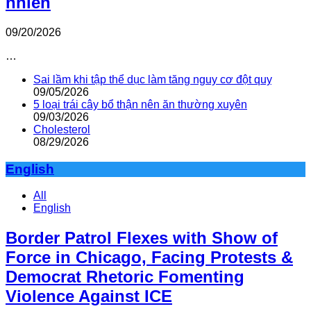
nhiên
09/20/2026
…
Sai lầm khi tập thể dục làm tăng nguy cơ đột quỵ
09/05/2026
5 loại trái cây bổ thận nên ăn thường xuyên
09/03/2026
Cholesterol
08/29/2026
English
All
English
Border Patrol Flexes with Show of
Force in Chicago, Facing Protests &
Democrat Rhetoric Fomenting
Violence Against ICE