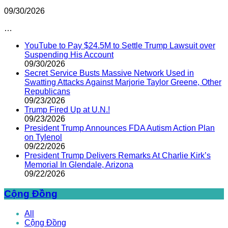
09/30/2026
…
YouTube to Pay $24.5M to Settle Trump Lawsuit over
Suspending His Account
09/30/2026
Secret Service Busts Massive Network Used in
Swatting Attacks Against Marjorie Taylor Greene, Other
Republicans
09/23/2026
Trump Fired Up at U.N.!
09/23/2026
President Trump Announces FDA Autism Action Plan
on Tylenol
09/22/2026
President Trump Delivers Remarks At Charlie Kirk’s
Memorial In Glendale, Arizona
09/22/2026
Cộng Đồng
All
Cộng Đồng