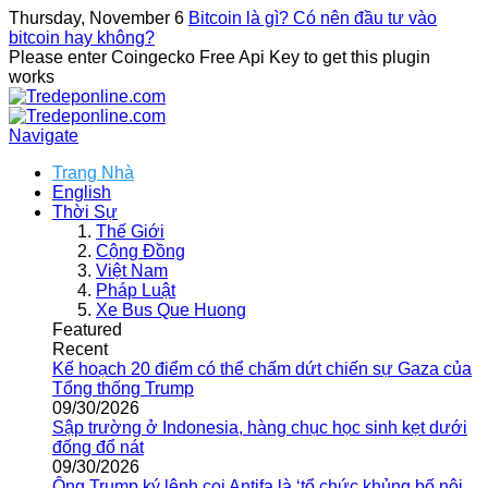
Thursday, November 6
Bitcoin là gì? Có nên đầu tư vào
bitcoin hay không?
Please enter Coingecko Free Api Key to get this plugin
works
Navigate
Trang Nhà
English
Thời Sự
Thế Giới
Cộng Đồng
Việt Nam
Pháp Luật
Xe Bus Que Huong
Featured
Recent
Kế hoạch 20 điểm có thể chấm dứt chiến sự Gaza của
Tổng thống Trump
09/30/2026
Sập trường ở Indonesia, hàng chục học sinh kẹt dưới
đống đổ nát
09/30/2026
Ông Trump ký lệnh coi Antifa là ‘tổ chức khủng bố nội