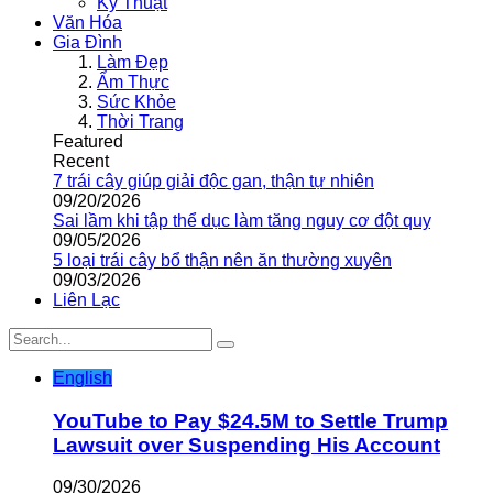
Kỹ Thuật
Văn Hóa
Gia Đình
Làm Đẹp
Ẩm Thực
Sức Khỏe
Thời Trang
Featured
Recent
7 trái cây giúp giải độc gan, thận tự nhiên
09/20/2026
Sai lầm khi tập thể dục làm tăng nguy cơ đột quỵ
09/05/2026
5 loại trái cây bổ thận nên ăn thường xuyên
09/03/2026
Liên Lạc
English
YouTube to Pay $24.5M to Settle Trump
Lawsuit over Suspending His Account
09/30/2026