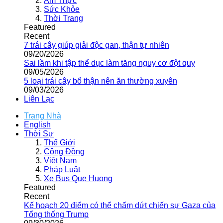
Ẩm Thực
Sức Khỏe
Thời Trang
Featured
Recent
7 trái cây giúp giải độc gan, thận tự nhiên
09/20/2026
Sai lầm khi tập thể dục làm tăng nguy cơ đột quỵ
09/05/2026
5 loại trái cây bổ thận nên ăn thường xuyên
09/03/2026
Liên Lạc
Trang Nhà
English
Thời Sự
Thế Giới
Cộng Đồng
Việt Nam
Pháp Luật
Xe Bus Que Huong
Featured
Recent
Kế hoạch 20 điểm có thể chấm dứt chiến sự Gaza của
Tổng thống Trump