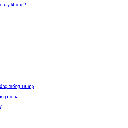
in hay không?
Tổng thống Trump
ống đổ nát
’