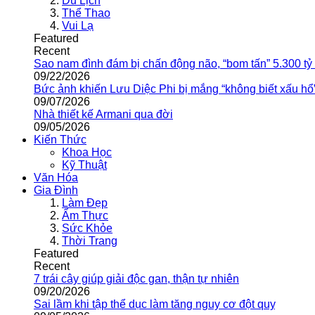
Du Lịch
Thể Thao
Vui Lạ
Featured
Recent
Sao nam đình đám bị chấn động não, “bom tấn” 5.300 tỷ
09/22/2026
Bức ảnh khiến Lưu Diệc Phi bị mắng “không biết xấu hổ
09/07/2026
Nhà thiết kế Armani qua đời
09/05/2026
Kiến Thức
Khoa Học
Kỹ Thuật
Văn Hóa
Gia Đình
Làm Đẹp
Ẩm Thực
Sức Khỏe
Thời Trang
Featured
Recent
7 trái cây giúp giải độc gan, thận tự nhiên
09/20/2026
Sai lầm khi tập thể dục làm tăng nguy cơ đột quỵ