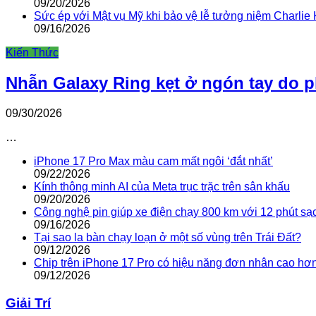
09/20/2026
Sức ép với Mật vụ Mỹ khi bảo vệ lễ tưởng niệm Charlie 
09/16/2026
Kiến Thức
Nhẫn Galaxy Ring kẹt ở ngón tay do 
09/30/2026
…
iPhone 17 Pro Max màu cam mất ngôi ‘đắt nhất’
09/22/2026
Kính thông minh AI của Meta trục trặc trên sân khấu
09/20/2026
Công nghệ pin giúp xe điện chạy 800 km với 12 phút sạ
09/16/2026
Tại sao la bàn chạy loạn ở một số vùng trên Trái Đất?
09/12/2026
Chip trên iPhone 17 Pro có hiệu năng đơn nhân cao hơ
09/12/2026
Giải Trí