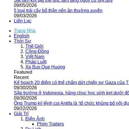
Sai lầm khi tập thể dục làm tăng nguy cơ đột quỵ
09/05/2026
5 loại trái cây bổ thận nên ăn thường xuyên
09/03/2026
Liên Lạc
Trang Nhà
English
Thời Sự
Thế Giới
Cộng Đồng
Việt Nam
Pháp Luật
Xe Bus Que Huong
Featured
Recent
Kế hoạch 20 điểm có thể chấm dứt chiến sự Gaza của 
09/30/2026
Sập trường ở Indonesia, hàng chục học sinh kẹt dưới đ
09/30/2026
Ông Trump ký lệnh coi Antifa là ‘tổ chức khủng bố nội địa
09/22/2026
Giải Trí
Điện Ảnh
Phim Trailers