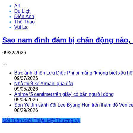
All
Du Lịch
Điện Ảnh
Thể Thao
Vui Lạ
Sao nam đình đám bị chấn động não, 
09/22/2026
…
Bức ảnh khiến Lưu Diệc Phi bị mắng “không biết xấu hổ
09/07/2026
Nhà thiết kế Armani qua đời
09/05/2026
Anime ‘5 centimet trên giây’ có bản người đóng
09/03/2026
Son Ye Jin sánh đôi Lee Byung Hun trên thảm đỏ Venic
08/29/2026
Mỗi Tuần Giới Thiệu Một Thương Vụ