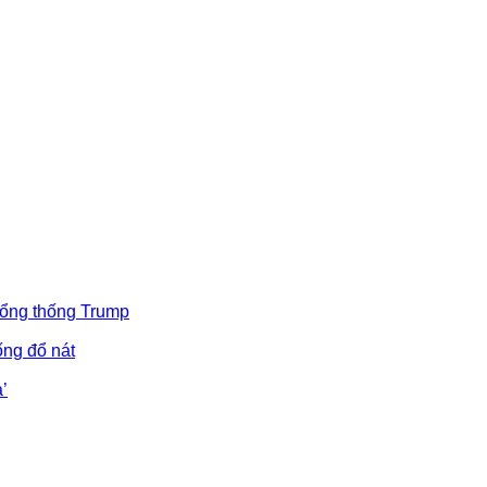
Tổng thống Trump
ống đổ nát
’