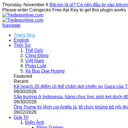
Thursday, November 6
Bitcoin là gì? Có nên đầu tư vào bitco
Please enter Coingecko Free Api Key to get this plugin works
Navigate
Trang Nhà
English
Thời Sự
Thế Giới
Cộng Đồng
Việt Nam
Pháp Luật
Xe Bus Que Huong
Featured
Recent
Kế hoạch 20 điểm có thể chấm dứt chiến sự Gaza của 
09/30/2026
Sập trường ở Indonesia, hàng chục học sinh kẹt dưới đ
09/30/2026
Ông Trump ký lệnh coi Antifa là ‘tổ chức khủng bố nội địa
09/22/2026
Giải Trí
Điện Ảnh
Phim Trailers