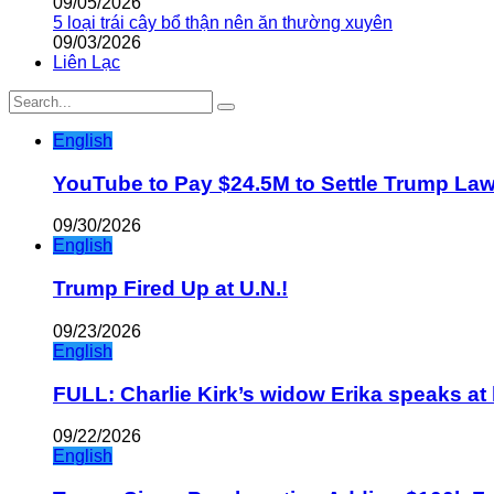
09/05/2026
5 loại trái cây bổ thận nên ăn thường xuyên
09/03/2026
Liên Lạc
English
YouTube to Pay $24.5M to Settle Trump La
09/30/2026
English
Trump Fired Up at U.N.!
09/23/2026
English
FULL: Charlie Kirk’s widow Erika speaks at 
09/22/2026
English