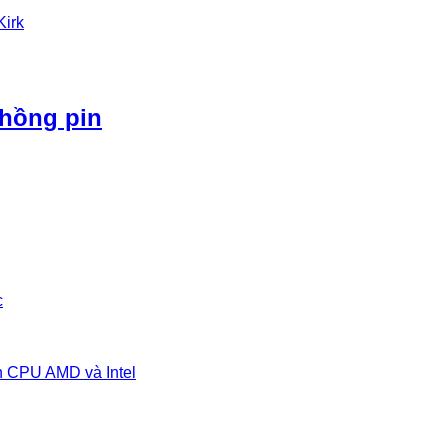
Kirk
phồng pin
c
n CPU AMD và Intel