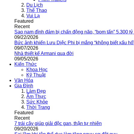
Du Lịch
Thể Thao
Vui Lạ
Featured
Recent
Sao nam đình đám bị chấn động não, “bom tấn” 5.300 tỷ
09/22/2026
Bức ảnh khiến Lưu Diệc Phi bị mắng “không biết xấu hổ
09/07/2026
Nhà thiết kế Armani qua đời
09/05/2026
Kiến Thức
Khoa Học
Kỹ Thuật
Văn Hóa
Gia Đình
Làm Đẹp
Ẩm Thực
Sức Khỏe
Thời Trang
Featured
Recent
7 trái cây giúp giải độc gan, thận tự nhiên
09/20/2026