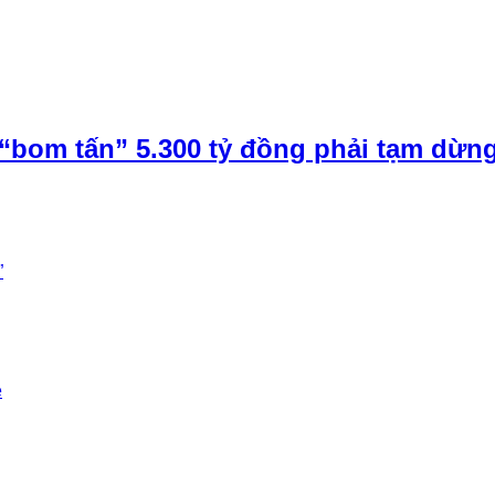
“bom tấn” 5.300 tỷ đồng phải tạm dừn
”
e