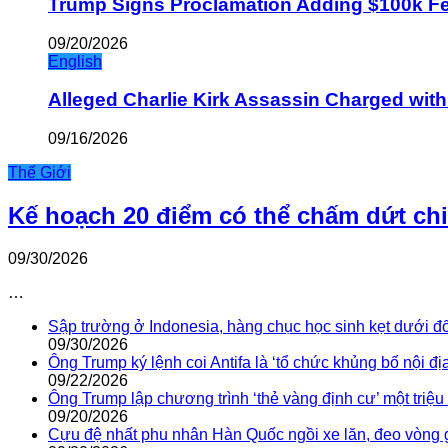
Trump Signs Proclamation Adding $100k Fee
09/20/2026
English
Alleged Charlie Kirk Assassin Charged wit
09/16/2026
Thế Giới
Kế hoạch 20 điểm có thể chấm dứt ch
09/30/2026
…
Sập trường ở Indonesia, hàng chục học sinh kẹt dưới đ
09/30/2026
Ông Trump ký lệnh coi Antifa là ‘tổ chức khủng bố nội địa
09/22/2026
Ông Trump lập chương trình ‘thẻ vàng định cư’ một triệ
09/20/2026
Cựu đệ nhất phu nhân Hàn Quốc ngồi xe lăn, đeo vòng 