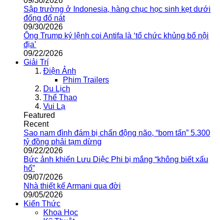
09/30/2026
Sập trường ở Indonesia, hàng chục học sinh kẹt dưới
đống đổ nát
09/30/2026
Ông Trump ký lệnh coi Antifa là ‘tổ chức khủng bố nội
địa’
09/22/2026
Giải Trí
Điện Ảnh
Phim Trailers
Du Lịch
Thể Thao
Vui Lạ
Featured
Recent
Sao nam đình đám bị chấn động não, “bom tấn” 5.300
tỷ đồng phải tạm dừng
09/22/2026
Bức ảnh khiến Lưu Diệc Phi bị mắng “không biết xấu
hổ”
09/07/2026
Nhà thiết kế Armani qua đời
09/05/2026
Kiến Thức
Khoa Học