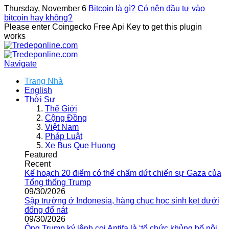
Thursday, November 6
Bitcoin là gì? Có nên đầu tư vào
bitcoin hay không?
Please enter Coingecko Free Api Key to get this plugin
works
Navigate
Trang Nhà
English
Thời Sự
Thế Giới
Cộng Đồng
Việt Nam
Pháp Luật
Xe Bus Que Huong
Featured
Recent
Kế hoạch 20 điểm có thể chấm dứt chiến sự Gaza của
Tổng thống Trump
09/30/2026
Sập trường ở Indonesia, hàng chục học sinh kẹt dưới
đống đổ nát
09/30/2026
Ông Trump ký lệnh coi Antifa là ‘tổ chức khủng bố nội