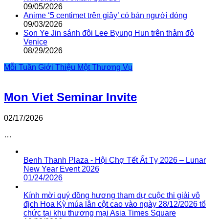
09/05/2026
Anime ‘5 centimet trên giây’ có bản người đóng
09/03/2026
Son Ye Jin sánh đôi Lee Byung Hun trên thảm đỏ
Venice
08/29/2026
Mỗi Tuần Giới Thiệu Một Thương Vụ
Mon Viet Seminar Invite
02/17/2026
…
Benh Thanh Plaza - Hội Chợ Tết Ất Tỵ 2026 – Lunar
New Year Event 2026
01/24/2026
Kính mời quý đồng hương tham dự cuộc thi giải vô
địch Hoa Kỳ múa lân cột cao vào ngày 28/12/2026 tổ
chức tại khu thương mại Asia Times Square