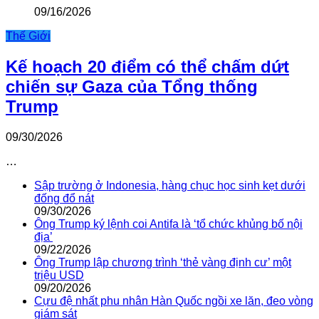
09/16/2026
Thế Giới
Kế hoạch 20 điểm có thể chấm dứt
chiến sự Gaza của Tổng thống
Trump
09/30/2026
…
Sập trường ở Indonesia, hàng chục học sinh kẹt dưới
đống đổ nát
09/30/2026
Ông Trump ký lệnh coi Antifa là ‘tổ chức khủng bố nội
địa’
09/22/2026
Ông Trump lập chương trình ‘thẻ vàng định cư’ một
triệu USD
09/20/2026
Cựu đệ nhất phu nhân Hàn Quốc ngồi xe lăn, đeo vòng
giám sát