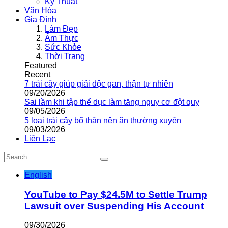
Kỹ Thuật
Văn Hóa
Gia Đình
Làm Đẹp
Ẩm Thực
Sức Khỏe
Thời Trang
Featured
Recent
7 trái cây giúp giải độc gan, thận tự nhiên
09/20/2026
Sai lầm khi tập thể dục làm tăng nguy cơ đột quỵ
09/05/2026
5 loại trái cây bổ thận nên ăn thường xuyên
09/03/2026
Liên Lạc
English
YouTube to Pay $24.5M to Settle Trump
Lawsuit over Suspending His Account
09/30/2026