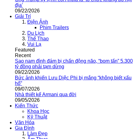
địa’
09/22/2026
Giải Trí
Điện Ảnh
Phim Trailers
Du Lịch
Thể Thao
Vui Lạ
Featured
Recent
Sao nam đình đám bị chấn động não, “bom tấn” 5.300
tỷ đồng phải tạm dừng
09/22/2026
Bức ảnh khiến Lưu Diệc Phi bị mắng “không biết xấu
hổ”
09/07/2026
Nhà thiết kế Armani qua đời
09/05/2026
Kiến Thức
Khoa Học
Kỹ Thuật
Văn Hóa
Gia Đình
Làm Đẹp