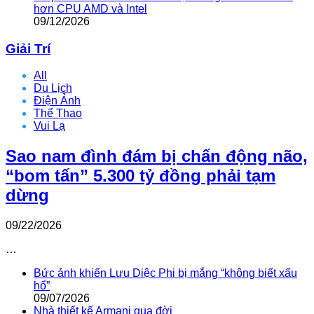
hơn CPU AMD và Intel
09/12/2026
Giải Trí
All
Du Lịch
Điện Ảnh
Thể Thao
Vui Lạ
Sao nam đình đám bị chấn động não,
“bom tấn” 5.300 tỷ đồng phải tạm
dừng
09/22/2026
…
Bức ảnh khiến Lưu Diệc Phi bị mắng “không biết xấu
hổ”
09/07/2026
Nhà thiết kế Armani qua đời