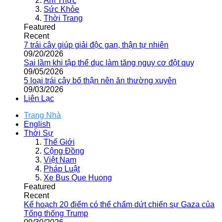
Ẩm Thực
Sức Khỏe
Thời Trang
Featured
Recent
7 trái cây giúp giải độc gan, thận tự nhiên
09/20/2026
Sai lầm khi tập thể dục làm tăng nguy cơ đột quỵ
09/05/2026
5 loại trái cây bổ thận nên ăn thường xuyên
09/03/2026
Liên Lạc
Trang Nhà
English
Thời Sự
Thế Giới
Cộng Đồng
Việt Nam
Pháp Luật
Xe Bus Que Huong
Featured
Recent
Kế hoạch 20 điểm có thể chấm dứt chiến sự Gaza của
Tổng thống Trump