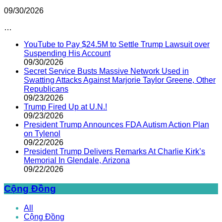
09/30/2026
…
YouTube to Pay $24.5M to Settle Trump Lawsuit over
Suspending His Account
09/30/2026
Secret Service Busts Massive Network Used in
Swatting Attacks Against Marjorie Taylor Greene, Other
Republicans
09/23/2026
Trump Fired Up at U.N.!
09/23/2026
President Trump Announces FDA Autism Action Plan
on Tylenol
09/22/2026
President Trump Delivers Remarks At Charlie Kirk’s
Memorial In Glendale, Arizona
09/22/2026
Cộng Đồng
All
Cộng Đồng