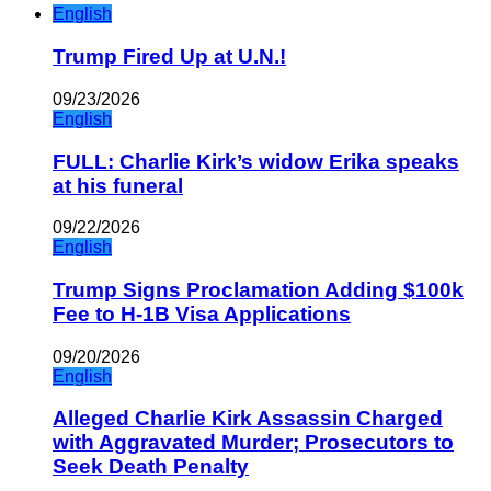
English
Trump Fired Up at U.N.!
09/23/2026
English
FULL: Charlie Kirk’s widow Erika speaks
at his funeral
09/22/2026
English
Trump Signs Proclamation Adding $100k
Fee to H-1B Visa Applications
09/20/2026
English
Alleged Charlie Kirk Assassin Charged
with Aggravated Murder; Prosecutors to
Seek Death Penalty