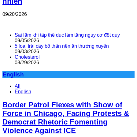
nhiên
09/20/2026
…
Sai lầm khi tập thể dục làm tăng nguy cơ đột quỵ
09/05/2026
5 loại trái cây bổ thận nên ăn thường xuyên
09/03/2026
Cholesterol
08/29/2026
English
All
English
Border Patrol Flexes with Show of
Force in Chicago, Facing Protests &
Democrat Rhetoric Fomenting
Violence Against ICE