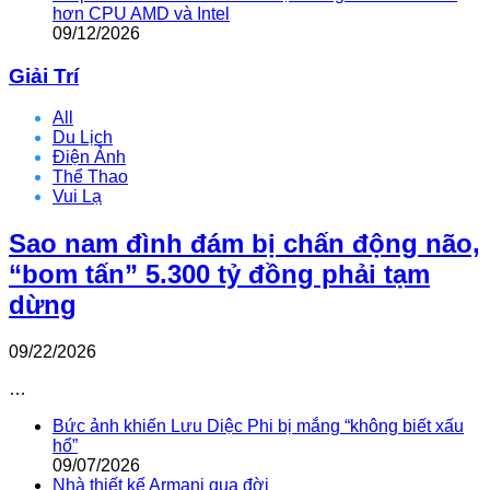
hơn CPU AMD và Intel
09/12/2026
Giải Trí
All
Du Lịch
Điện Ảnh
Thể Thao
Vui Lạ
Sao nam đình đám bị chấn động não,
“bom tấn” 5.300 tỷ đồng phải tạm
dừng
09/22/2026
…
Bức ảnh khiến Lưu Diệc Phi bị mắng “không biết xấu
hổ”
09/07/2026
Nhà thiết kế Armani qua đời