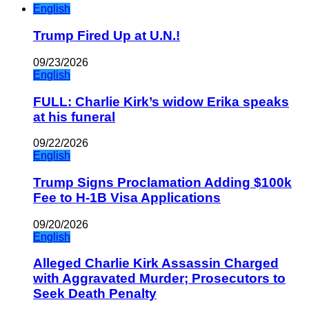
English
Trump Fired Up at U.N.!
09/23/2026
English
FULL: Charlie Kirk’s widow Erika speaks
at his funeral
09/22/2026
English
Trump Signs Proclamation Adding $100k
Fee to H-1B Visa Applications
09/20/2026
English
Alleged Charlie Kirk Assassin Charged
with Aggravated Murder; Prosecutors to
Seek Death Penalty