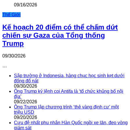
09/16/2026
Thế Giới
Kế hoạch 20 điểm có thể chấm dứt
chiến sự Gaza của Tổng thống
Trump
09/30/2026
…
Sập trường ở Indonesia, hàng chục học sinh kẹt dưới
đống đổ nát
09/30/2026
Ông Trump ký lệnh coi Antifa là ‘tổ chức khủng bố nội
địa’
09/22/2026
Ông Trump lập chương trình ‘thẻ vàng định cư’ một
triệu USD
09/20/2026
Cựu đệ nhất phu nhân Hàn Quốc ngồi xe lăn, đeo vòng
giám sát